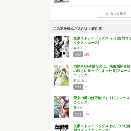
もっと見る
この本を読んだ人がよく読む本
文豪ストレイドッグス (28) (角川コ
ックス・エース)
春河35
登録
165
弱気MAX令嬢なのに、辣腕婚約者様
の賭けに乗ってしまった 5 (フロース
コミック)
村田 あじ
登録
77
聖女の魔力は万能です 11 (フロース
コミック)
藤小豆
登録
157
文豪ストレイドッグス わん! (15) (角
川コミックス・エース)