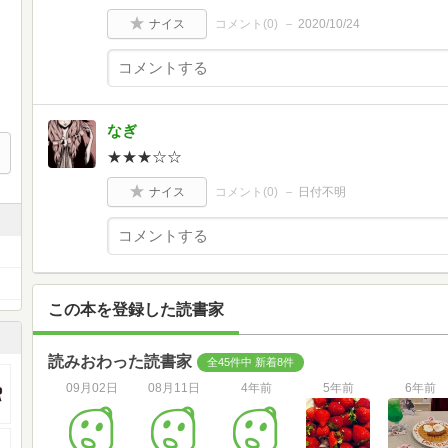
ナイス
コメント(
0
)
2020/10/24
なぎ
★★★☆☆
ナイス
コメント(
0
)
日付不明
この本を登録した読書家
読みおわった読書家
全45件中 新着8件
09月02日
08月11日
4年前
5年前
6年前