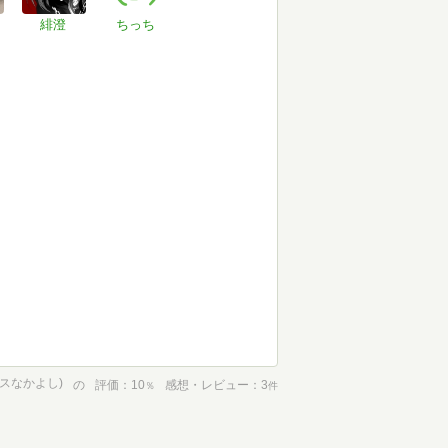
緋澄
ちっち
クスなかよし)
の
評価
10
感想・レビュー
3
％
件