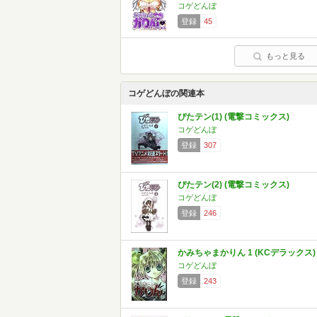
コゲどんぼ
登録
45
もっと見る
コゲどんぼの関連本
ぴたテン(1) (電撃コミックス)
コゲどんぼ
登録
307
ぴたテン(2) (電撃コミックス)
コゲどんぼ
登録
246
かみちゃまかりん 1 (KCデラックス)
コゲどんぼ
登録
243