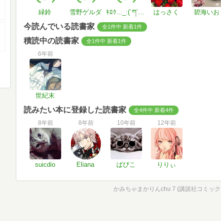
緑鈴
雪野ゲルダ
ｷﾛｸ..._:(´ཀ`」 ∠):
はっさく
碧海いお
今読んでいる読書家
全1件中 新着1件
積読中の読書家
全1件中 新着1件
6年前
世紀末
読みたい本に登録した読書家
全4件中 新着4件
8年前
8年前
10年前
12年前
suicdio
Eliana
ぱぴこ
りりぃ
かみちゃまかりんchu 7 (講談社コミッ