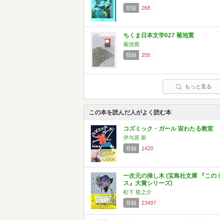
登録
268
ちくま日本文学027 菊池寛
菊池寛
登録
255
もっと見る
この本を読んだ人がよく読む本
コズミック・ガール 宙わたる教室
伊与原 新
登録
1420
一次元の挿し木 (宝島社文庫 『この
ス』大賞シリーズ)
松下 龍之介
登録
23497