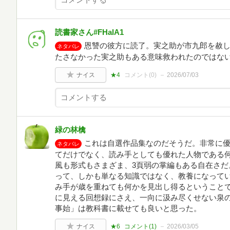
読書家さん#FHalA1
恩讐の彼方に読了。実之助が市九郎を赦
ネタバレ
たさなかった実之助もある意味救われたのではな
ナイス
★4
コメント(
0
)
2026/07/03
緑の林檎
これは自選作品集なのだそうだ。非常に
ネタバレ
てだけでなく、読み手としても優れた人物である
風も形式もさまざま、3頁弱の掌編もある自在さだ
って、しかも単なる知識ではなく、教養になって
み手が歳を重ねても何かを見出し得るということ
に見える回想録にさえ、一向に汲み尽くせない泉
事始」は教科書に載せても良いと思った。
ナイス
★6
コメント(
1
)
2026/03/05