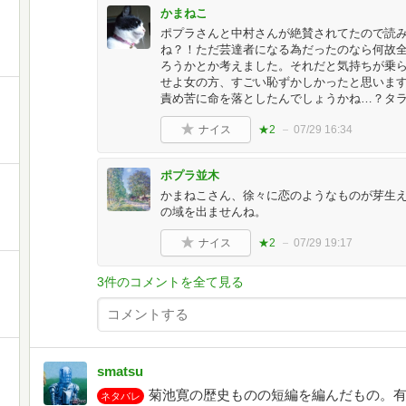
かまねこ
ポプラさんと中村さんが絶賛されてたので読みま
ね？！ただ芸達者になる為だったのなら何故
ろうかとか考えました。それだと気持ちが乗
せよ女の方、すごい恥ずかしかったと思いま
責め苦に命を落としたんでしょうかね…？タ
ナイス
★2
07/29 16:34
ポプラ並木
かまねこさん、徐々に恋のようなものが芽生
の域を出ませんね。
ナイス
★2
07/29 19:17
3件のコメントを全て見る
smatsu
菊池寛の歴史ものの短編を編んだもの。
ネタバレ