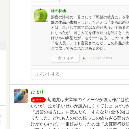
緑の林檎
洞窟の諸相の一冊として「恩讐の彼方に」を
部の作品が素晴らしい。たとえば「ある恋の
とは、果たして本当に恋なのだろうか？筆者
になったが、同じ人間を嫌う理由を訊くと、
けりゃの典型だが、もう一つある。この中に出
「名人長二」でも言及されるが、この作品が
とつ取ってもこれだけあるのだ。
ナイス
★3
03/05 23:53
ひより
菊池寛は実業家のイメージが強く作品は
ネタバレ
いいが、注が多いせいか読みにくくてしょっぱなか
『恩讐の彼方に』を読んだら、すんなり♪全体的に
吉
りだった。どれも人の心の根っこの偽らざる部分
,
けがたいけど、一番好みだったのは『忠直卿行状