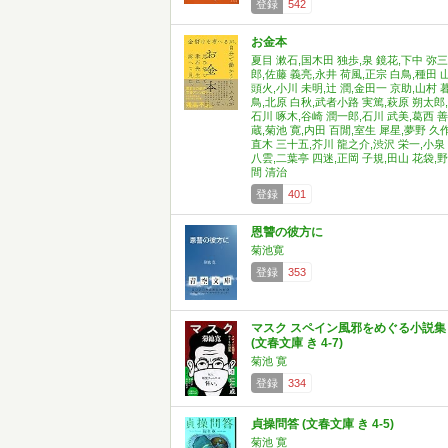
登録
542
お金本
夏目 漱石,国木田 独歩,泉 鏡花,下中 弥三
郎,佐藤 義亮,永井 荷風,正宗 白鳥,種田 
頭火,小川 未明,辻 潤,金田一 京助,山村 
鳥,北原 白秋,武者小路 実篤,萩原 朔太郎,
石川 啄木,谷崎 潤一郎,石川 武美,葛西 善
蔵,菊池 寛,内田 百閒,室生 犀星,夢野 久作
直木 三十五,芥川 龍之介,渋沢 栄一,小泉
八雲,二葉亭 四迷,正岡 子規,田山 花袋,野
間 清治
登録
401
恩讐の彼方に
菊池寛
登録
353
マスク スペイン風邪をめぐる小説集
(文春文庫 き 4-7)
菊池 寛
登録
334
貞操問答 (文春文庫 き 4-5)
菊池 寛