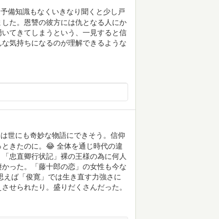
は予備知識もなくいきなり聞くと少し戸
ました。恩讐の彼方には仇となる人にか
湧いてきてしまうという、一見すると信
んな気持ちになるのが理解できるような
」は世にも奇妙な物語にできそう。信仰
ときたのに。😂 全体を通じ時代の違
。「忠直卿行状記」裸の王様の為に何人
凄かった。「藤十郎の恋」の女性も今な
思えば「俊寛」では生き直す力強さに
えさせられたり。盛りだくさんだった。