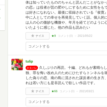
体は知っていたもののちゃんと読んだことがなか
の恋』は役者が芸の肥やしにするために女性をも
-
は好きになれない。最後に収録されている『俊寛
中に人としての幸せを再発見していく話。個人的
,
は人の心の微妙な機微や、年月を経てどのように
いたように感じた。他の作品も読みたい
ナイス
★9
コメント(
0
)
2021/05/22
tulip
久しぶりの再読。十編、どれもが素晴ら
ネタバレ
独、罪を悔い改め人のためにひたすらトンネルを
した偽りの恋、南の島に流された謀反者の生き方
れは若い方にも是非読んで欲しい作品です。
ナイス
★66
コメント(
0
)
2021/03/21