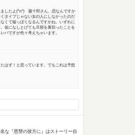
したよ(^o^) 藤十郎さん、恋なんですか
全くタイプじゃない女の人にしなかったのだ
らなくて嘘っぽくなるんですかね。いずれに
す。仮になしとげても旦那を裏切ったことを
ラレバですが色々考えちゃいます。
えたはず！と思っています。でもこれは予想
有名な『恩讐の彼方に』はストーリー自