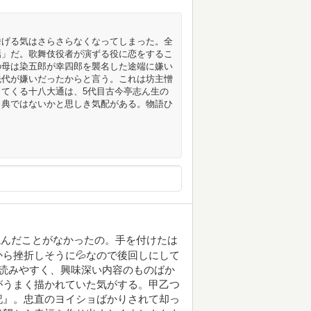
挙げる気はさらさらなくなってしまった。全
話」だ。歌舞伎役者が演ずる役に恋をするこ
の母は染五郎が幸四郎を襲名した途端に嫌い
先代が嫌いだったからと言う。これは坊主憎
てくる十八大通は、5代目古今亭志ん生の
出典ではないかと思しき気配がある。物語ひ
読んだことがなかったの。手を付けたは
ら挫折しそうに💦なので後回しにして
読みやすく、興味深い内容のものばか
がうまく描かれていた気がする。甲乙つ
記』。忠直のヨイショばかりされて却っ