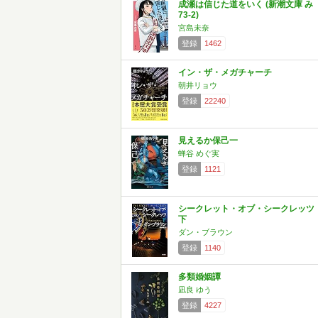
成瀬は信じた道をいく (新潮文庫 み
73-2)
宮島未奈
登録
1462
イン・ザ・メガチャーチ
朝井リョウ
登録
22240
見えるか保己一
蝉谷 めぐ実
登録
1121
シークレット・オブ・シークレッツ
下
ダン・ブラウン
登録
1140
多類婚姻譚
凪良 ゆう
登録
4227