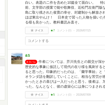
白い。表題の二作を含めた10篇全て面白い。 特
前、文学部の授業で能や歌舞伎、近松門左衛門版
島に取り残された俊寛の幸せ、封建制から解放さ
ほぼ東出やんけ！ 日本史で習った人物を描いた
る様も良かった。教科書読み直そ。
ナイス
★7
コメント(
0
)
2026/07/15
&S
作者については、芥川先生との親交が深
ネタバレ
歴史的な事象に仮託して現代の在り様を風刺する
ると思った。印象的だったのは、「蘭学事始」と
オランダ語を翻訳していくことに、相当な苦労が
かったときの喜びは一入だったと思う。後者は、
った。なんとなく、彼の虚栄心には身につまされ
ナイス
★5
コメント(
0
)
2026/07/09