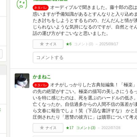
オーディブルで聞きました。藤十郎の恋
ネタバレ
惑いますが予備知識があるとすんなりと入り込め
たき討ちをしようとするものの、だんだんと情が
じられないような気持になるのですが、自然とそ
話の運び方がすごいなと思いました。
ナイス
★6
コメント(
0
)
2025/09/17
かまねこ
オチがしっかりした古典短編集！「極楽
ネタバレ
の先の絶望がすごい。極楽の描写の美しさにうるっ
いを特に感じたのは、死を選ぶのハードルの低さ
亡くなったか。自信過多からの人間不信の落差が
ミ
ら文春に報告でしょ！笑（下品な書評すな） かと
圧倒されたり「恩讐の彼方に」は贖罪について考
ナイス
★17
コメント(
3
)
2022/07/28