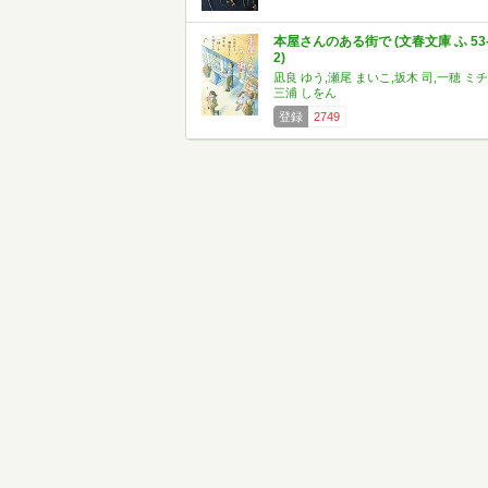
本屋さんのある街で (文春文庫 ふ 53
2)
凪良 ゆう,瀬尾 まいこ,坂木 司,一穂 ミチ
三浦 しをん
登録
2749