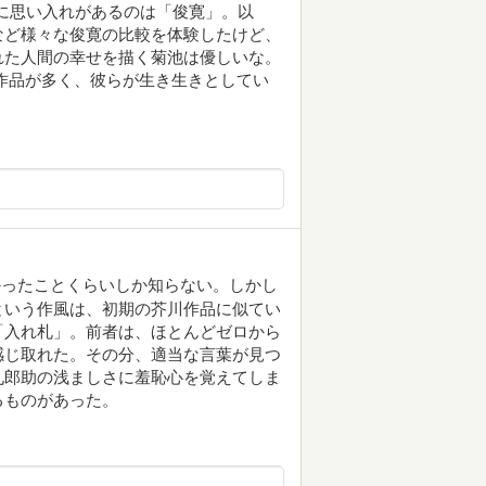
に思い入れがあるのは「俊寛」。以
など様々な俊寛の比較を体験したけど、
れた人間の幸せを描く菊池は優しいな。
作品が多く、彼らが生き生きとしてい
かったことくらいしか知らない。しかし
という作風は、初期の芥川作品に似てい
「入れ札」。前者は、ほとんどゼロから
感じ取れた。その分、適当な言葉が見つ
九郎助の浅ましさに羞恥心を覚えてしま
るものがあった。