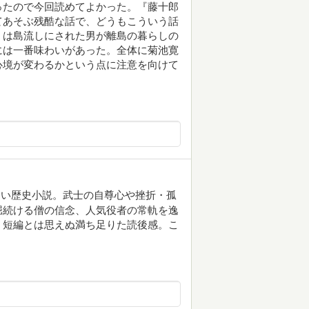
ったので今回読めてよかった。『藤十郎
てあそぶ残酷な話で、どうもこういう話
』は島流しにされた男が離島の暮らしの
には一番味わいがあった。全体に菊池寛
心境が変わるかという点に注意を向けて
しい歴史小説。武士の自尊心や挫折・孤
堀続ける僧の信念、人気役者の常軌を逸
、短編とは思えぬ満ち足りた読後感。こ