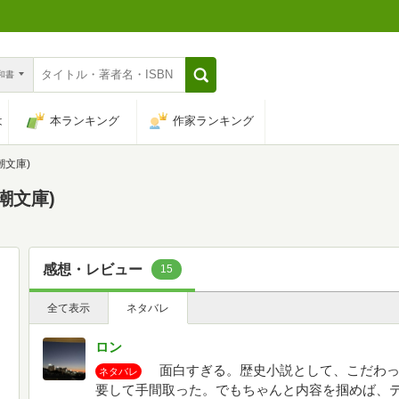
n和書
は
本ランキング
作家ランキング
潮文庫)
潮文庫)
感想・レビュー
15
全て表示
ネタバレ
ロン
面白すぎる。歴史小説として、こだわっ
ネタバレ
要して手間取った。でもちゃんと内容を掴めば、