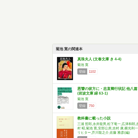
菊池 寛の関連本
真珠夫人 (文春文庫 き 4-4)
菊池 寛
登録
1102
恩讐の彼方に・忠直卿行状記 他八篇
(岩波文庫 緑 63-1)
菊池 寛
登録
750
教科書に載った小説
三浦 哲郎,永井龍男,松下竜一,広津和郎,
村 昭,菊池 寛,安部公房,吉村 康,横光利一
リヒター,芥川龍之介,佐藤 雅彦(編)