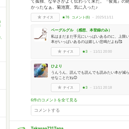
て孤独、な辛さがよく伝わって来た。『俊寬』の
かったなぁ。菊池寛、気に入った♪
ナイス
★76
コメント(
6
)
2025/11/11
山
暮
ベーグルグル （感想、本登録のみ）
私はまだまだ手元にいっぱいあるのに、上限いっ
,
本がいっぱいあるのは嬉しい悲鳴だよね🥰
ナイス
★3
11/11 20:00
ひより
うんうん、読んでも読んでも読みたい本が減
せなことだね😊
ナイス
★3
11/11 20:18
6件のコメントを全て見る
Takasaa731Tana