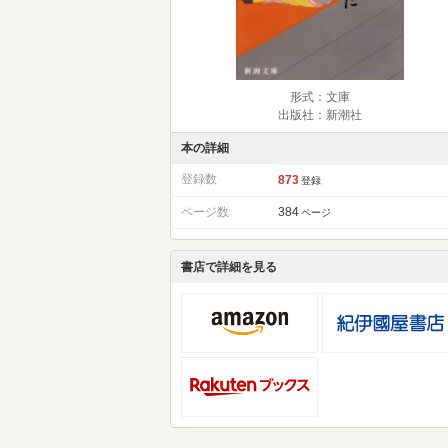
形式：文庫
出版社：新潮社
本の詳細
登録数
873
登録
ページ数
384
ページ
書店で詳細を見る