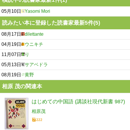
05月10日
Yasomi Mori
読みたい本に登録した読書家最新5件(5)
08月17日
dilettante
04月19日
ウニキチ
11月07日
り
05月13日
サアベドラ
08月19日
黄野
相原 茂の関連本
はじめての中国語 (講談社現代新書 987)
相原茂
222