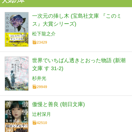
人気の本
一次元の挿し木 (宝島社文庫 『このミ
ス』大賞シリーズ)
松下龍之介
23429
世界でいちばん透きとおった物語 (新潮
文庫 す 31-2)
杉井光
29949
傲慢と善良 (朝日文庫)
辻村深月
42510