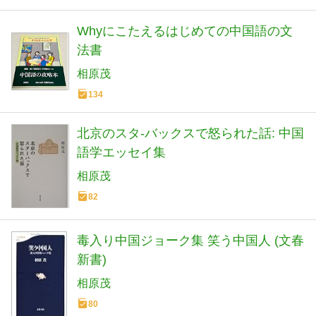
Whyにこたえるはじめての中国語の文
法書
相原茂
134
北京のスタ-バックスで怒られた話: 中国
語学エッセイ集
相原茂
82
毒入り中国ジョーク集 笑う中国人 (文春
新書)
相原茂
80