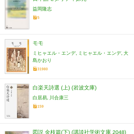
益岡隆志
5
モモ
ミヒャエル・エンデ
ミヒャエル・エンデ
大
島かおり
31980
白楽天詩選 (上) (岩波文庫)
白居易
川合康三
159
図説 金枝篇(下) (講談社学術文庫 2048)