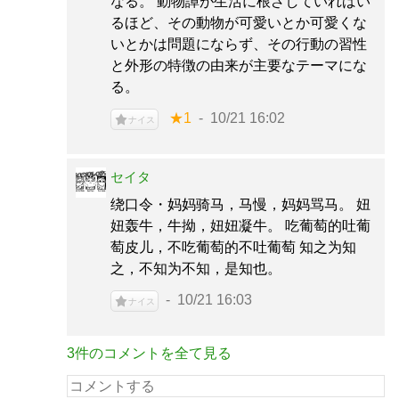
なる。 動物譚が生活に根ざしていればい
るほど、その動物が可愛いとか可愛くな
いとかは問題にならず、その行動の習性
と外形の特徴の由来が主要なテーマにな
る。
★1
10/21 16:02
ナイス
セイタ
绕口令・妈妈骑马，马慢，妈妈骂马。 妞
妞轰牛，牛拗，妞妞凝牛。 吃葡萄的吐葡
萄皮儿，不吃葡萄的不吐葡萄 知之为知
之，不知为不知，是知也。
10/21 16:03
ナイス
3件のコメントを全て見る