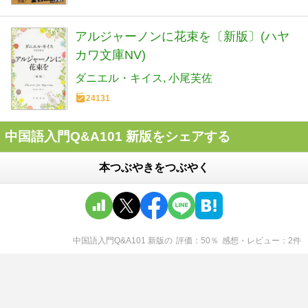
アルジャーノンに花束を〔新版〕(ハヤ
カワ文庫NV)
ダニエル・キイス
小尾芙佐
24131
中国語入門Q&A101 新版をシェアする
本つぶやきをつぶやく
中国語入門Q&A101 新版
の
評価
50
％
感想・レビュー
2
件