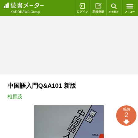
ログイン
新規登録
本を探
中国語入門Q&A101 新版
相原茂
感想
2