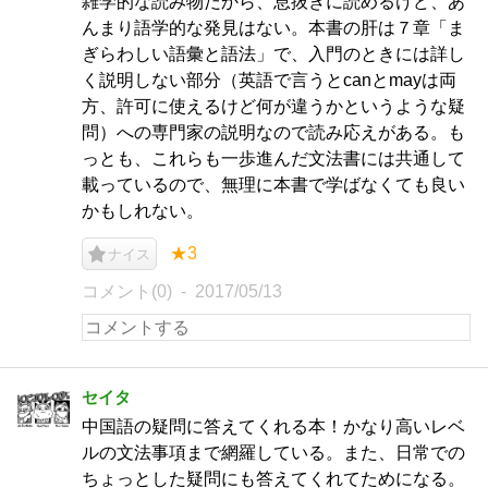
雑学的な読み物だから、息抜きに読めるけど、あ
んまり語学的な発見はない。本書の肝は７章「ま
ぎらわしい語彙と語法」で、入門のときには詳し
く説明しない部分（英語で言うとcanとmayは両
方、許可に使えるけど何が違うかというような疑
問）への専門家の説明なので読み応えがある。も
っとも、これらも一歩進んだ文法書には共通して
載っているので、無理に本書で学ばなくても良い
かもしれない。
★3
ナイス
コメント(0)
2017/05/13
セイタ
中国語の疑問に答えてくれる本！かなり高いレベ
ルの文法事項まで網羅している。また、日常での
ちょっとした疑問にも答えてくれてためになる。