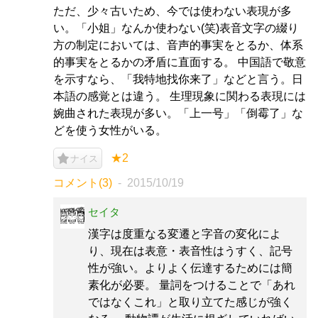
ただ、少々古いため、今では使わない表現が多
い。「小姐」なんか使わない(笑)表音文字の綴り
方の制定においては、音声的事実をとるか、体系
的事実をとるかの矛盾に直面する。 中国語で敬意
を示すなら、「我特地找你来了」などと言う。日
本語の感覚とは違う。 生理現象に関わる表現には
婉曲された表現が多い。「上一号」「倒霉了」な
どを使う女性がいる。
★2
ナイス
コメント(3)
2015/10/19
セイタ
漢字は度重なる変遷と字音の変化によ
り、現在は表意・表音性はうすく、記号
性が強い。よりよく伝達するためには簡
素化が必要。 量詞をつけることで「あれ
ではなくこれ」と取り立てた感じが強く