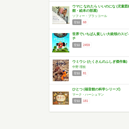
ウマに なれたら いいのにな (児童図
館・絵本の部屋)
ソフィー・ブラッコール
登録
68
世界でいちばん貧しい大統領のスピ-
チ
登録
2459
ウミウシ (たくさんのふしぎ傑作集)
中野 理枝
登録
81
ひとつ (福音館の科学シリーズ)
マーク・ハーシュマン
登録
181