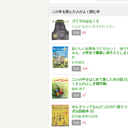
この本を読んだ人がよく読む本
ゴリラのはなくそ
たなか なおと,ほりかわ りまこ
登録
89
おいしいお米をつくりたい！ ゆう
ゃん、小学生で農家に弟子入りしま
た
谷本雄治
登録
144
ニレの中をはじめて旅した水の話 (
くさんのふしぎ傑作集)
越智 典子
登録
17
せんそうってなんだったの?: 語りつ
ぎお話絵本 (1)
田代脩,昭和の記憶
登録
23