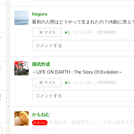
hoguru
最初の人間はどうやって生まれたの？(4歳)に答え
ナイス
★1
コメント(
0
)
2015/09/20
評
猫武炸成
童
＜LIFE ON EARTH : The Story Of Evolution＞
ナイス
★1
コメント(
0
)
2015/05/02
バ
書
かもねむ
学習絵本。結構堅苦しい。中学の授業を
ネタバレ
がすごい。