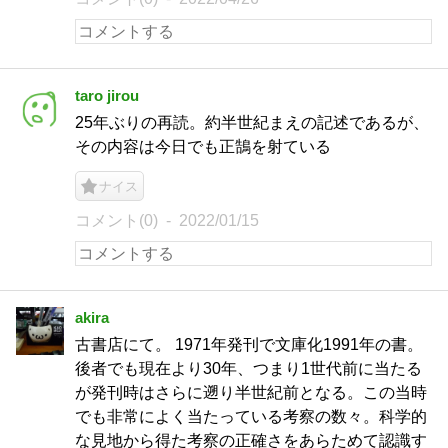
taro jirou
25年ぶりの再読。約半世紀まえの記述であるが、
その内容は今日でも正鵠を射ている
ナイス
コメント(0)
2022/01/15
akira
古書店にて。 1971年発刊で文庫化1991年の書。
後者でも現在より30年、つまり1世代前に当たる
が発刊時はさらに遡り半世紀前となる。この当時
でも非常によく当たっている考察の数々。科学的
な見地から得た考察の正確さをあらためて認識す