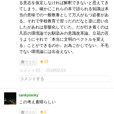
る意志を仮定しなければ解釈できないと思えてき
てしまう。確かにこれらの本で語られる知識は本
当の意味での一般教養として万人がもつ必要があ
る。それで学校教育で習ったのだなと逆に思い出
したがあれは形骸化していた。だが行き着くのは
凡百の環境論でお馴染みの意識改革論。立花の言
うようにそれで「本当に文明のベクトルを変え
る」ことができるのか。お為ごかしでない、不毛
でない環境論には出会えない。
★19
ナイス
コメント(0)
2018/02/19
tankytanky
この考え素晴らしい
★1
ナイス