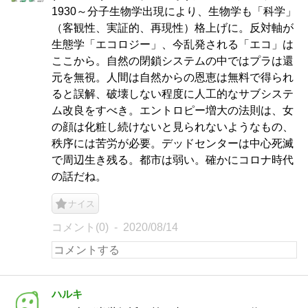
1930～分子生物学出現により、生物学も「科学」
（客観性、実証的、再現性）格上げに。反対軸が
生態学「エコロジー」、今乱発される「エコ」は
ここから。自然の閉鎖システムの中ではプラは還
元を無視。人間は自然からの恩恵は無料で得られ
ると誤解、破壊しない程度に人工的なサブシステ
ム改良をすべき。エントロピー増大の法則は、女
の顔は化粧し続けないと見られないようなもの、
秩序には苦労が必要。デッドセンターは中心死滅
で周辺生き残る。都市は弱い。確かにコロナ時代
の話だね。
ナイス
コメント(0)
2020/08/14
ハルキ