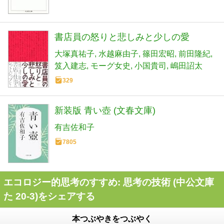
書店員の怒りと悲しみと少しの愛
大塚真祐子
水越麻由子
篠田宏昭
前田隆紀
笈入建志
モーグ女史
小国貴司
嶋田詔太
329
新装版 青い壺 (文春文庫)
有吉佐和子
7805
エコロジー的思考のすすめ: 思考の技術 (中公文庫
た 20-3)をシェアする
本つぶやきをつぶやく