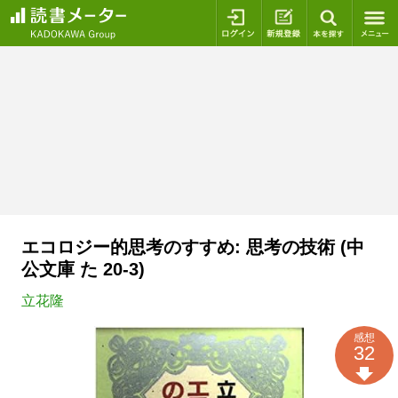
ログイン
新規登録
本を探
エコロジー的思考のすすめ: 思考の技術 (中
公文庫 た 20-3)
立花隆
感想
32