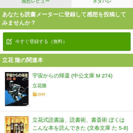
感想レビュー
ネタバレ
あなたも読書メーターに登録して感想を投稿して
みませんか？
今すぐ登録する（無料）
立花 隆の関連本
宇宙からの帰還 (中公文庫 M 274)
立花隆
1645
立花式読書論、読書術、書斎術 ぼくは
こんな本を読んできた (文春文庫 た 5-8)