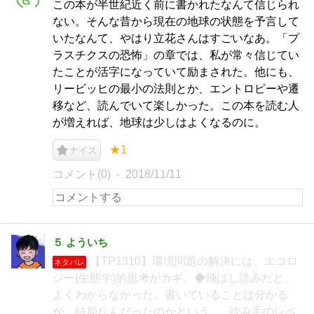
この本が半世紀近く前に書かれたなんて信じられ
ない。そんな昔から現在の地球の状態を予言して
いたなんて、やはり立花さんはすごいなあ。「プ
ラスチクスの恐怖」の章では、私が常々信じてい
たことが活字になっていて励まされた。他にも、
リービッヒの最小の法則とか、エントロピーや遷
移など、読んでいて楽しかった。この本を読む人
が増えれば、地球は少しはよくなるのに。
★1
ナイス
コメント(0)
2018/11/11
５ よういち
【TP1310】環境問題の解決には、エコロ
ネタバレ
ジー(生態学)的思考がカギ。◆飛ばし読みだと、
よくわからなかった。書いていることは分かる
が、結局なんだったのかという... 読み手のレベ