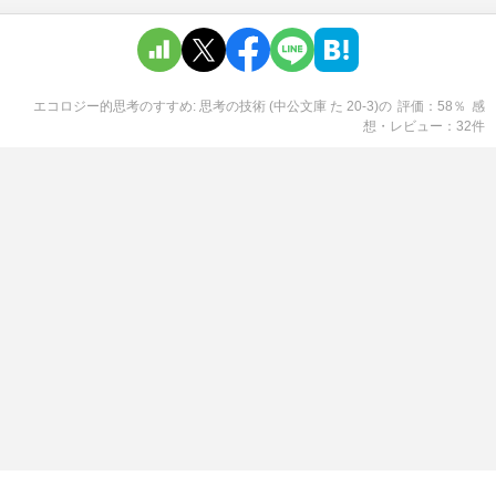
エコロジー的思考のすすめ: 思考の技術 (中公文庫 た 20-3)
の
評価
58
％
感
想・レビュー
32
件