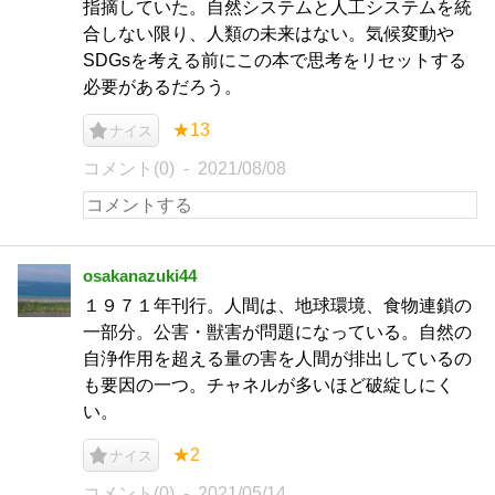
指摘していた。自然システムと人工システムを統
合しない限り、人類の未来はない。気候変動や
SDGsを考える前にこの本で思考をリセットする
必要があるだろう。
★13
ナイス
コメント(0)
2021/08/08
osakanazuki44
１９７１年刊行。人間は、地球環境、食物連鎖の
一部分。公害・獣害が問題になっている。自然の
自浄作用を超える量の害を人間が排出しているの
も要因の一つ。チャネルが多いほど破綻しにく
い。
★2
ナイス
コメント(0)
2021/05/14