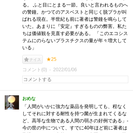
る。 ふと目にとまる一節。良いと言われるものへ
の警鐘。かつてのアスベストと同じく脱プラが叫
ばれる現在。半世紀も前に著者は警鐘を鳴らして
いた。あまりに『安定』すぎるものの弊害。私た
ちは価値観を見直す必要がある。 「このエコシス
テムにのらないプラスチクスの量が年々増大して
いる」
★25
ナイス
コメント(0)
2022/01/06
おめな
「人間がいかに強力な薬品を発明しても、程なく
してそれに対する耐性を持つ菌が生まれてくるな
ど、高等な生物である人間の弱さの好例である」-
今の世の中について、すでに40年ほど前に著者は