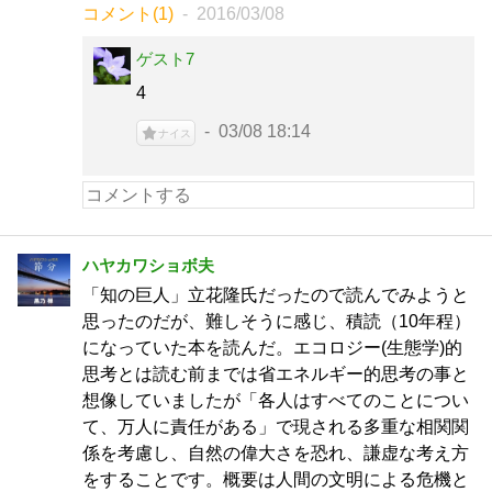
コメント(1)
2016/03/08
ゲスト7
4
03/08 18:14
ナイス
ハヤカワショボ夫
「知の巨人」立花隆氏だったので読んでみようと
思ったのだが、難しそうに感じ、積読（10年程）
になっていた本を読んだ。エコロジー(生態学)的
思考とは読む前までは省エネルギー的思考の事と
想像していましたが「各人はすべてのことについ
て、万人に責任がある」で現される多重な相関関
係を考慮し、自然の偉大さを恐れ、謙虚な考え方
をすることです。概要は人間の文明による危機と