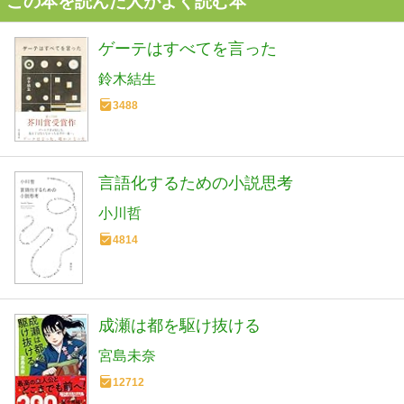
この本を読んだ人がよく読む本
ゲーテはすべてを言った
鈴木結生
3488
言語化するための小説思考
小川哲
4814
成瀬は都を駆け抜ける
宮島未奈
12712