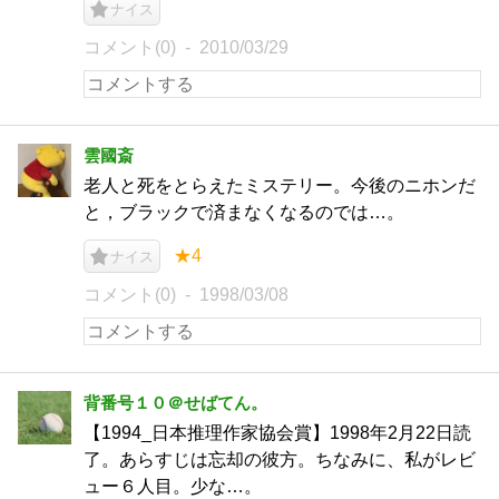
ナイス
コメント(0)
2010/03/29
雲國斎
老人と死をとらえたミステリー。今後のニホンだ
と，ブラックで済まなくなるのでは…。
★4
ナイス
コメント(0)
1998/03/08
背番号１０＠せばてん。
【1994_日本推理作家協会賞】1998年2月22日読
了。あらすじは忘却の彼方。ちなみに、私がレビ
ュー６人目。少な…。