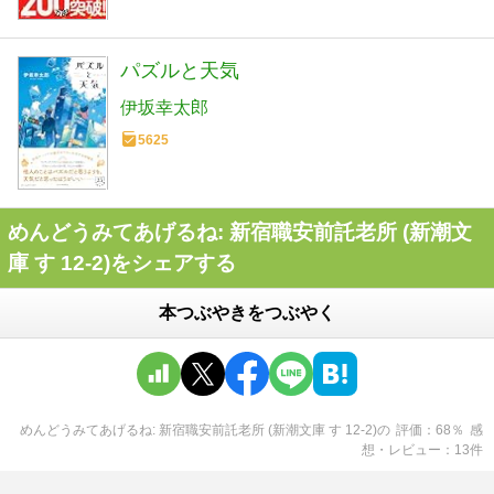
パズルと天気
伊坂幸太郎
5625
めんどうみてあげるね: 新宿職安前託老所 (新潮文
庫 す 12-2)をシェアする
本つぶやきをつぶやく
めんどうみてあげるね: 新宿職安前託老所 (新潮文庫 す 12-2)
の
評価
68
％
感
想・レビュー
13
件