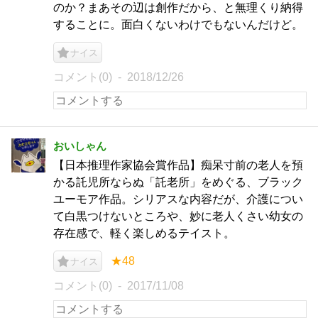
のか？まあその辺は創作だから、と無理くり納得
することに。面白くないわけでもないんだけど。
ナイス
コメント(0)
2018/12/26
おいしゃん
【日本推理作家協会賞作品】痴呆寸前の老人を預
かる託児所ならぬ「託老所」をめぐる、ブラック
ユーモア作品。シリアスな内容だが、介護につい
て白黒つけないところや、妙に老人くさい幼女の
存在感で、軽く楽しめるテイスト。
★48
ナイス
コメント(0)
2017/11/08