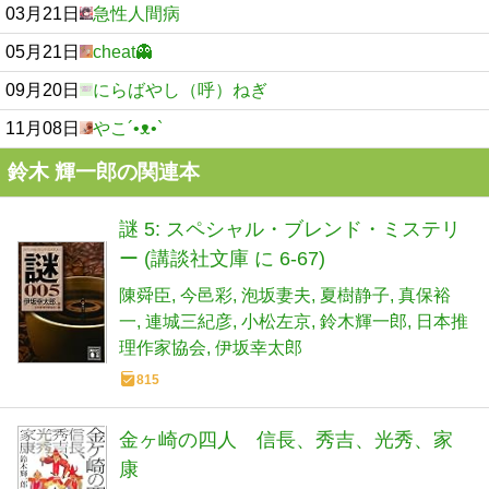
03月21日
急性人間病
05月21日
cheat👻
09月20日
にらばやし（呼）ねぎ
11月08日
やこ´•ᴥ•`
鈴木 輝一郎の関連本
謎 5: スペシャル・ブレンド・ミステリ
ー (講談社文庫 に 6-67)
陳舜臣
今邑彩
泡坂妻夫
夏樹静子
真保裕
一
連城三紀彦
小松左京
鈴木輝一郎
日本推
理作家協会
伊坂幸太郎
815
金ヶ崎の四人 信長、秀吉、光秀、家
康