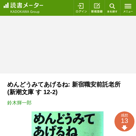
ログイン
新規登録
本を探
めんどうみてあげるね: 新宿職安前託老所
(新潮文庫 す 12-2)
鈴木輝一郎
感想
13