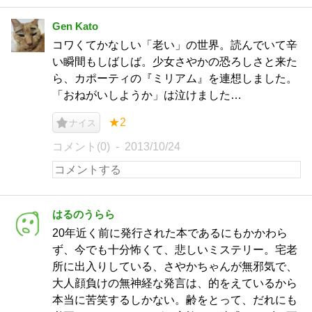
Gen Kato
コワくてかなしい「老い」の世界。読んでいて辛
い瞬間もしばしば。少女さやかの恐ろしさと来た
ら、カポーティの『ミリアム』を連想しました。
「おねがいしようか」は泣けました…
★2
ナイス
コメント(0)
2013/10/24
はるのうらら
20年近く前に発行された本であるにもかかわら
ず、今でも十分怖くて、悲しいミステリー。宅老
所に出入りしている、さやかちゃんが無邪気で、
大人顔負けの無神経な発言は、的をえているから
本当に苦笑するしかない。齢をとって、だれにも