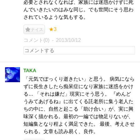
必要とされなくなれば、家族には迷惑かけずに死
んでいきたいのはみな同じ。でも世間にそう思わ
されているような気もする。
★3
ナイス
コメント(0)
2013/10/12
TAKA
「元気でぽっくり逝きたい」と思う。 病気になら
ずに長生きしたら痴呆症になり家族に迷惑をかけ
る… 「それは嫌だ」現実にそう思う。 『めんど
うみてあげるね』に出てくる託老所に集う老人た
ちの中に、自然と起こる「助け合い」が、実に興
味深く描かれる。最初の一編では物足りないが、
短編集となり程よく満足できた。 最後、考えさせ
られる。文章も読み易く、良作。