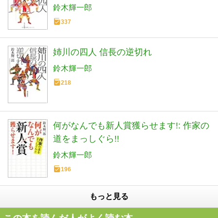
鈴木輝一郎
337
姉川の四人 信長の逆切れ
鈴木輝一郎
218
何がなんでも新人賞獲らせます!: 作家の
道をまっしぐら!!
鈴木輝一郎
196
もっと見る