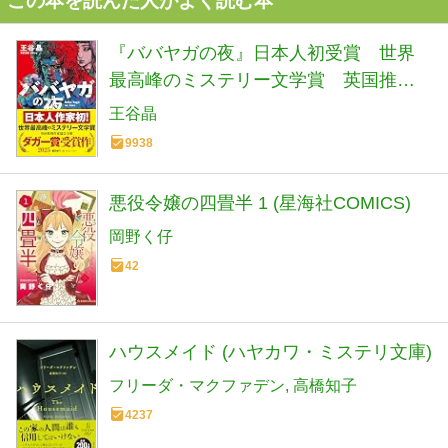
この本を読んだ人がよく読む本
『ババヤガの夜』日本人初受賞 世界
最高峰のミステリー文学賞 英国推理
作家協会賞(ダガー賞） (河出文庫 お 46-
王谷晶
1)
9938
悪役令嬢の四畳半 1 (星海社COMICS)
岡野く仔
42
ハウスメイド (ハヤカワ・ミステリ文庫)
フリーダ・マクファデン
高橋知子
4237