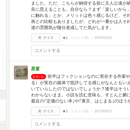
ました。ただ、こちらが納得する前に主人公達が
良に思えることも。自分なら？まず「楽しいから
に触れる」とか、メリットは色々感じるけど、そ
画との比較もありましたが、どれが一番かは人そ
達の雰囲気が随分老成してた気がします。
ナイス
★1
コメント(
0
)
2026/02/25
星菫
前半はフィクションなのに実在する作家
ネタバレ
る）が実在の媒体で批評してる感じがなんともい
いていらしたのではないでしょうか？後半はそう
わからないまま。小説を読む意味も、すとんと腑
最近の｢定価のない本｣や｢東京、はじまる｣のほう
ナイス
★1
コメント(
0
)
2023/08/25