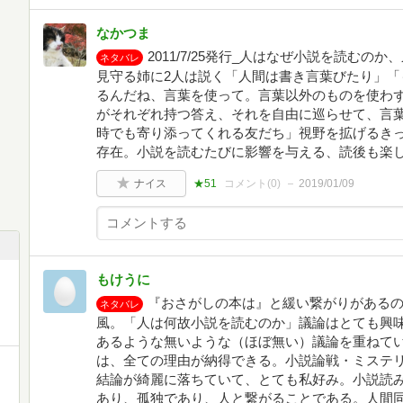
なかつま
2011/7/25発行_人はなぜ小説を読む
ネタバレ
見守る姉に2人は説く「人間は書き言葉びたり」「
るんだね、言葉を使って。言葉以外のものを使わず
がそれぞれ持つ答え、それを自由に巡らせて、言
時でも寄り添ってくれる友だち」視野を拡げるき
存在。小説を読むたびに影響を与える、読後も楽
ナイス
★51
コメント(
0
)
2019/01/09
もけうに
『おさがしの本は』と緩い繋がりがある
ネタバレ
風。「人は何故小説を読むのか」議論はとても興
あるような無いような（ほぼ無い）議論を重ねて
は、全ての理由が納得できる。小説論戦・ミステ
結論が綺麗に落ちていて、とても私好み。小説読
あり、孤独であり、人と繋がることである。人間