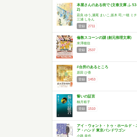
本屋さんのある街で (文春文庫 ふ 53
2)
凪良 ゆう,瀬尾 まいこ,坂木 司,一穂 ミチ
三浦 しをん
登録
2711
倫敦スコーンの謎 (創元推理文庫)
米澤穂信
登録
2537
#台所のあるところ
原田 ひ香
登録
1453
誓いの証言
柚月裕子
登録
1510
アイ・ウォント・トゥ・ホールド・
ア・ハンド 東京バンドワゴン
小路 幸也