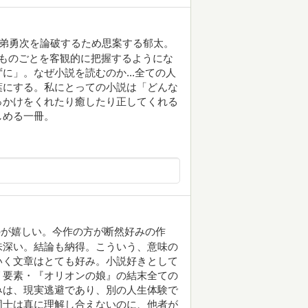
のか、弟勇次を論破するため思案する郁太。
ものごとを客観的に把握するようにな
に」。なぜ小説を読むのか...全ての人
葉にする。私にとっての小説は「どんな
っかけをくれたり癒したり正してくれる
しめる一冊。
のが嬉しい。今作の方が断然好みの作
味深い。結論も納得。こういう、意味の
いく文章はとても好み。小説好きとして
リ要素・『オリオンの娘』の結末全ての
みは、現実逃避であり、別の人生体験で
同士は真に理解し合えないのに、他者が