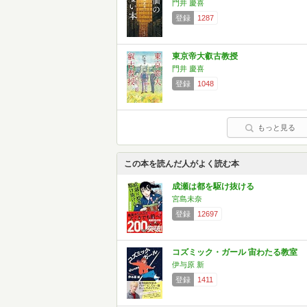
門井 慶喜
登録
1287
東京帝大叡古教授
門井 慶喜
登録
1048
もっと見る
この本を読んだ人がよく読む本
成瀬は都を駆け抜ける
宮島未奈
登録
12697
コズミック・ガール 宙わたる教室
伊与原 新
登録
1411