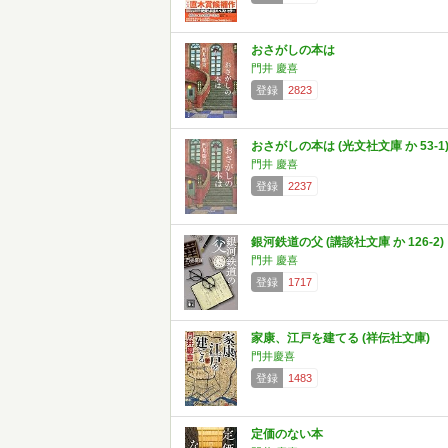
おさがしの本は
門井 慶喜
登録
2823
おさがしの本は (光文社文庫 か 53-1
門井 慶喜
登録
2237
銀河鉄道の父 (講談社文庫 か 126-2)
門井 慶喜
登録
1717
家康、江戸を建てる (祥伝社文庫)
門井慶喜
登録
1483
定価のない本