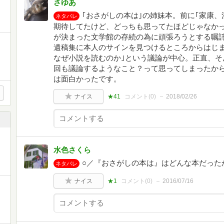
さゆあ
｢おさがしの本は｣の姉妹本。前に｢家康
ネタバレ
期待してたけど、どっちも思ってたほどじゃなか
が決まった文学館の存続の為に頑張ろうとする嘱
遺稿集に本人のサインを見つけるところからはじま
なぜ小説を読むのか｣という議論が中心。正直、そ
回も議論するようなこと？って思ってしまったか
は面白かったです。
ナイス
★41
コメント(
0
)
2018/02/26
水色さくら
○／『おさがしの本は』はどんな本だった
ネタバレ
ナイス
★1
コメント(
0
)
2016/07/16