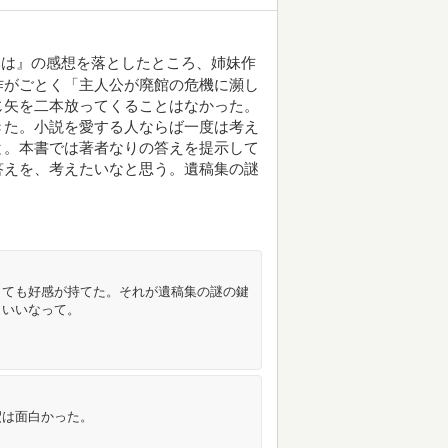
本は』の感想を落としたところ、姉妹作
作がごとく「主人公が廃館の危機に瀕し
じ矢を二本放ってくることはなかった。
きた。小説を愛する人ならば一度は考え
と。本書では著者なりの答えを提示して
答えを、考えたいなと思う。遺稿集の謎
とても好感が持てた。それが遺稿集の謎の鍵
、いいなって。
釈は面白かった。