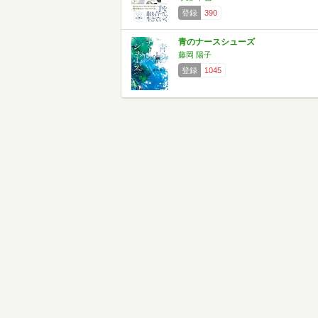
登録
390
青のナースシューズ
藤岡 陽子
登録
1045