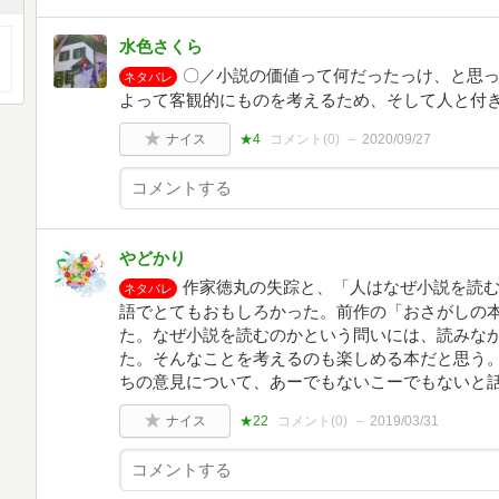
水色さくら
〇／小説の価値って何だったっけ、と思
ネタバレ
よって客観的にものを考えるため、そして人と付
ナイス
★4
コメント(
0
)
2020/09/27
やどかり
作家徳丸の失踪と、「人はなぜ小説を読
ネタバレ
語でとてもおもしろかった。前作の「おさがしの
た。なぜ小説を読むのかという問いには、読みな
た。そんなことを考えるのも楽しめる本だと思う
ちの意見について、あーでもないこーでもないと
ナイス
★22
コメント(
0
)
2019/03/31