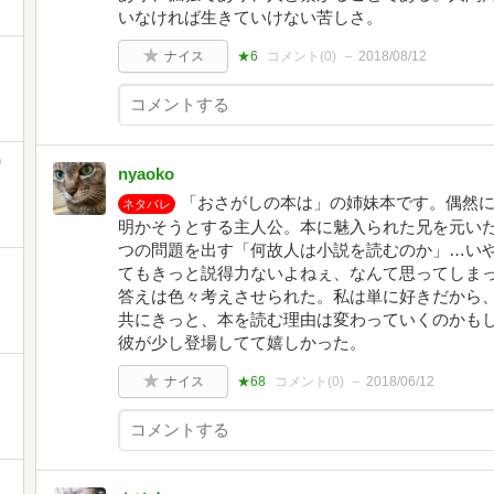
いなければ生きていけない苦しさ。
ナイス
★6
コメント(
0
)
2018/08/12
)
nyaoko
「おさがしの本は」の姉妹本です。偶然
ネタバレ
明かそうとする主人公。本に魅入られた兄を元いた
つの問題を出す「何故人は小説を読むのか」…い
てもきっと説得力ないよねぇ、なんて思ってしま
答えは色々考えさせられた。私は単に好きだから
共にきっと、本を読む理由は変わっていくのかも
彼が少し登場してて嬉しかった。
ナイス
★68
コメント(
0
)
2018/06/12