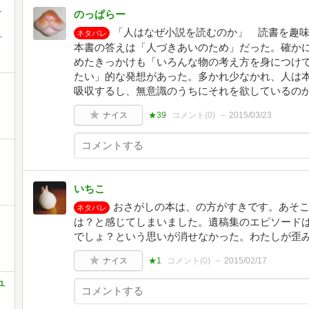
-
のっぱらー
「人はなぜ小説を読むのか」 読書を趣
ネタバレ
,
本書の答えは「人づきあいのため」だった。確か
めたきっかけも「いろんな物の考え方を身につけ
たい」的な発想があった。多かれ少なかれ、人は
吸収するし、無意識のうちにそれを欲しているの
ナイス
★39
コメント(
0
)
2015/03/23
いちこ
おさがしの本は、の方がすきです。あそ
ネタバレ
は？と感じてしまいました。遺稿集のエピソード
でしょ？という思いが消せなかった。わたしが歪み
ナイス
★1
コメント(
0
)
2015/02/17
ユ