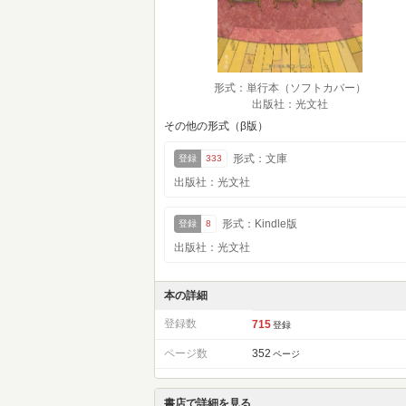
形式：単行本（ソフトカバー）
出版社：光文社
その他の形式（β版）
形式：文庫
登録
333
出版社：光文社
形式：Kindle版
登録
8
出版社：光文社
本の詳細
登録数
715
登録
ページ数
352
ページ
書店で詳細を見る