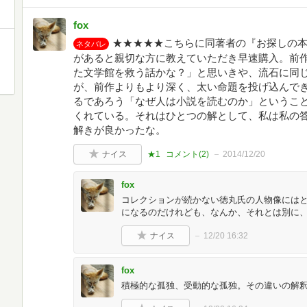
fox
★★★★★こちらに同著者の『お探しの
ネタバレ
があると親切な方に教えていただき早速購入。前
た文学館を救う話かな？」と思いきや、流石に同
が、前作よりもより深く、太い命題を投げ込んで
るであろう「なぜ人は小説を読むのか」というこ
くれている。それはひとつの解として、私は私の
解きが良かったな。
ナイス
★1
コメント(
2
)
2014/12/20
fox
コレクションが続かない徳丸氏の人物像には
になるのだけれども、なんか、それとは別に
ナイス
12/20 16:32
fox
積極的な孤独、受動的な孤独。その違いの解