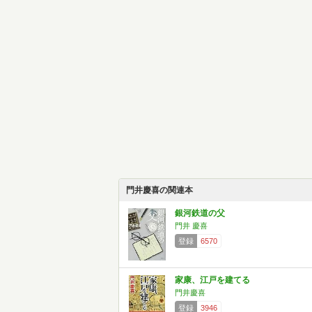
門井慶喜の関連本
銀河鉄道の父
門井 慶喜
登録
6570
家康、江戸を建てる
門井慶喜
登録
3946