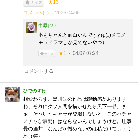
★13
ナイス
コメント(1)
2026/04/06
中原れい
本もちゃんと面白いんですねφ(..)メモメ
モ（ドラマしか見てないやつ）
★1
04/07 07:24
ナイス
ひでのすけ
相変わらず、黒川氏の作品は躍動感があります
ね。それにクソ人間を描かせたら天下一品。ま
ぁ、そういうキャラが登場しないと、このハチャ
メチャな展開にはならないんでしょうけど。理事
長の酒井、なんだか憎めないのは私だけでしょう
か（笑）