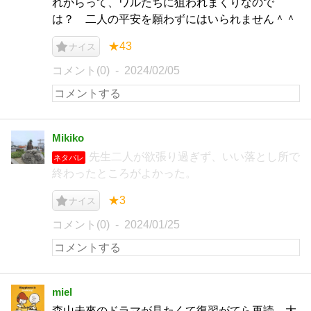
れからって、ワルたちに狙われまくりなので
は？ 二人の平安を願わずにはいられません＾＾
★43
ナイス
コメント(0)
2024/02/05
Mikiko
先生二人が欲張り過ぎず、いい落とし所で
ネタバレ
終わったところがよかった。
★3
ナイス
コメント(0)
2024/01/25
miel
森山未來のドラマが見たくて復習がてら再読。大