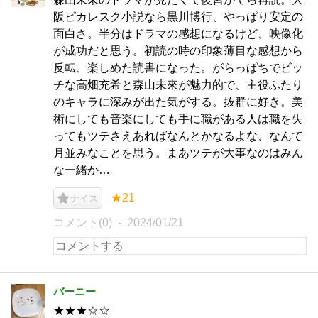
阪ピカレスク小説なら黒川博行、やっぱり安定の
面白さ。半分はドラマの感想になるけど、映像化
が成功だと思う。初読の時の印象薄目な感想から
反転、楽しめた読書になった。がらっぱちでビッ
チな高畑充希と森山未來が魅力的で、主役ふたり
のキャラに深みが出た気がする。抜群に好き。美
術にしても音楽にしても手に職がある人は職を失
ってもツテさえあればなんとかなるよな、なんて
月並みなことを思う。まあツテが大事なのはみん
な一緒か…
★21
ナイス
コメント(0)
2024/01/21
バーニー
★★★☆☆