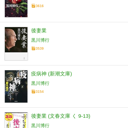
3616
後妻業
黒川博行
3539
疫病神 (新潮文庫)
黒川博行
3154
後妻業 (文春文庫 く 9-13)
黒川博行