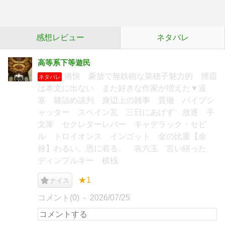
感想レビュー
ネタバレ
高等系下等遊民
痛快 豪放で無鉄砲な菜穂子魅力的 煙霞
ネタバレ
は本文に出ない また好きな作家が増えた▼逼
塞 膝詰め談判 身辺上の雑事 貫徹 パイプシ
ャッター スペイン瓦 三日にあげず 放逐 手
文庫 セクレターレバー キャデラック・セビ
ル トロイオンス インゴット 金の比重【余
禄】わるい。恩に着る。 表六玉 言い繕った
ディンプルキー 横桟
★1
ナイス
コメント(0)
2026/07/25