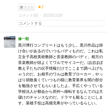
★2
ナイス
コメント(0)
2023/11/20
修一朗
黒川博行コンプリートはもう少し。黒川作品は掛
け合いがあるのでいつもバディものだ。これは私
立女子高校美術教師と音楽教師のバディ。相方の
音楽教師が頭よくてワルでサイコーだ。ほぼほぼ
教え子たちの伝手情報だけでここまで調べ上げち
ゃうのだ。お相手のワルは教育ブローカー，やっ
ぱり胡散臭くていつもの様に教育業界を闇の部分
を勉強させてもらいましたよ。手広くやっている
学校法人が都会から郊外へ移転するなんてのは大
儲けのチャンスなのだ。ドラマも観ることにしま
す。菜穂子役は高畑充希がやっているらしい。