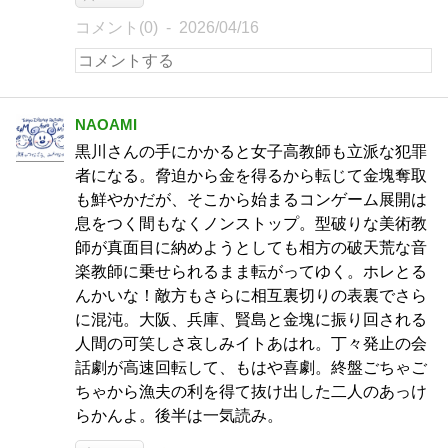
コメント(0)
2026/04/16
NAOAMI
黒川さんの手にかかると女子高教師も立派な犯罪
者になる。脅迫から金を得るから転じて金塊奪取
も鮮やかだが、そこから始まるコンゲーム展開は
息をつく間もなくノンストップ。型破りな美術教
師が真面目に納めようとしても相方の破天荒な音
楽教師に乗せられるまま転がってゆく。ホレとる
んかいな！敵方もさらに相互裏切りの表裏でさら
に混沌。大阪、兵庫、賢島と金塊に振り回される
人間の可笑しさ哀しみイトあはれ。丁々発止の会
話劇が高速回転して、もはや喜劇。終盤ごちゃご
ちゃから漁夫の利を得て抜け出した二人のあっけ
らかんよ。後半は一気読み。