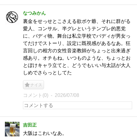
なつみかん
裏金をせっせとこさえる欲ボケ爺、それに群がる
愛人、コンサル、半グレというテンプレ的悪党
に、バディ物。舞台は私立学校でバディが男女っ
てだけでストーリ、設定に既視感があるなあ。狂
言回しの相方の女性音楽教師がちょっと出来過ぎ
感あり。オチもね。いつものような、ちょっとお
とぼけキャラ立てと、どうでもいい与太話が大人
しめでさらっとしてた
ナイス
コメント(0)
2026/07/08
吉田正
大阪はこわいなあ。