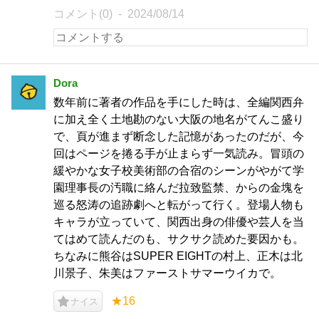
コメント(0)
2024/08/14
Dora
数年前に著者の作品を手にした時は、全編関西弁
に加え全く土地勘のない大阪の地名がてんこ盛り
で、頁が進まず断念した記憶があったのだが、今
回はページを捲る手が止まらず一気読み。冒頭の
緩やかな女子校美術部の合宿のシーンがやがて学
園理事長の汚職に絡んだ拉致監禁、からの金塊を
巡る怒涛の追跡劇へと転がって行く。登場人物も
キャラが立っていて、関西出身の俳優や芸人を当
てはめて読んだのも、サクサク読めた要因かも。
ちなみに熊谷はSUPER EIGHTの村上、正木は北
川景子、朱美はファーストサマーウイカで。
★16
ナイス