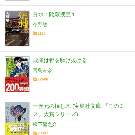
分水：隠蔽捜査１１
今野敏
1118
成瀬は都を駆け抜ける
宮島未奈
12688
一次元の挿し木 (宝島社文庫 『このミ
ス』大賞シリーズ)
松下龍之介
23392