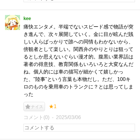
kee
痛快エンタメ。半端でないスピード感で物語が突
き進んで、次々展開していく。金に目が眩んだ賎
しい人らばっかりで誰への同情もわかないから、
傍観者として楽しい。関西弁のやりとりは狙って
るとしか思えないぐらい漫才的。腹黒い業界話は
著者の得意技、教育関係もいろいろと大変なんだ
ね。個人的には車の描写が細かくて嬉しかっ
た、"陸事"という言葉も本物だし。ただ、100キ
ロのものを乗用車のトランクに？とは思ってしま
った
★1
ナイス
コメント(0)
2025/03/06