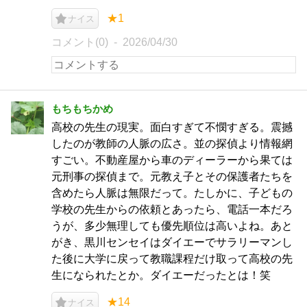
★1
ナイス
コメント(0)
2026/04/30
もちもちかめ
高校の先生の現実。面白すぎて不憫すぎる。震撼
したのが教師の人脈の広さ。並の探偵より情報網
すごい。不動産屋から車のディーラーから果ては
元刑事の探偵まで。元教え子とその保護者たちを
含めたら人脈は無限だって。たしかに、子どもの
学校の先生からの依頼とあったら、電話一本だろ
うが、多少無理しても優先順位は高いよね。あと
がき、黒川センセイはダイエーでサラリーマンし
た後に大学に戻って教職課程だけ取って高校の先
生になられたとか。ダイエーだったとは！笑
★14
ナイス