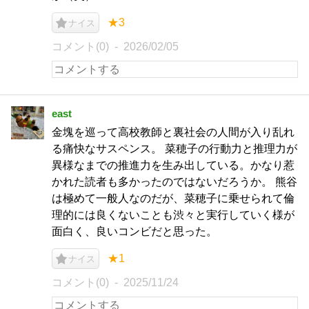
★3
ナイス
コメント(0)
2026/02/05
east
金塊を巡って高校教師と裏社会の人間が入り乱れ
る痛快なサスペンス。 菜穂子の行動力と推理力が
異様なまでの推進力を生み出している。かなり惹
かれた読者も多かったのではないだろうか。 熊谷
は極めて一般人なのだが、菜穂子に乗せられて倫
理的には良くないことも渋々と実行していく様が
面白く、良いコンビだと思った。
★1
ナイス
コメント(0)
2025/11/24