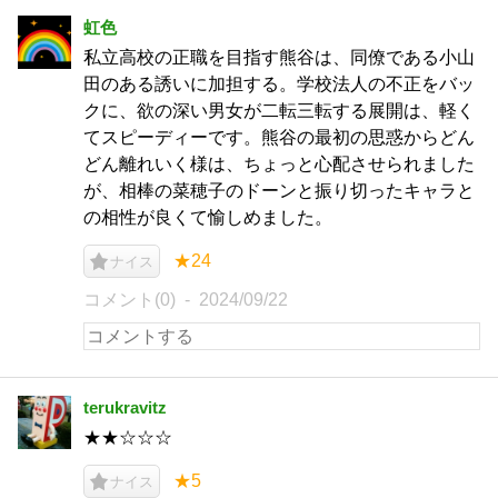
虹色
私立高校の正職を目指す熊谷は、同僚である小山
田のある誘いに加担する。学校法人の不正をバッ
クに、欲の深い男女が二転三転する展開は、軽く
てスピーディーです。熊谷の最初の思惑からどん
どん離れいく様は、ちょっと心配させられました
が、相棒の菜穂子のドーンと振り切ったキャラと
の相性が良くて愉しめました。
★24
ナイス
コメント(0)
2024/09/22
terukravitz
★★☆☆☆
★5
ナイス