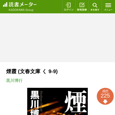
ログイン
新規登録
本を探
煙霞 (文春文庫 く 9-9)
黒川博行
感想
225