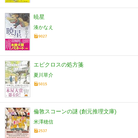
暁星
湊かなえ
9027
エピクロスの処方箋
夏川草介
5015
倫敦スコーンの謎 (創元推理文庫)
米澤穂信
2537