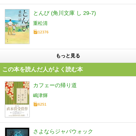
とんび (角川文庫 し 29-7)
重松清
12376
もっと見る
この本を読んだ人がよく読む本
カフェーの帰り道
嶋津輝
6251
さよならジャバウォック