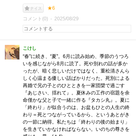
★6
ナイス
コメント(0)
2025/08/29
こけし
“春”に続き、“夏”。6月に読み始め、季節のうつろ
いを感じながら8月に読了。死や別れの話が多か
ったが、暗く悲しいだけではなく、重松清さんら
しく心温まる優しい話ばかりだった。死別による
再婚で兄の子とのひとときを一家団欒で過ごす
『あじさい、揺れて』。夏休みの工作の宿題を余
命僅かな父と子で一緒に作る『タカシ丸』。夏に
「終わり」が似合うのは、お盆もひとの人生の終
わり＝死とつながっているから、というあとがき
の一節に納得。私たちは「終わりの後の始まり」
を生きていかなければならない。いのちの尊さを