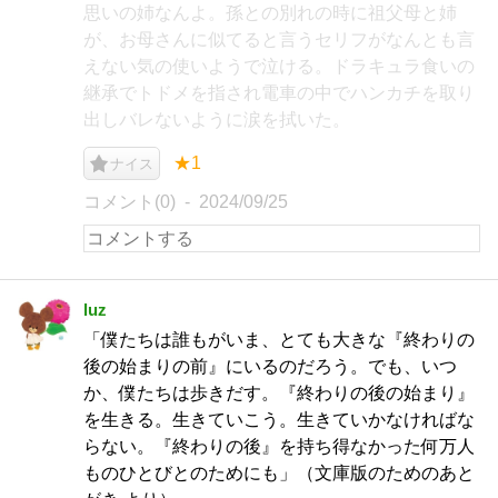
思いの姉なんよ。孫との別れの時に祖父母と姉
が、お母さんに似てると言うセリフがなんとも言
えない気の使いようで泣ける。ドラキュラ食いの
継承でトドメを指され電車の中でハンカチを取り
出しバレないように涙を拭いた。
★1
ナイス
コメント(0)
2024/09/25
luz
「僕たちは誰もがいま、とても大きな『終わりの
後の始まりの前』にいるのだろう。でも、いつ
か、僕たちは歩きだす。『終わりの後の始まり』
を生きる。生きていこう。生きていかなければな
らない。『終わりの後』を持ち得なかった何万人
ものひとびとのためにも」（文庫版のためのあと