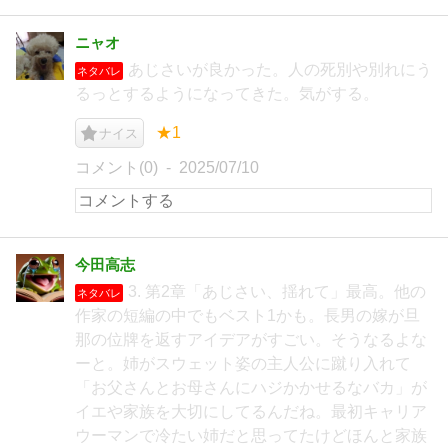
ニャオ
あじさいが良かった。人の死別や別れにう
ネタバレ
るっとするようになってきた。気がする。
★1
ナイス
コメント(0)
2025/07/10
今田高志
3. 第2章「あじさい、揺れて」最高。他の
ネタバレ
作家の短編の中でもベスト1かも。長男の嫁が旦
那の位牌を返すアイデアがすごい。そうなるよな
ーと。姉がスウェット姿の主人公に蹴り入れて
「お父さんとお母さんにハジかかせるなバカ」が
イエや家族を大切にしてるんだね。最初キャリア
ウーマンで冷たい姉だと思ってたけどほんと家族