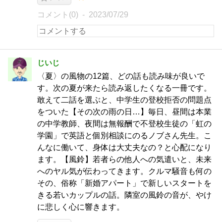
コメント(0)
2023/07/29
じいじ
〈夏〉の風物の12篇、どの話も読み味が良いで
す。次の夏が来たら読み返したくなる一冊です。
敢えて二話を選ぶと、中学生の登校拒否の問題点
をついた【その次の雨の日…】毎日、昼間は本業
の中学教師、夜間は無報酬で不登校生徒の「虹の
学園」で英語と個別相談にのるノブさん先生。こ
んなに働いて、身体は大丈夫なの？と心配になり
ます。【風鈴】若者らの他人への気遣いと、未来
へのヤル気が伝わってきます。クルマ騒音も何の
その、俗称「新婚アパート」で新しいスタートを
きる若いカップルの話。隣室の風鈴の音が、やけ
に悲しく心に響きます。