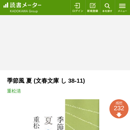
ログイン
新規登録
本を探
季節風 夏 (文春文庫 し 38-11)
重松清
感想
232