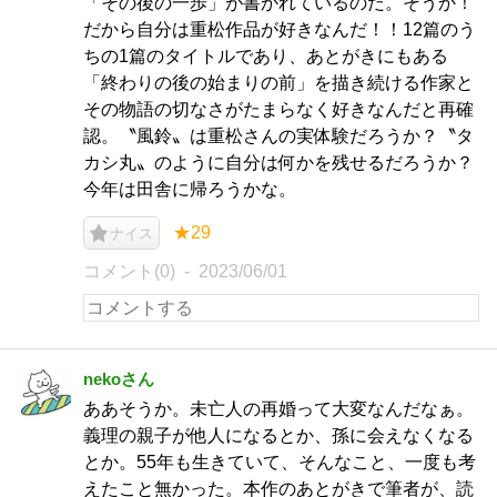
「その後の一歩」が書かれているのだ。そうか！
だから自分は重松作品が好きなんだ！！12篇のう
ちの1篇のタイトルであり、あとがきにもある
「終わりの後の始まりの前」を描き続ける作家と
その物語の切なさがたまらなく好きなんだと再確
認。〝風鈴〟は重松さんの実体験だろうか？〝タ
カシ丸〟のように自分は何かを残せるだろうか？
今年は田舎に帰ろうかな。
★29
ナイス
コメント(0)
2023/06/01
nekoさん
ああそうか。未亡人の再婚って大変なんだなぁ。
義理の親子が他人になるとか、孫に会えなくなる
とか。55年も生きていて、そんなこと、一度も考
えたこと無かった。本作のあとがきで筆者が、読