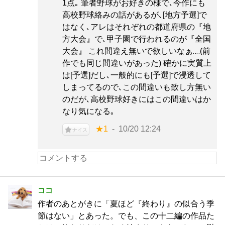
1点｡ 筆者野球がお好きの様で､今作にも
高校野球絡みの話があるが､[地方予選]で
はなく､アレはそれぞれの都道府県の『地
方大会』で､甲子園で行われるのが『全国
大会』 これ間違え無いで欲しいなぁ‥‥(前
作でも同じ間違いがあった) 確かに実質上
は[予選]だし､一般的にも[予選]で浸透して
しまってるので､この間違いも致し方無い
のだが､高校野球好きにはこの間違いはか
なり気になる｡
★1
10/20 12:24
ナイス
ココ
作者のあとがきに「夏ほど『終わり』の似合う季
節はない」とあった。でも、この十二編の作品た