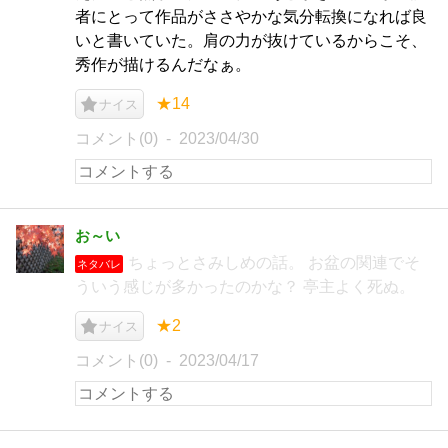
者にとって作品がささやかな気分転換になれば良
いと書いていた。肩の力が抜けているからこそ、
秀作が描けるんだなぁ。
★14
ナイス
コメント(0)
2023/04/30
お～い
ちょっとさみしめの話。 お盆の関連でそ
ネタバレ
ういう感じが多かったのかな？ 亭主よく死ぬ。
★2
ナイス
コメント(0)
2023/04/17