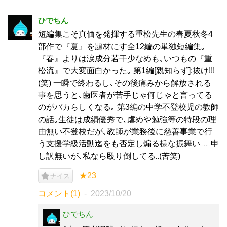
ひでちん
短編集こそ真価を発揮する重松先生の春夏秋冬4
部作で『夏』を題材にす全12編の単独短編集｡
『春』よりは涙成分若干少なめも､いつもの『重
松流』で大変面白かった｡ 第1編[親知らず]:抜け!!!
(笑) 一瞬で終わるし､その後痛みから解放される
事を思うと､歯医者が苦手じゃ何じゃと言ってる
のがバカらしくなる｡ 第3編の中学不登校児の教師
の話｡生徒は成績優秀で､虐めや勉強等の特段の理
由無い不登校だが､教師が業務後に慈善事業で行
う支援学級活動迄をも否定し煽る様な振舞い‥‥‥申
し訳無いが､私なら殴り倒してる‥(苦笑)
★23
ナイス
コメント(1)
2023/10/20
ひでちん