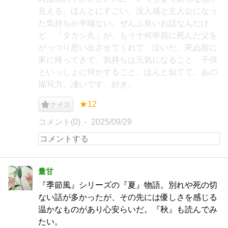
見える。ほんとにすごい。没入感と主人公になっ
た気持ちが半端ない。ぜんぶ良いお話なんだけ
ど、「タカシ丸」が、もう十何年前に死んだ父を
がっつり思い出させてくれて、泣いた。死ぬ前に
家に帰ってきて、気持ちは元気になること、子供
といっしょに何かすること。ほんと似てて。あの
描写力、凄いです、好き。
★12
ナイス
コメント(0)
2025/09/29
量甘
『季節風』シリーズの『夏』物語。別れや死の切
ない話が多かったが、その先には優しさを感じる
温かなものがあり心安らいだ。『秋』も読んでみ
たい。