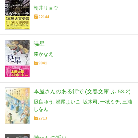
朝井リョウ
22144
暁星
湊かなえ
9041
本屋さんのある街で (文春文庫 ふ 53-2)
凪良ゆう
瀬尾まいこ
坂木司
一穂ミチ
三浦
しをん
2713