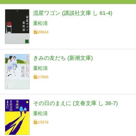
流星ワゴン (講談社文庫 し 61-4)
重松清
29624
きみの友だち (新潮文庫)
重松清
17895
その日のまえに (文春文庫 し 38-7)
重松清
15576