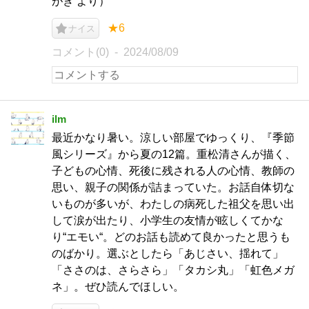
がき より）
★6
ナイス
コメント(0)
2024/08/09
ilm
最近かなり暑い。涼しい部屋でゆっくり、『季節
風シリーズ』から夏の12篇。重松清さんが描く、
子どもの心情、死後に残される人の心情、教師の
思い、親子の関係が詰まっていた。お話自体切な
いものが多いが、わたしの病死した祖父を思い出
して涙が出たり、小学生の友情が眩しくてかな
り“エモい“。どのお話も読めて良かったと思うも
のばかり。選ぶとしたら「あじさい、揺れて」
「ささのは、さらさら」「タカシ丸」「虹色メガ
ネ」。ぜひ読んでほしい。