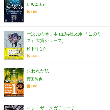
伊坂幸太郎
8403
一次元の挿し木 (宝島社文庫 『このミ
ス』大賞シリーズ)
松下龍之介
23419
失われた貌
櫻田智也
8893
イン・ザ・メガチャーチ