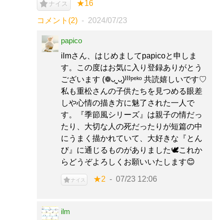
★16
ナイス
コメント(2)
2024/07/23
papico
ilmさん、はじめましてpapicoと申しま
す。この度はお気に入り登録ありがとう
ございます (❁ᴗ͈ˬᴗ͈)⁾⁾⁾ᵖᵉᵏᵒ 共読嬉しいです♡
私も重松さんの子供たちを見つめる眼差
しや心情の描き方に魅了された一人で
す。『季節風シリーズ』は親子の情だっ
たり、大切な人の死だったりが短篇の中
にうまく描かれていて、大好きな『とん
び』に通じるものがありました🕊️これか
らどうぞよろしくお願いいたします😊
★2
07/23 12:06
ナイス
ilm