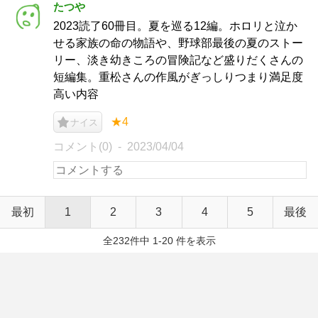
たつや
2023読了60冊目。夏を巡る12編。ホロリと泣か
せる家族の命の物語や、野球部最後の夏のストー
リー、淡き幼きころの冒険記など盛りだくさんの
短編集。重松さんの作風がぎっしりつまり満足度
高い内容
★4
ナイス
コメント(0)
2023/04/04
最初
1
2
3
4
5
最後
全232件中 1-20 件を表示