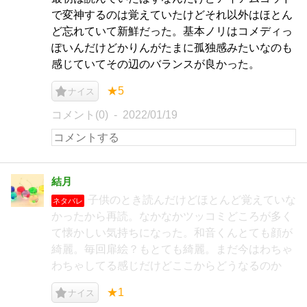
で変神するのは覚えていたけどそれ以外はほとん
ど忘れていて新鮮だった。基本ノリはコメディっ
ぽいんだけどかりんがたまに孤独感みたいなのも
感じていてその辺のバランスが良かった。
★5
ナイス
コメント(0)
2022/01/19
結月
子供のとき読んだけどほとんど覚えていな
ネタバレ
かったから再読。なかなかツッコミどころが多く
て懐かしい気持ちになった。和音くんとても顔が
綺麗。毎回扉絵？もとても綺麗。まだ今はわちゃ
わちゃしてる感じだけどここからどうなるのか
★1
ナイス