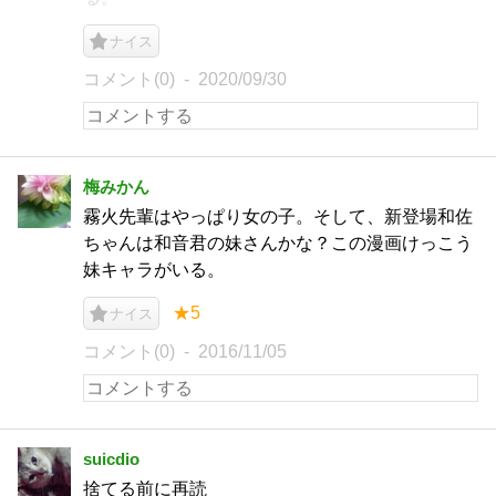
ナイス
コメント(0)
2020/09/30
梅みかん
霧火先輩はやっぱり女の子。そして、新登場和佐
ちゃんは和音君の妹さんかな？この漫画けっこう
妹キャラがいる。
★5
ナイス
コメント(0)
2016/11/05
suicdio
捨てる前に再読