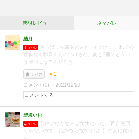
感想レビュー
ネタバレ
結月
やっぱり先輩女の人だったのか。これで心
ネタバレ
置きなく和音くんにいけるね。あと3冊でどうい
う展開になるんだろう。
★1
ナイス
コメント(0)
2021/12/20
碧海いお
花鈴の好きな人は女性だった。 百合漫画
ネタバレ
じゃないので、花鈴の恋の気持ちは別の人に変わ
る。