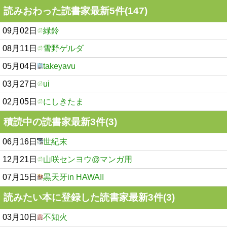
読みおわった読書家最新5件(147)
09月02日
緑鈴
08月11日
雪野ゲルダ
05月04日
takeyavu
03月27日
ui
02月05日
にしきたま
積読中の読書家最新3件(3)
06月16日
世紀末
12月21日
山咲センヨウ@マンガ用
07月15日
黒天牙in HAWAII
読みたい本に登録した読書家最新3件(3)
03月10日
不知火