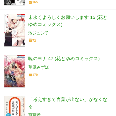
165
末永くよろしくお願いします 15 (花と
ゆめコミックス)
池ジュン子
72
暁のヨナ 47 (花とゆめコミックス)
草凪みずほ
179
「考えすぎて言葉が出ない」がなくな
る
齋藤孝