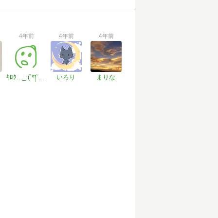
4年前
4年前
4年前
ｷﾛｸ..._:(´ཀ`」 ∠):
いろり
まりな