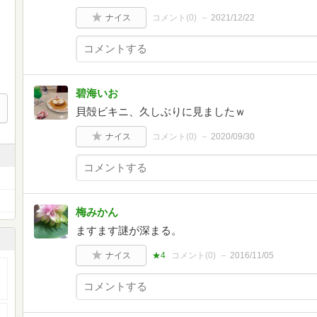
ナイス
コメント(
0
)
2021/12/22
碧海いお
貝殻ビキニ、久しぶりに見ましたｗ
ナイス
コメント(
0
)
2020/09/30
梅みかん
ますます謎が深まる。
ナイス
★4
コメント(
0
)
2016/11/05