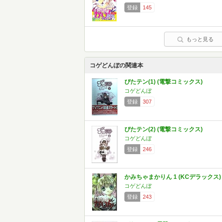
登録
145
もっと見る
コゲどんぼの関連本
ぴたテン(1) (電撃コミックス)
コゲどんぼ
登録
307
ぴたテン(2) (電撃コミックス)
コゲどんぼ
登録
246
かみちゃまかりん 1 (KCデラックス)
コゲどんぼ
登録
243