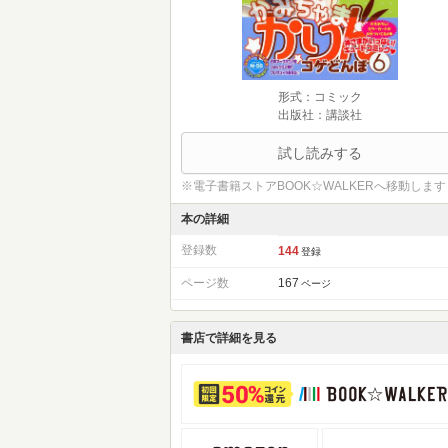
形式：コミック
出版社：講談社
試し読みする
※電子書籍ストアBOOK☆WALKERへ移動します
本の詳細
登録数
144
登録
ページ数
167
ページ
書店で詳細を見る