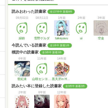
読みおわった読書家
全137件中 新着8件
09月02日
08月11日
1年前
2年前
3年前
緑鈴
雪野ゲルダ
takeyavu
ui
空金
今読んでいる読書家
全1件中 新着1件
積読中の読書家
全3件中 新着3件
6年前
11年前
14年前
世紀末
山咲センヨウ@マンガ用
黒天牙in HAWAII
読みたい本に登録した読書家
全3件中 新着3件
2年前
8年前
12年前