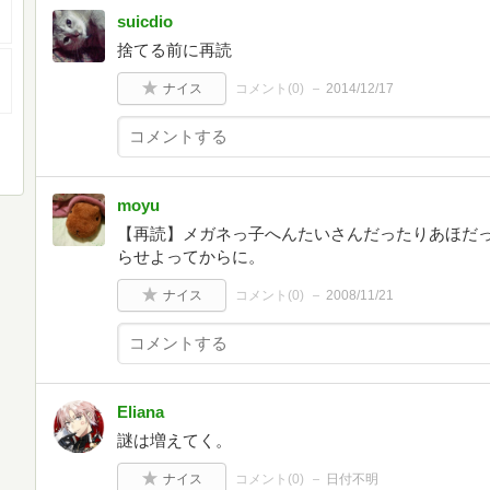
suicdio
捨てる前に再読
ナイス
コメント(
0
)
2014/12/17
moyu
【再読】メガネっ子へんたいさんだったりあほだ
らせよってからに。
ナイス
コメント(
0
)
2008/11/21
Eliana
謎は増えてく。
ナイス
コメント(
0
)
日付不明