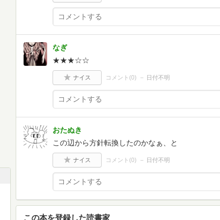
なぎ
★★★☆☆
ナイス
コメント(
0
)
日付不明
おたぬき
この辺から方針転換したのかなぁ、と
ナイス
コメント(
0
)
日付不明
この本を登録した読書家