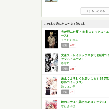
もっと見る
この本を読んだ人がよく読む本
光が死んだ夏 7 (角川コミックス・エ
ース)
モクモク れん
登録
487
文豪ストレイドッグス (28) (角川コ
ックス・エース)
春河35
登録
165
末永くよろしくお願いします 15 (花
ゆめコミックス)
池 ジュン子
登録
72
暁のヨナ 47 (花とゆめコミックス)
草凪 みずほ