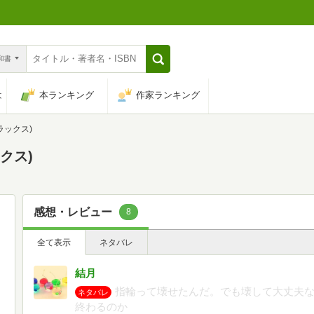
n和書
は
本ランキング
作家ランキング
ラックス)
クス)
感想・レビュー
8
全て表示
ネタバレ
結月
指輪って壊せたんだ。でも壊して大丈夫
ネタバレ
終わるのか