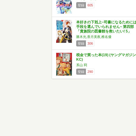
登録
605
本好きの下剋上~司書になるために
手段を選んでいられません~ 第四部
「貴族院の図書館を救いたい! 5」
勝木光,香月美夜,椎名優
登録
306
税金で買った本(19) (ヤングマガジン
KC)
系山 冏
登録
290