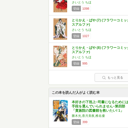
さいとう ちほ
登録
1098
とりかえ・ばや (7) (フラワーコミッ
スアルファ)
さいとう ちほ
登録
1027
とりかえ・ばや (8) (フラワーコミッ
スアルファ)
さいとう ちほ
登録
995
もっと見る
この本を読んだ人がよく読む本
本好きの下剋上~司書になるために
手段を選んでいられません~第四部
「貴族院の図書館を救いたい! 1」
勝木光,香月美夜,椎名優
登録
399