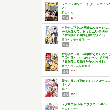
ファミレス行こ。 下 (ビームコミッ
ス)
和山 やま
登録
1174
本好きの下剋上~司書になるために
手段を選んでいられません~第四部
「貴族院の図書館を救いたい! 2」
香月美夜,椎名優,勝木光
登録
342
本好きの下剋上~司書になるために
手段を選んでいられません~ 第四部
「貴族院の図書館を救いたい! 3」
勝木光,香月美夜,椎名優
登録
326
聖女の魔力は万能です 3 (フロース 
ミック)
藤小豆
登録
750
メダリスト(14) (アフタヌーンKC)
つるまいかだ