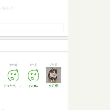
､改めて。
6年前
7年前
7年前
ぐぅたら ぴぃ
yunna
夕月夜