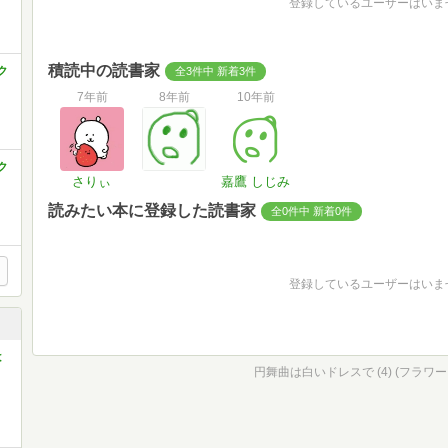
登録しているユーザーはいま
積読中の読書家
ク
全3件中 新着3件
7年前
8年前
10年前
ク
さりぃ
嘉鷹 しじみ
読みたい本に登録した読書家
全0件中 新着0件
登録しているユーザーはいま
は
円舞曲は白いドレスで (4) (フラワ