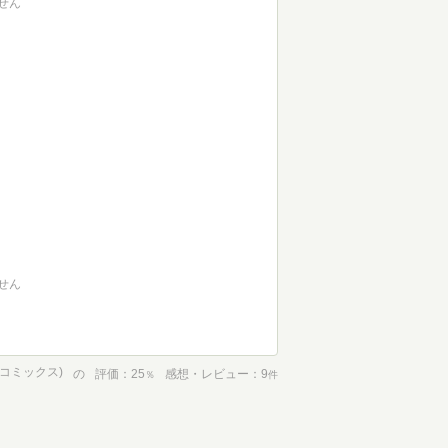
せん
せん
ーコミックス)
の
評価
25
感想・レビュー
9
％
件