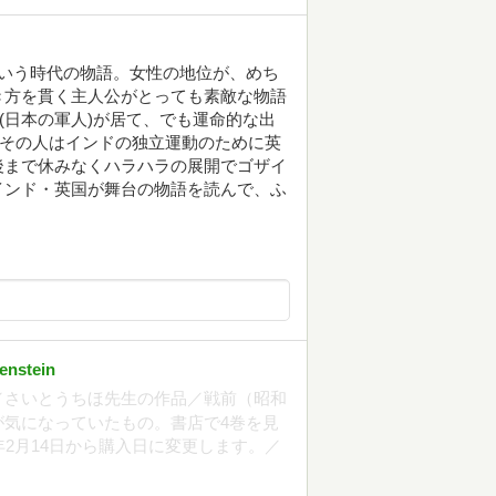
いう時代の物語。女性の地位が、めち
き方を貫く主人公がとっても素敵な物語
(日本の軍人)が居て、でも運命的な出
もその人はインドの独立運動のために英
後まで休みなくハラハラの展開でゴザイ
インド・英国が舞台の物語を読んで、ふ
enstein
店）／さいとうちほ先生の作品／戦前（昭和
気になっていたもの。書店で4巻を見
年2月14日から購入日に変更します。／