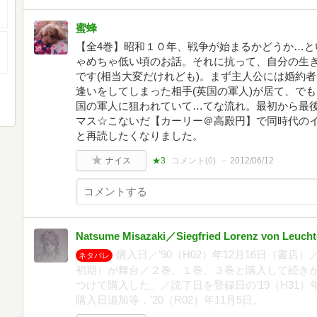
蜜蜂
【全4巻】昭和１０年、戦争が始まるかどうか…と
ゃめちゃ低い頃のお話。それに抗って、自分の生
です(相当大変だけれども)。まず主人公には婚約者
逢いをしてしまった相手(英国の軍人)が居て、で
国の軍人に狙われていて…てな流れ。最初から最
マス☆こないだ【カーリー＠高殿円】で同時代の
と再読したくなりました。
ナイス
★3
コメント(
0
)
2012/06/12
Natsume Misazaki／Siegfried Lorenz von Leucht
購入日／’90（H02）年12月16日（書
ネタバレ
初期）が舞台／２巻、１巻、３巻と購入して続きが
つけて購入した。／読了日を登録日の’19（H31）
購入日追加等，’20（R02）年11月5日。