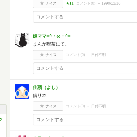
ナイス
★11
コメント(
0
)
1990/12/16
姫ママ=^・ω・^=
まんが喫茶にて。
ナイス
コメント(
0
)
日付不明
佳蘋（よし）
借り本
ナイス
コメント(
0
)
日付不明
ク