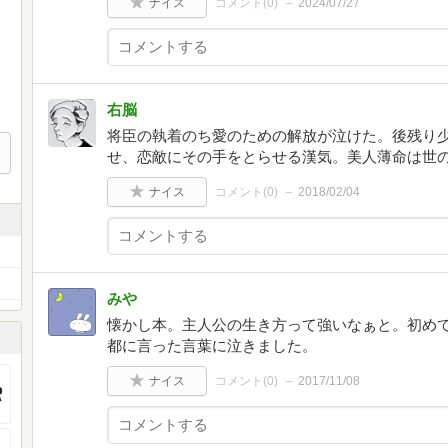
ナイス
コメント(
0
)
2024/07/27
右脳
将臣の執着のち愛のための解放が泣けた。後残り
せ、恋敵にその手をとらせる漢気。美人薄命は世
ナイス
コメント(
0
)
2018/02/04
みや
懐かし本。主人公の生き方って強いなぁと。初め
都に言った言葉に泣きました。
ナイス
コメント(
0
)
2017/11/08