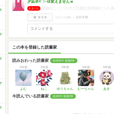
夕凪＠ﾊﾞﾆｰは変えませんｗ
登録はしていたけど詳細は未登録だった為
ネタバレ
ク
ナイス
コメント(
0
)
日付不明
ク
この本を登録した読書家
ク
読みおわった読書家
全69件中 新着8件
2年前
2年前
3年前
5年前
5年前
ク
よむ
ねこ
ゆうちゃん
むーちゃん
あき
今読んでいる読書家
全0件中 新着0件
ク