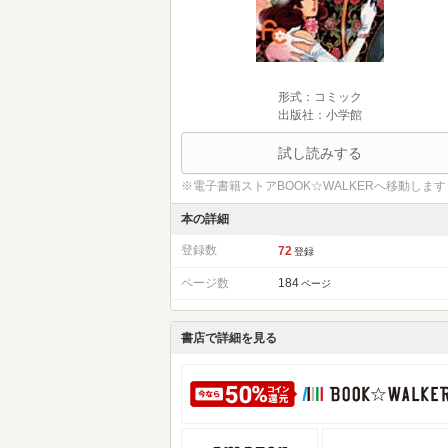
形式：コミック
出版社：小学館
試し読みする
※電子書籍ストアBOOK☆WALKERへ移動します
本の詳細
登録数
72
登録
ページ数
184
ページ
書店で詳細を見る