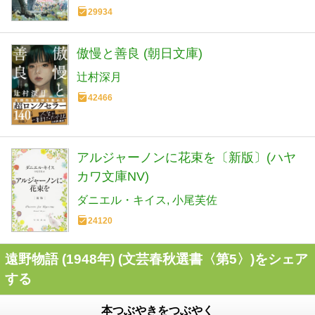
29934
傲慢と善良 (朝日文庫)
辻村深月
42466
アルジャーノンに花束を〔新版〕(ハヤ
カワ文庫NV)
ダニエル・キイス
小尾芙佐
24120
遠野物語 (1948年) (文芸春秋選書〈第5〉)をシェア
する
本つぶやきをつぶやく