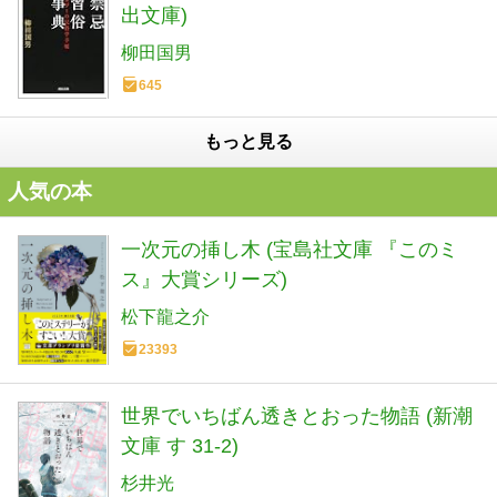
出文庫)
柳田国男
645
もっと見る
人気の本
一次元の挿し木 (宝島社文庫 『このミ
ス』大賞シリーズ)
松下龍之介
23393
世界でいちばん透きとおった物語 (新潮
文庫 す 31-2)
杉井光