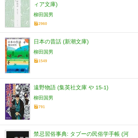
ィア文庫)
柳田国男
2960
日本の昔話 (新潮文庫)
柳田国男
1549
遠野物語 (集英社文庫 や 15-1)
柳田国男
791
禁忌習俗事典: タブーの民俗学手帳 (河