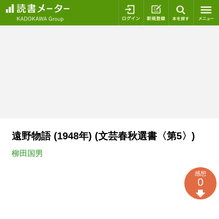
ログイン
新規登録
本を探
遠野物語 (1948年) (文芸春秋選書〈第5〉)
柳田国男
感想
0