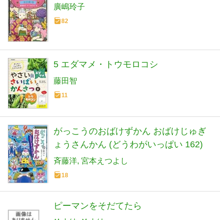
廣嶋玲子
82
5 エダマメ・トウモロコシ
藤田智
11
がっこうのおばけずかん おばけじゅぎ
ょうさんかん (どうわがいっぱい 162)
斉藤洋
宮本えつよし
18
ピーマンをそだてたら