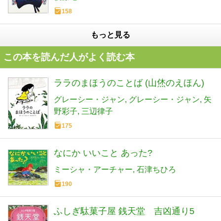
158
もっと見る
この本を読んだ人がよく読む本
ララのまほうのことば (山烋のえほん)
グレーシー・ジャン
グレーシー・ジャン
矢
野彩子
三辺律子
175
なにか いいこと あった?
ミーシャ・アーチャー
石津ちひろ
190
ふしぎ駄菓子屋 銭天堂 吉凶通り5