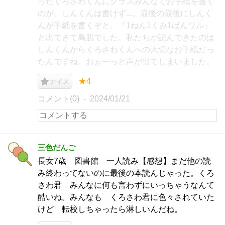
ったくろさわくんにクラスみんなでお手紙を書く
のが、しんくんは書けず...。最後の最後にしんく
んが手紙を書くぞと。『1ねん1くみ1ばんワル』
と出てきて鳥肌でした。私たちが読んできたのは
しんくんからくろさわくんへの大切なお手紙だっ
たんですね。おぉーっと声が出てしまいました。
★4
ナイス
コメント(0)
2024/01/21
三色だんご
長女7歳 図書館 一人読み【感想】まだ他の読
み終わってないのに最後の本読んじゃった。くろ
さわ君 みんなに何も言わずにいっちゃうなんて
酷いね。みんなも くろさわ君に色々されていた
けど 転校しちゃったら淋しいんだね。