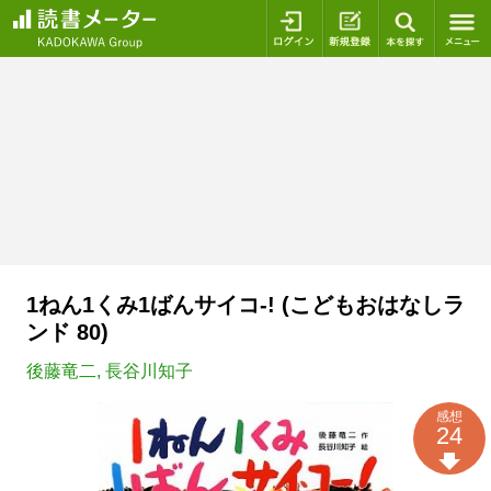
ログイン
新規登録
本を探
1ねん1くみ1ばんサイコ-! (こどもおはなしラ
ンド 80)
後藤竜二
,
長谷川知子
感想
24