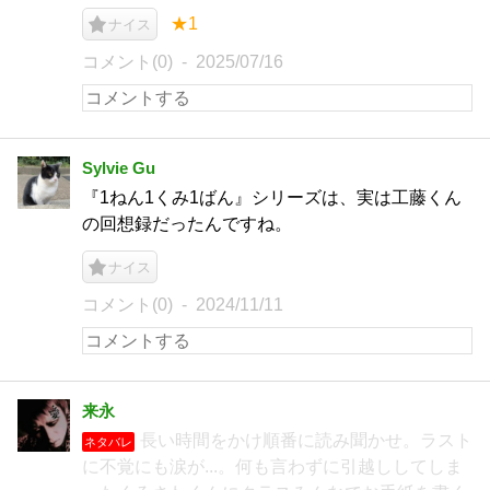
★1
ナイス
コメント(0)
2025/07/16
Sylvie Gu
『1ねん1くみ1ばん』シリーズは、実は工藤くん
の回想録だったんですね。
ナイス
コメント(0)
2024/11/11
来永
長い時間をかけ順番に読み聞かせ。ラスト
ネタバレ
に不覚にも涙が...。何も言わずに引越ししてしま