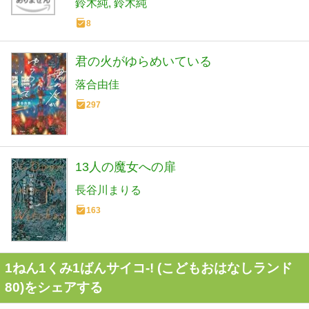
鈴木純
鈴木純
8
君の火がゆらめいている
落合由佳
297
13人の魔女への扉
長谷川まりる
163
1ねん1くみ1ばんサイコ-! (こどもおはなしランド
80)をシェアする