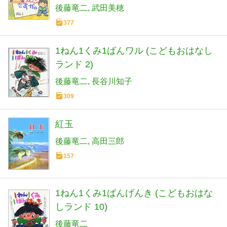
後藤竜二
武田美穂
377
1ねん1くみ1ばんワル (こどもおはなし
ランド 2)
後藤竜二
長谷川知子
309
紅玉
後藤竜二
高田三郎
157
1ねん1くみ1ばんげんき (こどもおはな
しランド 10)
後藤竜二