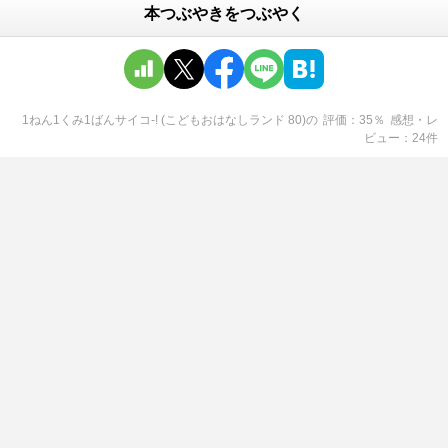
本つぶやきをつぶやく
1ねん1くみ1ばんサイコ-! (こどもおはなしランド 80)
の
評価
35
％
感想・レ
ビュー
24
件