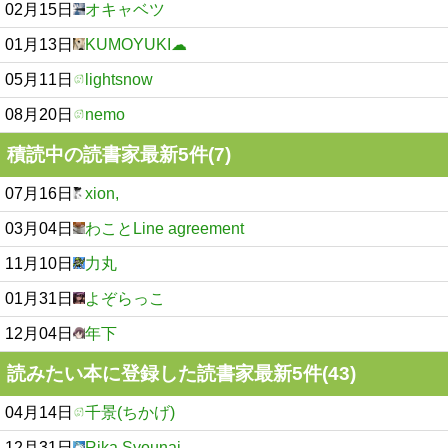
02月15日
オキャベツ
01月13日
KUMOYUKI☁
05月11日
lightsnow
08月20日
nemo
積読中の読書家最新5件(7)
07月16日
xion,
03月04日
わことLine agreement
11月10日
力丸
01月31日
よぞらっこ
12月04日
年下
読みたい本に登録した読書家最新5件(43)
04月14日
千景(ちかげ)
12月31日
Rika Syounai