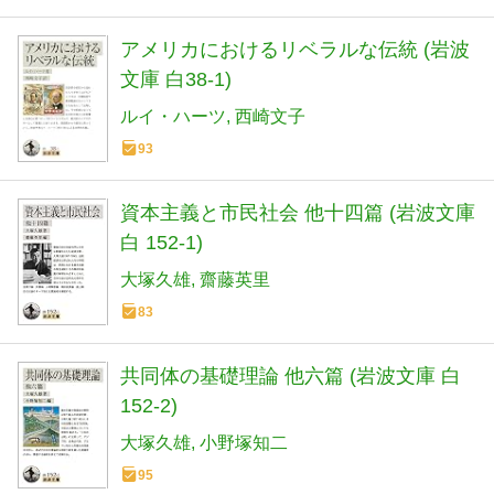
アメリカにおけるリベラルな伝統 (岩波
文庫 白38-1)
ルイ・ハーツ
西崎文子
93
資本主義と市民社会 他十四篇 (岩波文庫
白 152-1)
大塚久雄
齋藤英里
83
共同体の基礎理論 他六篇 (岩波文庫 白
152-2)
大塚久雄
小野塚知二
95