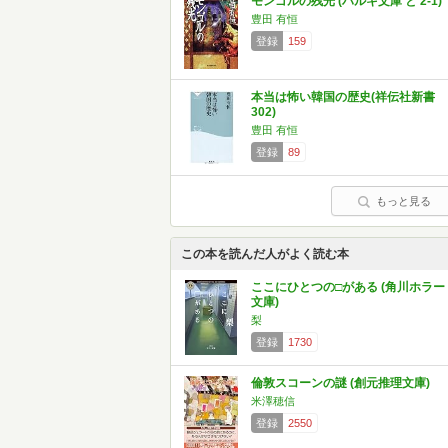
モンゴルの残光 (ハルキ文庫 と 2-1)
豊田 有恒
登録
159
本当は怖い韓国の歴史(祥伝社新書
302)
豊田 有恒
登録
89
もっと見る
この本を読んだ人がよく読む本
ここにひとつの□がある (角川ホラー
文庫)
梨
登録
1730
倫敦スコーンの謎 (創元推理文庫)
米澤穂信
登録
2550