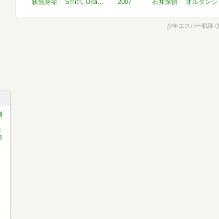
殺無身零
Smith, Ordinary. Person.
2007
石井探偵
オルタンシ
少年エスパー戦隊 (
創
新
筒