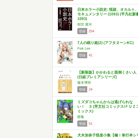
日本ホラー小説史: 怪談、オカルト
モキュメンタリー (1093) (平凡社新
1093)
朝宮 運河
登録
254
7人の眠り姫(2) (アフタヌーンKC)
Fiok Lee
登録
41
【新装版】かかわると面倒くさい人
(日経プレミアシリーズ)
榎本博明
登録
24
ミズダコちゃんからは逃げられな
い！ ３ (芳文社コミックス/ＦＵＺ
ミックス)
眼亀
登録
51
犬木加奈子怪楽小集【極！単行本シ