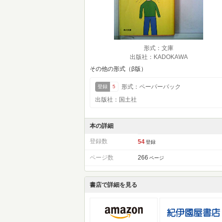
形式：文庫
出版社：KADOKAWA
その他の形式（β版）
形式：ペーパーバック
登録
5
出版社：国土社
本の詳細
登録数
54
登録
ページ数
266
ページ
書店で詳細を見る