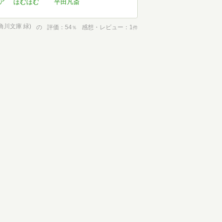
ア
ほむほむ
平田凡斎
角川文庫 緑)
の
評価
54
感想・レビュー
1
％
件