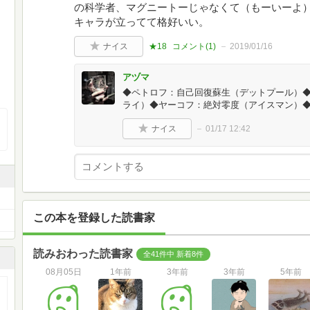
の科学者、マグニートーじゃなくて（もーいーよ
キャラが立ってて格好いい。
ナイス
★18
コメント(
1
)
2019/01/16
アヅマ
◆ペトロフ：自己回復蘇生（デットプール）
ライ）◆ヤーコフ：絶対零度（アイスマン）
ナイス
01/17 12:42
この本を登録した読書家
読みおわった読書家
全41件中 新着8件
08月05日
1年前
3年前
3年前
5年前