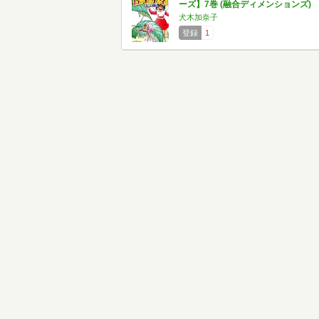
ーズ】7巻 (融合ディメンションズ)
犬木加奈子
登録
1