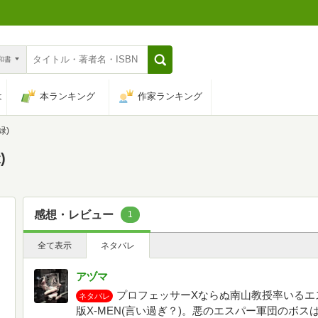
n和書
は
本ランキング
作家ランキング
緑)
)
感想・レビュー
1
全て表示
ネタバレ
アヅマ
プロフェッサーXならぬ南山教授率いるエ
ネタバレ
版X-MEN(言い過ぎ？)。悪のエスパー軍団のボ