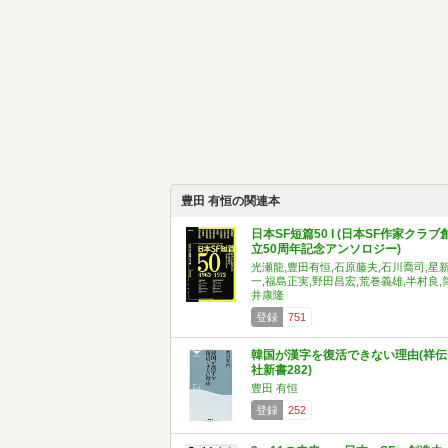
豊田 有恒の関連本
日本SF短篇50 I (日本SF作家クラブ
立50周年記念アンソロジー)
光瀬龍,豊田有恒,石原藤夫,石川喬司,星
一,福島正実,野田昌宏,荒巻義雄,半村良,
井康隆
登録
751
韓国が漢字を復活できない理由(祥伝
社新書282)
豊田 有恒
登録
252