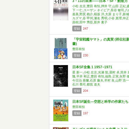
3・11の未来――日本・SF・創造力
小松 左京,豊田 有恒,押井 守,山田 正紀,
下 一仁,スーザン ネイピア,長谷 敏司,八
嘉美,野尻 抱介,桜坂 洋,大原 まり子,新城
カズマ,谷 甲州,瀬名 秀明,小谷 真理,仲正
昌樹,田中 秀臣,新井 素子
登録
247
「宇宙戦艦ヤマト」の真実 (祥伝社
書)
豊田有恒
登録
230
日本SF全集 1 1957~1971
星 新一,小松 左京,光瀬 龍,眉村 卓,筒井 
隆,平井 和正,豊田 有恒,福島 正実,矢野 徹
今日泊 亜蘭,石原 藤夫,半村 良,山野 浩一
石川 喬司,都筑 道夫
登録
204
日本SF誕生―空想と科学の作家たち
豊田有恒
登録
197