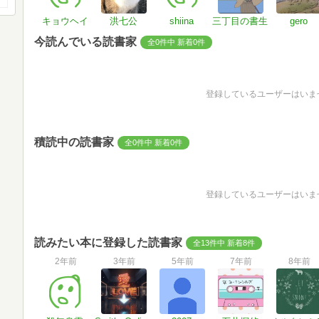
キョウヘイ
洪七公
shiina
三丁目の書生
gero
今読んでいる読書家
全0件中 新着0件
登録しているユーザーはいま
積読中の読書家
全0件中 新着0件
登録しているユーザーはいま
読みたい本に登録した読書家
全13件中 新着8件
2年前
3年前
5年前
7年前
8年前