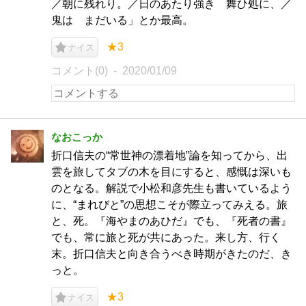
／朝に残れり。／日のあたり強き 舞ひ処に、／
鬼は まだいる」とか最高。
★3
ナイス
コメント(0)
2020/01/09
なおこっか
折口信夫の“常世神の漂着地”論を知ってから、出
雲を旅してタブの木を目にすると、感慨は深いも
のとなる。解説で小松和彦先生も書いているよう
に、“まれびと”の思想こそが際立ってみえる。旅
と、死。『海やまのあひだ』でも、『死者の書』
でも、常に旅と死が共にあった。来し方、行く
末。折口信夫と向き合うべき時期がきたのだ、き
っと。
★3
ナイス