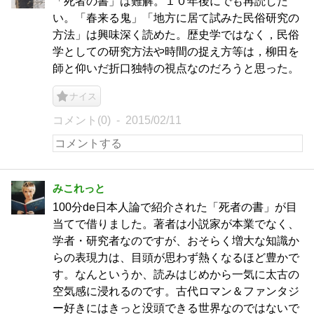
「死者の書」は難解。１０年後にでも再読した
い。「春来る鬼」「地方に居て試みた民俗研究の
方法」は興味深く読めた。歴史学ではなく，民俗
学としての研究方法や時間の捉え方等は，柳田を
師と仰いだ折口独特の視点なのだろうと思った。
ナイス
コメント(0)
2015/02/11
みこれっと
100分de日本人論で紹介された「死者の書」が目
当てで借りました。著者は小説家が本業でなく、
学者・研究者なのですが、おそらく増大な知識か
らの表現力は、目頭が思わず熱くなるほど豊かで
す。なんというか、読みはじめから一気に太古の
空気感に浸れるのです。古代ロマン＆ファンタジ
ー好きにはきっと没頭できる世界なのではないで