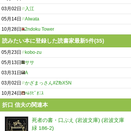
03月02日
入江
05月14日
AIwata
10月28日
2ndoku Tower
読みたい本に登録した読書家最新5件(35)
05月23日
kobo-zu
05月13日
ササ
03月31日
A
03月02日
かざまっさん#ZfbX5N
10月24日
ﾊﾑﾘﾋﾞｵﾆｽ
折口 信夫の関連本
死者の書・口ぶえ (岩波文庫) (岩波文庫
緑 186-2)