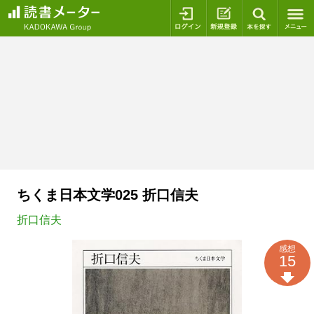
ログイン
新規登録
本を探
ちくま日本文学025 折口信夫
折口信夫
感想
15