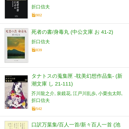
折口信夫
902
死者の書/身毒丸 (中公文庫 お 41-2)
折口信夫
839
タナトスの蒐集匣 -耽美幻想作品集- (新
潮文庫 し 21-111)
芥川龍之介
泉鏡花
江戸川乱歩
小栗虫太郎
折口信夫
542
口訳万葉集/百人一首/新々百人一首 (池