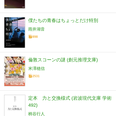
僕たちの青春はちょっとだけ特別
雨井湖音
898
倫敦スコーンの謎 (創元推理文庫)
米澤穂信
2531
定本 力と交換様式 (岩波現代文庫 学術
492)
柄谷行人