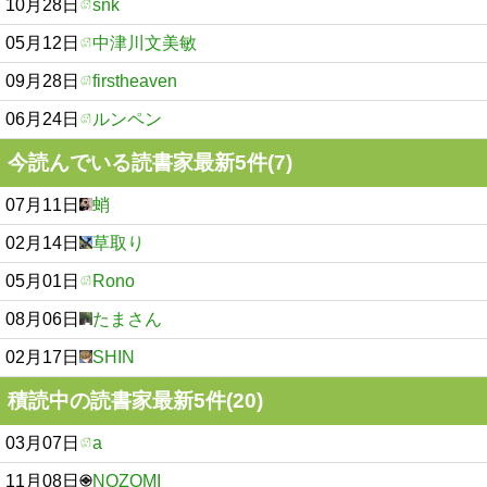
10月28日
snk
05月12日
中津川文美敏
09月28日
firstheaven
06月24日
ルンペン
今読んでいる読書家最新5件(7)
07月11日
蛸
02月14日
草取り
05月01日
Rono
08月06日
たまさん
02月17日
SHIN
積読中の読書家最新5件(20)
03月07日
a
11月08日
NOZOMI