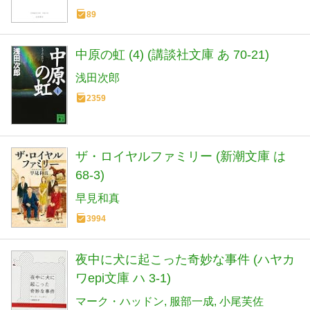
89
中原の虹 (4) (講談社文庫 あ 70-21)
浅田次郎
2359
ザ・ロイヤルファミリー (新潮文庫 は
68-3)
早見和真
3994
夜中に犬に起こった奇妙な事件 (ハヤカ
ワepi文庫 ハ 3-1)
マーク・ハッドン
服部一成
小尾芙佐