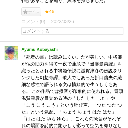
作があることを知り、興味を持ちました。
★46
ナイス
コメント(0)
2022/03/26
Ayumu Kobayashi
『死者の書』は読みにくい。だが美しい。中将姫
が仏の助力を得て一夜で蓮糸で『当麻曼荼羅』を
織ったとされる中将姫伝説に滋賀津彦の伝説をリ
ンクした幻想奇譚。歌人でもあった折口信夫の繊
細な感性で語られる文は情緒的で生々しくもあ
る。 この作品では擬音が印象的に使われる。冒頭
滋賀津彦が目覚める時の「した した した」や、
「こう こう こう」という呼び声、「つた つた つ
た」という気配、「ちょう ちょう はた はた」
「はた はた ゆら ゆら」。これらの擬音がそれぞ
れの場面を詩的に艶かしく彩って空気を織りなし