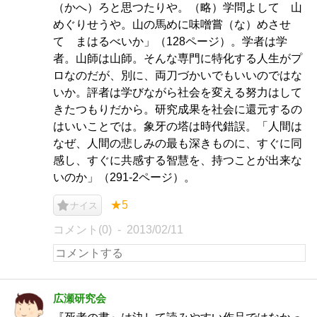
（かへ）ろと思つたりや。（略）学問よして 山
めぐりせうや。山の馬めに味噌嘗（な）めさせ
て まはるべいか」（128ページ）。学者は学
者。山師は山師。そんな専門に特化する人生がプ
ロなのだが、別に、両刀づかいでもいいのではな
いか。評者は学びながら社会を変える努力はして
きたつもりだから。研究成果を社会に還元するの
はいいことでは。象牙の塔は時代錯誤。「人間は
なぜ、人間の悲しみの最も深きものに、すぐに同
感し、すぐに共感する智慧を、持つことが出来な
いのか」（291-2ページ）。
★5
ナイス
コメント(0)
2013/02/11
広瀬研究会