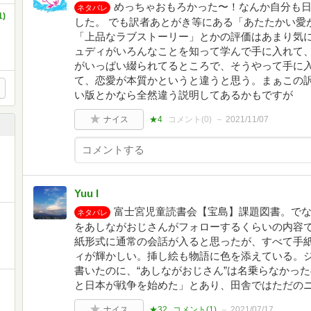
めっちゃおもろかった〜！なんか自分も
ネタバレ
)
した。 でも訳者あとがき等にある「あたたかい愛
「上品なラブストーリー」とかの評価はあまり気
ュディがいろんなことを知って学んで手に入れて
がいっぱい綴られてるところで、そうやって手に
て、恋愛が本質かというと違うと思う。まぁこの
い版とかなら全然違う説明してあるかもですが
ナイス
★4
コメント(
0
)
2021/11/07
Yuu I
富士宮児童読書会【宝島】課題図書。で
ネタバレ
をあしながおじさんがフォローするくらいの内容
紙形式に通常の会話が入ると思ったが、すべて手
ィが輝かしい。挿し絵も物語に色を添えている。
書いたのに、“あしながおじさん”は名乗らなかっ
と日本が戦争を始めた」とあり、田舎ではただの
ナイス
★32
コメント(
1
)
2021/07/17