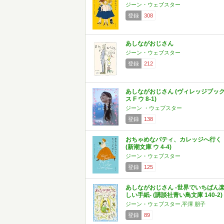
ジーン・ウェブスター
登録
308
あしながおじさん
ジーン・ウェブスター
登録
212
あしながおじさん (ヴィレッジブッ
ス F ウ 8-1)
ジーン ・ウェブスター
登録
138
おちゃめなパティ、カレッジへ行く
(新潮文庫 ウ 4-4)
ジーン・ウェブスター
登録
125
あしながおじさん -世界でいちばん
しい手紙- (講談社青い鳥文庫 140-2)
ジーン・ウェブスター,平澤 朋子
登録
89