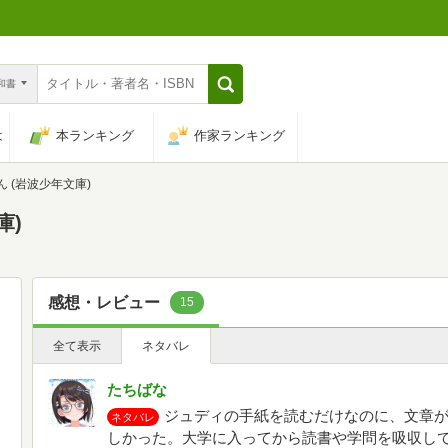
n和書
は
本ランキング
作家ランキング
 (岩波少年文庫)
庫)
感想・レビュー
15
全て表示
ネタバレ
たちばな
ジュディの手紙を読むだけなのに、文章
ネタバレ
しかった。大学に入ってから読書や学問を吸収し