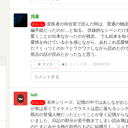
浅葱
昔医者の待合室で読んだ時は、普通の物
ネタバレ
編手紙だったのか…と知る。 伏線的なシーンだけ
驚くことが出来なかったのが残念。 でも結末を知
愛情を向けているかを感じながら、あれこれ恋愛
だ？くっつくのか？とワクワクしながら読めたの
視点の話が読みたかったなと思う。
ナイス
★1
コメント(
0
)
2024/07/11
laili
名作シリーズ。記憶の中ではあしながお
ネタバレ
が実は若くてイケメンでラストは恋に落ちるシン
既出の登場人物だったということが全く記憶から
いました。日記の部分が若干飽きてしまい読み飛
のたまにみせる独占欲的なものに結構引く。ジュ