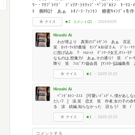
ﾘｰ・ﾏｸﾌﾞﾗｲﾄﾞ ｼﾞｪﾘｱ･ﾗﾄﾘｯｼﾞ･ﾍﾟﾝﾄﾞﾙﾄﾝ ﾓｰﾘ
ﾄ 腕時計 あぁ ﾚｵﾉｰﾗ･ﾌｪﾝﾄﾝ 糖蜜ｷｬﾝﾃﾞｨを
ナイス
★2
コメント(
2
)
2024/10/25
Hiroshi Ai
わが塔より 真実のﾌﾟﾚｾﾞﾝﾄ あぁ 百足 笑 
笑 ﾛｯｸ･ｳｨﾛｳ農場 ｾﾝﾌﾟﾙおばさん ｼﾞﾐｰ･ﾏｸ
に投げ込み ? ﾊﾑﾚｯﾄ ﾃﾞﾝﾏｰｸ女王,ｵﾌｨｰﾘ
なものは,想像力! あぁ,その通り! 笑 ｼﾞｬ
降り 笑 ﾌｪﾋﾞｱﾝ協会員 [ﾏﾝｽﾘｰ]誌編集長
ナイス
★1
10/25 15:23
Hiroshi Ai
ﾍﾟﾝﾄﾞﾙﾄﾝ･ｽﾐｽ [可愛いｼﾞｭﾃﾞｨ､僕
だい? ] 涙,笑 恋文 笑 作者,女の子の赤
る 涙 続編,知らなかった 読もう! 笑 /
ナイス
★1
10/25 15:23