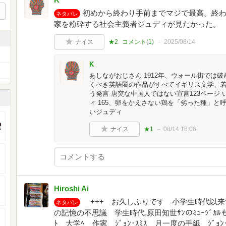
初めから終わり手前までマジで最高。終
ネタバレ
家を粉砕する社会主義者ジュディが見たかった。
ナイス
★2
コメント(
1
)
2025/08/14
K
あしながおじさん 1912年、ウォール街では破
くべき英語圏の作品がすべてイギリス文学、
う発言 唐突な中国人ではない宣言123ページ
ィ 165、卵をかえさない鶏を「劣った種」と呼
いジュディ
ナイス
★1
08/14 18:06
Hiroshi Ai
+++ お久しぶりです 小学生時代以来ﾔｶ
ネタバレ
の記憶の不思議 学生時代,原田知世ｻﾝのﾐｭｰｼﾞｶﾙも,観
ﾄ 大学ﾍ 作家 ｼﾞｮﾝ･ｽﾐｽ 月一度の手紙 ｼﾞｮﾝ