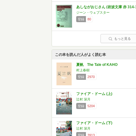
あしながおじさん (岩波文庫 赤 314-1
ジーン・ウェブスター
登録
80
もっと見る
この本を読んだ人がよく読む本
夏帆 The Tale of KAHO
村上春樹
登録
2970
ファイア・ドーム (上)
辻村 深月
登録
5204
ファイア・ドーム (下)
辻村 深月
登録
3913