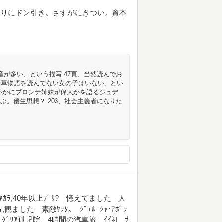
わりにドン引き。さすがにきつい。資本
産が多い、という描写 47頁、当然読んでお
若草物語を読んでない女の子はいない、とい
 いかにブロンテ姉妹が偉大かを語るジュデ
ぶ。優生思想？ 203、社会主義者になりた
ﾗ,40年以上ﾌﾞﾘ? 憶えてました 人
ました 素敵ﾔｯﾀ｡ ｼﾞｪﾙｰｼｬ･ｱﾎﾞｯ
･ｸﾞﾘｱ孤児院 4時間の汽車旅 ｲｲﾈ! ｻ