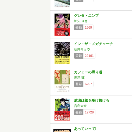
グレタ・ニンプ
綿矢 りさ
登録
1869
イン・ザ・メガチャーチ
朝井リョウ
登録
22161
カフェーの帰り道
嶋津 輝
登録
6257
成瀬は都を駆け抜ける
宮島未奈
登録
12728
あっていって!