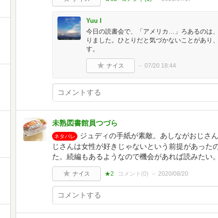
Yuu I
今日の読書会で、「アメリカ…」ろあるのは、
りました。ひとりだと気づかないことがあり
す。
ナイス
07/20 18:44
未熟図書館員つづら
ジュディの手紙が素敵。あしながおじさ
ネタバレ
じさんは女性が好きじゃないという前提があった
た。続編もあるようなので機会があれば読みたい
ナイス
★2
コメント(
0
)
2020/08/20