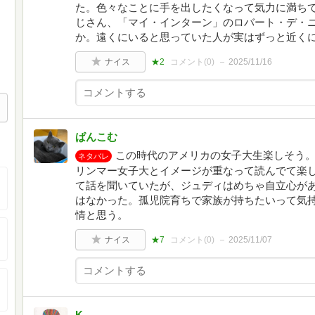
た。色々なことに手を出したくなって気力に満ち
じさん、「マイ・インターン」のロバート・デ・
か。遠くにいると思っていた人が実はずっと近く
ナイス
★2
コメント(
0
)
2025/11/16
ぱんこむ
この時代のアメリカの女子大生楽しそう
ネタバレ
リンマー女子大とイメージが重なって読んでて楽
て話を聞いていたが、ジュディはめちゃ自立心が
はなかった。孤児院育ちで家族が持ちたいって気
情と思う。
ナイス
★7
コメント(
0
)
2025/11/07
K