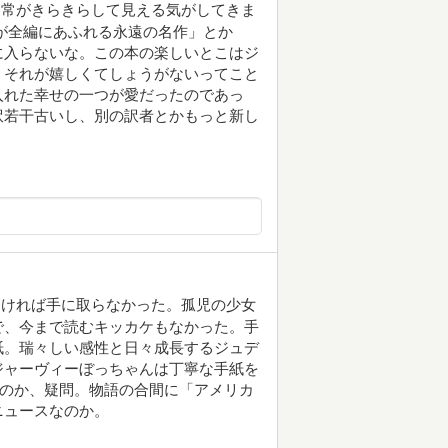
日常がきらきらして見える気がしてきま
が全編にあふれる永遠の名作」とか
に入らないな。この本の楽しいとこはジ
、それが嬉しくてしょうがないってこと
入れた幸せの一つが愛だったのであっ
訳若干古いし、別の訳者とかもっと新し
なければ手に取らなかった。孤児の少女
で、今まで読むキッカケもなかった。手
紙。瑞々しい感性と日々成長するジュデ
ジャーヴィーぼっちゃんは丁寧な手紙を
たのか、疑問。物語の合間に「アメリカ
ニュースなのか。