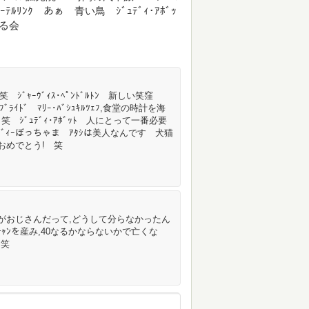
ｽ･ﾒｰﾃﾙﾘﾝｸ あぁ 青い鳥 ｼﾞｭﾃﾞｨ･ｱﾎﾞｯ
作る会
ｼﾞｬｰｳﾞｨｽ･ﾍﾟﾝﾄﾞﾙﾄﾝ 新しい笑窪
ﾌﾞﾗｲﾄﾞ ﾏﾘｰ･ﾊﾞｼｭｷﾙﾂｪﾌ,食堂の時計を海
ｱ 笑 ｼﾞｭﾃﾞｨ･ｱﾎﾞｯﾄ 人にとって一番必要
ｰｳﾞｨｰぼっちゃま ｱﾀｼは美人なんです 犬猫
 おめでとう! 笑
があしながおじさんだって,どうして分らなかったん
ﾁｬﾝを産み,40なるかならないかで亡くな
 笑