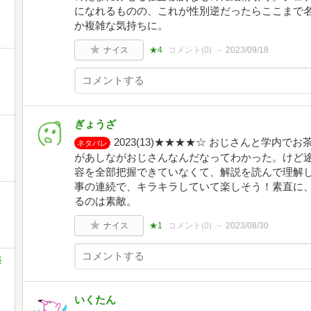
になれるものの、これが性別逆だったらここまで
か複雑な気持ちに。
ナイス
★4
コメント(
0
)
2023/09/18
ぎょうざ
ク
2023(13)★★★★☆ おじさんと学内
ネタバレ
があしながおじさんなんだなってわかった。けど
容を全部把握できていなくて、解説を読んで理解
事の連続で、キラキラしていて楽しそう！素直に
るのは素敵。
ナイス
★1
コメント(
0
)
2023/08/30
楽
いくたん