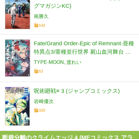
グマガジンKC)
南勝久
142
Fate/Grand Order-Epic of Remnant-亜種
特異点3/亜種並行世界 屍山血河舞台 下
総国 英霊剣豪七番勝負(6) (少年マガジ
TYPE-MOON
渡れい
ンKC)
53
呪術廻戦≡ 3 (ジャンプコミックス)
岩崎優次
325
断裁分離のクライムエッジ 4 (MFコミックス アラ