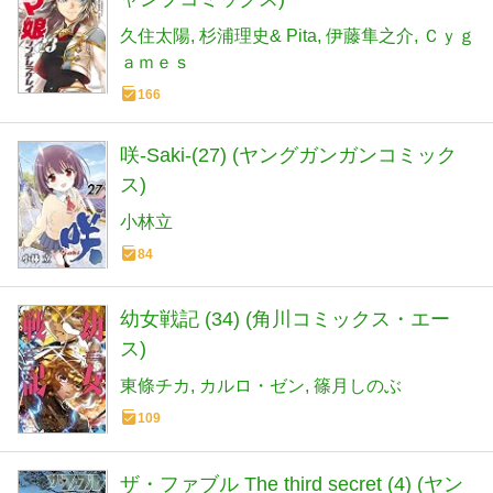
久住太陽
杉浦理史& Pita
伊藤隼之介
Ｃｙｇ
ａｍｅｓ
166
咲-Saki-(27) (ヤングガンガンコミック
ス)
小林立
84
幼女戦記 (34) (角川コミックス・エー
ス)
東條チカ
カルロ・ゼン
篠月しのぶ
109
ザ・ファブル The third secret (4) (ヤン