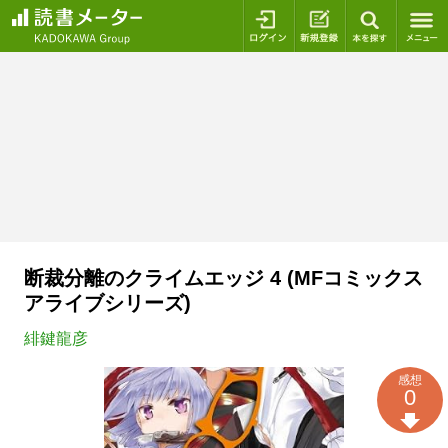
ログイン
新規登録
本を探
断裁分離のクライムエッジ 4 (MFコミックス
アライブシリーズ)
緋鍵龍彦
感想
0