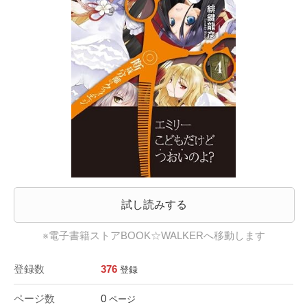
試し読みする
※電子書籍ストアBOOK☆WALKERへ移動します
登録数
376
登録
ページ数
0
ページ