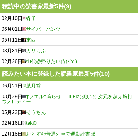
積読中の読書家最新5件(9)
02月10日
蝶子
06月01日
サイバーパンツ
05月11日
東西
03月31日
カリもふ
02月26日
御代@帰りたい侍(ﾒ'ω')
読みたい本に登録した読書家最新5件(10)
06月21日
葉月裕
03月29日
†ソエル†鳴らせ Hi-Fiな想いと 次元を超え胸打
つメロディー
05月22日
そうちん
02月16日
taki0
12月18日
おとす@普通列車で通勤読書派