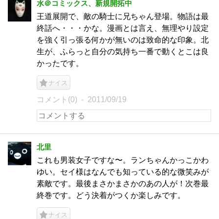
水＠コミックス、新規開拓中
王道展開で、敵の騎士に兄ちゃん登場。物語は最
終話へ・・・かな。漫画とは言え、無理やり設定
を強く引っ張る何かが無いのは致命的な印象。北
生が、ふらっと自分の気持ち一番で動くとこは良
かったです。
ナイス
コメント(0)
2011/09/19
北里
これも男装女子ですな〜。ランちゃんかっこかわ
ゆい。セイ様はなんでも知っている的な微笑みが
素敵です。最後まさかまさかのあの人が！次巻最
終巻です。どう決着がつくか楽しみです。
ナイス