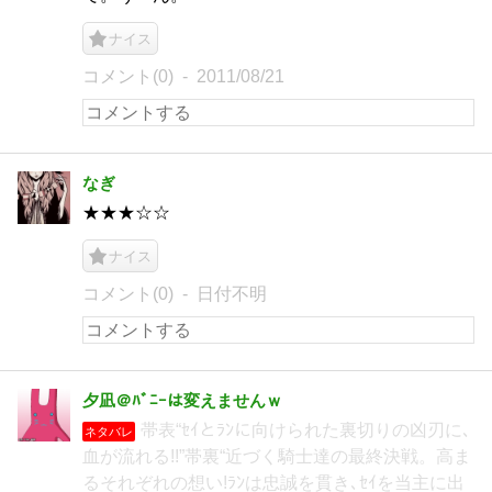
ナイス
コメント(0)
2011/08/21
なぎ
★★★☆☆
ナイス
コメント(0)
日付不明
夕凪＠ﾊﾞﾆｰは変えませんｗ
帯表“ｾｲとﾗﾝに向けられた裏切りの凶刃に､
ネタバレ
血が流れる!!”帯裏“近づく騎士達の最終決戦。高ま
るそれぞれの想い!ﾗﾝは忠誠を貫き､ｾｲを当主に出