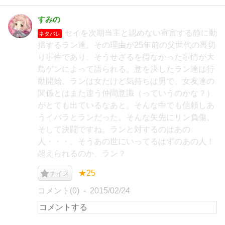
すみの
セイを次期当主と認めない宣言する静に動
ネタバレ
揺するラン達。その理由が25年前の父世代の裏切
り事件であり、そうせざるを得なかった事情が大
鳥ゲンによって語られる。意を決したラン達は行
動開始。ランは女だけど気持ちは男で、女友達の
関係とはまた違う仲間意識（っていうのかな？）
がとても出ているなあと。そんな中でも信頼しあ
うイバラとランだった。そんな矢先にリン負傷。
そして決闘ですね。ランと対するのはあの
人・・・、そうあの世にいってるはずのあの人！
超えられるのか、ラン？
★25
ナイス
コメント(0)
2015/02/24