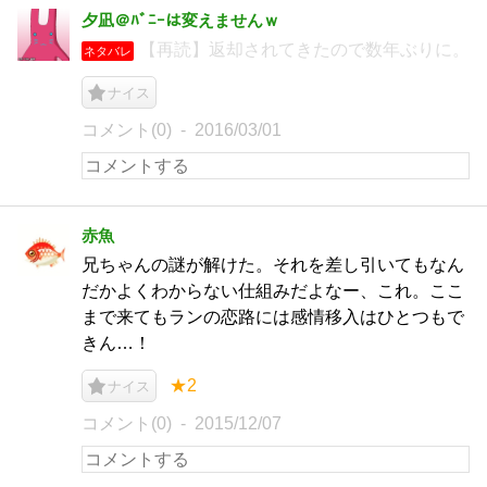
夕凪＠ﾊﾞﾆｰは変えませんｗ
【再読】返却されてきたので数年ぶりに。
ネタバレ
ナイス
コメント(0)
2016/03/01
赤魚
兄ちゃんの謎が解けた。それを差し引いてもなん
だかよくわからない仕組みだよなー、これ。ここ
まで来てもランの恋路には感情移入はひとつもで
きん…！
★2
ナイス
コメント(0)
2015/12/07