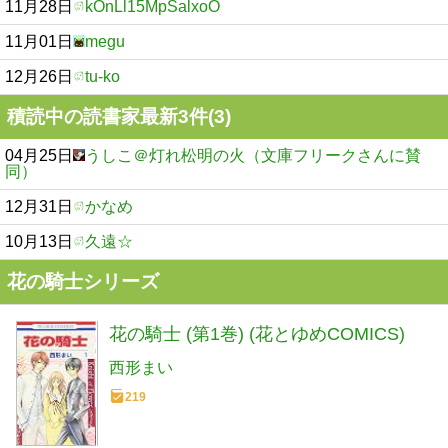
11月28日
kOnLl15MpSalxoO
11月01日
megu
12月26日
tu-ko
積読中の読書家最新3件(3)
04月25日
うしこ＠灯れ松明の火（文庫フリークさんに賛
同）
12月31日
かなめ
10月13日
久遠☆
花の騎士シリーズ
花の騎士 (第1巻) (花とゆめCOMICS)
西形まい
219