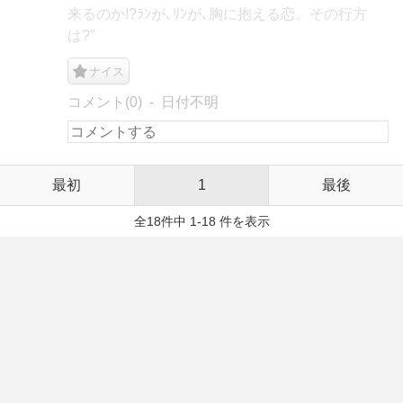
来るのか!?ﾗﾝが､ﾘﾝが､胸に抱える恋。その行方
は?”
ナイス
コメント(0)
日付不明
最初
1
最後
全18件中 1-18 件を表示