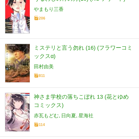
やまもり三香
206
ミステリと言う勿れ (16) (フラワーコミ
ックスα)
田村由美
811
神さま学校の落ちこぼれ 13 (花とゆめ
コミックス)
赤瓦もどむ
日向夏
星海社
114