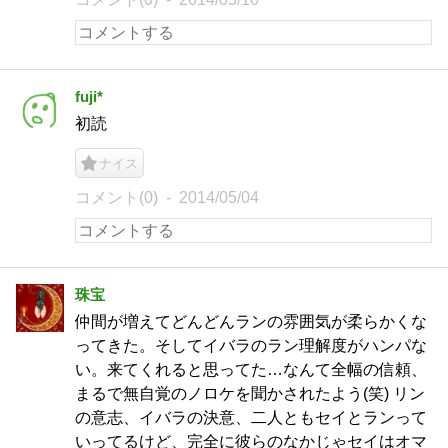
fuji*
初読
ナイス
コメント(0)
2014/05/04
珠宝
仲間が増えてどんどんランの雰囲気が柔らかくな
ってきた。そしてイバラのラン理解度がハンパな
い。来てくれると思ってた…なんて全幅の信頼、
まるで無自覚のノロケを聞かされたよう(笑) リン
の意志、イバラの決意、二人ともセイとランって
いってるけど、完全に彼らのなかじゃセイはオマ