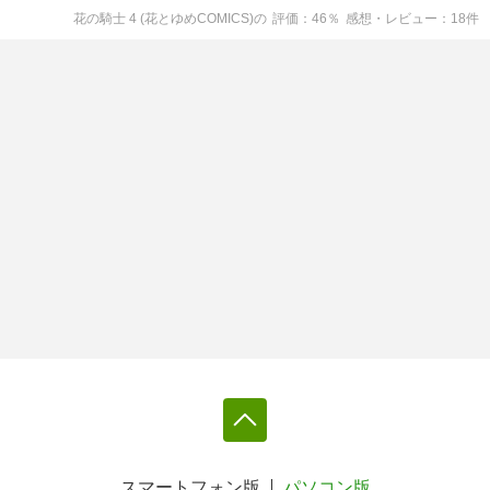
花の騎士 4 (花とゆめCOMICS)
の
評価
46
％
感想・レビュー
18
件
スマートフォン版
パソコン版