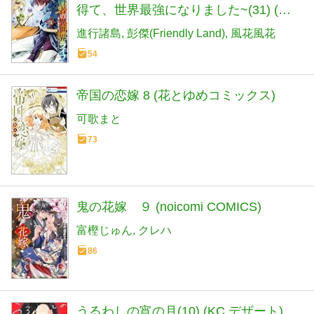
得て、世界最強になりました~(31) (ガ
ンガンコミックスUP!)
進行諸島
彭傑(Friendly Land)
風花風花
54
帝国の恋嫁 8 (花とゆめコミックス)
可歌まと
73
鬼の花嫁 ９ (noicomi COMICS)
富樫じゅん
クレハ
86
うるわしの宵の月(10) (KC デザート)