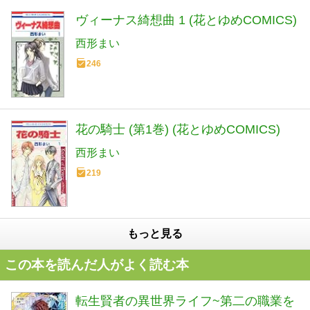
ヴィーナス綺想曲 1 (花とゆめCOMICS)
西形まい
246
花の騎士 (第1巻) (花とゆめCOMICS)
西形まい
219
もっと見る
この本を読んだ人がよく読む本
転生賢者の異世界ライフ~第二の職業を