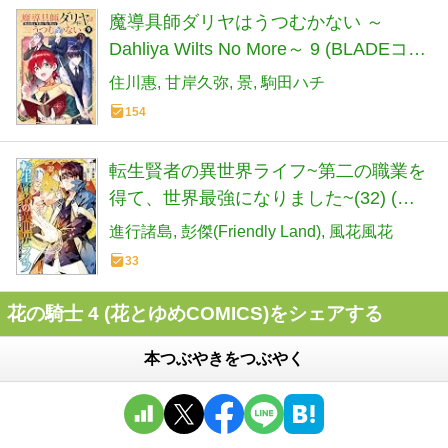
魔導具師ダリヤはうつむかない ～
Dahliya Wilts No More～ 9 (BLADEコミ
ックス)
住川惠
甘岸久弥
景
駒田ハチ
154
転生賢者の異世界ライフ~第二の職業を
得て、世界最強になりました~(32) (ガ
ンガンコミックスUP!)
進行諸島
彭傑(Friendly Land)
風花風花
33
花の騎士 4 (花とゆめCOMICS)をシェアする
本つぶやきをつぶやく