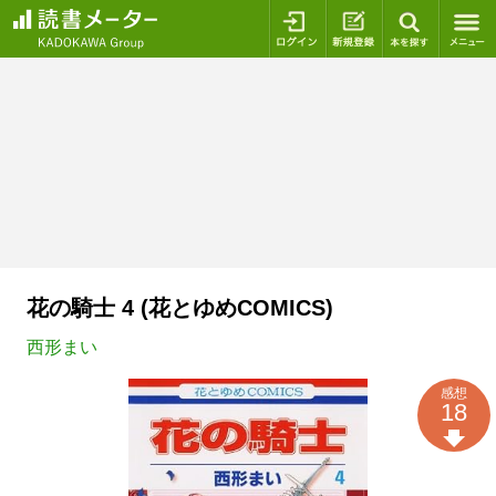
ログイン
新規登録
本を探
花の騎士 4 (花とゆめCOMICS)
西形まい
感想
18