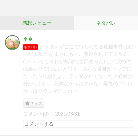
感想レビュー
ネタバレ
るる
とりあえずここで行われてる殺傷事件は犯
ネタバレ
罪だよね？ あまりにもそこ無視されててモヤる。
(フルバでもそれが無理で全部売った) セイ父の件
は裏切りではないと思う。あんな暴君がトップに
なったら地獄だよ。 ラン兄が亡くなった？経緯が
分からない。 死体なかったのかな。最後のアレは
やっぱりラン兄だよねー。
ナイス
コメント(0)
2021/03/31