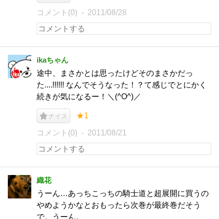
コメント(0)
2011/08/28
ikaちゃん
途中、まさかとは思ったけどそのまさかだっ
た....!!!!!! なんでそうなった！？て感じでとにかく
続きが気になるー！＼(^O^)／
★1
ナイス
コメント(0)
2011/08/21
織花
うーん…あっちこっちの騎士道と超展開に買うの
やめようかなとおもったら次巻が最終巻だそう
で。うーん。