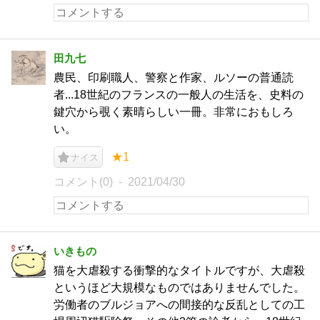
田九七
農民、印刷職人、警察と作家、ルソーの普通読
者...18世紀のフランスの一般人の生活を、史料の
鍵穴から覗く素晴らしい一冊。非常におもしろ
い。
★1
ナイス
コメント(0)
2021/04/30
いきもの
猫を大虐殺する衝撃的なタイトルですが、大虐殺
というほど大規模なものではありませんでした。
労働者のブルジョアへの間接的な反乱としての工