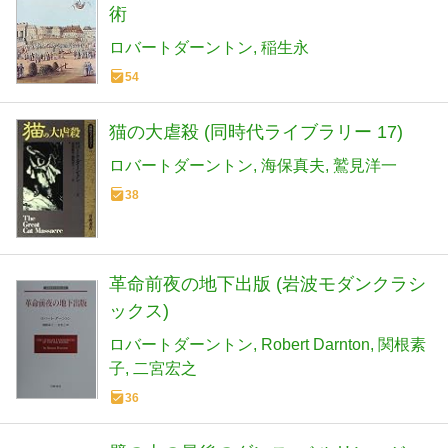
術
ロバートダーントン
稲生永
54
猫の大虐殺 (同時代ライブラリー 17)
ロバートダーントン
海保真夫
鷲見洋一
38
革命前夜の地下出版 (岩波モダンクラシ
ックス)
ロバートダーントン
Robert Darnton
関根素
子
二宮宏之
36