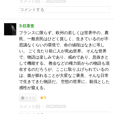
コメント(0)
2022/10/29
∃.狂茶党
フランスに限らず、欧州の若しくは世界中の、農
民、一般庶民はひどく貧しく、生きているのが不
思議なくらいの環境で、命の値段はなきに等し
い。 ごく当たり前に人が死ぬ世界。 そんな世界
で、物語は楽しみであり、戒めであり、息抜きと
して機能する。 教会などの権力筋からの物語も混
在するのだろうが、ここに取り上げられているの
は、腹が膨れることが大変なご褒美、そんな日常
で生きてきた物語だ。 空想の世界に、殺伐とした
感性が窺える。
★9
ナイス
コメント(0)
2022/03/29