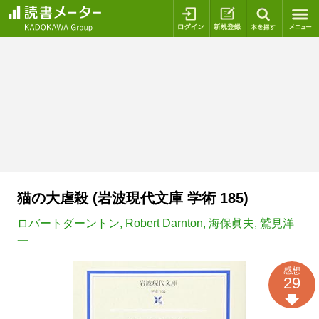
ログイン
新規登録
本を探
猫の大虐殺 (岩波現代文庫 学術 185)
ロバートダーントン
,
Robert Darnton
,
海保眞夫
,
鷲見洋
一
感想
29