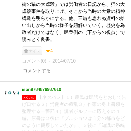
街の猫の大虐殺」では労働者の日記から、猫の大
虐殺事件を取り上げ、そこから当時の大衆の精神
構造を明らかにする。他、三編も思わぬ資料の拾
い出しから当時の様子を紐解いていく。歴史を為
政者だけではなく、民衆側の（下からの視点）で
読みとく良書。
★4
ナイス
コメント(0)
2014/07/10
isbn9784876987610
【ネタバレ】１）農民は民話をとおして告
ネタバレ
げ口する２）労働者の叛乱３）作家の身上書類を
整理する一警部４）読者がルソーに応えるの４
編。原書は２後に『ブルショワは自分の都市をど
のように観察していたか』、３後に『知識の系統