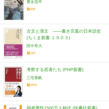
豊永浩平
488
古文と漢文 ――書き言葉の日本語史
(ちくま新書 １９０３)
田中草大
184
考察する若者たち (PHP新書)
三宅香帆
3000
弱者男性1500万人時代 (扶桑社新書)