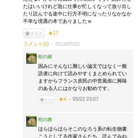
たはいいけれど急に仕事が忙しくなって放り出し
たり読んでる途中に行方不明になったりなかなか
不幸な境遇の本でありましたｗ
★17
ナイス
コメント(2)
2016/05/22
蛇の婿
因みにそんなに難しい論文ではなく一般
読者に向けて読みやすくまとめられてい
ますからフランス庶民の中世風俗に興味
のある人にはかなりお勧めです。
★4
05/22 23:07
ナイス
蛇の婿
ほらほらほらそこのなろう系の転生物書
こうとしてる作家さんたち、読んでみね