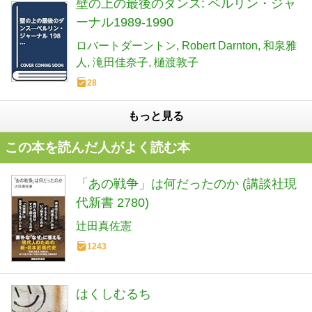
壁の上の最後のダンス: ベルリン・ジャ
ーナル1989-1990
ロバートダーントン
Robert Darnton
和泉雅
人
滝田佳奈子
樋渡敦子
28
もっと見る
この本を読んだ人がよく読む本
「あの戦争」は何だったのか (講談社現
代新書 2780)
辻田真佐憲
1243
はくしむるち