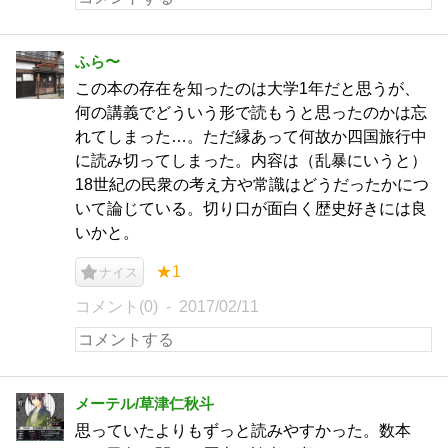
ふら〜
この本の存在を知ったのは大学1年だと思うが、
何の講義でどういう形で読もうと思ったのかは忘
れてしまった…。ただ縁あって何故か四国旅行中
に読み切ってしまった。内容は（乱暴にいうと）
18世紀の民衆の考え方や常識はどうだったかにつ
いて論じている。切り口が面白く歴史好きには良
いかと。
★1
ナイス
コメント(0)
2017/02/11
メーテル/草津仁秋斗
思っていたよりもずっと読みやすかった。数本