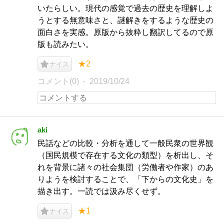
いたらしい。現代の感覚で過去の歴史を理解しよ
うとする無意味さと、謎解きをするような歴史の
面白さを実感。原版から抜粋し翻訳してるので原
版も読みたい。
★2
ナイス
コメント(0)
2019/10/24
aki
民話などの比較・分析を通して一般民衆の世界観
（国民規模で存在する文化の類型）を析出し、そ
れを背景に諸々の社会集団（労働者や作家）のあ
りようを検討することで、「下からの文化史」を
描き出す。一読では汲み尽くせず。
★1
ナイス