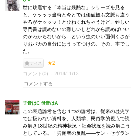
世に跋扈する「本当は残酷な」シリーズを見る
と、ケッッッ当時と今とでは価値観も文脈も違う
やろがケッッッ！とひねくれちゃうけど、難しい
専門書は読めないの難しいしどれから読めばいい
のかわからないから…という虫のいい面倒くさが
りおバカの自分にはうってつけの、その、本でし
た。
★2
ナイス
コメント(0)
2014/11/13
子音はC 母音はA
この表題論考を含む４つの論考は、従来の歴史学
では扱わない資料を、人類学、民俗学的視点で読
み解き18世紀の精神状況・社会状況を読み解こう
としている。「労働者の反乱――サン・セヴラン