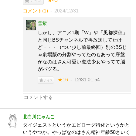
★43
ナイス
コメント(1)
2024/12/31
雪紫
しかし、アニメ1期「W」や「風都探偵」
と同じBSチャンネルで再放送してたけ
ど・・・（つい少し前最終回）別のBSじ
ゃ劇場版の分割やってたのもあって序盤
がなのはさん可愛い魔法少女やってて脳
がバグる。
★16
12/31 01:54
ナイス
北白川にゃんこ
ダイジェストというかエピローグ特化というかと
いうやつか。やっぱなのはさん精神年齢50さいく