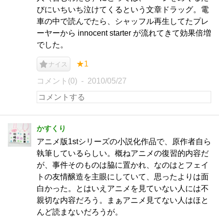
びにいちいち泣けてくるという文章ドラッグ。電
車の中で読んでたら、シャッフル再生してたプレ
ーヤーから innocent starter が流れてきて効果倍増
でした。
★1
ナイス
コメント(0)
2010/05/27
かすくり
アニメ版1stシリーズの小説化作品で、原作者自ら
執筆しているらしい。概ねアニメの復習的内容だ
が、事件そのものは脇に置かれ、なのはとフェイ
トの友情醸造を主眼にしていて、思ったよりは面
白かった。とはいえアニメを見ていない人には不
親切な内容だろう。まぁアニメ見てない人はほと
んど読まないだろうが。