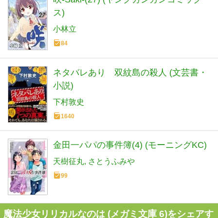
ス)
小林立
84
ネタバレあり 双紋島の殺人 (文芸書・
小説)
下村敦史
1640
金田一パパの事件簿(4) (モーニングKC)
天樹征丸
さとうふみや
99
魔法少女リリカルなのは (メガミ文庫 6)をシェアす