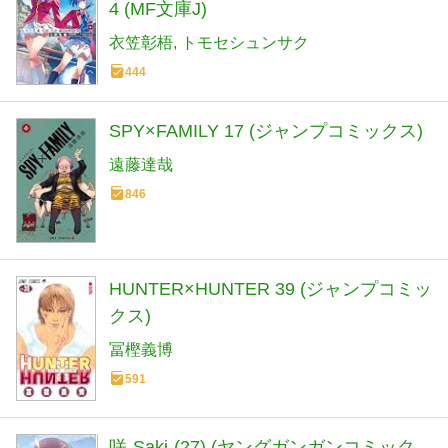
4 (MF文庫J)
衣笠彰梧
トモセシュンサク
444
SPY×FAMILY 17 (ジャンプコミックス)
遠藤達哉
846
HUNTER×HUNTER 39 (ジャンプコミッ
クス)
冨樫義博
591
咲-Saki-(27) (ヤングガンガンコミック