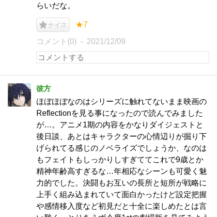
らいだな。
★7
ナイス
コメント(0)
2021/12/09
彼方
ほぼほぼなのはシリーズに触れてないまま映画の
Reflectionを見る事になったので読んでみました
が…。アニメ1期の内容をかなりダイジェストと
後日談、あとはキャラクターの心情辺りが掘り下
げられてる感じのノベライズでしょうか、なのは
もフェイトもしっかりしすぎててこれで9歳とか
精神年齢高すぎるな…年相応なシーンも可愛く魅
力的でした。決闘もお互いの長所と短所が戦略に
上手く組み込まれていて面白かったけど設定把握
や感情移入度など初見だと十全に楽しめたとは言