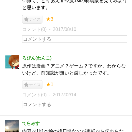
い難く、とりあえず今度1stの劇場版を見てみよう
と思います。
★3
ナイス
コメント(0)
2017/08/10
ろびん(わんこ)
原作は漫画？アニメ？ゲーム？ですか、わからな
いけど、前知識が無いと厳しかったです。
★1
ナイス
コメント(0)
2017/02/14
てらみす
内容が1期本編の後日談なのが表紙から伝わらな