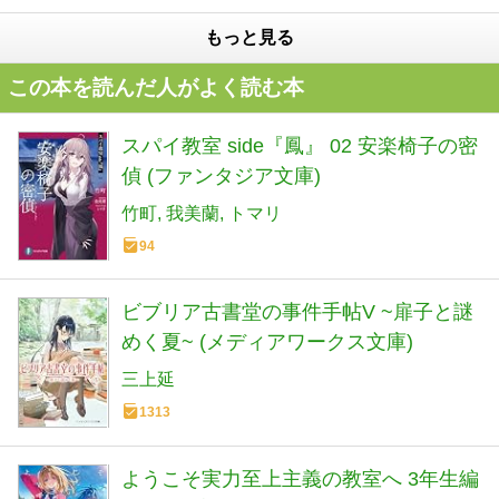
もっと見る
この本を読んだ人がよく読む本
スパイ教室 side『鳳』 02 安楽椅子の密
偵 (ファンタジア文庫)
竹町
我美蘭
トマリ
94
ビブリア古書堂の事件手帖V ~扉子と謎
めく夏~ (メディアワークス文庫)
三上延
1313
ようこそ実力至上主義の教室へ 3年生編