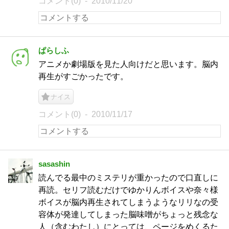
コメント(0)
2010/11/20
ぱらしふ
アニメか劇場版を見た人向けだと思います。脳内
再生がすごかったです。
ナイス
コメント(0)
2010/11/17
sasashin
読んでる最中のミステリが重かったので口直しに
再読。セリフ読むだけでゆかりんボイスや奈々様
ボイスが脳内再生されてしまうようなリリなの受
容体が発達してしまった脳味噌がちょっと残念な
人（含むわたし）にとっては、ページをめくるた