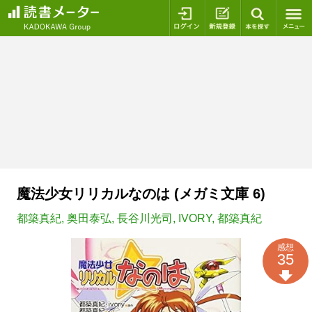
ログイン
新規登録
本を探
魔法少女リリカルなのは (メガミ文庫 6)
都築真紀
,
奥田泰弘
,
長谷川光司
,
IVORY
,
都築真紀
感想
35