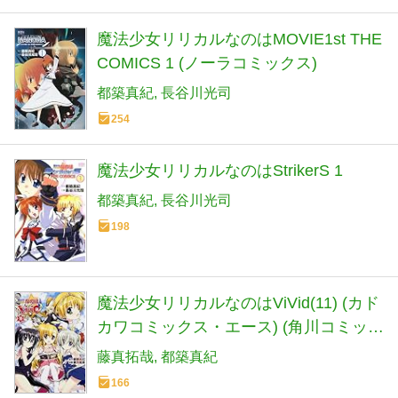
魔法少女リリカルなのはMOVIE1st THE
COMICS 1 (ノーラコミックス)
都築真紀
長谷川光司
254
魔法少女リリカルなのはStrikerS 1
都築真紀
長谷川光司
198
魔法少女リリカルなのはViVid(11) (カド
カワコミックス・エース) (角川コミック
ス・エース 169-19)
藤真拓哉
都築真紀
166