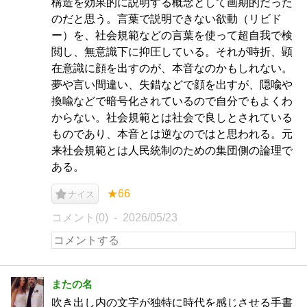
構造を効果的に説明する概念として画期的だった
のだと思う。言葉で説明できない欲動（リビド
ー）を、社会規範などの言葉を使って超自我で検
閲し、無意識下に抑圧している。それが時折、顕
在意識に顔を出すのが、本音なのかもしれない。
夢や言い間違い、失錯などで顔を出すが、隠喩や
換喩などで暗号化されているので自分でもよくわ
からない。社会規範とは社会で良しとされている
ものであり、本音とは逆なのではと思われる。元
来社会規範とは人民統制のための集団側の論理で
ある。
★66
ナイス
コメント(0)
2026/05/23
またの名
吹き出し内の文字が独特に時代を感じさせる手書