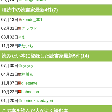
積読中の読書家最新4件(7)
07月13日
rkondo_001
02月03日
クラウド
08月02日
ま
11月28日
だいち
読みたい本に登録した読書家最新5件(14)
07月30日
sysysy
04月23日
桂川京
11月07日
dilettante
10月22日
baboocon
01月20日
morinokazedayori
この本を読んだ人がよく読む本