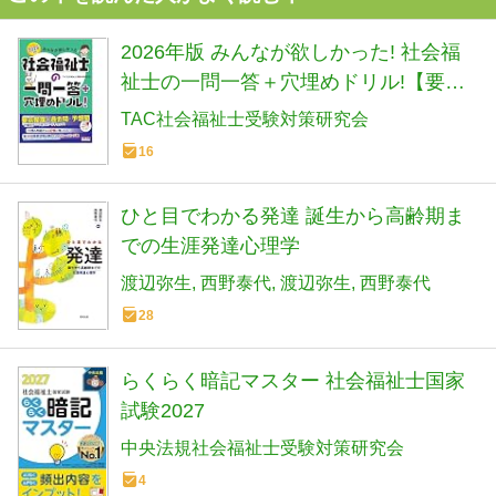
2026年版 みんなが欲しかった! 社会福
祉士の一問一答＋穴埋めドリル!【要点
整理＋過去問・予想問題／赤チェック
TAC社会福祉士受験対策研究会
シート付き】（みんなが欲しかったシ
16
リーズ）（TAC出版）
ひと目でわかる発達 誕生から高齢期ま
での生涯発達心理学
渡辺弥生
西野泰代
渡辺弥生
西野泰代
28
らくらく暗記マスター 社会福祉士国家
試験2027
中央法規社会福祉士受験対策研究会
4