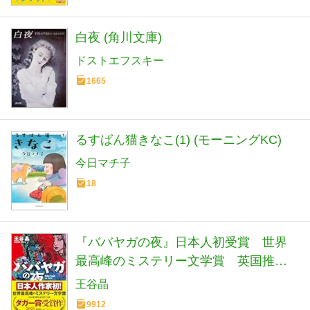
白夜 (角川文庫)
ドストエフスキー
1665
るすばん猫きなこ(1) (モーニングKC)
今日マチ子
18
『ババヤガの夜』日本人初受賞 世界
最高峰のミステリー文学賞 英国推理
作家協会賞(ダガー賞） (河出文庫 お 46-
王谷晶
1)
9912