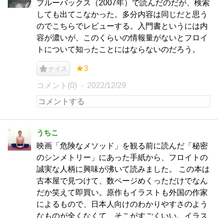
ブルーバックス（2007年）で読んだのだが、検索
しても出てこなかった。多分内容は同じだと思う
のでこちらでレビューする。入門書というには内
容が濃いが、このくらいの情報量がないとフロイ
トについて知ったことにはならないのだろう。
★3
ナイス
コメント(0)
2022/12/29
うちこ
映画「危険なメソッド」を観る前に読んだ「秘密
のシンメトリー」にあった手紙から、フロイトの
誠実な人柄に興味が沸いて読みました。 この本は
古本屋で見つけて、数ページめくっただけでなん
だか笑えて即買い。原作もイラストも外国の作家
によるもので、日本人向けのわかりやすさのよう
なものが全くなくて、そこがすごくいい。イラス