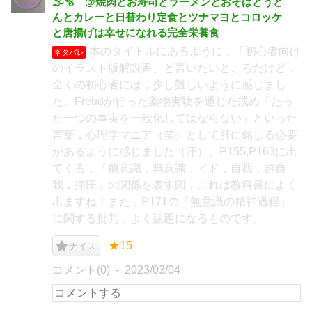
🌫🫧 @焼肉とお寿司とラーメンとおそばとうど
んとカレーと日替わり定食とツナマヨとコロッケ
と唐揚げは幸せになれる完全栄養食
本のタイトルにあるように，「初心者向け
ネタバレ
のイラスト版解説書」と言いたいところだけど，
全くの初心者には，少し難しいように感じまし
た。Freudが行った薬物実験を通じた戒め「たっ
た一つの事実を一般化してはならない」といった
言葉，心理学マニア（笑）として肝に銘じる必要
があるように感じました（汗）。P155,P163に出
てくる，「前意識，無意識，イド，自我，超自
我，抑圧」の関係を表す図，これは教科書によく
出ますね！また，P171の「無意識の精神過程」
に関する批判，よく話題になるものです。
★15
ナイス
コメント(0)
2023/03/04