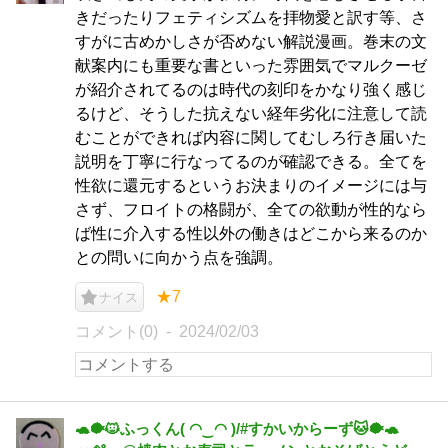
きだったりフェティシズムを拝物愛と訳す等、さ
すがに古めかしさが否めない解説漫画。巻末の文
献案内にも重要な書といった雰囲気でマルクーゼ
が紹介されてるのは時代の刻印をかなり強く感じ
るけど、そうした抗えない経年劣化に注意して読
むことができれば内容に関してむしろ行き届いた
説明を丁寧に行なってるのが確認できる。全てを
性欲に還元するというお決まりのイメージには与
さず、フロイトの格闘が、全ての欲動が性的なら
ば性に介入する性以外の働きはどこから来るのか
との問いに向かう点を強調。
★7
ナイス
コメント(0)
2024/02/03
🐢🐡🐱ふっくん( ◠‿◠ )/#すかいからーず🐱🐡🐢