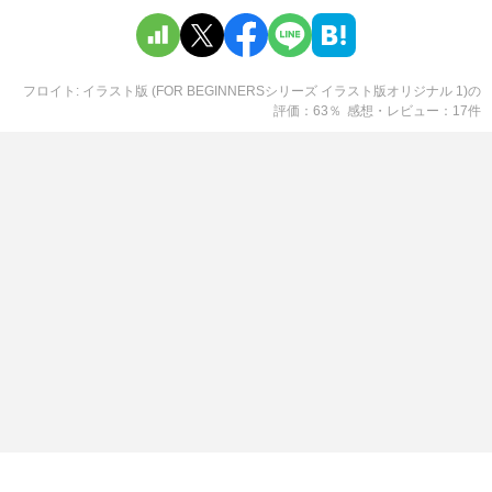
フロイト: イラスト版 (FOR BEGINNERSシリーズ イラスト版オリジナル 1)
の
評価
63
％
感想・レビュー
17
件