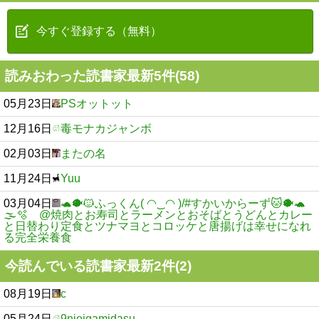
今すぐ登録する（無料）
読みおわった読書家最新5件(58)
05月23日
PSオットット
12月16日
毒モナカジャンボ
02月03日
またの名
11月24日
Yuu
03月04日
🐢🐡🐱ふっくん( ◠‿◠ )/#すかいからーず🐱🐡🐢
🌫🫧 @焼肉とお寿司とラーメンとおそばとうどんとカレー
と日替わり定食とツナマヨとコロッケと唐揚げは幸せになれ
る完全栄養食
今読んでいる読書家最新2件(2)
08月19日
c
05月24日
9nieigamidasu