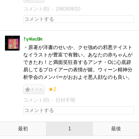
コメント(0)
1983/09/10
ᚹγअәc0̸א
・原著が洋書のせいか、クセ強めの邪悪テイスト
なイラストが豊富で有難い。あなたの赤ちゃんが
できたわ！と満面笑狂喜するアンナ・Oに心底辟
易してるブロイアーの表情が嬉。ウィーン精神分
析学会のメンバーがおおよそ悪人顔なのも良い。
★2
ナイス
コメント(0)
日付不明
最初
1
最後