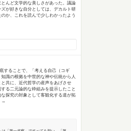
ほとんど文学的な美しさがあった。議論
ーズが好きな自分としては、デカルト研
たのか、これを読んで少しわかったよう
徹底することで、「考える自己（コギ
、知識の根拠を中世的な神や伝統から人
とと共に、近代哲学の産声をあげさせ
別する二元論的な枠組みを提示したこと
的な探究の対象として客観化する道が拓
。→
トは「第一省察」ですべてを疑い、「第