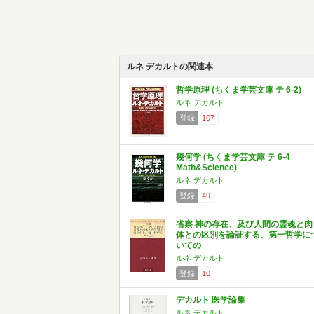
ルネ デカルトの関連本
哲学原理 (ちくま学芸文庫 テ 6-2)
ルネ デカルト
登録
107
幾何学 (ちくま学芸文庫 テ 6-4
Math&Science)
ルネ デカルト
登録
49
省察 神の存在、及び人間の霊魂と肉
体との区別を論証する、第一哲学に
いての
ルネ デカルト
登録
10
デカルト 医学論集
ルネ デカルト