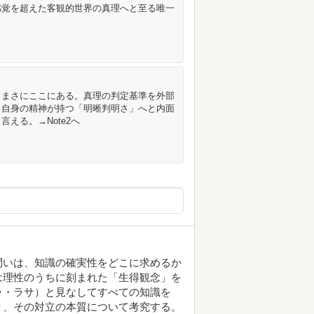
感覚を超えた客観的世界の真理へと至る唯一
、まさにここにある。真理の判定基準を外部
々自身の精神が持つ「明晰判明さ」へと内面
える。→Note2へ
問いは、知識の確実性をどこに求めるか
は理性のうちに刻まれた「生得観念」を
ラ・ラサ）と見なしてすべての知識を
り、その対立の本質について考究する。