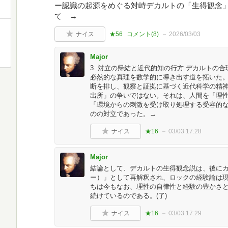
ー認識の起源をめぐる対峙デカルトの「生得観念
て →
ナイス
★56
コメント(
8
)
2026/03/03
Major
3. 対立の帰結と近代的知の行方 デカルトの
必然的な真理を数学的に導き出す道を拓いた
断を排し、観察と証拠に基づく近代科学の精
出所」の争いではない。それは、人間を「理
「環境からの刺激を受け取り処理する受容的
のの対立であった。→
ナイス
★16
03/03 17:28
Major
結論として、デカルトの生得観念説は、後に
ー）」として再解釈され、ロックの経験論は
ちは今もなお、理性の自律性と経験の豊かさ
続けているのである。(了)
ナイス
★16
03/03 17:29