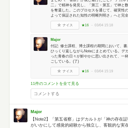
二」で精神を発見し、「第三・第五」で神と
を奪還した。このプロセスを通じて、確実性
よって保証された知性の明晰判明さ」へと完
ナイス
★16
03/04 15:18
Major
付記: 修士課程、博士課程の期間において、書
ひっくり返しながらNoteにまとめている。
った青春の日々が鮮やかに思い出されて、一
ごしている。(了)
ナイス
★16
03/04 15:19
11件のコメントを全て見る
Major
【Note2】「第五省察」はデカルトが「神の存在
がいかにして感覚的経験から独立し、客観的な実