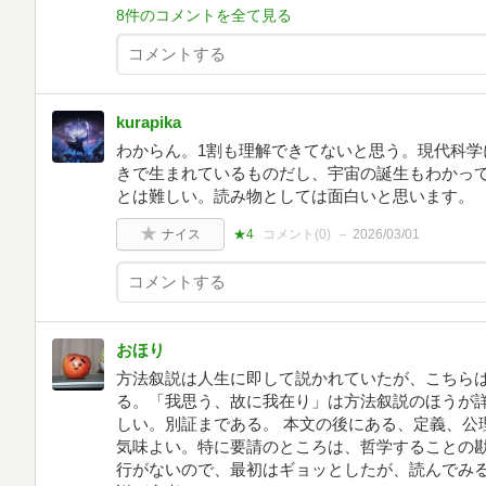
8件のコメントを全て見る
kurapika
わからん。1割も理解できてないと思う。現代科学
きで生まれているものだし、宇宙の誕生もわかっ
とは難しい。読み物としては面白いと思います。
ナイス
★4
コメント(
0
)
2026/03/01
おほり
方法叙説は人生に即して説かれていたが、こちら
る。「我思う、故に我在り」は方法叙説のほうが
しい。別証まである。 本文の後にある、定義、公
気味よい。特に要請のところは、哲学することの勘
行がないので、最初はギョッとしたが、読んでみる