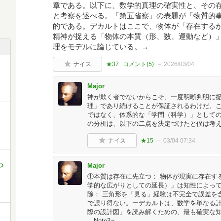
章である。以下に、数学的真理の確実性と、その
と考察を述べる。「第五省察」の表題が「物質的
的である。デカルトはここで、物体が「存在する
精神が捉える「物体の本質（形、数、運動など）
理をモデルに論じている。→
ナイス
★37
コメント(
5
)
2026/03/04
Major
神が欺く者でないからこそ、一度明晰判明に
理」であり続けることが保証されるわけだ。
ではなく、体系的な「学問（科学）」として
の分析は、以下の二点を決定づけたと僕は考
ナイス
★15
03/04 07:34
つ
Major
①本質は存在に先立つ： 物体が現実に存在す
学的な広がりとしての延長）」は知性によっ
除： 三角形を「見る」経験は不完全で誤差を
で誤り得ない。ーデカルトは、数学を単なる
際の設計図」を読み解くための、最も確実な
→Note3へ