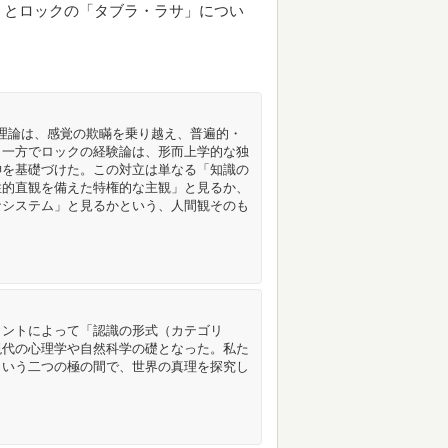
」とロックの「タブラ・ラサ」につい
合理論は、感覚の欺瞞を乗り越え、普遍的・
。一方でロックの経験論は、形而上学的な独
神を基礎づけた。この対立は単なる「知識の
性的直観を備えた特権的な主観」と見るか、
なシステム」と見るかという、人間観そのも
カントによって「認識の形式（カテゴリ
現代の心理学や自然科学の礎となった。私た
という二つの極の間で、世界の真理を探究し