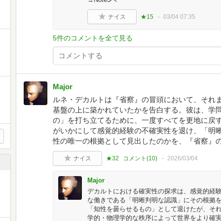
ナイス
★15
03/04 07:35
5件のコメントを全て見る
Major
ルネ・デカルトは『省察』の冒頭において、それ
基盤の上に築かれていたかを告白する。彼は、学
の」を打ち立てるために、一度すべてを更地に戻
がいかにして感覚的経験の不確実性を退け、「明晰判明（cl
性の唯一の根拠として見出したのかを、『省察』
ナイス
★32
コメント(
10
)
2026/03/04
Major
デカルトにおける確実性の探求は、感覚的経
な働きである「明晰判明な認識」にその根拠を
「知性を曇らせるもの」として退けたが、そ
学的・物理学的な秩序によって世界をより確