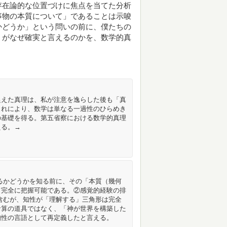
存在論的な位置づけに焦点を当てた分析
事物の本質について」であることは示唆
かどうか」という問いの前に、僕たちの
」がなぜ確実と言えるのかを、数学的真
捉えた真理は、私が注意を逸らした後も「真
これにより、数学は単なる一過性のひらめき
の基礎を得る。第五省察における数学的真理
える。→
るかどうかを知る前に、その「本質（幾何
て完全に把握可能である。②感覚的経験の排
含むが、知性が「理解する」三角形は完全
計算の道具ではなく、「神が世界を構築した
知性の言語として再定義したと言える。