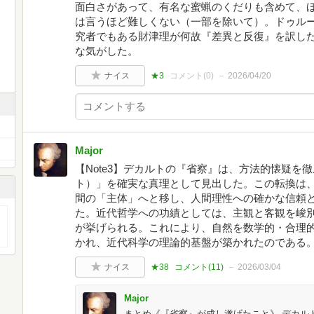
面白さがあって、有名な蜜蝋のくだりも含めて、
は言うほど難しくない（一部を除いて）。ドゥル
究者でもある財津理が何故『差異と反復』を訳し
な気がした。
ナイス
★3
コメント(
0
)
2026/04/20
Major
【Note3】デカルトの『省察』は、方法的懐疑を
ト）」を確実な真理として見出した。この転換は
間の「主体」へと移し、人間理性への確かな信頼
た。近代哲学への功績としては、主観と客観を峻
が挙げられる。これにより、自然を数学的・合理
かれ、近代科学の理論的基盤が築かれたのである
ナイス
★38
コメント(
11
)
2026/03/04
Major
まとめ《『省察』が成し遂げたこと》 デカル