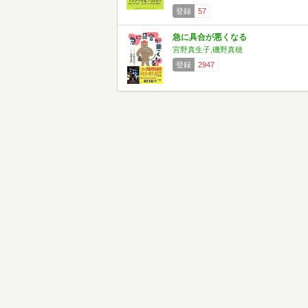
登録
57
急に具合が悪くなる
宮野真生子,磯野真穂
登録
2947