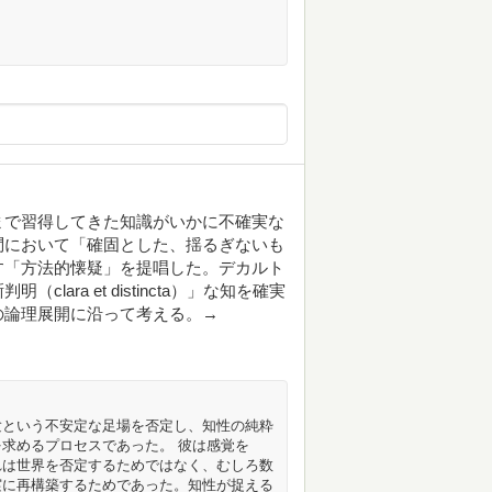
まで習得してきた知識がいかに不確実な
問において「確固とした、揺るぎないも
す「方法的懐疑」を提唱した。デカルト
ara et distincta）」な知を確実
の論理展開に沿って考える。→
験という不安定な足場を否定し、知性の純粋
求めるプロセスであった。 彼は感覚を
れは世界を否定するためではなく、むしろ数
実に再構築するためであった。知性が捉える