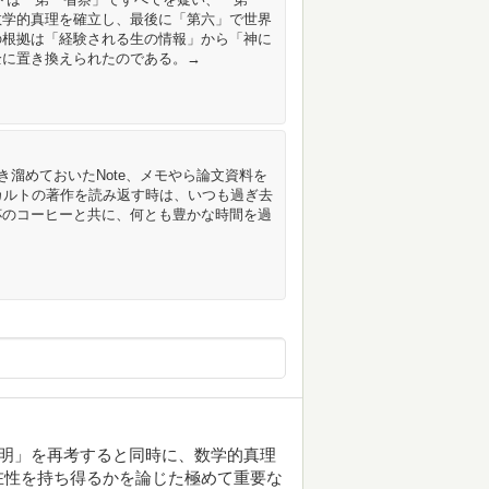
数学的真理を確立し、最後に「第六」で世界
の根拠は「経験される生の情報」から「神に
全に置き換えられたのである。→
き溜めておいたNote、メモやら論文資料を
デカルトの著作を読み返す時は、いつも過ぎ去
杯のコーヒーと共に、何とも豊かな時間を過
証明」を再考すると同時に、数学的真理
在性を持ち得るかを論じた極めて重要な