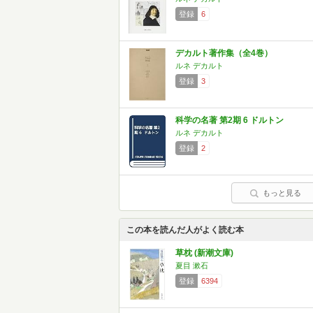
登録
6
デカルト著作集（全4巻）
ルネ デカルト
登録
3
科学の名著 第2期 6 ドルトン
ルネ デカルト
登録
2
もっと見る
この本を読んだ人がよく読む本
草枕 (新潮文庫)
夏目 漱石
登録
6394