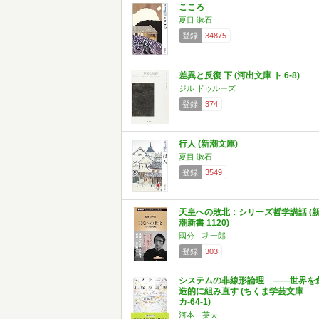
こころ
夏目 漱石
登録
34875
差異と反復 下 (河出文庫 ト 6-8)
ジル ドゥルーズ
登録
374
行人 (新潮文庫)
夏目 漱石
登録
3549
天皇への敗北：シリーズ哲学講話 (
潮新書 1120)
國分 功一郎
登録
303
システムの非線形論理 ――世界を
造的に組み直す (ちくま学芸文庫
カ-64-1)
河本 英夫