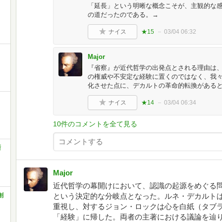
「延長」という明晰な概念こそが、主観的な
の道だったのである。→
ナイス
★15
03/04 06:32
Major
『省察』が近代哲学の出発点とされる理由は
の権威や不安定な経験に置くのではなく、我
化させた点に、デカルトの革命的転換があると言
ナイス
★14
03/04 06:34
10件のコメントを全て見る
新
Major
近代哲学の幕開けにおいて、認識の起源をめぐる
創
という決定的な分岐点となった。ルネ・デカルト
重視し、対するジョン・ロックは心を白紙（タブ
「経験」に帰した。両者の主著における議論を辿