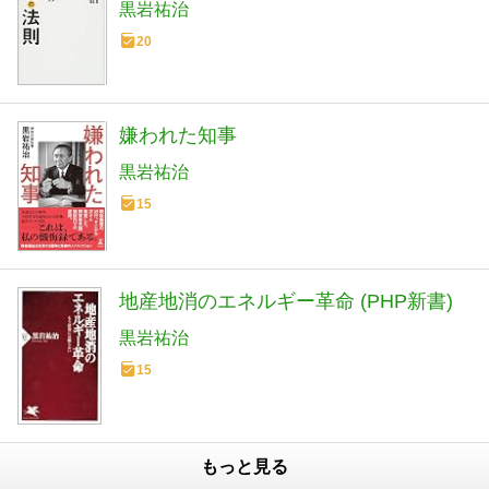
黒岩祐治
20
嫌われた知事
黒岩祐治
15
地産地消のエネルギー革命 (PHP新書)
黒岩祐治
15
もっと見る