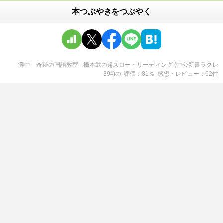
本つぶやきをつぶやく
灘中 奇跡の国語教室 - 橋本武の超スロー・リーディング (中公新書ラクレ
394)
の
評価
81
％
感想・レビュー
62
件