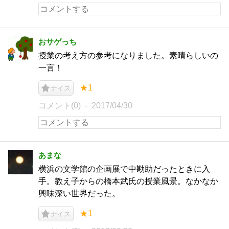
おサゲっち
授業の考え方の参考になりました。素晴らしいの
一言！
★1
ナイス
コメント(0)
2017/04/30
あまな
横浜の文学館の企画展で中勘助だったときに入
手。教え子からの橋本武氏の授業風景。なかなか
興味深い世界だった。
★1
ナイス