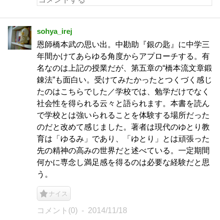
sohya_irej
恩師橋本武の思い出。中勘助『銀の匙』に中学三
年間かけてあらゆる角度からアプローチする。有
名なのは上記の授業だが、第五章の“橋本流文章鍛
錬法”も面白い。受けてみたかったとつくづく感じ
たのはこちらでした／学校では、勉学だけでなく
社会性を得られる云々と語られます。本書を読ん
で学校とは強いられることを体験する場所だった
のだと改めて感じました。著者は現代のゆとり教
育は「ゆるみ」であり、「ゆとり」とは頑張った
先の精神の高みの世界だと述べている。一定期間
何かに専念し満足感を得るのは必要な経験だと思
う。
ナイス
コメント(0)
2014/11/18