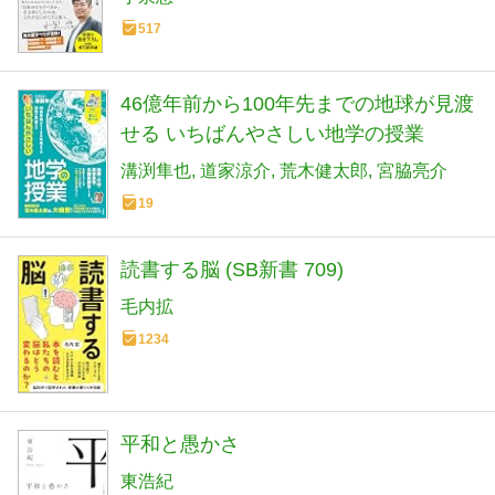
517
46億年前から100年先までの地球が見渡
せる いちばんやさしい地学の授業
溝渕隼也
道家涼介
荒木健太郎
宮脇亮介
19
読書する脳 (SB新書 709)
毛内拡
1234
平和と愚かさ
東浩紀