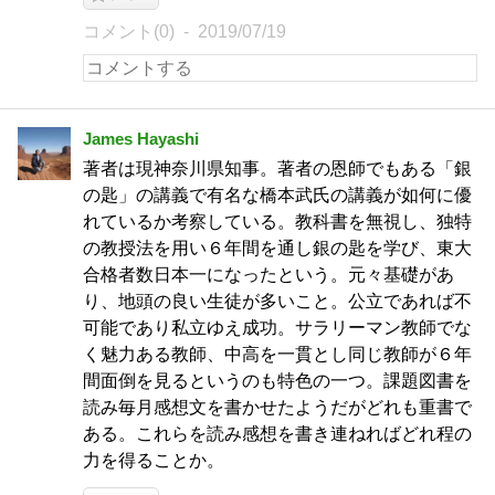
コメント(0)
2019/07/19
James Hayashi
著者は現神奈川県知事。著者の恩師でもある「銀
の匙」の講義で有名な橋本武氏の講義が如何に優
れているか考察している。教科書を無視し、独特
の教授法を用い６年間を通し銀の匙を学び、東大
合格者数日本一になったという。元々基礎があ
り、地頭の良い生徒が多いこと。公立であれば不
可能であり私立ゆえ成功。サラリーマン教師でな
く魅力ある教師、中高を一貫とし同じ教師が６年
間面倒を見るというのも特色の一つ。課題図書を
読み毎月感想文を書かせたようだがどれも重書で
ある。これらを読み感想を書き連ねればどれ程の
力を得ることか。