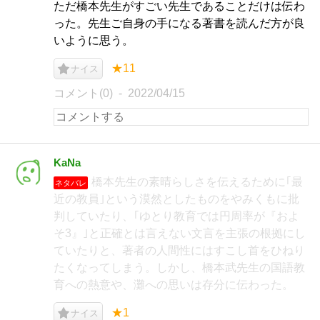
ただ橋本先生がすごい先生であることだけは伝わ
った。先生ご自身の手になる著書を読んだ方が良
いように思う。
★11
ナイス
コメント(0)
2022/04/15
KaNa
橋本先生の素晴らしさを伝えるために｢最
ネタバレ
近の教員｣という漠然としたものをやみくもに批
判していたり、｢ゆとり教育では円周率が『およ
そ3』｣と正確とは言えない文言を主張の根拠にし
ていたりと、著者の人間性にはすこし首をひねり
たくなってしまう。しかし、橋本武先生の国語教
育への熱意や、灘への思いは存分に伝わった。
★1
ナイス