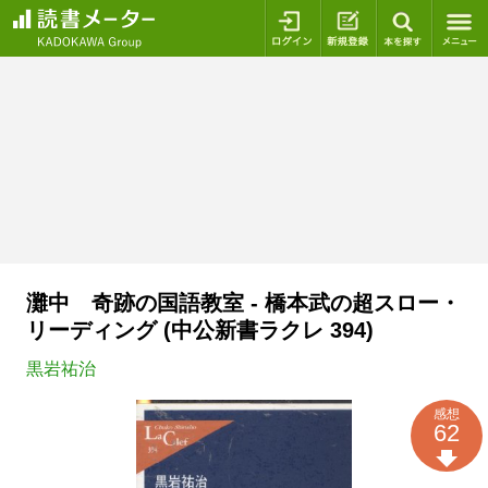
ログイン
新規登録
本を探
灘中 奇跡の国語教室 - 橋本武の超スロー・
リーディング (中公新書ラクレ 394)
黒岩祐治
感想
62