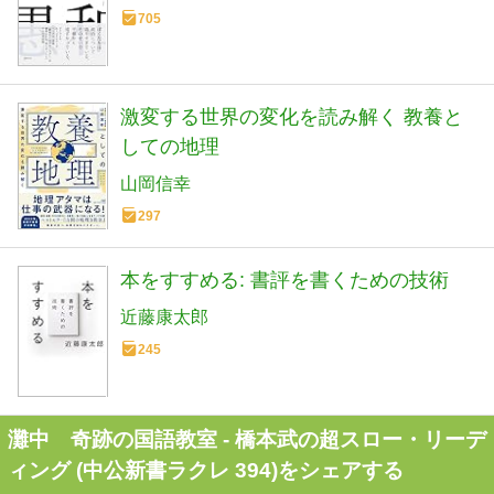
705
激変する世界の変化を読み解く 教養と
しての地理
山岡信幸
297
本をすすめる: 書評を書くための技術
近藤康太郎
245
灘中 奇跡の国語教室 - 橋本武の超スロー・リーデ
ィング (中公新書ラクレ 394)をシェアする