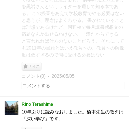
を黒岩さんというライターを通して知る本であ
る。 この授業をあえて学校教育でやる必要はない
と思うが、理念はよくわかる。 書かれていること
は理想であるけれど、困難校で毎月読書感想文の
宿題なんか出せるわけない。「灘だからできる」
と言われれば仕方のないことだろう。 それにして
も2011年の書籍とはいえ教育への、教員への解像
度は低すぎるので間に受ける必要はない。
ナイス
コメント(0)
2025/05/05
Rino Terashima
10年ぶりに読みなおしました。橋本先生の教えは
「深い学び」です。