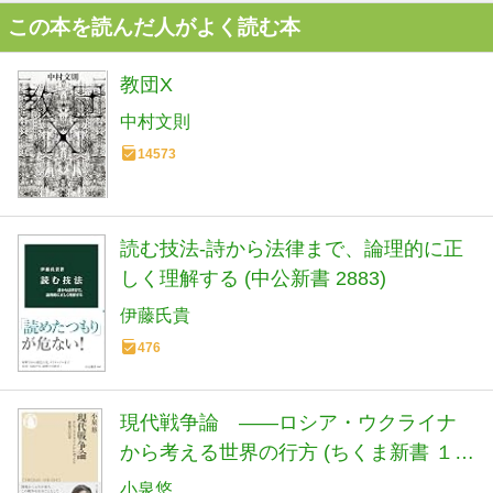
この本を読んだ人がよく読む本
教団X
中村文則
14573
読む技法-詩から法律まで、論理的に正
しく理解する (中公新書 2883)
伊藤氏貴
476
現代戦争論 ――ロシア・ウクライナ
から考える世界の行方 (ちくま新書 １９
００)
小泉悠