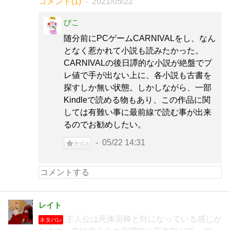
コメント(1)
2021/05/22
ぴこ
随分前にPCゲームCARNIVALをし、なん
となく惹かれて小説も読みたかった。
CARNIVALの後日譚的な小説が絶盤でプ
レ値で手が出ない上に、各小説も古書を
探すしか無い状態。しかしながら、一部
Kindleで読める物もあり、この作品に関
しては有難い事に最前線で読む事が出来
るのでお勧めしたい。
05/22 14:31
ナイス
レイト
主人公は死体泥棒と対になっている感じが
ネタバレ