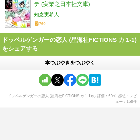
テ (実業之日本社文庫)
知念実希人
760
ドッペルゲンガーの恋人 (星海社FICTIONS カ 1-1)
をシェアする
本つぶやきをつぶやく
ドッペルゲンガーの恋人 (星海社FICTIONS カ 1-1)
の
評価
60
％
感想・レビ
ュー
158
件