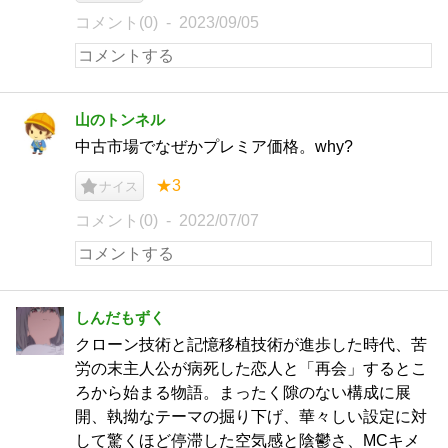
コメント(0)
2023/09/05
山のトンネル
中古市場でなぜかプレミア価格。why?
★3
ナイス
コメント(0)
2022/07/07
しんだもずく
クローン技術と記憶移植技術が進歩した時代、苦
労の末主人公が病死した恋人と「再会」するとこ
ろから始まる物語。まったく隙のない構成に展
開、執拗なテーマの掘り下げ、華々しい設定に対
して驚くほど停滞した空気感と陰鬱さ、MCキメ