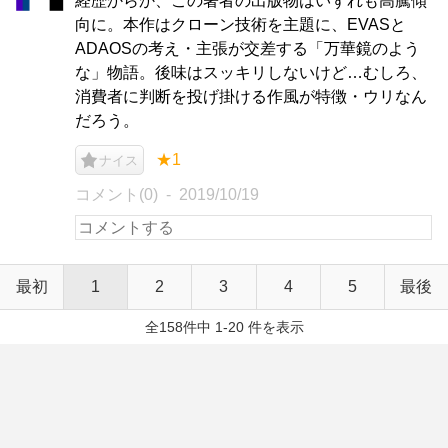
経歴からか、この著者の出版物はいずれも高騰傾
向に。本作はクローン技術を主題に、EVASと
ADAOSの考え・主張が交差する「万華鏡のよう
な」物語。後味はスッキリしないけど…むしろ、
消費者に判断を投げ掛ける作風が特徴・ウリなん
だろう。
★1
ナイス
コメント(0)
2019/10/19
最初
1
2
3
4
5
最後
全158件中 1-20 件を表示