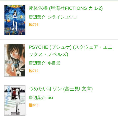
死体泥棒 (星海社FICTIONS カ 1-2)
唐辺葉介
シライシユウコ
796
PSYCHE (プシュケ) (スクウェア・エニ
ックス・ノベルズ)
唐辺葉介
冬目景
762
つめたいオゾン (富士見L文庫)
唐辺葉介
usi
643