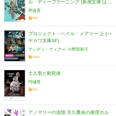
ル・ディープラーニング (新潮文庫 は
72-5)
早坂吝
213
プロジェクト・ヘイル・メアリー 上 (ハ
ヤカワ文庫SF)
アンディ・ウィアー
小野田和子
4315
土人形と動死体
円城塔
531
アノマリーの追憶 天久鷹央の推理カル