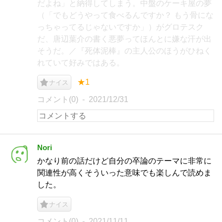
だよね」と納得してしまう。中盤のケーキ屋の夢
（「でもどうやって食べるんですか？ もう骨にな
っちゃってるじゃないですか」）がグロテスク
だ、唐辺葉介の書く悪夢ってほんとに嫌な汗が出
そうだ。／『死体泥棒』の主人公のほうがひねく
れていて好みではある。
★1
ナイス
コメント(0)
2021/12/31
Nori
かなり前の話だけど自分の卒論のテーマに非常に
関連性が高くそういった意味でも楽しんで読めま
した。
ナイス
コメント(0)
2021/11/11