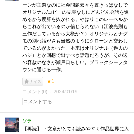
ーンが主題なのに社会問題云々を置きっぱなしで
オリジナル/コピーの見境なしにどんどん会話を進
めるから度肝を抜かれる。やはりこのレーベルか
らこれが出ているのが信じられない（江波光則も
三作だしているから大概か？）オリジナルとナグ
モの別れ話がさも当然のようにクローンと交わし
ているのがよかった。本来はオリジナル（過去の
ハジ）とか回想で出すべき話題だろうが、その辺
の容赦のなさが瀬戸口らしい。ブラックシープタ
ウンに通じる一作。
★1
ナイス
コメント(0)
2024/01/19
ソラ
【再読】 ・文章がとても読みやすく作品世界に入