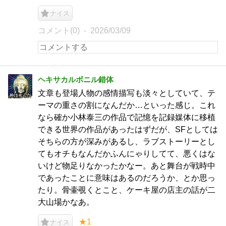
ナイス
コメント(0)
2026/03/09
ヘキサカルボニル錯体
文章も登場人物の感情描写も淡々としていて、テ
ーマの重さの割になんだか…といった感じ。これ
なら確か小林泰三の作品で記憶を記録媒体に移植
できる世界の作品があったはずだが、SFとしては
そちらの方が深みがあるし、ラブストーリーとし
てもオチもなんだかふんにゃりしてて、悪くはな
いけど物足りなかったかなー。あと舞台が戦時中
であったことに意味はあるのだろうか、とか思っ
たり。骨壷覗くとこと、ケーキ屋の店主の話が二
大山場かなあ。
★1
ナイス