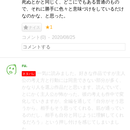
死ぬとかと同じく、どこにでもある普通のもの
で、それに勝手に色々と意味づけをしているだけ
なのかな、と思った。
★1
ナイス
コメント(0)
2020/08/25
ru.
一気に読みました。好きな作品ですが主人
ネタバレ
公の考え方と行動には同意できない部分が多く、
かなり人を選ぶ作品だと思います。読んでいて、
とにかく主人公が怖かった。彼の考えも作中で変
化していきますが、全編を通して「自分がそう思
うから、相手もそう思ってくれる。筋が通ってい
るのだし、相手も自分と同じように理解してくれ
るだろう」という押し付けを感じてしまいまし
た。