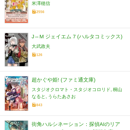
米澤穂信
2556
J⇔M ジェイエム 7 (ハルタコミックス)
大武政夫
126
超かぐや姫! (ファミ通文庫)
スタジオクロマト・スタジオコロリド
桐山
なると
うらたあさお
843
街角ハルシネーション：探偵AIのリア