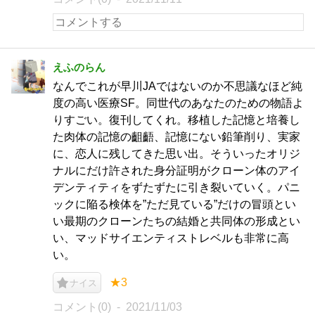
えふのらん
なんでこれが早川JAではないのか不思議なほど純
度の高い医療SF。同世代のあなたのための物語よ
りすごい。復刊してくれ。移植した記憶と培養し
た肉体の記憶の齟齬、記憶にない鉛筆削り、実家
に、恋人に残してきた思い出。そういったオリジ
ナルにだけ許された身分証明がクローン体のアイ
デンティティをずたずたに引き裂いていく。パニ
ックに陥る検体を”ただ見ている”だけの冒頭とい
い最期のクローンたちの結婚と共同体の形成とい
い、マッドサイエンティストレベルも非常に高
い。
★3
ナイス
コメント(0)
2021/11/03