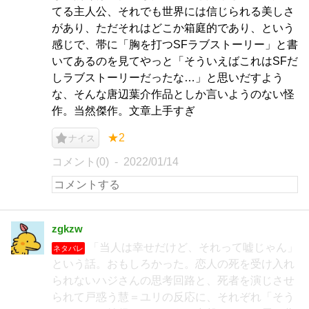
てる主人公、それでも世界には信じられる美しさ
があり、ただそれはどこか箱庭的であり、という
感じで、帯に「胸を打つSFラブストーリー」と書
いてあるのを見てやっと「そういえばこれはSFだ
しラブストーリーだったな…」と思いだすよう
な、そんな唐辺葉介作品としか言いようのない怪
作。当然傑作。文章上手すぎ
★2
ナイス
コメント(0)
2022/01/14
zgkzw
「当人は幸せだけど、それって嘘じゃん」
ネタバレ
という話。おもしろかった。恋人の死を受け入れ
られないハジさんの思考回路と、死者を演じさせ
られて戸惑う慧＝ユリの反応に、それぞれ「そう