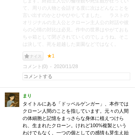
します。終始主人公の倫理観や死生観が狂ってい
て、周りの人物と会話する度に次はどんなことを
言い出すのかとひやひやしてました。 ラストの
オリジナルの主人公とクローン主人公の対話や彼
らの心情の対比は必見。作中の世界はやがておも
ちゃ箱として閉ざされていくのでしょうね。そこ
は決して、死を超越した楽園などではなく。
★1
ナイス
コメント(0)
2020/11/28
まり
タイトルにある「ドッペルゲンガー」、本作では
クローン人間のことを指しています。元々の人間
の体細胞と記憶をまっさらな身体に植えつけら
れ、生まれたクローン。けれど100%複製という
わけでもなく、一つの個としての感情も芽生え始