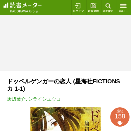
ログイン
新規登録
本を探
ドッペルゲンガーの恋人 (星海社FICTIONS
カ 1-1)
唐辺葉介
,
シライシユウコ
感想
158