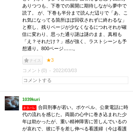
ありつつも、下巻での展開に期待しながら夢中で
読了。 が、下巻も半分まで読んだ辺りで「あ、こ
れ気になってる箇所ほぼ回収されずに終わるな」
と察し、残りページが少なくなるにつれそれが確
信に変わり、思った通り謎は謎のまま、真相も
「え？それだけ？」感が強く、ラストシーンも予
想通り。800ページ……。
★3
ナイス
コメント(0)
2022/03/03
1039kuri
合田刑事が若い。ポケベル、公衆電話に時
ネタバレ
代の流れを感じた。両親の心中に巻き込まれた少
年は助かったが、重い精神障害に苦しんでいるの
が哀れで、彼に手を差し伸べる看護婦（今は看護