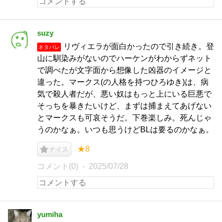
suzy
リヴィエラが面白かったので引き続き。登
ネタバレ
山に馴染みがないのでハーケンがわからずネット
で調べたが文字面から想像した凶器のイメージと
違った。マークス(の人格を持つひろゆき)は、病
気で殺人者だが、悪い奴はもっと上にいる巨悪で
そっちを暴きたいけど、まずは捕まえてあげない
とマークスも可哀そうだ。下巻楽しみ。死んじゃ
うのかなぁ。いつも思うけどBLは要るのかなぁ。
★8
ナイス
コメント(0)
2025/07/28
yumiha