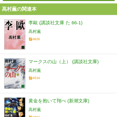
高村薫の関連本
李歐 (講談社文庫 た 66-1)
高村薫
4626
マークスの山（上） (講談社文庫)
高村薫
4534
黄金を抱いて翔べ (新潮文庫)
高村薫