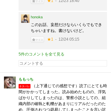
★1
12/23 18:40
ナイス
honoka
このお話、妄想だけならいくらでもでき
ちゃいますね。書けないけど。
★1
12/24 05:15
ナイス
5件のコメントを全て見る
ももっち
（上下通じての感想です）読了にとても時
ネタバレ
間がかかってしまった。読み始めたものの、浮気
ばかりしてしまったのは、警察小説としての、組
織内部の確執と軋轢があまりにリアルだったのた
め、圧倒されつつ辟易してしまったことを言い訳