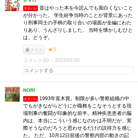
昔はやった本を今読んでも面白くないこと
ネタバレ
が分かった。 学生紛争当時のことが背景にあった
り刑事同士の手柄の取り合いの場面が全編にわた
りあり、うんざりしました。 当時を懐かしむひと
は、どうぞ。
★3
ナイス
コメント(0)
2025/01/30
NORI
1993年直木賞。制限が多い警察組織の中
ネタバレ
でもがきながらどうにか職務をこなそうとする現
場刑事の奮闘が印象的な前半。精神疾患患者の脳
内は、本当にこういう感じなのかは不明だが、実
際そうなのだろうと思わせるだけの説得力を感じ
た。 ただ、10月12日前後の警察内部の動きの記