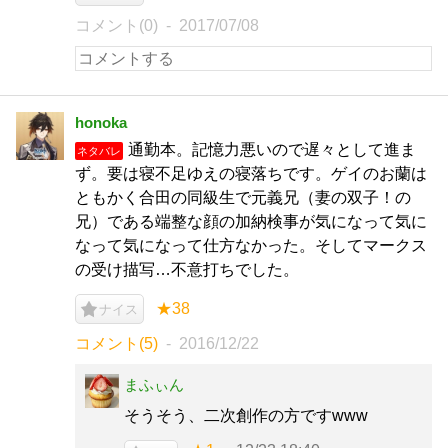
コメント(0)
2017/07/08
honoka
通勤本。記憶力悪いので遅々として進ま
ネタバレ
ず。要は寝不足ゆえの寝落ちです。ゲイのお蘭は
ともかく合田の同級生で元義兄（妻の双子！の
兄）である端整な顔の加納検事が気になって気に
なって気になって仕方なかった。そしてマークス
の受け描写…不意打ちでした。
★38
ナイス
コメント(5)
2016/12/22
まふぃん
そうそう、二次創作の方ですwww