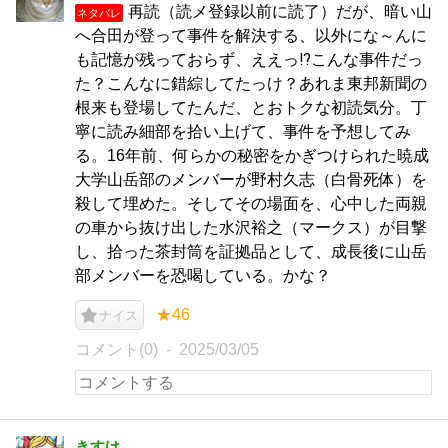
再読（読メ登録以前に読了）だが、暗い山
ネタバレ
へ合田が登って事件を解決する、以外にな～んに
も記憶が残っておらず、ええっ⁉こんな事件だっ
た？こんなに錯綜してたっけ？あれま東邦新聞の
根来も登場してたんだ、とおトクな初読気分。丁
寧に読み細部を拾い上げて、事件を予想してみ
る。16年前、何らかの秘密をかぎつけられた暁成
大学山岳部のメンバーが野村久志（白骨死体）を
殺して埋めた。そしてその場面を、心中した両親
の車から抜け出した水沢裕之（マークス）が目撃
し、拾った茶封筒を証拠品として、成長後に山岳
部メンバーを恐喝している。かな？
★46
ナイス
コメント(0)
2025/03/05
きすけ