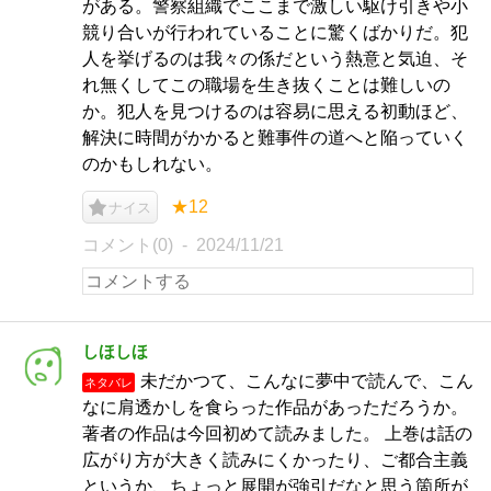
がある。警察組織でここまで激しい駆け引きや小
競り合いが行われていることに驚くばかりだ。犯
人を挙げるのは我々の係だという熱意と気迫、そ
れ無くしてこの職場を生き抜くことは難しいの
か。犯人を見つけるのは容易に思える初動ほど、
解決に時間がかかると難事件の道へと陥っていく
のかもしれない。
★12
ナイス
コメント(0)
2024/11/21
しほしほ
未だかつて、こんなに夢中で読んで、こん
ネタバレ
なに肩透かしを食らった作品があっただろうか。
著者の作品は今回初めて読みました。 上巻は話の
広がり方が大きく読みにくかったり、ご都合主義
というか、ちょっと展開が強引だなと思う箇所が