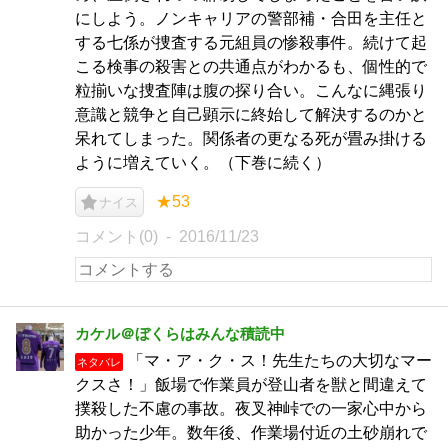
にしよう。ノンキャリアの警部補・合田を主任と
する七係が捜査する元組員の惨殺事件。続けて起
こる検事の殺害との共通点がわかるも、個性的で
粒揃いな捜査陣は腹の探り合い。こんなに縄張り
意識と競争と自己顕示に終始して解決するのかと
呆れてしまった。関係者の更なる死が畳み掛ける
ように増えていく。（下巻に続く）
★53
ナイス
コメント(0)
2016/11/23
カケル＠ぼくらはみんな積読中
「マ・ア・ク・ス！先生たちの大切なマー
ネタバレ
クスさ！」飯場で作業員が登山者を獣と間違えて
撲殺した不慮の事故。夜叉神峠での一家心中から
助かった少年。数年後、作業場付近の土砂崩れで