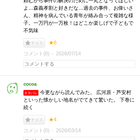
頼むから事件の解決のために一丸となってほしい
よ…森義孝割と好きだな…過去の事件、お偉いさ
ん、精神を病んでいる青年が絡み合って複雑な様
子。一万円が一万枚！はどこか楽しげで子どもで
不気味
★6
ナイス
コメント(0)
2026/07/14
cocoa
今更ながら読んでみた。 広河原・芦安村
ネタバレ
といった懐かしい地名がでてきて驚いた。 下巻に
続く
★4
ナイス
コメント(0)
2026/03/14