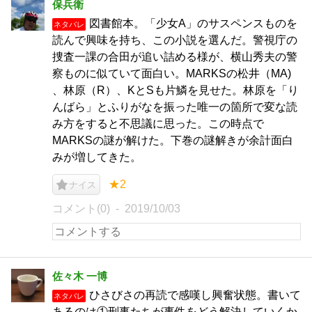
保兵衛
図書館本。「少女A」のサスペンスものを
ネタバレ
読んで興味を持ち、この小説を選んだ。警視庁の
捜査一課の合田が追い詰める様が、横山秀夫の警
察ものに似ていて面白い。MARKSの松井（MA)
、林原（R）、KとSも片鱗を見せた。林原を「り
んばら」とふりがなを振った唯一の箇所で変な読
み方をすると不思議に思った。この時点で
MARKSの謎が解けた。下巻の謎解きが余計面白
みが増してきた。
★2
ナイス
コメント(0)
2019/10/03
佐々木 一博
ひさびさの再読で感嘆し興奮状態。書いて
ネタバレ
あるのは①刑事たちが事件をどう解決していくか