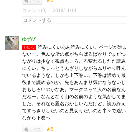
★3
ナイス
コメント(0)
2018/11/14
ゆずぴ
読みにくいああ読みにくい。ページが進ま
ネタバレ
ないー。色んな所の点がちらばるばかりでまだつ
ながりは少なく視点もころころ変わるしただ読み
にくい。ちょっとうんざりしながらムリやり呼ん
でいるような。しかも上下巻…。下巻は諦めて最
後まで読めるのか。先もあんまり気にならないし
おもしろいのかなあ。マークスって人の名前なん
だねー。なんとなく山の名前のような気がしてま
した。それなら題名おかしいんだけど。読み終え
てすっきりしたいのと見切りたいのと半々で迷い
ながら下巻へ
★5
ナイス