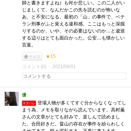
師と書きますよね）も何か悲しい。この二人がい
じましくて、なんだかこの先を読むのが怖いな
あ、と不安になる。最初の「山」の事件で、ベテ
ラン刑事がふと覚える違和感、ここはもっと深掘
りするのか、いや、その必要はないのか…と逡巡
する辺りはとても面白かった。公安…も懐かしい
言葉。
★15
ナイス
コメント(0)
2021/06/01
優
登場人物が多くてすぐ分からなくなってし
ネタバレ
まう為、メモを取りながら読んでいます。高村薫
さんの文章がとても好みで、楽しんで読めまし
た。合田好きだ。畠山の存在が事件を紛らわしく
させてきて、時々混乱する。下巻に進みます。