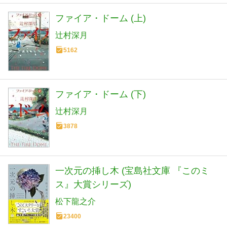
ファイア・ドーム (上)
辻村深月
5162
ファイア・ドーム (下)
辻村深月
3878
一次元の挿し木 (宝島社文庫 『このミ
ス』大賞シリーズ)
松下龍之介
23400