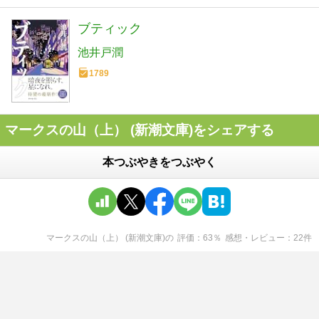
ブティック
池井戸潤
1789
マークスの山（上） (新潮文庫)をシェアする
本つぶやきをつぶやく
マークスの山（上） (新潮文庫)
の
評価
63
％
感想・レビュー
22
件