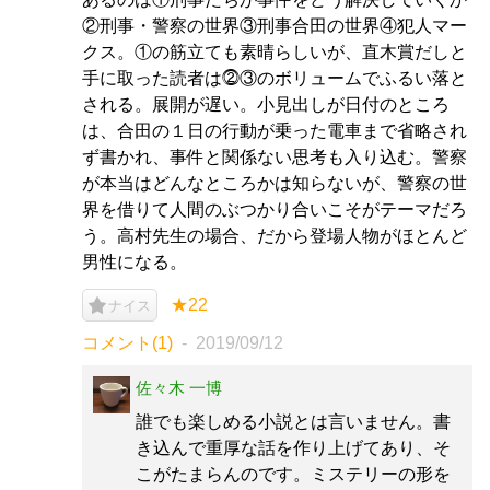
②刑事・警察の世界③刑事合田の世界④犯人マー
クス。①の筋立ても素晴らしいが、直木賞だしと
手に取った読者は⓶③のボリュームでふるい落と
される。展開が遅い。小見出しが日付のところ
は、合田の１日の行動が乗った電車まで省略され
ず書かれ、事件と関係ない思考も入り込む。警察
が本当はどんなところかは知らないが、警察の世
界を借りて人間のぶつかり合いこそがテーマだろ
う。高村先生の場合、だから登場人物がほとんど
男性になる。
★22
ナイス
コメント(1)
2019/09/12
佐々木 一博
誰でも楽しめる小説とは言いません。書
き込んで重厚な話を作り上げてあり、そ
こがたまらんのです。ミステリーの形を