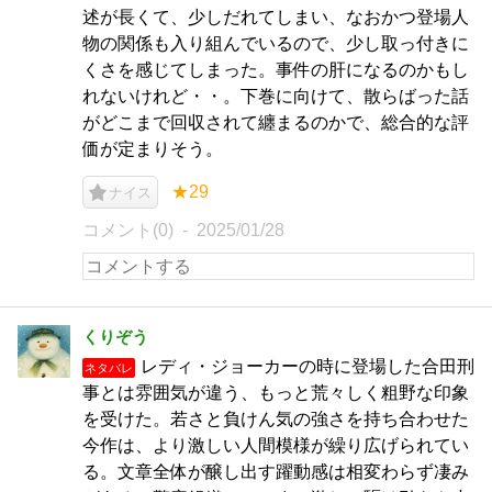
述が長くて、少しだれてしまい、なおかつ登場人
物の関係も入り組んでいるので、少し取っ付きに
くさを感じてしまった。事件の肝になるのかもし
れないけれど・・。下巻に向けて、散らばった話
がどこまで回収されて纏まるのかで、総合的な評
価が定まりそう。
★29
ナイス
コメント(0)
2025/01/28
くりぞう
レディ・ジョーカーの時に登場した合田刑
ネタバレ
事とは雰囲気が違う、もっと荒々しく粗野な印象
を受けた。若さと負けん気の強さを持ち合わせた
今作は、より激しい人間模様が繰り広げられてい
る。文章全体が醸し出す躍動感は相変わらず凄み