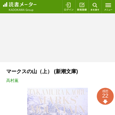
ログイン
新規登録
本を探
マークスの山（上） (新潮文庫)
高村薫
感想
22