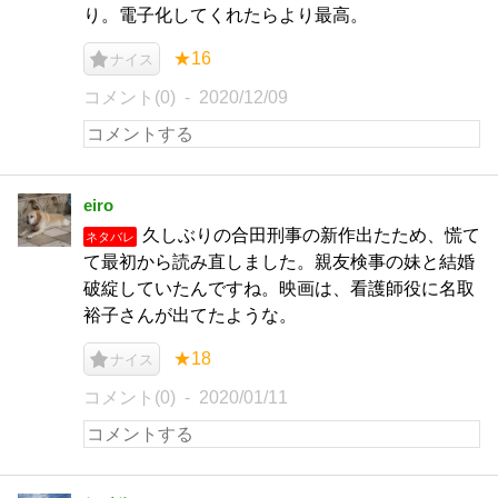
り。電子化してくれたらより最高。
★16
ナイス
コメント(0)
2020/12/09
eiro
久しぶりの合田刑事の新作出たため、慌て
ネタバレ
て最初から読み直しました。親友検事の妹と結婚
破綻していたんですね。映画は、看護師役に名取
裕子さんが出てたような。
★18
ナイス
コメント(0)
2020/01/11