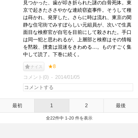
見つかった、歯が叩き折られた謎の白骨死体。東
京で起きたささやかな連続窃盗事件。そうして種
は蒔かれ、発芽した。さらに時は流れ、東京の閑
静な住宅街でみすぼらしい元組員が、次いで生真
面目な検察官が自宅を目前にして殺された。手口
は同一犯と思われるが、上層部と検察はその情報
を黙殺、捜査は混迷をきわめる…。ものすごく集
中して読了。下巻に続く。
★8
ナイス
コメント(0)
2014/01/05
最初
1
2
最後
全22件中 1-20 件を表示