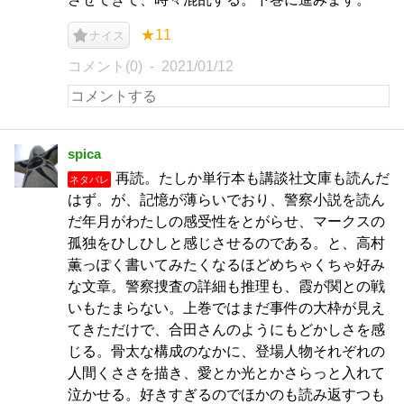
★11
ナイス
コメント(0)
2021/01/12
spica
再読。たしか単行本も講談社文庫も読んだ
ネタバレ
はず。が、記憶が薄らいでおり、警察小説を読ん
だ年月がわたしの感受性をとがらせ、マークスの
孤独をひしひしと感じさせるのである。と、高村
薫っぽく書いてみたくなるほどめちゃくちゃ好み
な文章。警察捜査の詳細も推理も、霞が関との戦
いもたまらない。上巻ではまだ事件の大枠が見え
てきただけで、合田さんのようにもどかしさを感
じる。骨太な構成のなかに、登場人物それぞれの
人間くささを描き、愛とか光とかさらっと入れて
泣かせる。好きすぎるのでほかのも読み返すつも