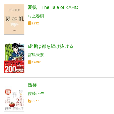
夏帆 The Tale of KAHO
村上春樹
2932
成瀬は都を駆け抜ける
宮島未奈
12697
熟柿
佐藤正午
9077