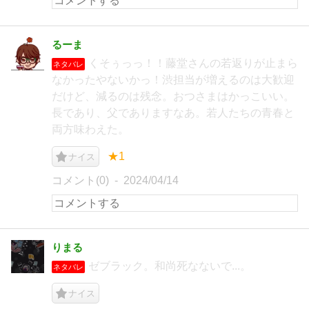
るーま
くそぅっっ！！藤堂さんの若返りが止まら
ネタバレ
なかったやないかっ！渋担当が増えるのは大歓迎
だけど、減るのは残念。おつさまはかっこいい。
長であり、父でありますなあ。若人たちの青春と
両方味わえた。
★1
ナイス
コメント(0)
2024/04/14
りまる
ゼブラック。和尚死なないで...。
ネタバレ
ナイス