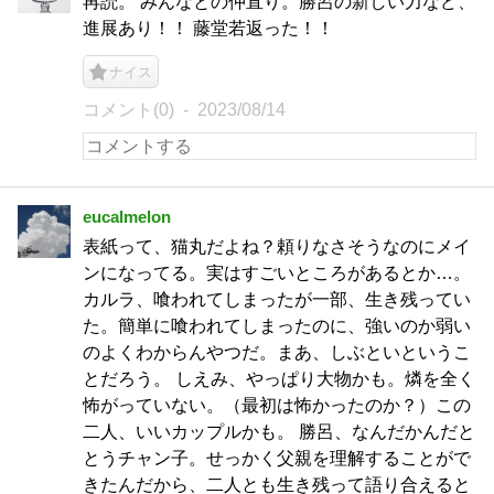
再読。 みんなとの仲直り。勝呂の新しい力など、
進展あり！！ 藤堂若返った！！
ナイス
コメント(0)
2023/08/14
eucalmelon
表紙って、猫丸だよね？頼りなさそうなのにメイ
ンになってる。実はすごいところがあるとか…。
カルラ、喰われてしまったが一部、生き残ってい
た。簡単に喰われてしまったのに、強いのか弱い
のよくわからんやつだ。まあ、しぶといというこ
とだろう。 しえみ、やっぱり大物かも。燐を全く
怖がっていない。（最初は怖かったのか？）この
二人、いいカップルかも。 勝呂、なんだかんだと
とうチャン子。せっかく父親を理解することがで
きたんだから、二人とも生き残って語り合えると