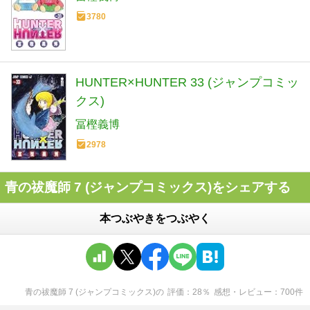
3780
HUNTER×HUNTER 33 (ジャンプコミッ
クス)
冨樫義博
2978
青の祓魔師 7 (ジャンプコミックス)をシェアする
本つぶやきをつぶやく
青の祓魔師 7 (ジャンプコミックス)
の
評価
28
％
感想・レビュー
700
件