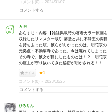
コメント(0)
2024/01/07
ＡiＮ
あらすじ・内容 【雑誌掲載時の著者カラー原画を
収録したリマスター版!】藤堂と共に不浄王の両目
を持ち去った蝮。彼らが向かったのは、明陀宗の
元拠点・不動峯寺であった。今は廃れてしまった
その寺で、彼女が目にしたものとは！？ 明陀宗
の座主が守り抜いてきた秘密が明かされる！！
★1
ナイス
コメント(0)
2023/10/25
ひろりん