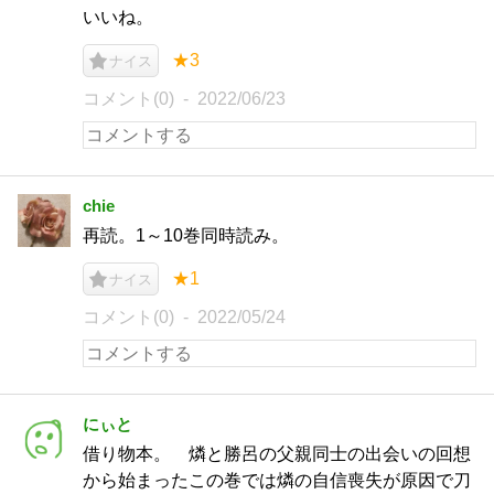
いいね。
★3
ナイス
コメント(0)
2022/06/23
chie
再読。1～10巻同時読み。
★1
ナイス
コメント(0)
2022/05/24
にぃと
借り物本。 燐と勝呂の父親同士の出会いの回想
から始まったこの巻では燐の自信喪失が原因で刀