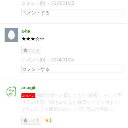
コメント(0)
2024/01/25
a-ha
★★★☆☆
ナイス
コメント(0)
2024/01/24
arsogit
和尚がずっと隠してきた"秘密"。そして不
ネタバレ
浄王の復活。/燐もみんなと仲直りできて何より。
それにしても勝呂の起こってた理由が可愛い。
★1
ナイス