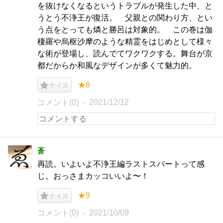
を抜けなくなるというトラブルが発生した中、と
うとう不浄王が復活。 父親との関わり方、とい
う点をとっても燐と勝呂は対象的。 この巻は伽
棲羅や烏枢沙摩のような精霊をはじめとして様々
な術が登場し、読んでてワクワクする。舞台が京
都だからか和風なデザインが多くて魅力的。
★8
ナイス
コメント(0)
2021/12/12
蒼
再読。いよいよ不浄王編ラストスパートって感
じ。おっさまカッコいいよ〜！
★9
ナイス
コメント(0)
2021/10/09