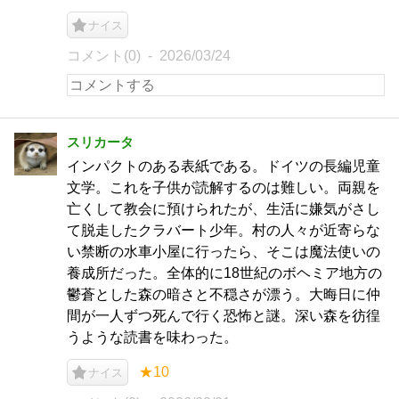
ナイス
コメント(0)
2026/03/24
スリカータ
インパクトのある表紙である。ドイツの長編児童
文学。これを子供が読解するのは難しい。両親を
亡くして教会に預けられたが、生活に嫌気がさし
て脱走したクラバート少年。村の人々が近寄らな
い禁断の水車小屋に行ったら、そこは魔法使いの
養成所だった。全体的に18世紀のボヘミア地方の
鬱蒼とした森の暗さと不穏さが漂う。大晦日に仲
間が一人ずつ死んで行く恐怖と謎。深い森を彷徨
うような読書を味わった。
★10
ナイス