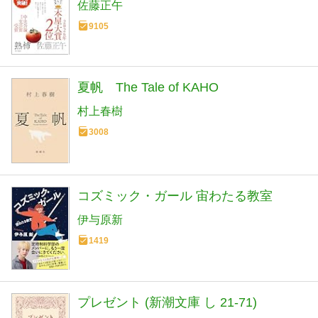
佐藤正午
9105
夏帆 The Tale of KAHO
村上春樹
3008
コズミック・ガール 宙わたる教室
伊与原新
1419
プレゼント (新潮文庫 し 21-71)