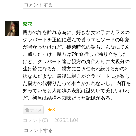
紫花
親方の許を離れる為に、好きな女の子にカラスの
クラバートを正確に選んで貰うエピソードの印象
が強かったけれど、徒弟時代の話もこんなにてん
こ盛りだっけ。親方は7年修行して独り立ちした
けど、クラバート達は親方の身代わりに大親分の
生け贄になるか、親方にこき使われ続けるかの2
択なんだよな。最後に親方がクラバートに提案し
た親方の代替りだって本当か知れないし。 内容を
知っていると人頭鴉の表紙は謎めいて美しいけれ
ど、初見は結構不気味だった記憶がある。
★3
ナイス
コメント(0)
2025/11/04