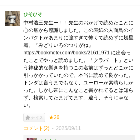
ひそひそ
中村浩三先生ー！！先生のおかげで読めたことに
心の底から感謝しました。この表紙の人面鳥のイ
ンパクトがあまりに強すぎて怖くて読めずに幾星
霜、『みどりいろのつりがね』
https://bookmeter.com/books/21611971 に出会っ
たことでやっと読めました。「クラバート」とい
う神秘的な響きを持つこの名前はずっとどこかに
引っかかっていたので、本当に読めて良かった。
トンダは言うまでもなく、ユーローが素晴らしか
った。しかし帯にこんなこと書かれてるとは知ら
ず、検索してたまげてます。違う、そうじゃな
い。
★26
ナイス
コメント(2)
2025/09/11