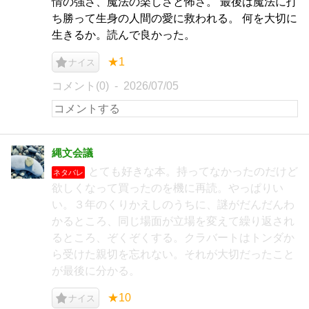
情の強さ、魔法の楽しさと怖さ。 最後は魔法に打
ち勝って生身の人間の愛に救われる。 何を大切に
生きるか。読んで良かった。
★1
ナイス
コメント(0)
2026/07/05
縄文会議
とても好きな本。持ってなかったのだけど
ネタバレ
欲しくなって買ったのを機に再読。やっぱりい
い。３年のくりかえしのうちに、謎がだんだんわ
かるところ、同じ場面が立場を変えて繰り返され
るところ、ぞくぞくする。クラバートはトンダか
ら受けた親切を忘れない。それが大切だったこと
が最後に分かる。
★10
ナイス