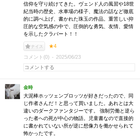
信仰を守り続けてきた。ヴェンド人の風習や18世
紀当時の歴史、水車場の様子、魔法の話など徹底
的に調べ上げ、書かれた珠玉の作品。重苦しい抑
圧的な空気感の中で、圧倒的な勇気、友情、愛情
を示したクラバート！！
★4
ナイス
コメント(0)
2025/06/23
金時
大泥棒ホッツェンプロッツが好きだったので、同
じ作者さんだ！と思って買いました。あれとは大
違いのダークファンタジーです。 強制労働と逆ら
った者への死が中心の物語。児童書なので直接的
に書かれていない所が逆に想像力を働かせられて
怖かったです。