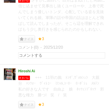
さすがに面白い。自分はまぬけだと周囲に
ネタバレ
信じ込ませて見事出し抜くユーローや、上巻で死
んでしまう優しいトンダ、心配している姿を見抜
いてくれる娘。軍隊の話や帝国の話はほとんど飛
ばして読んでしまったが、そこら辺を理解できれ
ばもう少し奥行きを感じられたのかもしれない。
★3
ナイス
コメント(0)
2025/12/20
Hiroshi Ai
+++ 11羽の鴉 ﾄﾝﾀﾞ,ｳﾞｫﾙｼｭﾗ 大親
ネタバレ
分 ﾊﾝﾂｫｰ ｳﾞｨﾄｺｰ ﾐﾋｬﾙ,ﾕｰﾛｰ ﾛｰﾎﾞｼｭ ﾒﾙﾃﾝ
私の好きな人です 自由よ 娘 ﾎｯﾂｪﾝﾌﾟﾛｯﾂ 邪
悪な権力 勝つ! 笑 / 笑
★3
ナイス