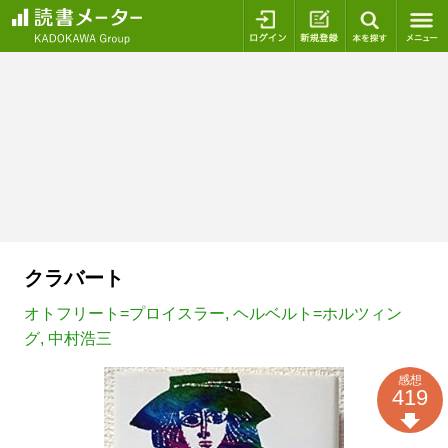
ログイン
新規登録
本を探
クラバート
オトフリート=プロイスラー
,
ヘルベルト=ホルツィン
グ
,
中村浩三
感想
419