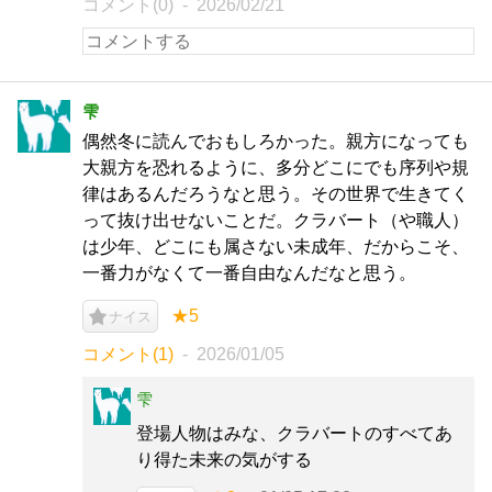
コメント(0)
2026/02/21
雫
偶然冬に読んでおもしろかった。親方になっても
大親方を恐れるように、多分どこにでも序列や規
律はあるんだろうなと思う。その世界で生きてく
って抜け出せないことだ。クラバート（や職人）
は少年、どこにも属さない未成年、だからこそ、
一番力がなくて一番自由なんだなと思う。
★5
ナイス
コメント(1)
2026/01/05
雫
登場人物はみな、クラバートのすべてあ
り得た未来の気がする