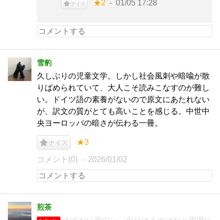
★2
01/05 17:28
ナイス
雪豹
久しぶりの児童文学。しかし社会風刺や暗喩が散
りばめられていて、大人こそ読みこなすのが難し
い。ドイツ語の素養がないので原文にあたれない
が、訳文の質がとても高いことを感じる。中世中
央ヨーロッパの暗さが伝わる一冊。
★3
ナイス
コメント(0)
2026/01/02
煎茶