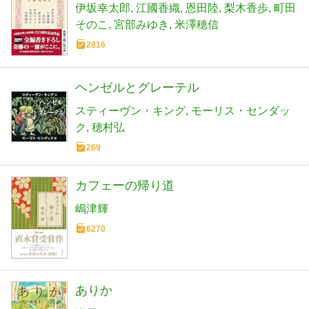
伊坂幸太郎
江國香織
恩田陸
梨木香歩
町田
そのこ
宮部みゆき
米澤穂信
2816
ヘンゼルとグレーテル
スティーヴン・キング
モーリス・センダッ
ク
穂村弘
269
カフェーの帰り道
嶋津輝
6270
ありか