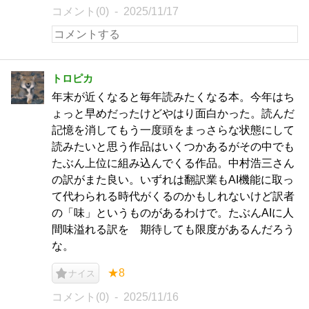
コメント(0)
2025/11/17
トロピカ
年末が近くなると毎年読みたくなる本。今年はち
ょっと早めだったけどやはり面白かった。読んだ
記憶を消してもう一度頭をまっさらな状態にして
読みたいと思う作品はいくつかあるがその中でも
たぶん上位に組み込んでくる作品。中村浩三さん
の訳がまた良い。いずれは翻訳業もAI機能に取っ
て代わられる時代がくるのかもしれないけど訳者
の「味」というものがあるわけで。たぶんAIに人
間味溢れる訳を゙期待しても限度があるんだろう
な。
★8
ナイス
コメント(0)
2025/11/16