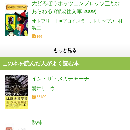
大どろぼうホッツェンプロッツ三たび
あらわる (偕成社文庫 2009)
オトフリート=プロイスラー
トリップ
中村
浩三
400
もっと見る
この本を読んだ人がよく読む本
イン・ザ・メガチャーチ
朝井リョウ
22189
熟柿