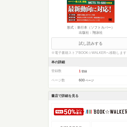
形式：単行本（ソフトカバー）
出版社：翔泳社
試し読みする
※電子書籍ストアBOOK☆WALKERへ移動します
本の詳細
登録数
1
登録
ページ数
600
ページ
書店で詳細を見る