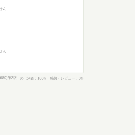
せん
せん
-680)第2版
の
評価
100
感想・レビュー
0
％
件