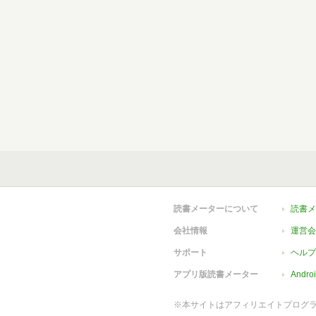
読書メーターについて
読書メ
会社情報
運営会
サポート
ヘルプ
アプリ版読書メーター
Andr
※本サイトはアフィリエイトプログ