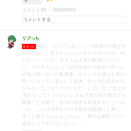
コメント(0)
2026/08/03
リブっち
再読。ロシアへはパニック障害の治療が主
ネタバレ
目的だけど、見るからにメンタルもボロボロ。Mr.
ヒビットって少し前までは人気の象徴だったの
に、今や本人にとっては宇宙飛行士生活で培った
外面の使い分けの象徴兼、ギャップを感じる負の
呪いになっているという皮肉。外と内の境界が分
からなくなりもうグズグズだ。しかし同じ“見せる
演技”としてオリガのバレエを子供の頃の努力から
鑑賞したお陰で、自分の境界を再度知ることにな
った。これは境界を分ける船外活動服にも通じ
る！と捉えたのかもしれない。勝手な解釈だけど
彼あんまり本心語らないし…！