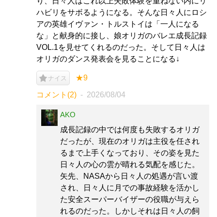
り、日々人はこれ以上失敗体験を重ねない内にリ
ハビリをサボるようになる。そんな日々人にロシ
アの英雄イヴァン・トルストイは「一人になる
な」と献身的に接し、娘オリガのバレエ成長記録
VOL.1を見せてくれるのだった。そして日々人は
オリガのダンス発表会を見ることになる↓
★9
ナイス
コメント(2)
2026/08/04
AKO
成長記録の中では何度も失敗するオリガ
だったが、現在のオリガは主役を任され
るまで上手くなっており、その姿を見た
日々人の心の雲が晴れる気配を感じた。
矢先、NASAから日々人の処遇が言い渡
され、日々人に月での事故経験を活かし
た安全スーパーバイザーの役職が与えら
れるのだった。しかしそれは日々人の飼