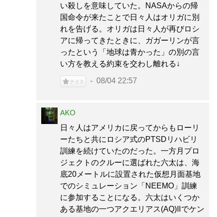
い殺しを意味していた。NASAからの帰
国命令が来たことで日々人はオリガに別
れを告げる。オリガは日々人が再びロシ
アに帰ってきたときに、ガガーリンが言
ったという「地球は青かった」の別の言
い方を教える約束を交わし離れる↓
08/04 22:57
ナイス
AKO
日々人はアメリカに戻ってからもローリ
ーたちと共にロシア式のPTSDリハビリ
訓練を続けていたのだった。一方月プロ
ジェクトのクルーに選ばれた六太は、海
底20メートルに設置された仮想月面基地
でのシミュレーション「NEEMO」訓練
に参加することになる。六太はいくつか
ある基地の一つアクエリアス(AQ)Ⅱでケン