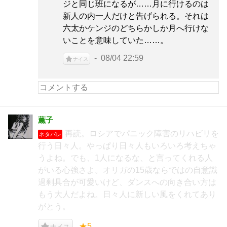
ジと同じ班になるが……月に行けるのは
新人の内一人だけと告げられる。それは
六太かケンジのどちらかしか月へ行けな
いことを意味していた……。
08/04 22:59
ナイス
薫子
再読。ロシアでパニック障害のリハビリを
ネタバレ
行う日々人。やっぱり日々人もいろいろ考えちゃ
うよね。でも、1人になるな、と言ってくれる人
がいる心強さよ。オリガの15歳ならではの自意識
過剰具合が可愛いけど、ダンスへの向き合い方は
もう大人だよね。日々人に新しい風をくれてあり
がとう。
★5
ナイス