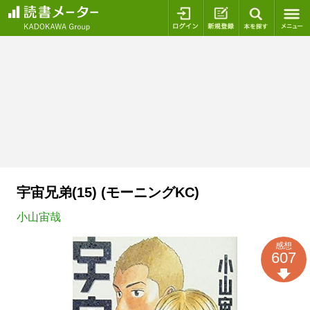
ログイン
新規登録
本を探
宇宙兄弟(15) (モーニングKC)
小山宙哉
感想
607