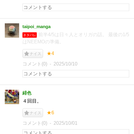
taipoi_manga
前半4/5は日々人とオリガの話。 最後の1/5
ネタバレ
はNEEMOの準備。
★4
ナイス
コメント(0)
2025/10/10
緋色
４回目。
★6
ナイス
コメント(0)
2025/10/01