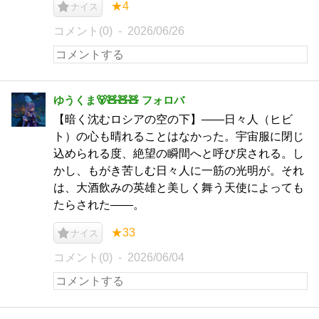
★4
ナイス
コメント(0)
2026/06/26
ゆうくま🐻🧸🧸🧸 フォロバ
【暗く沈むロシアの空の下】――日々人（ヒビ
ト）の心も晴れることはなかった。宇宙服に閉じ
込められる度、絶望の瞬間へと呼び戻される。し
かし、もがき苦しむ日々人に一筋の光明が。それ
は、大酒飲みの英雄と美しく舞う天使によっても
たらされた――。
★33
ナイス
コメント(0)
2026/06/04