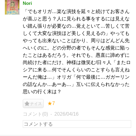
Nori
「でもオリガ…楽な演技を延々と続けてお客さん
が喜ぶと思う？人に見られる事をするには見えな
い踏ん張りが必要なの…覚えといて…苦しくて苦
しくて大変な演技ほど美しく見えるの」やっても
やっても出来ないことばかり、周りはどんどん先
へいくのに。どの分野の者でもそんな感覚に陥っ
たことはあるだろう。それでも、愚直に諦めずに
尚続けた者にだけ、神様は微笑む/日々人「またロ
シアに来る…何でそんくらいのことすらも言えね
ーんだ俺は…」オリガ「何で最後に…ガガーリン
の話なんか…あーあ…」互いに伝えられなかった
思いの行く末は？
★7
ナイス
コメント(0)
2026/04/16