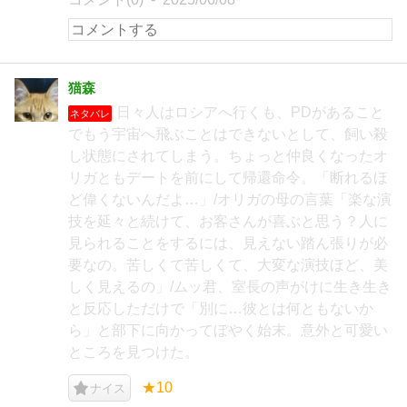
猫森
日々人はロシアへ行くも、PDがあること
ネタバレ
でもう宇宙へ飛ぶことはできないとして、飼い殺
し状態にされてしまう。ちょっと仲良くなったオ
リガともデートを前にして帰還命令。「断れるほ
ど偉くないんだよ…」/オリガの母の言葉「楽な演
技を延々と続けて、お客さんが喜ぶと思う？人に
見られることをするには、見えない踏ん張りが必
要なの。苦しくて苦しくて、大変な演技ほど、美
しく見えるの」/ムッ君、室長の声がけに生き生き
と反応しただけで「別に…彼とは何ともないか
ら」と部下に向かってぼやく始末。意外と可愛い
ところを見つけた。
★10
ナイス