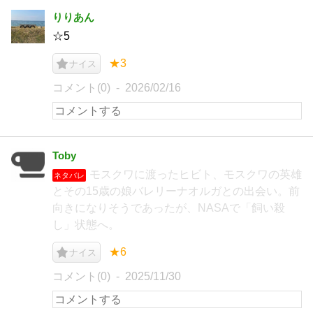
りりあん
☆5
★3
ナイス
コメント(0)
2026/02/16
Toby
モスクワに渡ったヒビト、モスクワの英雄
ネタバレ
とその15歳の娘バレリーナオルガとの出会い。前
向きになりそうであったが、NASAで「飼い殺
し」状態へ。
★6
ナイス
コメント(0)
2025/11/30