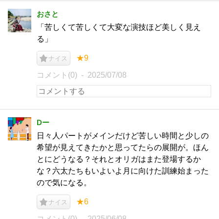
おさと
「苦しくて苦しくて大変な演技ほど美しく見え
る」
★9
ナイス
コメント(0)
2025/07/08
Dー
日々人パートがメインだけど苦しい時間と少しの
希望が見えてきたかと思ってたらの展開が。ほん
とにどうなる？それとオリガはまた登場するか
な？六太たちもいよいよ月に向けた訓練始まった
ので気になる。
★6
ナイス
コメント(0)
2025/06/08