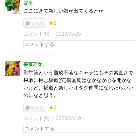
はる
ここにきて新しい敵が出てくるとか。
★2
ナイス
コメント(0)
2023/05/25
薔薇乙女
御堂筋という難攻不落なキャラにもその素直さで
果敢に挑む坂道(笑)御堂筋はなかなか心を開かな
いけど、坂道と楽しいオタク仲間になれたらいい
のになと思う。
★2
ナイス
コメント(0)
2023/04/19