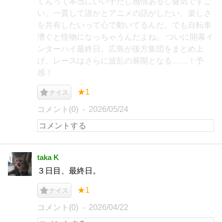
くんって本当にいい子だし感情あるし健気ですご
い。一貫して誰かとアニメの話がしたい、楽しさ
を共有したいって心で動いてるんだ。でも自転車
漕ぐと怪物になっちゃうんだよね。 ついに開幕イ
ンターハイ最終日。広島が後方集団をまとめ上
げ、レースはさらに波乱の展開となる……！予
感！
★1
ナイス
コメント(0)
2026/05/24
taka K
３日目、最終日。
★1
ナイス
コメント(0)
2026/04/22