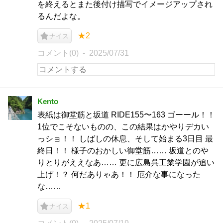
を終えるとまた後付け描写でイメージアップされ
るんだよな。
★2
ナイス
コメント(0)
2025/07/31
Kento
表紙は御堂筋と坂道 RIDE155〜163 ゴーール！！
1位でこそないものの、この結果はかやりデカい
っショ！！ しばしの休息、そして始まる3日目 最
終日！！ 様子のおかしい御堂筋…… 坂道とのや
りとりがええなあ…… 更に広島呉工業学園が追い
上げ！？ 何だありゃあ！！ 厄介な事になった
な……
★1
ナイス