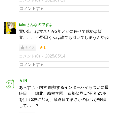
コメント(0)
2025/07/19
takeさんなのですよ
買い出しはマネとか2年とかに任せて休めよ坂
道、、、 小野田くんは誰でも引いてしまうんやね
★1
ナイス
コメント(0)
2025/05/14
ＡiＮ
あらすじ・内容 白熱するインターハイもついに最
終日！ 総北、箱根学園、京都伏見…“王者”の座
を狙う3校に加え、最終日でまさかの伏兵が登場
して…！？