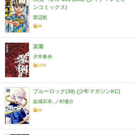
ンコミックス)
渡辺航
56
楽園
夕木春央
1759
ブルーロック(39) (少年マガジンKC)
金城宗幸
ノ村優介
98