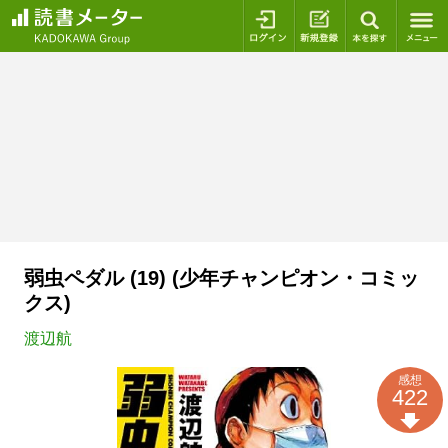
ログイン
新規登録
本を探
弱虫ペダル (19) (少年チャンピオン・コミッ
クス)
渡辺航
感想
422