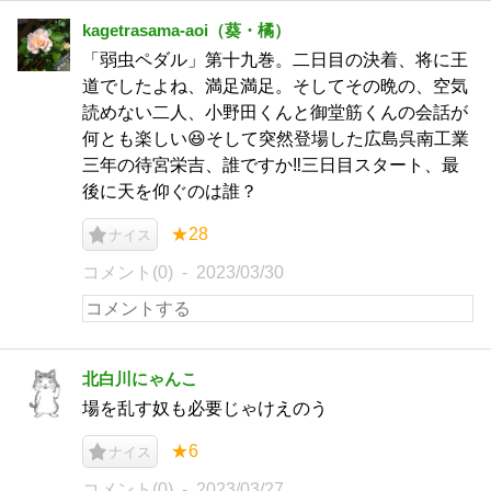
kagetrasama-aoi（葵・橘）
「弱虫ペダル」第十九巻。二日目の決着、将に王
道でしたよね、満足満足。そしてその晩の、空気
読めない二人、小野田くんと御堂筋くんの会話が
何とも楽しい😆そして突然登場した広島呉南工業
三年の待宮栄吉、誰ですか‼️三日目スタート、最
後に天を仰ぐのは誰？
★28
ナイス
コメント(0)
2023/03/30
北白川にゃんこ
場を乱す奴も必要じゃけえのう
★6
ナイス
コメント(0)
2023/03/27