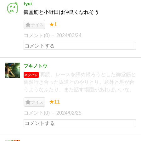
tyui
御堂筋と小野田は仲良くなれそう
★1
ナイス
コメント(0)
2024/03/24
フキノトウ
再読。レースを諦め帰ろうとした御堂筋と
ネタバレ
偶然行き合った坂道とのやりとり。意外と馬が合
うようなふたり。また話す場面があればいいな。
★11
ナイス
コメント(0)
2024/02/25