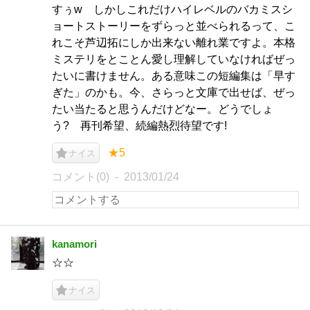
すぅw しかしこれだけハイレベルのバカミスシ
ョートストーリーをずらっと並べられるって、こ
れこそ芦辺拓にしか出来ない離れ業ですよ。本格
ミステリをとことん愛し理解していなければぜっ
たいに書けません。ある意味この短編集は「早す
ぎた」のかも。今、さらっと文庫で出せば、ぜっ
たい当たると思うんだけどなー。どうでしょ
う? 再刊希望、続編熱烈待望です!
★5
ナイス
コメント(0)
2013/01/24
kanamori
☆☆
ナイス