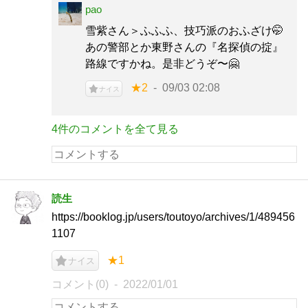
pao
雪紫さん＞ふふふ、技巧派のおふざけ🤭
あの警部とか東野さんの『名探偵の掟』
路線ですかね。是非どうぞ〜🤗
★2
09/03 02:08
ナイス
4件のコメントを全て見る
読生
https://booklog.jp/users/toutoyo/archives/1/489456
1107
★1
ナイス
コメント(0)
2022/01/01