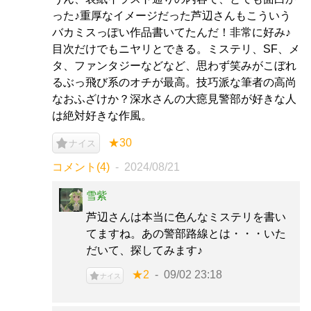
った♪重厚なイメージだった芦辺さんもこういう
バカミスっぽい作品書いてたんだ！非常に好み♪
目次だけでもニヤリとできる。ミステリ、SF、メ
タ、ファンタジーなどなど、思わず笑みがこぼれ
るぶっ飛び系のオチが最高。技巧派な筆者の高尚
なおふざけか？深水さんの大癋見警部が好きな人
は絶対好きな作風。
★30
ナイス
コメント(4)
2024/08/21
雪紫
芦辺さんは本当に色んなミステリを書い
てますね。あの警部路線とは・・・いた
だいて、探してみます♪
★2
09/02 23:18
ナイス