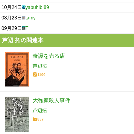
10月24日
yabuhibi89
08月23日
tamy
09月29日
T
芦辺 拓の関連本
奇譚を売る店
芦辺拓
1100
大鞠家殺人事件
芦辺拓
837