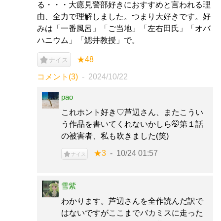
る・・・大癋見警部好きにおすすめと言われる理
由、全力で理解しました。つまり大好きです。好
みは「一番風呂」「ご当地」「左右田氏」「オバ
ハニウム」「鰓井教授」で。
★48
ナイス
コメント(3)
2024/10/22
pao
これホント好き♡芦辺さん、またこうい
う作品を書いてくれないかしら🤭第１話
の被害者、私も吹きました(笑)
★3
10/24 01:57
ナイス
雪紫
わかります。芦辺さんを全作読んだ訳で
はないですがここまでバカミスに走った