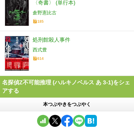
〈奇書〉 (単行本)
倉野憲比古
185
処刑館殺人事件
西式豊
614
名探偵Z不可能推理 (ハルキノベルス あ 3-1)をシェ
アする
本つぶやきをつぶやく