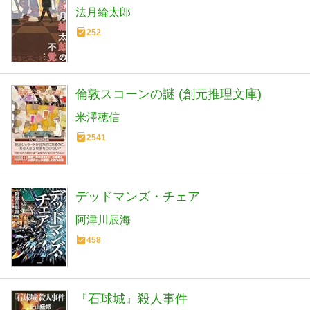
法月綸太郎
252
倫敦スコーンの謎 (創元推理文庫)
米澤穂信
2541
デッドマンズ・チェア
阿津川辰海
458
『石球城』殺人事件