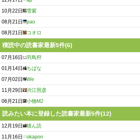
10月22日
雪紫
08月21日
pao
08月21日
コオロ
積読中の読書家最新5件(6)
07月16日
羽鳥狩
01月14日
ちばな
07月02日
We
11月29日
渋江照彦
06月21日
小物M2
読みたい本に登録した読書家最新5件(12)
12月19日
積ん読
11月16日
okapon