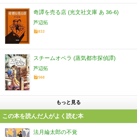
奇譚を売る店 (光文社文庫 あ 36-6)
芦辺拓
833
スチームオペラ (蒸気都市探偵譚)
芦辺拓
568
もっと見る
この本を読んだ人がよく読む本
法月綸太郎の不覚