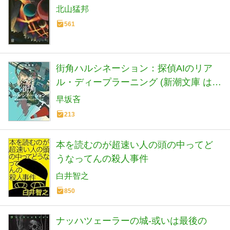
北山猛邦
561
街角ハルシネーション：探偵AIのリア
ル・ディープラーニング (新潮文庫 は
72-5)
早坂吝
213
本を読むのが超速い人の頭の中ってど
うなってんの殺人事件
白井智之
850
ナッハツェーラーの城-或いは最後の