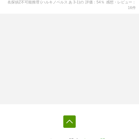
名探偵Z不可能推理 (ハルキノベルス あ 3-1)
の
評価
54
％
感想・レビュー
16
件