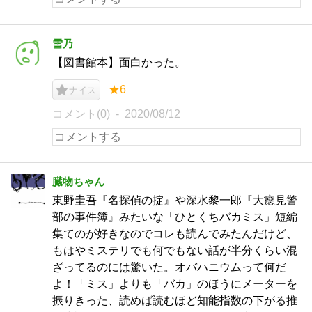
雪乃
【図書館本】面白かった。
★6
ナイス
コメント(0)
2020/08/12
臓物ちゃん
東野圭吾『名探偵の掟』や深水黎一郎『大癋見警
部の事件簿』みたいな「ひとくちバカミス」短編
集てのが好きなのでコレも読んでみたんだけど、
もはやミステリでも何でもない話が半分くらい混
ざってるのには驚いた。オバハニウムって何だ
よ！「ミス」よりも「バカ」のほうにメーターを
振りきった、読めば読むほど知能指数の下がる推