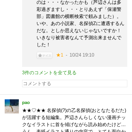
のは・・・なかったかも（芦辺さんは多
彩過ぎますし・・・とりあえず「保瀬警
部」図書館の横断検索で頼みました）。
いや、あの小説家、名探偵Zに遭遇するん
だな。としか思えないじゃないですか！
いきなり被害者なんて予測出来ませんで
した！
★1
10/24 19:10
ナイス
3件のコメントを全て見る
pao
★★♡★★ 名探偵(?)の乙名探偵(おとなたるだた)
が活躍する短編集。芦辺さんらしくない漫画チッ
クなイラストに首を傾げながら読み始めたけど…
うん、表紙イラスト通りの内容で、とても面白か