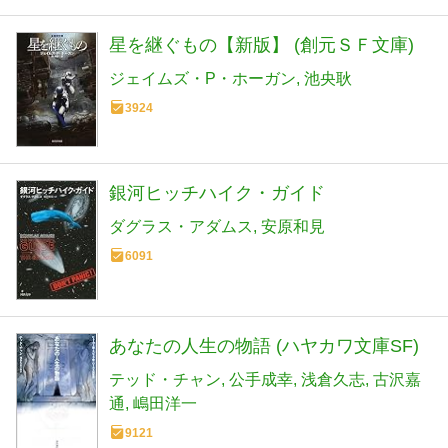
星を継ぐもの【新版】 (創元ＳＦ文庫)
ジェイムズ・P・ホーガン
池央耿
3924
銀河ヒッチハイク・ガイド
ダグラス・アダムス
安原和見
6091
あなたの人生の物語 (ハヤカワ文庫SF)
テッド・チャン
公手成幸
浅倉久志
古沢嘉
通
嶋田洋一
9121