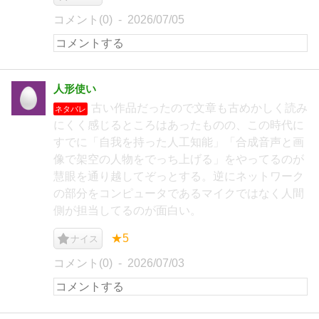
コメント(0)
2026/07/05
人形使い
古い作品だったので文章も古めかしく読み
ネタバレ
にくく感じるところはあったものの、この時代に
すでに「自我を持った人工知能」「合成音声と画
像で架空の人物をでっち上げる」をやってるのが
慧眼を通り越してぞっとする。逆にネットワーク
の部分をコンピュータであるマイクではなく人間
側が担当してるのが面白い。
★5
ナイス
コメント(0)
2026/07/03