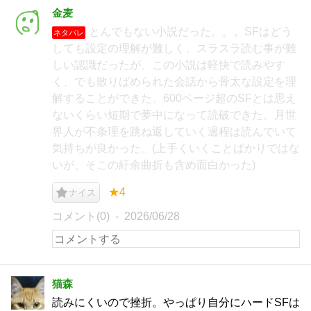
金麦
とんでもない小説だった。。。SFはどう
ネタバレ
しても設定の理解が難しく、スラスラ読む事が難
しい認識だったが、この小説は軽快で読みやす
く、でも散りばめられた会話から骨太な設定を理
解することができた。600ページ超のSFとは思え
ないくらい短期で夢中になって読破できた。月世
界人が不条理を跳ね返していく過程は読んでいて
気持ちが良かった。(上手くいくことばかりではな
いが、そこの紆余曲折も含め面白かった)
★4
ナイス
コメント(0)
2026/06/28
猫森
読みにくいので挫折。やっぱり自分にハードSFは