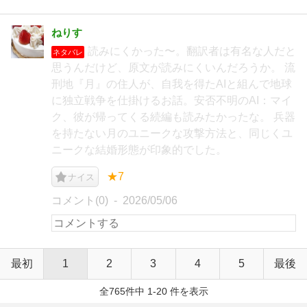
ねりす
読みにくかった〜。翻訳者は有名な人だと
ネタバレ
思うんだけど、原文が読みにくいんだろうか。 流
刑地『月』の住人が、自我を得たAIと組んで地球
に独立戦争を仕掛けるお話。安否不明のAI：マイ
ク、彼が帰ってくる続編も読みたかったな。 兵器
を持たない月のユニークな攻撃方法と、同じくユ
ニークな結婚形態が印象的でした。
★7
ナイス
コメント(0)
2026/05/06
最初
1
2
3
4
5
最後
全765件中 1-20 件を表示