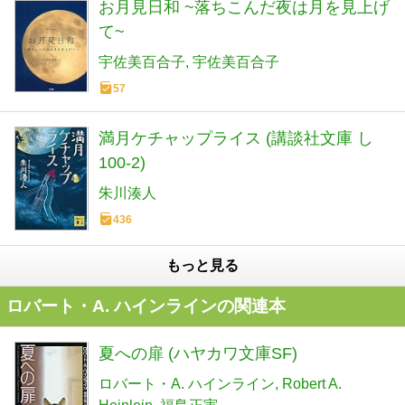
お月見日和 ~落ちこんだ夜は月を見上げ
て~
宇佐美百合子
宇佐美百合子
57
満月ケチャップライス (講談社文庫 し
100-2)
朱川湊人
436
もっと見る
ロバート・A. ハインラインの関連本
夏への扉 (ハヤカワ文庫SF)
ロバート・A. ハインライン
Robert A.