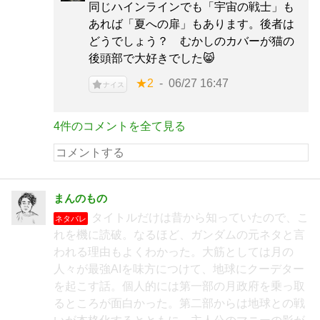
同じハインラインでも「宇宙の戦士」も
あれば「夏への扉」もあります。後者は
どうでしょう？ むかしのカバーが猫の
後頭部で大好きでした😸
★2
06/27 16:47
ナイス
4件のコメントを全て見る
まんのもの
タイトルだけは昔から知っていたので、こ
ネタバレ
れを機に読破。なるほど、ガンダムの元ネタと言
われる理由もよくわかった。大筋としては月の
人々が最強AIを味方につけて、地球にクーデター
を起こす話。個人的には第一部の月政府を乗っ取
るところが面白かった。第二部からは地球との戦