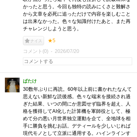
かったと思う。今回も独特の読みにくさと難解さ
から文章を必死に追っただけで内容を楽しむこと
は出来なかった。色々な知識付けたあと、また再
チャレンジしようと思う。
★5
ナイス
コメント(0)
2026/07/20
ぱたけ
30数年ぶりに再読。60年以上前に書かれたなんて
思えない新鮮な読後感。色々な端末を接続され過
ぎた結果、いつの間にか意図せず臨界を超え、人
格を獲得してAI化した計算機を軍師役として、極
めて分の悪い月世界独立運動を企て、全地球を相
手に勝負を挑むお話。デティールを少しいじれば
現代モノとして立派に通用する。ハインラインす