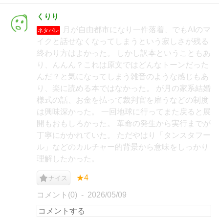
くりり
月が自由都市になり一件落着、でもAIのマ
ネタバレ
イクと話せなくなってしまうという寂しさが残る
終わり方はよかった。 しかし訳本ということもあ
り、んんん？これは原文ではどんなトーンだった
んだ？と気になってしまう雑音のような感じもあ
り、楽に読める本ではなかった。 が月の家系結婚
様式の話、お金を払って裁判官を雇うなどの制度
は興味深かった。 一回地球に行ってまた戻ると展
開もおもしろかった。 革命の発生から実行までが
丁寧にかかれていた。 ただやはり「タンスタフー
ル」などのカルチャー的背景から意味をしっかり
理解したかった。
★4
ナイス
コメント(0)
2026/05/09