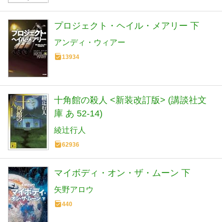
プロジェクト・ヘイル・メアリー 下
アンディ・ウィアー
13934
十角館の殺人 <新装改訂版> (講談社文
庫 あ 52-14)
綾辻行人
62936
マイボディ・オン・ザ・ムーン 下
矢野アロウ
440