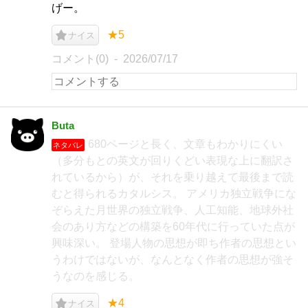
げー。
★5
ナイス
コメント(0)
2026/07/17
Buta
680ページと長く、文章もわかりにくい
ネタバレ
（多分もとの英文が回りくどい表現な上に翻訳さ
れているから）が、それを乗り越えて最後まで読
むと得られるカタルシス。 アメリカ独立戦争にな
ぞらえた月世界の独立戦争、人工知能、地球外社
会のあり方などの構築を60年代に行っていた点が
興味深い。 登場人物の思想が即ち作者の思想とい
うわけではないが、なんとなく作者の思想が強そ
うなのを感じる。
★4
ナイス