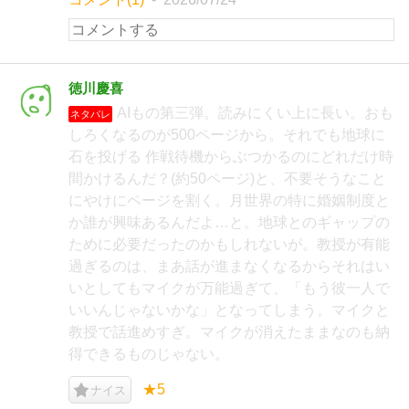
徳川慶喜
AIもの第三弾。読みにくい上に長い。おも
ネタバレ
しろくなるのが500ページから。それでも地球に
石を投げる 作戦待機からぶつかるのにどれだけ時
間かけるんだ？(約50ページ)と、不要そうなこと
にやけにページを割く。月世界の特に婚姻制度と
か誰が興味あるんだよ…と。地球とのギャップの
ために必要だったのかもしれないが。教授が有能
過ぎるのは、まあ話が進まなくなるからそれはい
いとしてもマイクが万能過ぎて、「もう彼一人で
いいんじゃないかな」となってしまう。マイクと
教授で話進めすぎ。マイクが消えたままなのも納
得できるものじゃない。
★5
ナイス