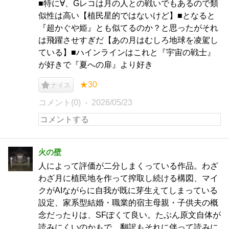
■特に∀、Gレコは月の人との戦いでもあるので類
似性は高い【植民星的ではないけど】■となると
『超かぐや姫』とも似てるのか？と思ったがそれ
は飛躍させすぎだ【あの月はむしろ地球を凌駕し
ている】■ハインラインはこれと『宇宙の戦士』
が好きで『夏への扉』より好き
★30
ナイス
コメント(0)
2026/05/23
火の壁
人によって評価が二分しまくっている作品。わざ
わざ月に植民地を作って搾取し続ける構図、マイ
クがAIながらに自我が既に芽生えてしまっている
設定、家系型結婚・職業的宿主母親・子供夫の概
念だったりは、SFぽくて良い。たぶん原文自体が
読みにくいのかもで、翻訳もそれに伴って読みに