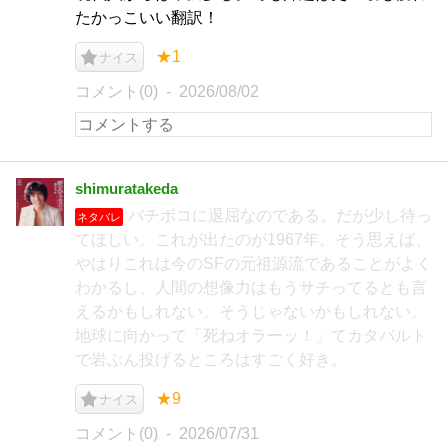
たかっこいい翻訳！
★1
ナイス
コメント(0)
2026/08/02
shimuratakeda
バチボコに退屈なのである。だが少し待っ
ネタバレ
てほしい。これが出たのが1967年。そう思えば、
やはりこれは今のSFの元祖源流であることがよく
わかるし、人間の想像力はもうサチってるとも言
えるかもしれない。そうじゃないかもしれない。
地球に向かって「死ねオラーッ！」てカタパルト
で岩ぶん投げるところはすごく好き。
★9
ナイス
コメント(0)
2026/07/31