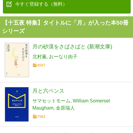
今すぐ登録する（無料）
【十五夜 特集】タイトルに「月」が入った本50冊
シリーズ
月の砂漠をさばさばと (新潮文庫)
北村薫
おーなり由子
4507
月と六ペンス
サマセットモーム
William Somerset
Maugham
金原瑞人
7562