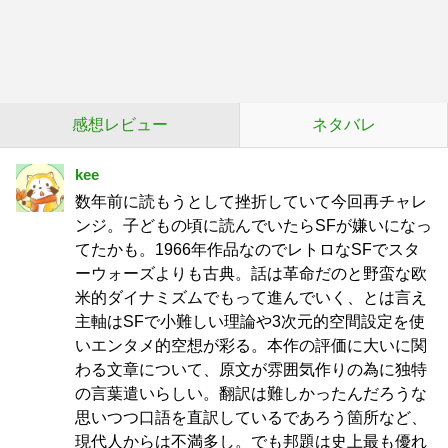
感想レビュー
ネタバレ
kee
数年前に読もうとして挫折していて今回再チャレ
ンジ。子どもの頃に読んでいたらSFが嫌いになっ
てたかも。1966年作品なのでレトロなSFでスタ
ーウォーズよりも古典。話は革命だのと野蛮な欧
米的ダイナミズムでもって進んでいく、とは言え
主軸はSFで小難しい理論や3次元的空間設定を使
いエンタメ的空想が彩る。本作の評価に大いに関
わる文章について、原文が雰囲気作りの為に独特
の言葉遣いらしい。翻訳は難しかったんだろうな
思いつつ口語を直訳しているであろう箇所など、
現代人からは不満多し。でも邦題は史上最も優れ