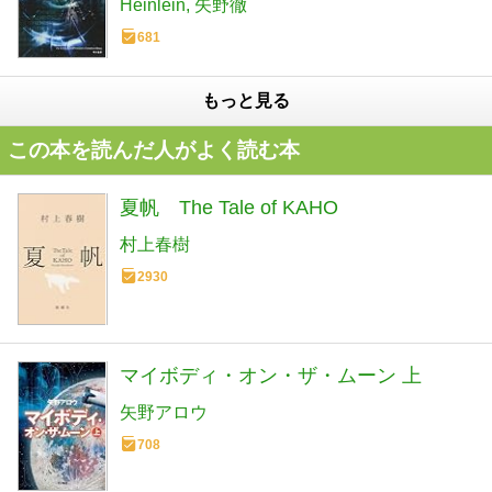
Heinlein
矢野徹
681
もっと見る
この本を読んだ人がよく読む本
夏帆 The Tale of KAHO
村上春樹
2930
マイボディ・オン・ザ・ムーン 上
矢野アロウ
708