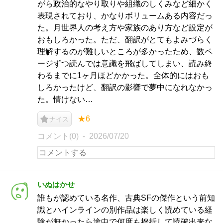
がら政治的なやり取りや組織のしくみなど細かく
表現されており、かなりボリュームある内容だっ
た。月世界人の考え方や家族のあり方など設定が
おもしろかった。ただ、翻訳がとてもよみづらく
理解するのが難しいところが多かったため、数ペ
ージずつ読んでは意識を飛ばしてしまい、読み終
わるまでに1ヶ月ほどかかった。全体的にはおも
しろかったけど、翻訳の影響で夢中になれなかっ
た。情けない…
★6
ナイス
コメント(0)
2026/07/20
いぬはかせ
誰もが認めている名作、古典SFの傑作という前知
識とハインラインの別作品は楽しく読めている経
験が無かったら途中で何度も挫折して読破出来な