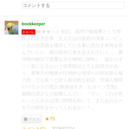
bookkeeper
★★★☆☆ 初読。地球の食糧庫として搾
ネタバレ
取される月世界。主人公は行政府の演算コンピュ
ータが自意識を獲得している事に気付き友情を育
んでいたが、独立戦争に巻き込まれていく…。農
作物の輸出で貴重な水が地球に移転し、遠からず
ジリ貧になるという世界観はとても説得力があ
り、軍事力や物量が圧倒的な地球への対抗策も魅
力的。でも延々と続く政治的な対話、登場人物間
のバランスの悪さ(教授強すぎ、ヒロイン空気)、
展開の遅さなど結構しんどい。「マン、これが終
わったらきみは僕に時間を割いて、またあのユー
モアの研究をやってくれるかい？」
★75
ナイス
コメント(1)
2026/07/24