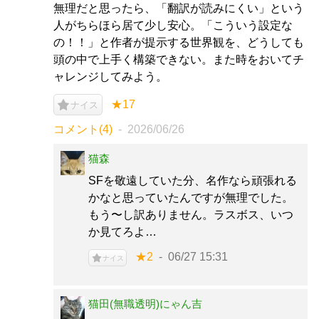
無理だと思ったら、「翻訳が読みにくい」という
人がちらほら居て少し安心。「こういう設定な
の！！」と作者が提示する世界観を、どうしても
頭の中で上手く構築できない。また時をおいてチ
ャレンジしてみよう。
★17
ナイス
コメント(4)
2026/06/26
猫森
SFを敬遠していた分、名作なら頑張れる
かなと思っていたんですが無理でした。
もう〜し訳ありません。ラスボス、いつ
か見てろよ…
★2
06/27 15:31
ナイス
猫田(無職透明)にゃん吉