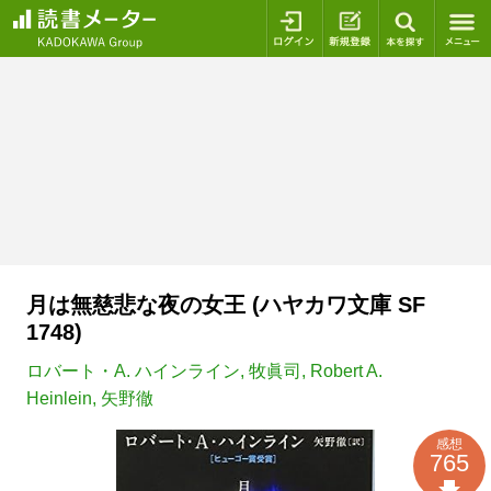
ログイン
新規登録
本を探
月は無慈悲な夜の女王 (ハヤカワ文庫 SF
1748)
ロバート・A. ハインライン
,
牧眞司
,
Robert A.
Heinlein
,
矢野徹
感想
765