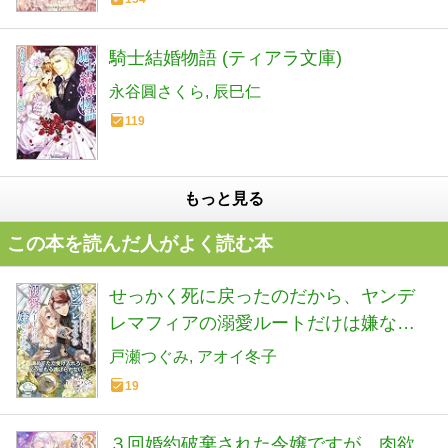
騎士結婚物語 (ティアラ文庫)
永谷圓さくら
辰巳仁
119
もっと見る
この本を読んだ人がよく読む本
せっかく死に戻ったのだから、ヤンデ
レマフィアの溺愛ルートだけは嫌なん
ですが (ソーニャ文庫)
戸瀬つぐみ
アオイ冬子
19
３回婚約破棄された令嬢ですが、肉欲