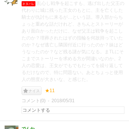
乱心し戦争を起こすも、逃げ出した父王の
ネタバレ
代わりに城に残った王女のもとに、主を亡くした
騎士が仇討ちに来るが…という話。導入部からち
ょっと重めな話だけれど、きちんとストーリーが
あり面白かっただけに、なぜ父王は戦争を起こし
たのか？埋葬されたはずの指輪を何故持っていた
のか？なぜ逃亡し隣国付近に行ったのか？妹はど
うなったのか？など残る謎が気になる。まTLにそ
こまでストーリーを求める方が間違いなのか。2
人の恋愛は、王女がでもでもだってを繰り返して
るだけなので、特に問題ない。あとちょっと使用
人の態度が大きいな、と感じた。
★11
ナイス
コメント(0)
2018/05/31
でんか