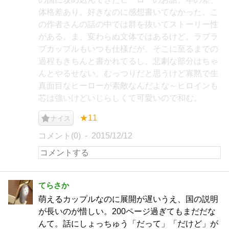
体格差あり。好きなのに感想書いてなかった。こ
の作者さんの話の中では群を抜いてストーリー性
がある。ま、変わらぬ文体ではあるけど。ラブラ
ブカップルもいつも仕様だが、そこに至るまでの
過程もきちんと書かれてるし、悲劇な部分はちゃ
んとやるせない。むっつりだと思うけど寡黙で生
真面目なヒーローが素敵なんだよな～ヒロインも
芯は強いけどいじらしくて可愛いので和む。
★11
ナイス
コメント(0)
2015/12/12
てらさか
萌えるカップルなのに展開が遅いうえ、国の説明
が長いのが惜しい。200ページ過ぎてもまだだな
んて。話にしょっちゅう「だって」「だけど」が