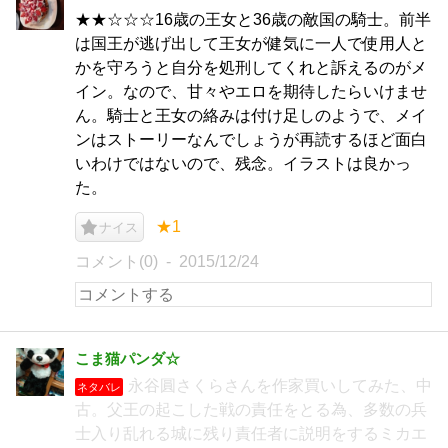
★★☆☆☆16歳の王女と36歳の敵国の騎士。前半
は国王が逃げ出して王女が健気に一人で使用人と
かを守ろうと自分を処刑してくれと訴えるのがメ
イン。なので、甘々やエロを期待したらいけませ
ん。騎士と王女の絡みは付け足しのようで、メイ
ンはストーリーなんでしょうが再読するほど面白
いわけではないので、残念。イラストは良かっ
た。
★1
ナイス
コメント(0)
2015/12/24
こま猫パンダ☆
永谷圓さくらさんを作家買いしてみた、中
ネタバレ
古。父王の起こした戦の責任をとる為、多数の兵
士入り乱れる城に残り責任者に説明をするミカエ