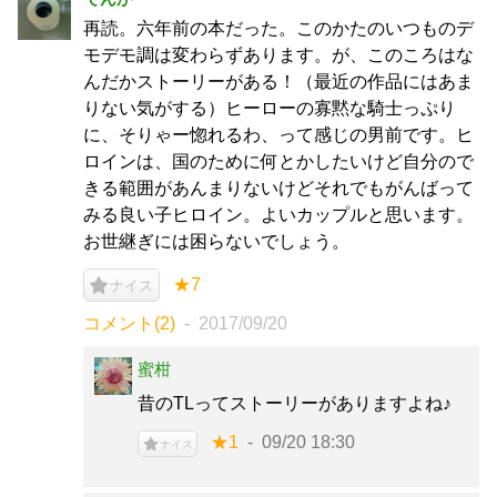
再読。六年前の本だった。このかたのいつものデ
モデモ調は変わらずあります。が、このころはな
んだかストーリーがある！（最近の作品にはあま
りない気がする）ヒーローの寡黙な騎士っぷり
に、そりゃー惚れるわ、って感じの男前です。ヒ
ロインは、国のために何とかしたいけど自分ので
きる範囲があんまりないけどそれでもがんばって
みる良い子ヒロイン。よいカップルと思います。
お世継ぎには困らないでしょう。
★7
ナイス
コメント(2)
2017/09/20
蜜柑
昔のTLってストーリーがありますよね♪
★1
09/20 18:30
ナイス