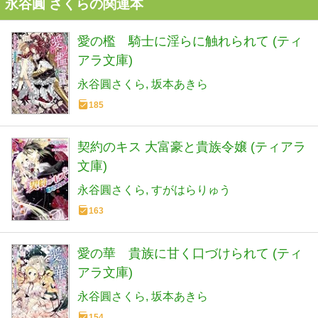
永谷圓 さくらの関連本
愛の檻 騎士に淫らに触れられて (ティ
アラ文庫)
永谷圓さくら
坂本あきら
185
契約のキス 大富豪と貴族令嬢 (ティアラ
文庫)
永谷圓さくら
すがはらりゅう
163
愛の華 貴族に甘く口づけられて (ティ
アラ文庫)
永谷圓さくら
坂本あきら
154