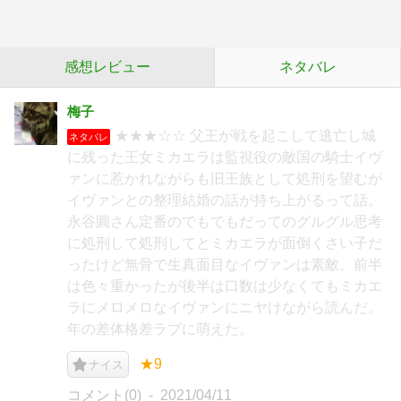
感想レビュー
ネタバレ
梅子
★★★☆☆ 父王が戦を起こして逃亡し城
ネタバレ
に残った王女ミカエラは監視役の敵国の騎士イヴ
ァンに惹かれながらも旧王族として処刑を望むが
イヴァンとの整理結婚の話が持ち上がるって話。
永谷圓さん定番のでもでもだってのグルグル思考
に処刑して処刑してとミカエラが面倒くさい子だ
ったけど無骨で生真面目なイヴァンは素敵。前半
は色々重かったが後半は口数は少なくてもミカエ
ラにメロメロなイヴァンにニヤけながら読んだ。
年の差体格差ラブに萌えた。
★9
ナイス
コメント(0)
2021/04/11