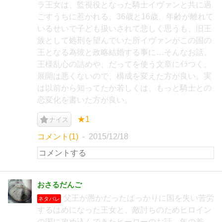
ラ王女は、監視役となった騎士イヴァンと共に過
ごすうちに惹かれる。36歳と16歳、年齢が離れて
いるせいで子ども扱いされて悲しく思うも、旧王
族として処刑を望んでいた所イヴァンがこの国の
王となる為彼と政略結婚する事に…そんなお話。
王様乱心の詰めや、だってを使う文章にｲﾗつく。
展開は悪くないので、構成を変えた方が良い。実
は以前から知ってたか若しくは、もっと騎士との
恋変化を書いた方が良い。
★1
ナイス
コメント(1)
2015/12/18
おさるだんご
父王が愚かだったばっかりに国を失い苦労
ネタバレ
するはめになった王女と、敵討ちのためヒロイン
の国に攻め込んできたヒーローのお話。年の差、