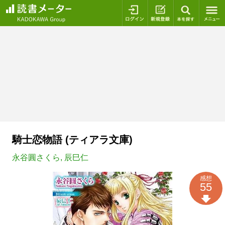
ログイン
新規登録
本を探
騎士恋物語 (ティアラ文庫)
永谷圓さくら
,
辰巳仁
感想
55