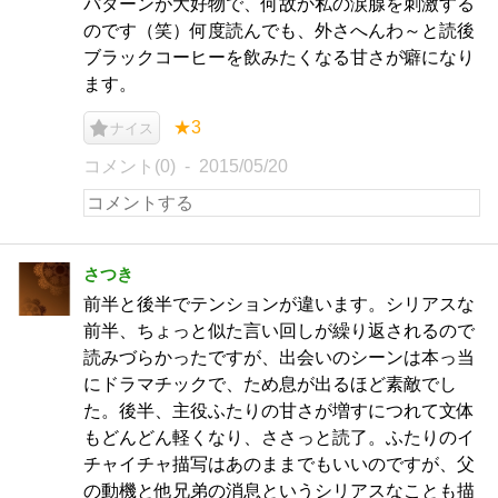
パターンが大好物で、何故か私の涙腺を刺激する
のです（笑）何度読んでも、外さへんわ～と読後
ブラックコーヒーを飲みたくなる甘さが癖になり
ます。
★3
ナイス
コメント(0)
2015/05/20
さつき
前半と後半でテンションが違います。シリアスな
前半、ちょっと似た言い回しが繰り返されるので
読みづらかったですが、出会いのシーンは本っ当
にドラマチックで、ため息が出るほど素敵でし
た。後半、主役ふたりの甘さが増すにつれて文体
もどんどん軽くなり、ささっと読了。ふたりのイ
チャイチャ描写はあのままでもいいのですが、父
の動機と他兄弟の消息というシリアスなことも描