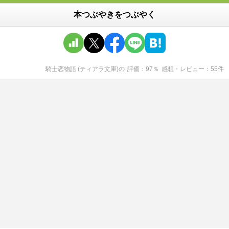
本つぶやきをつぶやく
騎士恋物語 (ティアラ文庫)
の
評価
97
％
感想・レビュー
55
件