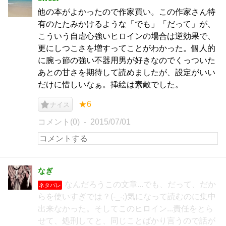
他の本がよかったので作家買い。この作家さん特
有のたたみかけるような「でも」「だって」が、
こういう自虐心強いヒロインの場合は逆効果で、
更にしつこさを増すってことがわかった。個人的
に腕っ節の強い不器用男が好きなのでくっついた
あとの甘さを期待して読めましたが、設定がいい
だけに惜しいなぁ。挿絵は素敵でした。
★6
ナイス
コメント(0)
2015/07/01
なぎ
なんだろうこの文章...でも、だって、だか
ネタバレ
らを使いすぎでは？(-_-;)気になって読むのに集中
出来なかった。そしてこのヒロイン...責任をとら
せて、処刑してと、同じことばかり言うので話が