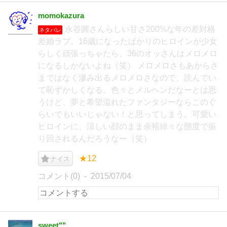
momokazura
永谷圓さんらしい甘さ200%な年の差対格
ネタバレ
差婚ラブ。16歳になったばかりのヒロインが少女
らしく頑張っちゃたら、36のオッさんはメロメロ
になるしかないよね（笑） メロメロさもあからさ
まではなく滲み出るメロメロさなので、読んでい
て恥ずかしくなる。色々とメルヘンだなーとは思
うけど、夢と希望溢れたファンタジーならこのぐ
らいでもいいじゃない！と思ってしまう。可愛い
ヒロインに、涼しい顔のまま余裕綽々な態度で振
り回されるんだろうなー（笑）
★12
ナイス
コメント(0)
2015/07/04
sweet""