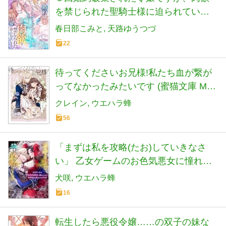
を禁じられた聖騎士様に迫られていま
す (ソーニャ文庫)
春日部こみと
天路ゆうつづ
22
待ってくださいお兄様!私たち血が繋が
ってなかったみたいです (蜜猫文庫 ML
144)
クレイン
ウエハラ蜂
56
「まずは私を攻略(たお)していきなさ
い」 乙女ゲームのお色気悪女に憧れて
いるのに黒幕義兄に阻まれるのはナゼ!?
犬咲
ウエハラ蜂
(蜜猫F文庫 MF 035)
16
転生したら悪役令嬢……の双子の妹な