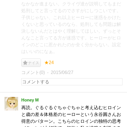
なかなか進まない。クライヴ達が説明してもまだ
処刑してと言ってるのでさすがにしつこいです。
子供じゃない、これ以上ヒーローに迷惑をかけた
くないと思っているのなら、処刑しても問題は解
決しないんだとはやく理解してほしい。ずっとそ
んなこと言ってる方が迷惑です。ヒーローがヒロ
インのどこに惹かれたのか全く分からない。設定
はいいのになぁ。
★24
ナイス
コメント(0)
2015/06/27
Honey M
再読。ぐるぐるぐちゃぐちゃと考え込むヒロイン
と歳の差＆体格差のヒーローという永谷圓さんお
得意のパターン。こちらのヒロインの独特の思考