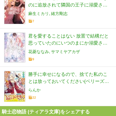
のに追放されて隣国の王子に溺愛され
ています (蜜猫F文庫 MF 036)
麻生ミカリ
緒方剛志
7
君を愛することはない 放置で結構だと
思っていたのにいつのまにか溺愛され
てます (蜜猫文庫 ML 148)
花菱ななみ
サマミヤアカザ
9
勝手に幸せになるので、捨てた私のこ
とは放っておいてください(ベリーズフ
ァンタジー)
らんか
22
騎士恋物語 (ティアラ文庫)をシェアする