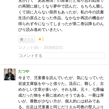
見かけて「ああ無情」の原著だと知り思わぬ形で
の再開に嬉しくなり夢中で読んだ。もちろん難し
くて頭に入らない箇所もあったが。私の今の読書
生活の原点となった作品。なかなか再読の機会が
得られず今になってしまったが第二巻以降ものん
びり読み進めていきたい。
★1
ナイス
コメント(0)
2026/02/21
たつや
今まで、児童書を読んでいたが、気になっていた
岩波文庫版をやっと借りた。流石に、難しく、古
めかしい文章が多いが、それも味。元々、七冊編
成だった物を４冊に改めたそうである。一冊は厚
いが、冊数が少ない方が、個人的には好みであ
る。出足は児童書と同じだリエル司教の聖人ぶり