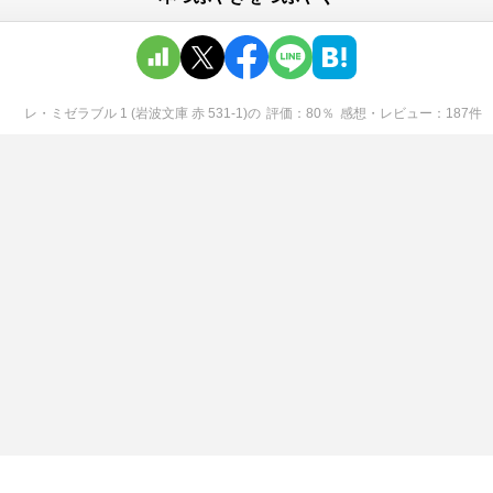
レ・ミゼラブル 1 (岩波文庫 赤 531-1)
の
評価
80
％
感想・レビュー
187
件