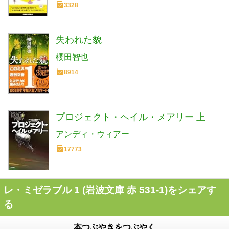
3328
失われた貌
櫻田智也
8914
プロジェクト・ヘイル・メアリー 上
アンディ・ウィアー
17773
レ・ミゼラブル 1 (岩波文庫 赤 531-1)をシェアす
る
本つぶやきをつぶやく