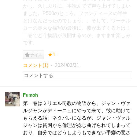
かし、久しぶりに、本読んでて声を上げてしまい
ました。P500のところ。ファンティーヌの半生
とはなんだったのでしょう。。そして、ワーテル
ローの長大な描写の最後に、彼が出てくるとは！
二巻でどう物語が展開するのか、ますます楽しみ
です。
★1
ナイス
コメント(1)
2024/03/31
Fumoh
第一巻はミリエル司教の物語から、ジャン・ヴァ
ルジャンがディーニュにやって来て、彼に助けて
もらえる話。ネタバレになるが、ジャン・ヴァル
ジャンは貧困から倫理が捻じ曲げられてしまって
おり、自分ではどうしようもできない手癖の悪さ