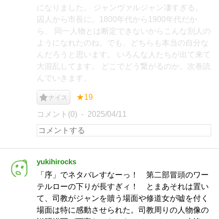
になりました。 ジャンヴァルジャン凄すぎる。
囚人から市長に。1800年代から1900年代だか
ら、 同一人物とは断定できないからこんな別人の
ようになれたのね。でも、どちらも本当の自分な
んだろうと思います。 いろんな人たちが出て来て
大混乱してます。 どこでどう繋がるのか。次巻読
んでいきます。
★19
ナイス
コメント(0)
2025/04/11
yukihirocks
「序」でネタバレすなーっ！ 第二部冒頭のワー
テルローの下りが長すぎィ！ とまあそれは置い
て、司教がジャンを贖う場面や修道女が嘘を付く
場面は特に感動させられた。司教周りの人物像の