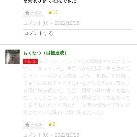
る発明が多く堪能できた
★11
ナイス
コメント(0)
2022/12/16
もくたつ（目標達成）
5.ジャン・バルジャンの話は学生のときに
ネタバレ
学んで知っていた。生活苦から犯罪に手を染めた
ジャン・バルジャンの哀しさや、刑務所を出所し
ても宿に泊めてもらえないなど生きるのに苦労す
る様に胸が傷んだ。ただ、司祭の銀の食器を盗ん
でしまうところには、人は環境によって変わって
しまうものだとも感じた。人間の情等が丁寧に描
写されていえ味わい深い作品だった。
★6
ナイス
コメント(0)
2022/10/16