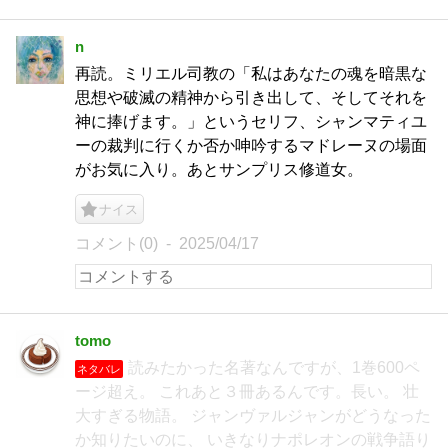
n
再読。ミリエル司教の「私はあなたの魂を暗黒な
思想や破滅の精神から引き出して、そしてそれを
神に捧げます。」というセリフ、シャンマティユ
ーの裁判に行くか否か呻吟するマドレーヌの場面
がお気に入り。あとサンプリス修道女。
ナイス
コメント(0)
2025/04/17
tomo
読みたかった名著なんですが、1巻600ペ
ネタバレ
ージ超え。 これあと３冊あるんです。長い。 壮
大すぎる物語。 ジャンヴァルジャンがどうなった
か知りたいのに、 いきなりナポレオンの戦争語り