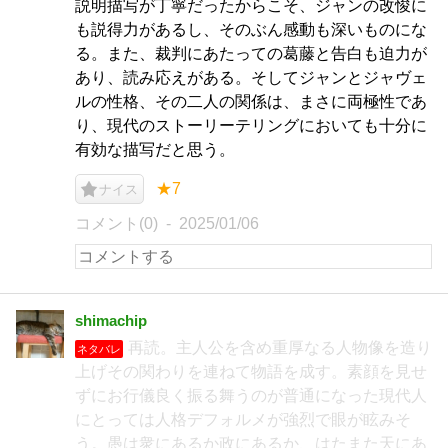
説明描写が丁寧だったからこそ、ジャンの改悛に
も説得力があるし、そのぶん感動も深いものにな
る。また、裁判にあたっての葛藤と告白も迫力が
あり、読み応えがある。そしてジャンとジャヴェ
ルの性格、その二人の関係は、まさに両極性であ
り、現代のストーリーテリングにおいても十分に
有効な描写だと思う。
★7
ナイス
コメント(0)
2025/01/06
shimachip
再読。主人公を含め重厚なる人物像を造り
ネタバレ
上げその関わりを連ねて物語を成す。素顔を見せ
ずにお行儀良く振る舞うのが普通になった現代人
にとっては人格デフォルメが強烈で眼が眩みそ
う。愚は衆にあるか政にあるか、はたまた天にあ