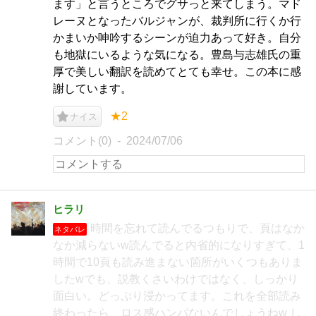
ます」と言うところでグサっと来てしまう。マド
レーヌとなったバルジャンが、裁判所に行くか行
かまいか呻吟するシーンが迫力あって好き。自分
も地獄にいるような気になる。豊島与志雄氏の重
厚で美しい翻訳を読めてとても幸せ。この本に感
謝しています。
★2
ナイス
コメント(0)
2024/07/06
ヒラリ
時間を忘れて読んでるつもりで、頁はなか
ネタバレ
なか減らないw読んでると内省的になりすぎて、1
時間で10頁も読み進まない箇所がいくつもありま
したwでも、説教くさいわけではなく、しっかり
面白い。どっぷり浸かってます。これを全部読み
終わったら、ロス感ハンパないんでしょうねw し