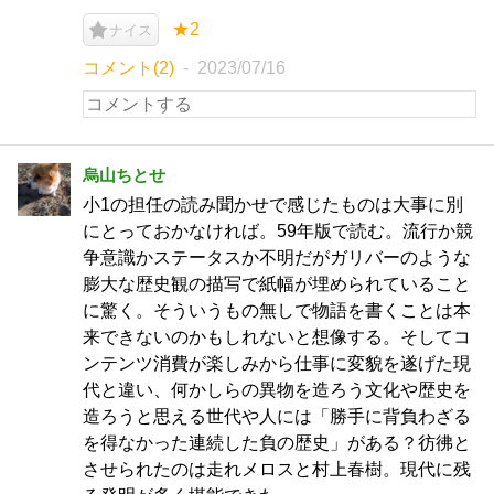
★2
ナイス
コメント(2)
2023/07/16
烏山ちとせ
小1の担任の読み聞かせで感じたものは大事に別
にとっておかなければ。59年版で読む。流行か競
争意識かステータスか不明だがガリバーのような
膨大な歴史観の描写で紙幅が埋められていること
に驚く。そういうもの無しで物語を書くことは本
来できないのかもしれないと想像する。そしてコ
ンテンツ消費が楽しみから仕事に変貌を遂げた現
代と違い、何かしらの異物を造ろう文化や歴史を
造ろうと思える世代や人には「勝手に背負わざる
を得なかった連続した負の歴史」がある？彷彿と
させられたのは走れメロスと村上春樹。現代に残