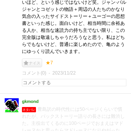
いほど、という感じではないけど笑。ジャン·バル
ジャンとコゼットの物語＋周辺の人たちのかなり
気合の入ったサイドストーリー＋ユーゴーの思想
書といった感じ。面白いけど、相当時間に余裕あ
る人か、相当な速読力の持ち主でない限り、この
完全版は敬遠しちゃうだろうなと思う。私はどち
らでもないけど、普通に楽しめたので、亀のよう
にゆっくり読んでいきます。
★7
ナイス
コメント(0)
2023/11/22
gkmond
豊島訳の時代性には50ページくらいで慣
ネタバレ
れたが、バックストーリー語りの長さには難渋し
た。主役出てくるのに100ページでおまえはマド
レーヌかと思ったらマドレーヌになりやがった。