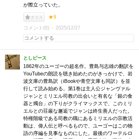
が際立っていた。
★9
ナイス
コメント(0)
2025/12/27
としピース
1862年のユーゴーの超名作。豊島与志雄の翻訳を
YouTubeの朗読を聴き始めたのがきっかけで、岩
波文庫の豊島訳（iBookや青空文庫も同訳）を並
行して読み始める。第1巻は主人公ジャンヴァル
ジャンとミリエル司教の出会いと有名な「銀の食
器と燭台」の下りがクライマックスで、このミリ
エルとの荘厳な邂逅でジャンは終生善人だった。
特権階級である司教の職にあるミリエルの宗教活
動は、偉人伝と呼べるもので、ユーゴーはこの物
語の序編を見事なものにした。最後のワーテルロ