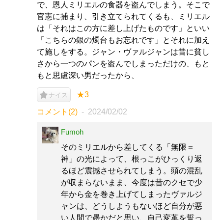
で、恩人ミリエルの食器を盗んでしまう。そこで
官憲に捕まり、引き立てられてくるも、ミリエル
は「それはこの方に差し上げたものです」といい
「こちらの銀の燭台もお忘れです」とそれに加え
て施しをする。ジャン・ヴァルジャンは昔に貧し
さから一つのパンを盗んでしまっただけの、もと
もと思慮深い男だったから、
★3
ナイス
コメント(2)
2024/02/02
Fumoh
そのミリエルから差してくる「無限＝
神」の光によって、根っこがひっくり返
るほど震撼させられてしまう。頭の混乱
が収まらないまま、今度は昔のクセで少
年から金を巻き上げてしまったヴァルジ
ャンは、どうしようもないほど自分が悪
い人間で愚かだと思い、自己変革を誓っ