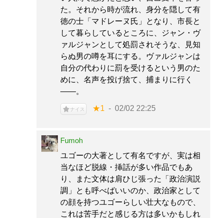
た。それから時が流れ、身分を隠して有
徳の士「マドレーヌ氏」となり、市長と
して暮らしているところに、ジャン・ヴ
ァルジャンとして処罰されそうな、見知
らぬ男の噂を耳にする。ヴァルジャンは
自分の代わりに罰を受けるという男のた
めに、名声を投げ捨て、捕まりに行く
――。
★1
02/02 22:25
ナイス
Fumoh
ユゴーの大著として有名ですが、実は相
当なほど脱線・挿話が多い作品でもあ
り、また文体は肩ひじ張った「政治演説
調」とも呼べばいいのか、政治家として
の顔を持つユゴーらしい壮大なもので、
これは苦手だと感じる方は多いかもしれ