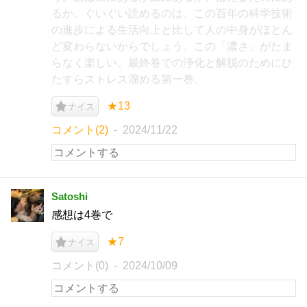
るか。ぐいぐい読めるのは、この百年の科学技術
の進歩による生活向上と比して人の中身がほとん
ど変わらないからでしょう。この「濃さ」がたま
らなく楽しい。最終巻での浄化と解脱のためにひ
たすらストレス溜める第一巻。
★13
ナイス
コメント(2)
2024/11/22
Satoshi
感想は4巻で
★7
ナイス
コメント(0)
2024/10/09