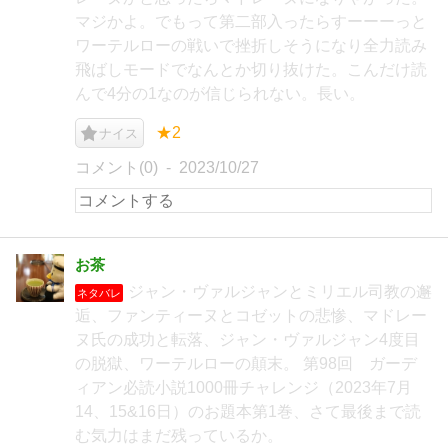
マジかよ。でもって第二部入ったらすーーーっと
ワーテルローの戦いで挫折しそうになり全力読み
飛ばしモードでなんとか切り抜けた。こんだけ読
んで4分の1なのが信じられない。長い。
★2
ナイス
コメント(0)
2023/10/27
お茶
ジャン・ヴァルジャンとミリエル司教の邂
ネタバレ
逅、ファンティーヌとコゼットの悲惨、マドレー
ヌ氏の成功と転落、ジャン・ヴァルジャン4度目
の脱獄、ワーテルローの顛末。 第98回 ガーデ
ィアン必読小説1000冊チャレンジ（2023年7月
14、15&16日）のお題本第1巻、さて最後まで読
む気力はまだ残っているか。