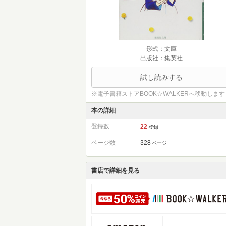
形式：文庫
出版社：集英社
試し読みする
※電子書籍ストアBOOK☆WALKERへ移動します
本の詳細
登録数
22
登録
ページ数
328
ページ
書店で詳細を見る