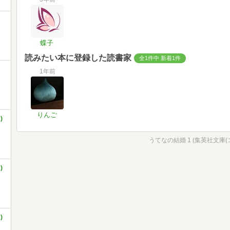
蝶子
読みたい本に登録した読書家
全1件中 新着1件
1年前
りんご
)
うてなの結婚 1 (集英社文庫(
)
)