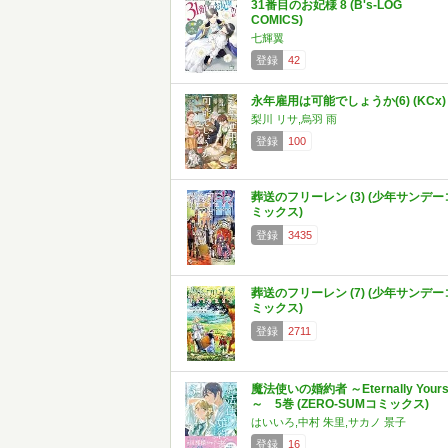
31番目のお妃様 8 (B's-LOG
COMICS)
七輝翼
登録
42
永年雇用は可能でしょうか(6) (KCx)
梨川 リサ,烏羽 雨
登録
100
葬送のフリーレン (3) (少年サンデー
ミックス)
登録
3435
葬送のフリーレン (7) (少年サンデー
ミックス)
登録
2711
魔法使いの婚約者 ～Eternally Your
～ 5巻 (ZERO-SUMコミックス)
はいいろ,中村 朱里,サカノ 景子
登録
16