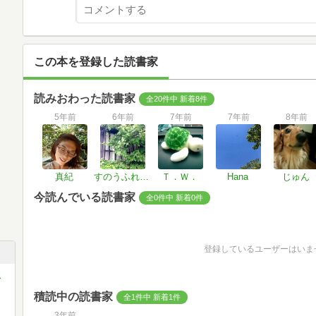
この本を登録した読書家
読みおわった読書家
全20件中 新着8件
5年前
6年前
7年前
7年前
8年前
真紀
すのうふれいく
Ｔ．Ｗ．
Hana
じゅん
今読んでいる読書家
全0件中 新着0件
登録しているユーザーはいま
ス
積読中の読書家
全1件中 新着1件
3年前