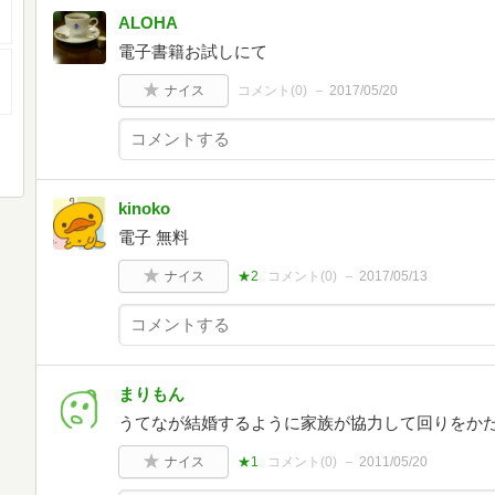
ALOHA
電子書籍お試しにて
ナイス
コメント(
0
)
2017/05/20
kinoko
電子 無料
ナイス
★2
コメント(
0
)
2017/05/13
まりもん
うてなが結婚するように家族が協力して回りをか
ナイス
★1
コメント(
0
)
2011/05/20