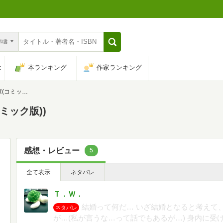
n和書
は
本ランキング
作家ランキング
ミック版))
ミック版))
感想・レビュー
5
全て表示
ネタバレ
Ｔ．Ｗ．
結婚って何だ… いざ結婚となると考えて
ネタバレ
が…(私が言うな…って話でもあるが…) 身内に