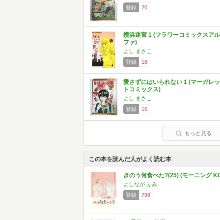
登録
20
横浜迷宮 1 (フラワーコミックスアル
ファ)
よし まさこ
登録
18
愛さずにはいられない 1 (マーガレッ
トコミックス)
よし まさこ
登録
16
もっと見る
この本を読んだ人がよく読む本
きのう何食べた?(25) (モーニング KC
よしなが ふみ
登録
798