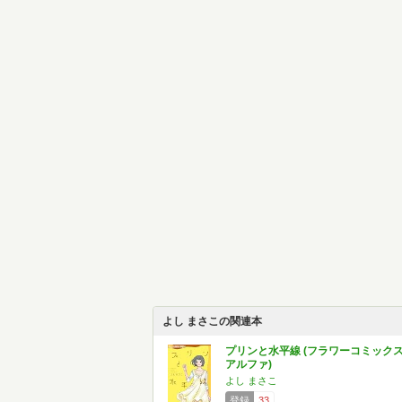
よし まさこの関連本
プリンと水平線 (フラワーコミック
アルファ)
よし まさこ
登録
33