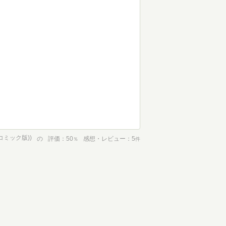
コミック版))
の
評価
50
感想・レビュー
5
％
件