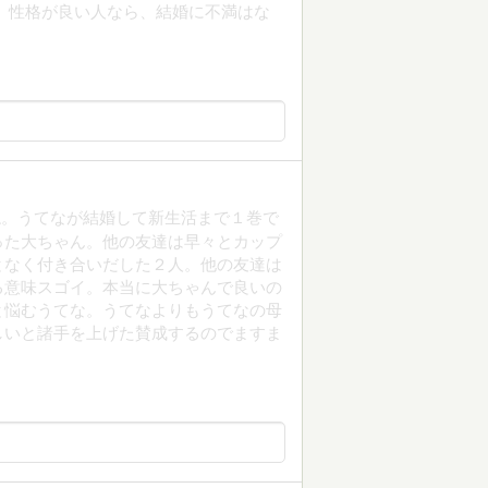
、性格が良い人なら、結婚に不満はな
ね。うてなが結婚して新生活まで１巻で
った大ちゃん。他の友達は早々とカップ
となく付き合いだした２人。他の友達は
る意味スゴイ。本当に大ちゃんで良いの
と悩むうてな。うてなよりもうてなの母
しいと諸手を上げた賛成するのでますま