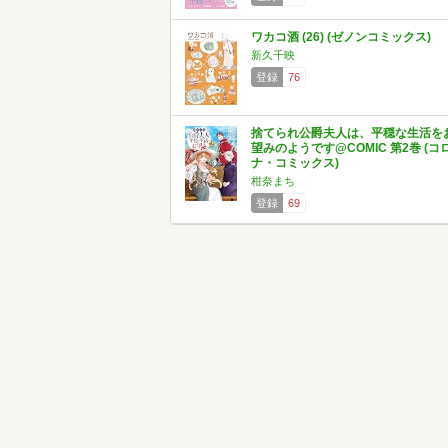
ワカコ酒 (26) (ゼノンコミックス)
新久千映
登録
76
捨てられ公爵夫人は、平穏な生活を
望みのようです@COMIC 第2巻 (コ
ナ・コミックス)
柑奈まち
登録
69