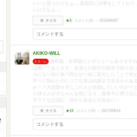
いいと思うけどなぁ… 真面目に仕事をしてくれて
いけどなぁ…
ナイス
★3
コメント(
0
)
2019/06/07
AKIKO-WILL
無料版：文庫版だとボリュームあります
ネタバレ
は書いてあります。友達との旅行の旅先で知り合
ルになり残り物？同士が一緒に花火したことで何
早々に別れたのにうてな達は結婚まで至るからあ
か？？大恋愛せずにこの人と結婚していいのか？
と姉２人が大ちゃんを気に入り、婿養子に来てほ
すうてなは悩む。傍から見るとお似合い！
ナイス
★16
コメント(
0
)
2017/09/14