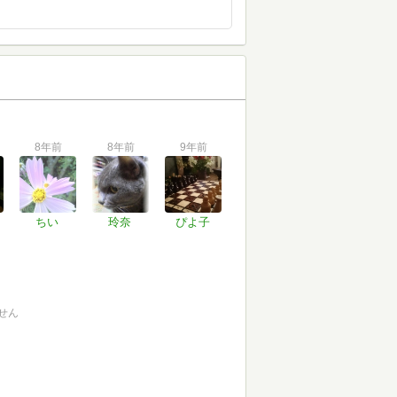
8年前
8年前
9年前
ちい
玲奈
ぴよ子
せん