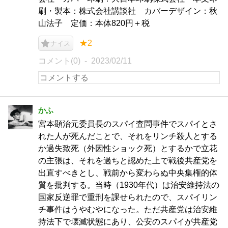
刷・製本：株式会社講談社 カバーデザイン：秋
山法子 定価：本体820円＋税
★2
ナイス
コメント(0)
2023/02/11
かふ
宮本顕治元委員長のスパイ査問事件でスパイとさ
れた人が死んだことで、それをリンチ殺人とする
か過失致死（外因性ショック死）とするかで立花
の主張は、それを過ちと認めた上で戦後共産党を
出直すべきとし、戦前から変わらぬ中央集権的体
質を批判する。当時（1930年代）は治安維持法の
国家反逆罪で重刑を課せられたので、スパイリン
チ事件はうやむやになった。ただ共産党は治安維
持法下で壊滅状態にあり、公安のスパイが共産党