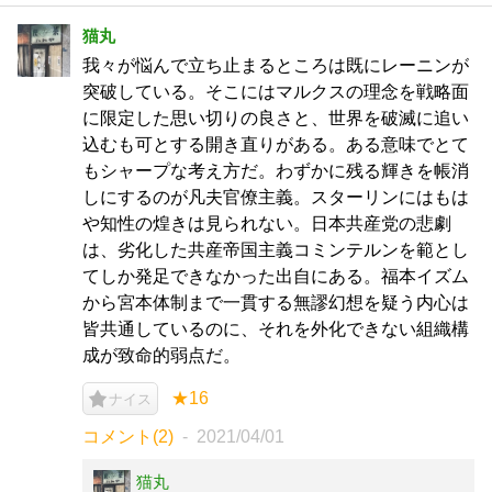
猫丸
我々が悩んで立ち止まるところは既にレーニンが
突破している。そこにはマルクスの理念を戦略面
に限定した思い切りの良さと、世界を破滅に追い
込むも可とする開き直りがある。ある意味でとて
もシャープな考え方だ。わずかに残る輝きを帳消
しにするのが凡夫官僚主義。スターリンにはもは
や知性の煌きは見られない。日本共産党の悲劇
は、劣化した共産帝国主義コミンテルンを範とし
てしか発足できなかった出自にある。福本イズム
から宮本体制まで一貫する無謬幻想を疑う内心は
皆共通しているのに、それを外化できない組織構
成が致命的弱点だ。
★16
ナイス
コメント(2)
2021/04/01
猫丸