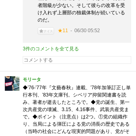
者階級が少ない。そして彼らの改革を受
け入れず上層部の独裁体制が続いている
のだ。
★11
06/30 05:52
ナイス
3件のコメントを全て見る
モリータ
◆'76-'77年『文藝春秋』連載、'78年加筆訂正し単
行本刊、'83年文庫刊。シベリア抑留関連書を読
み、著者が逝去したところで。◆党の誕生、第一
次共産党の壊滅、3.15、4.16事件、武装共産党ま
で。◆ポイント（注意点）は2つ。①党の組織作
り、当局による弾圧による党の消長の歴史である
（当時の社会にどんな現実的問題があり、党がそ