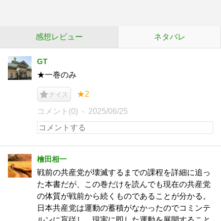
感想レビュー
ネタバレ
GT
★一巻のみ
★2
ナイス
コメント(0)
2025/06/25
檜田相一
戦前の共産党が壊滅するまでの課程を詳細に追っ
た本書だが、この巻だけを読んでも現在の共産党
の体質が戦前から続くものであることが分かる。
日本共産党は運動の蓄積がなかったのでコミンテ
ルンに盲従し、現実に即した運動を展開すること