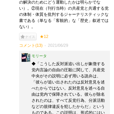
の解決のためにどう運動したかは明らかでな
い）。②現在（刊行当時）の共産党と共通する党
の体制・体質を批判するジャーナリスティックな
書である（単なる「客観的」な「歴史」叙述では
ない）。
★12
ナイス
コメント(13)
2021/06/29
モリータ
◆「こうした反対派追い出しが象徴する
党内言論の自由の圧殺に関して、共産党
中央がその説明に必ず用いる詭弁は、
「彼らが追い出されたのは反対意見を述
べたからではない。反対意見を述べる自
由は党内で保障されている。彼らが除名
されたのは、すべて反党行為、分派活動
などの規律違反を犯したからだ」という
ものである。この説明は、形式的にはい