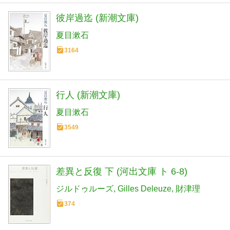
彼岸過迄 (新潮文庫)
夏目漱石
3164
行人 (新潮文庫)
夏目漱石
3549
差異と反復 下 (河出文庫 ト 6-8)
ジルドゥルーズ
Gilles Deleuze
財津理
374