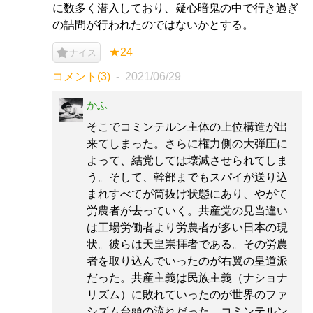
に数多く潜入しており、疑心暗鬼の中で行き過ぎ
の詰問が行われたのではないかとする。
★24
ナイス
コメント(3)
2021/06/29
かふ
そこでコミンテルン主体の上位構造が出
来てしまった。さらに権力側の大弾圧に
よって、結党しては壊滅させられてしま
う。そして、幹部までもスパイが送り込
まれすべてが筒抜け状態にあり、やがて
労農者が去っていく。共産党の見当違い
は工場労働者より労農者が多い日本の現
状。彼らは天皇崇拝者である。その労農
者を取り込んでいったのが右翼の皇道派
だった。共産主義は民族主義（ナショナ
リズム）に敗れていったのが世界のファ
シズム台頭の流れだった。コミンテルン