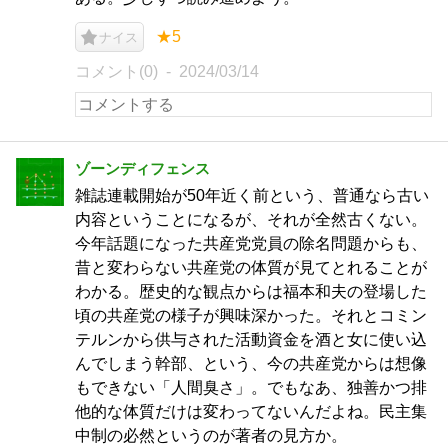
★5
ナイス
コメント(0)
2024/03/14
ゾーンディフェンス
雑誌連載開始が50年近く前という、普通なら古い
内容ということになるが、それが全然古くない。
今年話題になった共産党党員の除名問題からも、
昔と変わらない共産党の体質が見てとれることが
わかる。歴史的な観点からは福本和夫の登場した
頃の共産党の様子が興味深かった。それとコミン
テルンから供与された活動資金を酒と女に使い込
んでしまう幹部、という、今の共産党からは想像
もできない「人間臭さ」。でもなあ、独善かつ排
他的な体質だけは変わってないんだよね。民主集
中制の必然というのが著者の見方か。