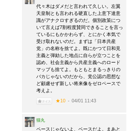
代々木はダメだと言われて久しい。左翼
天皇制とも言われる硬直した上意下達意
識がアナクロすぎるのだ。個別政策につ
いて言えば7割程度賛同できることを言っ
ているにもかかわらず、とにかく本気で
受け取れないのだ。まずは「日本共産
党」の名称を捨てよ。既にかつて日和見
主義と弾劾した地点に自らが立つことを
認め、社会主義から共産主義へのロード
マップも捨てよ。もともとまるっきりの
バカじゃないのだから、党公認の思想な
ど顧慮せず新しい将来像をゼロペースで
考えよ。
★10
04/01 11:43
ナイス
猫丸
ペースじゃないよ、ベースだよ。まあと