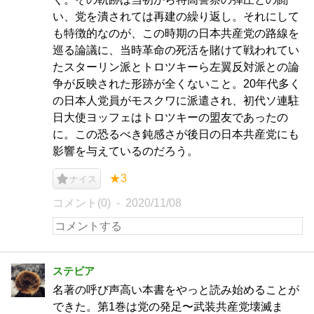
い、党を潰されては再建の繰り返し。それにして
も特徴的なのが、この時期の日本共産党の路線を
巡る論議に、当時革命の死活を賭けて戦われてい
たスターリン派とトロツキーら左翼反対派との論
争が反映された形跡が全くないこと。20年代多く
の日本人党員がモスクワに派遣され、初代ソ連駐
日大使ヨッフェはトロツキーの盟友であったの
に。この恐るべき鈍感さが後日の日本共産党にも
影響を与えているのだろう。
★3
ナイス
コメント(0)
2020/11/08
ステビア
名著の呼び声高い本書をやっと読み始めることが
できた。第1巻は党の発足〜武装共産党壊滅ま