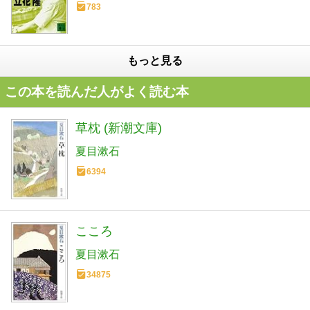
783
もっと見る
この本を読んだ人がよく読む本
草枕 (新潮文庫)
夏目漱石
6394
こころ
夏目漱石
34875