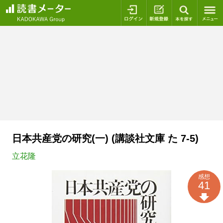
ログイン
新規登録
本を探
日本共産党の研究(一) (講談社文庫 た 7-5)
立花隆
感想
41