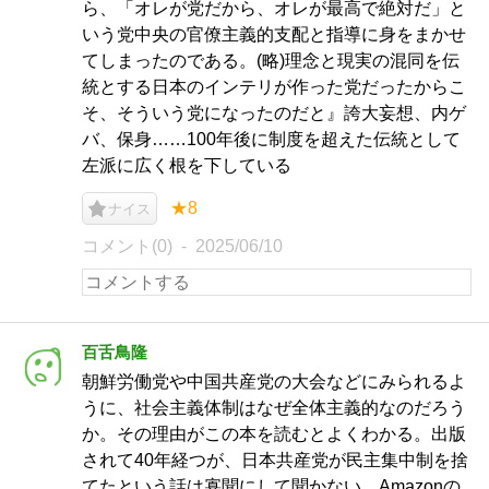
ら、「オレが党だから、オレが最高で絶対だ」と
いう党中央の官僚主義的支配と指導に身をまかせ
てしまったのである。(略)理念と現実の混同を伝
統とする日本のインテリが作った党だったからこ
そ、そういう党になったのだと』誇大妄想、内ゲ
バ、保身……100年後に制度を超えた伝統として
左派に広く根を下している
★8
ナイス
コメント(0)
2025/06/10
百舌鳥隆
朝鮮労働党や中国共産党の大会などにみられるよ
うに、社会主義体制はなぜ全体主義的なのだろう
か。その理由がこの本を読むとよくわかる。出版
されて40年経つが、日本共産党が民主集中制を捨
てたという話は寡聞にして聞かない。Amazonの