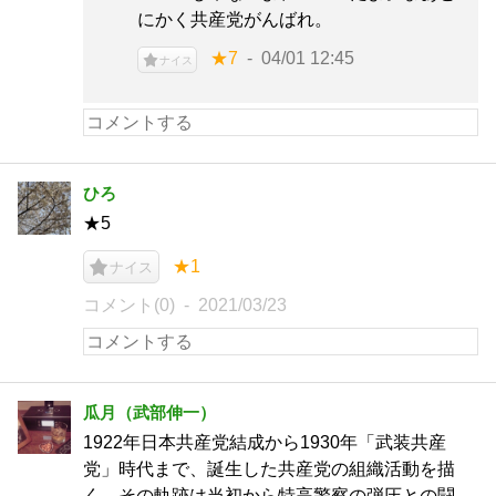
にかく共産党がんばれ。
★7
04/01 12:45
ナイス
ひろ
★5
★1
ナイス
コメント(0)
2021/03/23
瓜月（武部伸一）
1922年日本共産党結成から1930年「武装共産
党」時代まで、誕生した共産党の組織活動を描
く。その軌跡は当初から特高警察の弾圧との闘