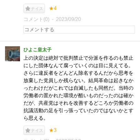
★4
ナイス
コメント(0)
2023/09/20
ひよこ皇太子
上の決定は絶対で批判禁止で分派を作るのも禁止
にした団体なんて腐っていくのは目に見えてる。
さらに違反者をどんどん除名するんだから思考を
放棄した党員しか残らない。結局革命は起きなか
ったわけだがこれでは自滅したも同然だ。当時の
労働者の置かれた環境が酷いものだったのは確か
だが、共産党はそれを改善するどころか労働者の
抗議活動の足を引っ張っていたのではないかとす
ら思える。
★3
ナイス