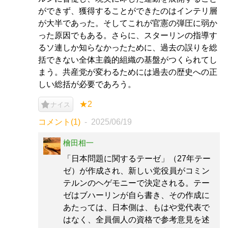
ができず、獲得することができたのはインテリ層
が大半であった。そしてこれが官憲の弾圧に弱か
った原因でもある。さらに、スターリンの指導す
るソ連しか知らなかったために、過去の誤りを総
括できない全体主義的組織の基盤がつくられてし
まう。共産党が変わるためには過去の歴史への正
しい総括が必要であろう。
★2
ナイス
コメント(1)
2025/06/19
檜田相一
「日本問題に関するテーゼ」（27年テー
ゼ）が作成され、新しい党役員がコミン
テルンのヘゲモニーで決定される。テー
ゼはブハーリンが自ら書き、その作成に
あたっては、日本側は、もはや党代表で
はなく、全員個人の資格で参考意見を述