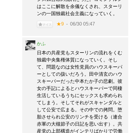
はここに解散を余儀なくされ、スターリ
ンの一国独裁社会主義になっていく。
★9
06/30 05:47
ナイス
かふ
日本の共産党もスターリンの流れをくむ
独裁中央集権体質になっていく。そし
て、問題なのは女性党員のハウスキーパ
ーとしての扱いだろう。田中清玄のハウ
スキーパーだった中本たか子の悲劇。彼
女の手記によるとハウスキーパーで同棲
生活しているうちにセックスも求められ
てしまう。そしてそれがスキャンダルと
して公安で広まる。その中での拷問。堕
胎させられ公安のリンチを受ける（連合
赤軍の大槻節子の日記を思い出す）。共
産党の上部構造がインテリばかりで労働