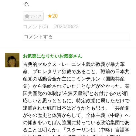
で。
★20
ナイス
コメント(0)
2020/08/23
お気楽になりたいお気楽さん
古典的マルクス・レーニン主義の教義が暴力革
命、プロレタリア独裁であること、戦前の日本共
産党の活動資金が主にコミンテルン（国際共産
党）から供給されていたことなどが分かった。某
国共産党の体制は”左翼天皇制”と名付けるのが相
応しいと思うとともに、特定政党に属しただけで
逮捕された戦前日本はどうかとも思う。「共産党
がその歴史と体質からして、全体主義（中略）へ
の傾きをいちばん強固に持っている政治集団であ
ることは明らか」「スターリンは（中略）言語学