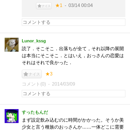
★1
03/14 00:04
ナイス
Lunor_kssg
読了．そこそこ．出落ちが全て，それ以降の展開
は本当にそこそこ．とはいえ，おっさんの恋愛は
それはそれで良かった．
★3
ナイス
コメント(0)
2014/03/09
すったもんだ
まず設定飲み込むのに時間がかかった。そうか美
少女と言う種族のおっさんか……一体どこに需要