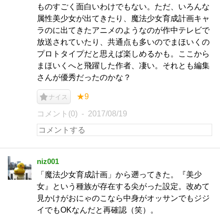
ものすごく面白いわけでもない。ただ、いろんな
属性美少女が出てきたり、魔法少女育成計画キャ
ラのに出てきたアニメのようなのが作中テレビで
放送されていたり、共通点も多いのでまほいくの
プロトタイプだと思えば楽しめるかも。ここから
まほいくへと飛躍した作者、凄い。それとも編集
さんが優秀だったのかな？
★9
ナイス
コメント(0)
2017/08/19
niz001
「魔法少女育成計画」から遡ってきた。『美少
女』という種族が存在する尖がった設定。改めて
見かけがおにゃのこなら中身がオッサンでもジジ
イでもOKなんだと再確認（笑）。