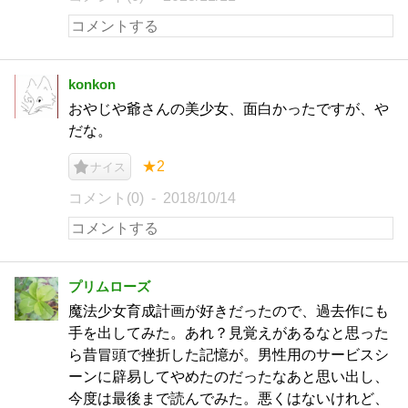
konkon
おやじや爺さんの美少女、面白かったですが、や
だな。
★2
ナイス
コメント(0)
2018/10/14
プリムローズ
魔法少女育成計画が好きだったので、過去作にも
手を出してみた。あれ？見覚えがあるなと思った
ら昔冒頭で挫折した記憶が。男性用のサービスシ
ーンに辟易してやめたのだったなあと思い出し、
今度は最後まで読んでみた。悪くはないけれど、