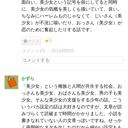
面白い。美少女という記号を俗にしてると同時
に、美少女の気概を美しくも描いていて、良い。
ちなみにハーレムものじゃなくて、じいさん（美
少女）が不況に喘いだり、おっさん（美少女）が
恋のために奮起したりする話です。
★5
ナイス
コメント(0)
2014/09/20
かずら
「美少女」という種族と人間が共生する社会。お
っさんも美少女、おばさんも美少女、男の子も美
少女。そんな美少女の支援をする少年の話。こう
いうバカ設定の話は大好きなのですが、文章が読
みづらくて読破まで時間がかかりました。小説を
書きなれていない人の文章っぽいですね。せっか
く画期的なネタを出したのだから細かい設定もも