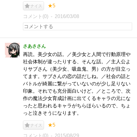
★5
ナイス
コメント(0)
2016/03/08
さあささん
再読。美少女の話。／美少女と人間で行動原理や
社会体制が違ったりする、そんな話。／主人公よ
りサブさん（美少女、吸血鬼、男）の方が目立っ
てます。サブさんの恋の話だしね。／社会の話と
バトルが綺麗に繋がっていないのが少し足りない
印象。それでも充分面白いけど。／ところで、次
作の魔法少女育成計画に出てくるキャラの元にな
ったと思われるキャラがちらほらいるので、ちょ
っと泣きそうになります。
★5
ナイス
コメント(0)
2015/08/29