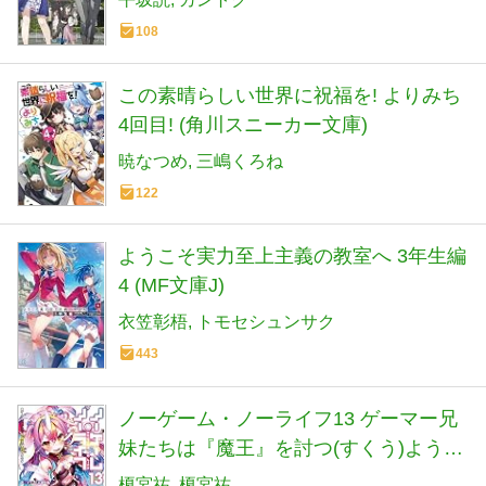
108
この素晴らしい世界に祝福を! よりみち
4回目! (角川スニーカー文庫)
暁なつめ
三嶋くろね
122
ようこそ実力至上主義の教室へ 3年生編
4 (MF文庫J)
衣笠彰梧
トモセシュンサク
443
ノーゲーム・ノーライフ13 ゲーマー兄
妹たちは『魔王』を討つ(すくう)ようで
す (MF文庫J)
榎宮祐
榎宮祐