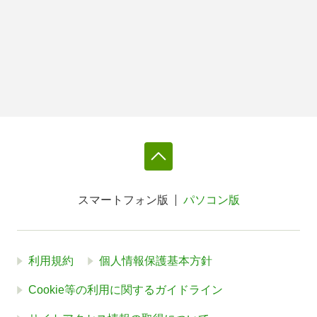
スマートフォン版
パソコン版
利用規約
個人情報保護基本方針
Cookie等の利用に関するガイドライン