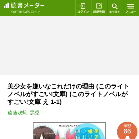
ログイン
新規登録
本を探
美少女を嫌いなこれだけの理由 (このライト
ノベルがすごい!文庫) (このライトノベルが
すごい!文庫 え 1-1)
遠藤浅蜊
,
黒兎
感想
66