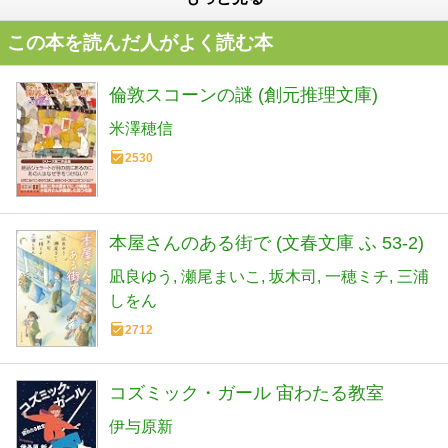
この本を読んだ人がよく読む本
倫敦スコーンの謎 (創元推理文庫)
米澤穂信
2530
本屋さんのある街で (文春文庫 ふ 53-2)
凪良ゆう
瀬尾まいこ
坂木司
一穂ミチ
三浦
しをん
2712
コズミック・ガール 宙わたる教室
伊与原新