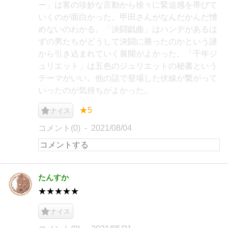
ー」は客の珍妙な言動から徐々に緊迫感を帯びて
いくのが面白かった。甲田さんがなんだかんだ憎
めないのわかる。「決闘戯曲」はハンデがあるは
ずの男たちがどうして決闘に勝ったのかという謎
から引き込まれていく展開がよかった。「千年ジ
ュリエット」は五色のジュリエットの秘書という
テーマがいい。他の話で登場した伏線が繋がって
いったのが気持ちがよかった。
★5
ナイス
コメント(0)
2021/08/04
たんすか
★★★★★
ナイス