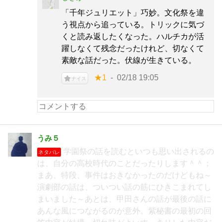
「千年ジュリエット」巧妙。文化祭を違
う視点から追っている。トリックに気づ
くと読み返したくなった。ハルチカが活
躍しなくて残念だったけれど、切なくて
素敵な話だった。伏線が生きている。
★1
02/18 19:05
ナイス
うみ５
学園祭の話を読むといつも思い出されるの
ネタバレ
は、自分の高校時代のことだったりします＾＾；
まあ、特段、事件はおきなかったのだけどもね～
演劇部の話は、ついつい話の筋にひきこまれてし
まいました～あとは、甲田さんの話が最後の話に
あんな風につながるのが意外。紫秘書の最初の回