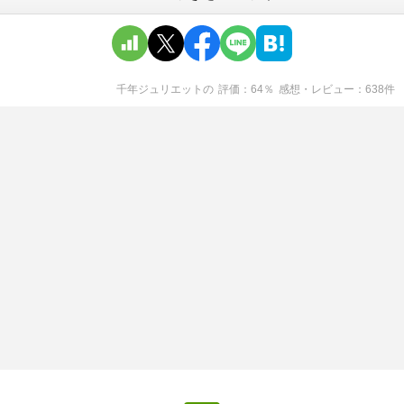
千年ジュリエット
の
評価
64
％
感想・レビュー
638
件