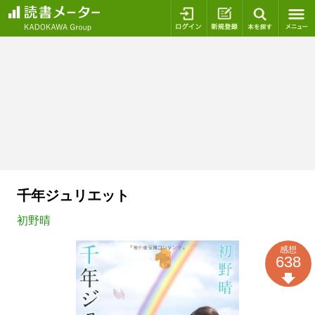
ログイン
新規登録
本を探
千年ジュリエット
初野晴
感想
638