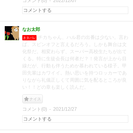
コメント(0)
2022/12/07
なお太郎
チカちゃん、ハル君の出番は少ない。言わ
ネタバレ
ば、スピンオフと言えるだろう。しかも舞台は文
化祭だ。相変わらず、スーパー高校生たちが出て
くる。特に生徒会長は何者だ？！発言が上から目
線だが、行動も伴うためか慕われている様子。甲
田先輩はカワイイ。熱い思いを持つロッカーであ
りながら礼儀正しくて周囲に気を配るところが良
い！！どの章も楽しく読んだ。
ナイス
コメント(0)
2021/12/27