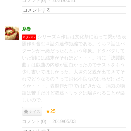
コメント(0)
2021/05/21
糸巻
シリーズ４作目は文化祭に沿って繋がる表
ネタバレ
題作を含む４話の連作短編である。うち２話はパ
ターンが一緒だったなという印象。ドタバタして
いた割には結末がそれほど・・・。特に「決闘戯
曲」は戯曲の内容が面白かったのでラストをもう
少し書いてほしかった。大塚の父親が出てきてそ
れでどうなるの？って消化不良なのは私だけだろ
うか・・・。表題作が中では好きかな。病気の物
語は苦手だけど叙述トリックは騙されることが楽
しいので。
★25
ナイス
コメント(0)
2019/05/03