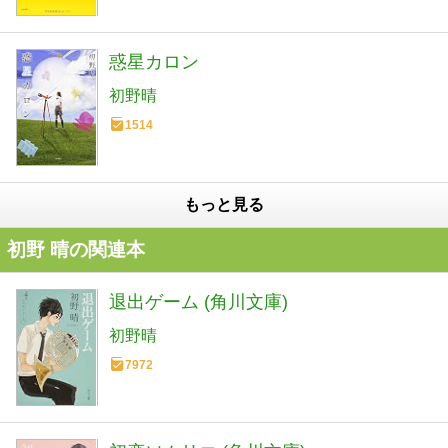
惑星カロン
初野晴
1514
もっと見る
初野 晴の関連本
退出ゲーム (角川文庫)
初野晴
7972