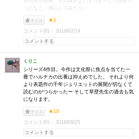
答内容が結構、切れ味がよいすっきりした内容だ
ったなと、感心してみたり。
★1
ナイス
コメント(0)
2019/02/14
くりこ
シリーズ4作目。今作は文化祭に焦点を当てた一
冊でハルチカの出番は抑えめでした。 それより何
より表題作の千年ジュリエットの展開が切なくて
読むのがつらかったー そして草壁先生の過去も気
になります。
★18
ナイス
コメント(0)
2018/09/25