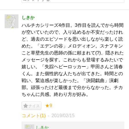
しきか
ハルチカシリーズ4作目。3作目を読んでから時間
が空いていたので、入り込めるか不安だったけれ
ど、過去のエピソードを思い出しながら楽しく読
めた。「エデンの谷」メロディオン。スナフキン
こと草壁先生の恩師の孫に頼まれて(?)、隠された
メッセージを探す。これからも登場するみたいで
嬉しい。「失踪ヘビーロッカー」甲田さんと清春
くん。また個性的な人たちが出てきた。時間との
戦い、緊迫感が楽しかった。「決闘戯曲」演劇
部。頑張ったけど最後まで分からなかった。チカ
ちゃんに共感。終わり方が好み。
★9
ナイス
コメント(1)
2019/02/15
しきか