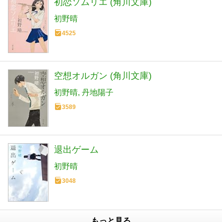
初恋ソムリエ (角川文庫)
初野晴
4525
空想オルガン (角川文庫)
初野晴
丹地陽子
3589
退出ゲーム
初野晴
3048
もっと見る