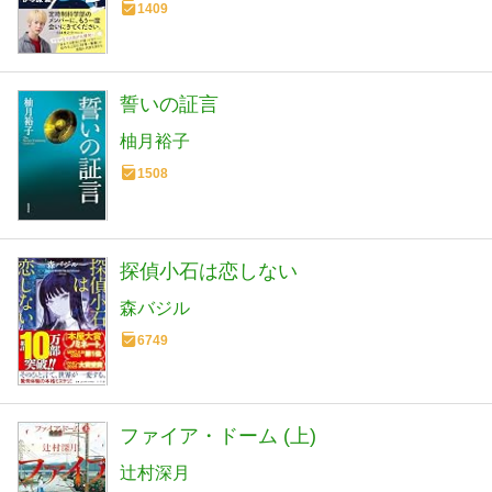
1409
誓いの証言
柚月裕子
1508
探偵小石は恋しない
森バジル
6749
ファイア・ドーム (上)
辻村深月