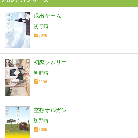
退出ゲーム
初野晴
3048
初恋ソムリエ
初野晴
2198
空想オルガン
初野晴
2095