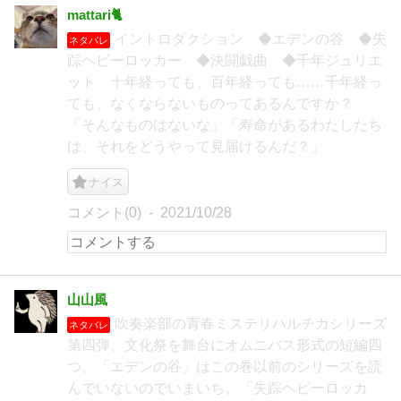
mattari🐈
イントロダクション ◆エデンの谷 ◆失
ネタバレ
踪ヘビーロッカー ◆決闘戯曲 ◆千年ジュリエ
ット 十年経っても、百年経っても……千年経っ
ても、なくならないものってあるんですか？
「そんなものはないな」「寿命があるわたしたち
は、それをどうやって見届けるんだ？」
ナイス
コメント(0)
2021/10/28
山山風
吹奏楽部の青春ミステリハルチカシリーズ
ネタバレ
第四弾。文化祭を舞台にオムニバス形式の短編四
つ。「エデンの谷」はこの巻以前のシリーズを読
んでいないのでいまいち。「失踪ヘビーロッカ