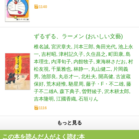
1140
ずるずる、ラーメン (おいしい文藝)
椎名誠
宮沢章夫
川本三郎
角田光代
池上永
一
吉村昭
津村記久子
久住昌之
町田康
島
本理生
内澤旬子
内館牧子
東海林さだお
村
松友視
千葉雅也
林静一
丸山健二
片岡義
男
池部良
丸谷才一
北杜夫
開高健
古波蔵
保好
荒木経惟
馳星周
藤子・F・不二雄
藤
子不二雄A
森下典子
曽野綾子
沢木耕太郎
吉本隆明
江國香織
石垣りん
1116
もっと見る
この本を読んだ人がよく読む本