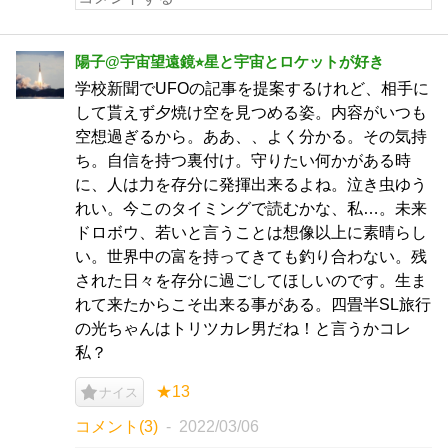
陽子@宇宙望遠鏡⭐︎星と宇宙とロケットが好き
学校新聞でUFOの記事を提案するけれど、相手に
して貰えず夕焼け空を見つめる姿。内容がいつも
空想過ぎるから。ああ、、よく分かる。その気持
ち。自信を持つ裏付け。守りたい何かがある時
に、人は力を存分に発揮出来るよね。泣き虫ゆう
れい。今このタイミングで読むかな、私…。未来
ドロボウ、若いと言うことは想像以上に素晴らし
い。世界中の富を持ってきても釣り合わない。残
された日々を存分に過ごしてほしいのです。生ま
れて来たからこそ出来る事がある。四畳半SL旅行
の光ちゃんはトリツカレ男だね！と言うかコレ
私？
★13
ナイス
コメント(3)
2022/03/06