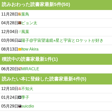
読みおわった読書家最新5件(50)
11月28日
葉鳥
04月28日
ピョン太
12月04日
風葉
03月06日
陽子@宇宙望遠鏡⭐︎星と宇宙とロケットが好き
08月13日
Itow Akira
積読中の読書家最新1件(1)
06月20日
MIRACLE
読みたい本に登録した読書家最新4件(5)
12月10日
不知火
01月24日
季子
05月29日
suicdio