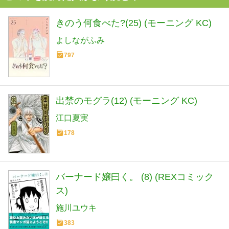
きのう何食べた?(25) (モーニング KC)
よしながふみ
797
出禁のモグラ(12) (モーニング KC)
江口夏実
178
バーナード嬢曰く。 (8) (REXコミック
ス)
施川ユウキ
383