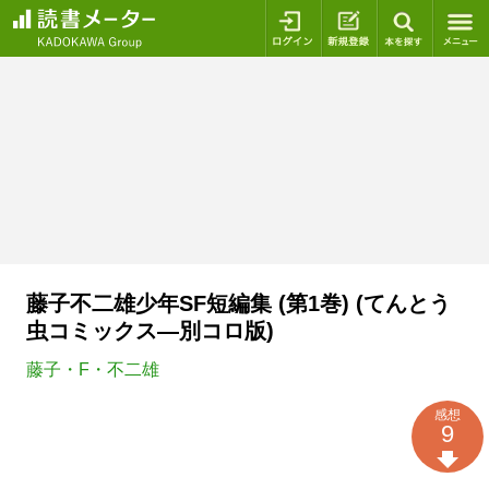
ログイン
新規登録
本を探
藤子不二雄少年SF短編集 (第1巻) (てんとう
虫コミックス―別コロ版)
藤子・F・不二雄
感想
9