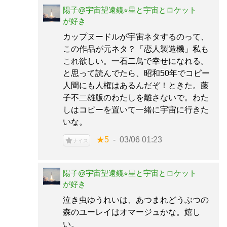
陽子@宇宙望遠鏡⭐︎星と宇宙とロケット
が好き
カップヌードルが宇宙ネタするのって、
この作品が元ネタ？「恋人製造機」私も
これ欲しい。一石二鳥で幸せになれる。
と思って読んでたら、昭和50年でコピー
人間にも人権はあるんだぞ！ときた。藤
子不二雄版のわたしを離さないで。わた
しはコピーを置いて一緒に宇宙に行きた
いな。
★5
03/06 01:23
ナイス
陽子@宇宙望遠鏡⭐︎星と宇宙とロケット
が好き
泣き虫ゆうれいは、あつまれどうぶつの
森のユーレイはオマージュかな。嬉し
い。