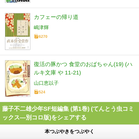
カフェーの帰り道
嶋津輝
6270
復活の豚かつ 食堂のおばちゃん(19) (ハ
ルキ文庫 や 11-21)
山口恵以子
524
藤子不二雄少年SF短編集 (第1巻) (てんとう虫コミ
ックス―別コロ版)をシェアする
本つぶやきをつぶやく