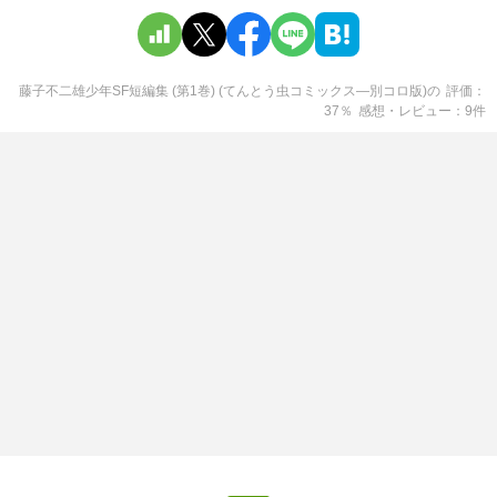
藤子不二雄少年SF短編集 (第1巻) (てんとう虫コミックス―別コロ版)
の
評価
37
％
感想・レビュー
9
件