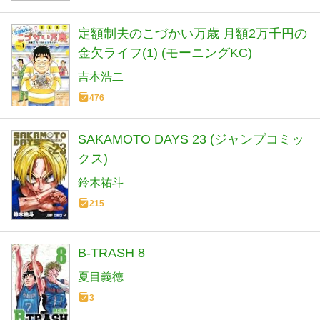
定額制夫のこづかい万歳 月額2万千円の
金欠ライフ(1) (モーニングKC)
吉本浩二
476
SAKAMOTO DAYS 23 (ジャンプコミッ
クス)
鈴木祐斗
215
B-TRASH 8
夏目義徳
3