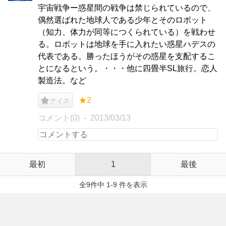
宇宙戦争ー惑星間の戦争は禁じられているので、
偶然選ばれた地球人である少年とそのロボット
（知力、体力が同等につくられている）を戦わせ
る。ロボットは地球を手に入れたい惑星ハデスの
代表である。勝ったほうがその惑星を支配するこ
とになるという。・・・他に四畳半SL旅行。恋人
製造法。など
★2
ナイス
コメント(0)
2013/03/13
最初
1
最後
全9件中 1-9 件を表示