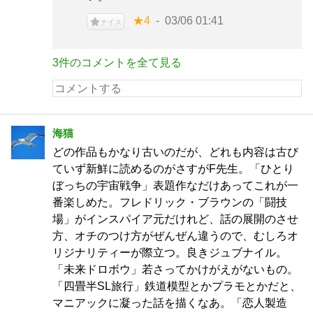
★4
03/06 01:41
ナイス
3件のコメントを全て見る
海猫
どの作品もかなり古いのだが、どれも内容は古び
ていず新鮮に読めるのがさすがF先生。「ひとり
ぼっちの宇宙戦争」表題作なだけあってこれが一
番楽しめた。フレドリック・ブラウンの「闘技
場」がインスパイア元だけれど、話の展開のさせ
方、オチのつけ方がぜんぜん違うので、むしろオ
リジナリティーが際立つ。良きジュブナイル。
「未来ドロボウ」若さってかけがえがないもの。
「四畳半SL旅行」鉄道模型とかプラモとかだと、
マニアックに凝った話を描くなあ。「恋人製造