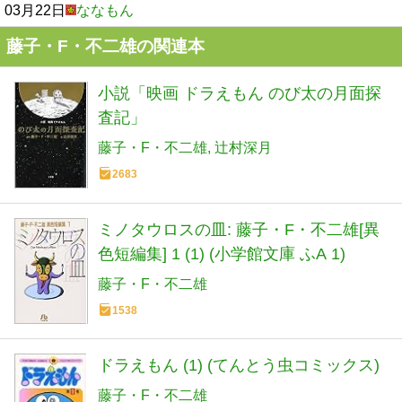
03月22日
ななもん
藤子・F・不二雄の関連本
小説「映画 ドラえもん のび太の月面探
査記」
藤子・F・不二雄
辻村深月
2683
ミノタウロスの皿: 藤子・F・不二雄[異
色短編集] 1 (1) (小学館文庫 ふA 1)
藤子・F・不二雄
1538
ドラえもん (1) (てんとう虫コミックス)
藤子・F・不二雄