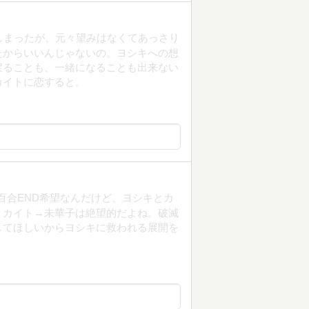
しまったが、元々望みはなくてあっさり
たからいいんじゃないの。ヨシキへの想
戻ることも、一緒になることも出来ない
カイトに恋すると。
百合END希望なんだけど、ヨシキとカ
。カイト→未華子は絶望的だよね。破滅
してほしいからヨシキに救われる展開を