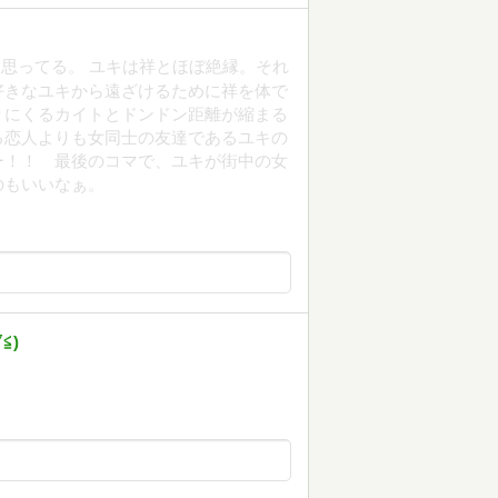
思ってる。 ユキは祥とほぼ絶縁。それ
好きなユキから遠ざけるために祥を体で
りにくるカイトとドンドン距離が縮まる
る恋人よりも女同士の友達であるユキの
ー！！ 最後のコマで、ユキが街中の女
のもいいなぁ。
⁠)