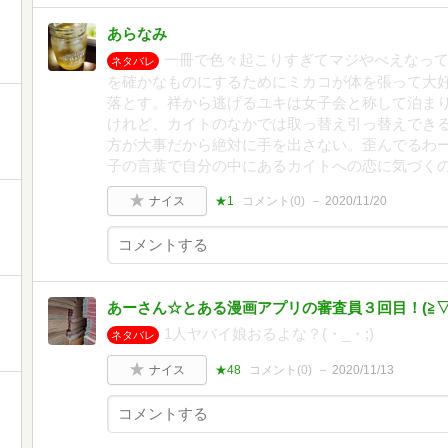
あらなみ
一冊で色々起こりすぎてマジやべえなって
ネタバレ
を確かなものにするためにミカコが体を張って大
落とす。祥から逃げるユキは女子会と称して泊ま
けれど、カイトのなかでは取っ替え引っ替えでき
方が大事だから絶対に手を出さない。歪んでるわ
子の言葉で自分の中にあるカイトへの恋に気づく
ナイス
★1
コメント(
0
)
2020/11/20
あーさん☆とある漫画アプリの審査員３回目！(⁠≧⁠▽⁠≦
1人ヤバイ娘おるよな？(・_・;)
ネタバレ
ナイス
★48
コメント(
0
)
2020/11/13