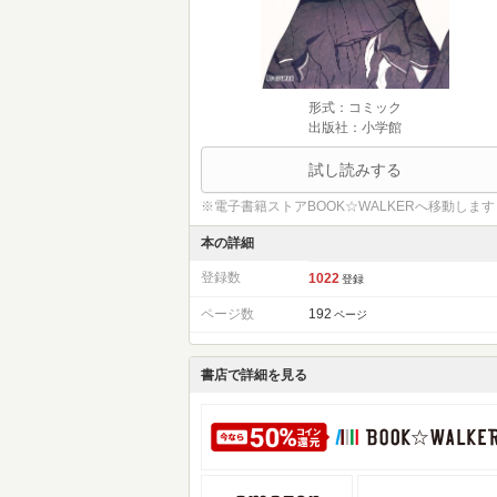
形式：コミック
出版社：小学館
試し読みする
※電子書籍ストアBOOK☆WALKERへ移動します
本の詳細
登録数
1022
登録
ページ数
192
ページ
書店で詳細を見る