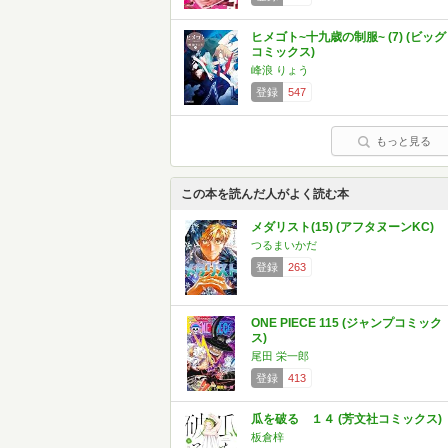
ヒメゴト~十九歳の制服~ (7) (ビッグ
コミックス)
峰浪 りょう
登録
547
もっと見る
この本を読んだ人がよく読む本
メダリスト(15) (アフタヌーンKC)
つるまいかだ
登録
263
ONE PIECE 115 (ジャンプコミック
ス)
尾田 栄一郎
登録
413
瓜を破る １４ (芳文社コミックス)
板倉梓