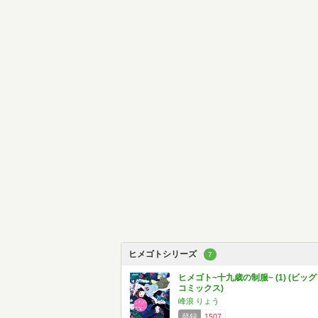
ヒメゴトシリーズ
7
ヒメゴト~十九歳の制服~ (1) (ビッグ
コミックス)
峰浪 りょう
登録
1507