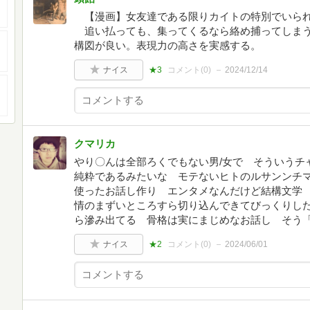
【漫画】女友達である限りカイトの特別でいられ
追い払っても、集ってくるなら絡め捕ってしまう
構図が良い。表現力の高さを実感する。
ナイス
★3
コメント(
0
)
2024/12/14
クマリカ
やり〇んは全部ろくでもない男/女で そういうチ
純粋であるみたいな モテないヒトのルサンンチマ
使ったお話し作り エンタメなんだけど結構文学
情のまずいところすら切り込んできてびっくりし
ら滲み出てる 骨格は実にまじめなお話し そう
ナイス
★2
コメント(
0
)
2024/06/01