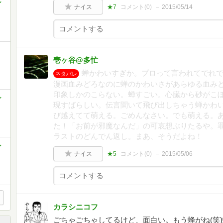
ン
ナイス
★7
コメント(
0
)
2015/05/14
壱ヶ谷@多忙
蝉かわいすぎか。プロって言われてでれ
ネタバレ
漫画血みどろなのに蝉のかわいさがあらゆる血み
印象しかのこらない。蝉すごい。心臓から砂がこ
ン
現すばらしい。伝言聞いて飛び出しちゃう蝉かわ
び越えてて萌える。ごめんなさい。でも萌える。
た！「お前が邪魔なんだ」の可哀想ぶりたるや。罪
ラストのどんでん返し。まあ、そうだよね！
ン
ナイス
★5
コメント(
0
)
2015/05/06
カラシニコフ
ごちゃごちゃしてるけど、面白い。もう蜂がね(笑