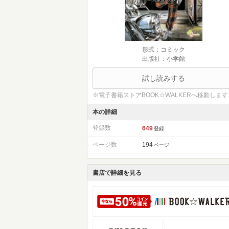
形式：コミック
出版社：小学館
試し読みする
※電子書籍ストアBOOK☆WALKERへ移動します
本の詳細
登録数
649
登録
ページ数
194
ページ
書店で詳細を見る