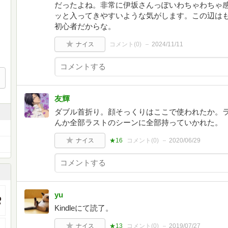
だったよね。非常に伊坂さんっぽいわちゃわちゃ
ッと入ってきやすいような気がします。この辺は
初心者だからな。
ナイス
コメント(
0
)
2024/11/11
友輝
ダブル首折り。顔そっくりはここで使われたか。
んか全部ラストのシーンに全部持っていかれた。
ナイス
★16
コメント(
0
)
2020/06/29
yu
Kindleにて読了。
ナイス
★13
コメント(
0
)
2019/07/27