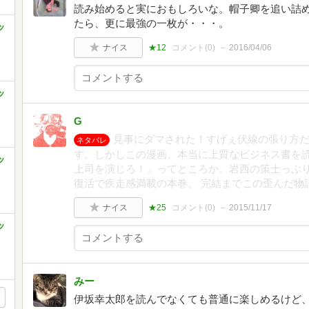
読み始めると実におもしろいな。帽子卿を追い詰
たら、更に最強の一枚が・・・。
ッ
ナイス
★12
コメント(
0
)
2016/04/06
ッ
G
見事にダマされた！すげぇ伏線の張り方
ネタバレ
す。しかしこの漫画、本当に上質なビジネス書を
ッ
上司を演じろ！」ってところか。岩西の策士っぷり
復活で疾走感満載の本巻。 完結までこの歪んだ物
ナイス
★25
コメント(
0
)
2015/11/17
ッ
みー
伊坂幸太郎を読んでなくても普通に楽しめるけど