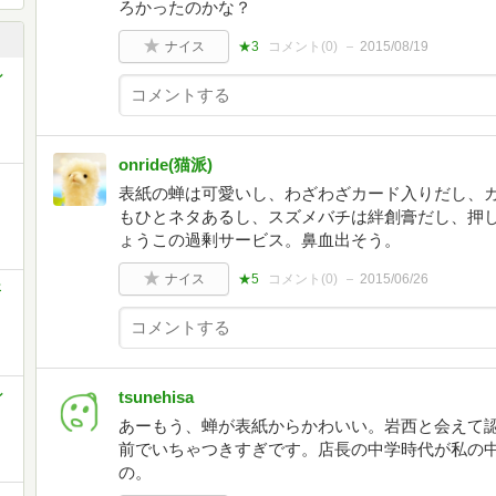
ろかったのかな？
ナイス
★3
コメント(
0
)
2015/08/19
ン
onride(猫派)
表紙の蝉は可愛いし、わざわざカード入りだし、
もひとネタあるし、スズメバチは絆創膏だし、押
ょうこの過剰サービス。鼻血出そう。
ナイス
★5
コメント(
0
)
2015/06/26
年
ン
tsunehisa
あーもう、蝉が表紙からかわいい。岩西と会えて
前でいちゃつきすぎです。店長の中学時代が私の
の。