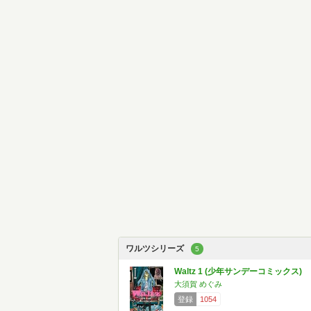
ワルツシリーズ
5
Waltz 1 (少年サンデーコミックス)
大須賀 めぐみ
登録
1054