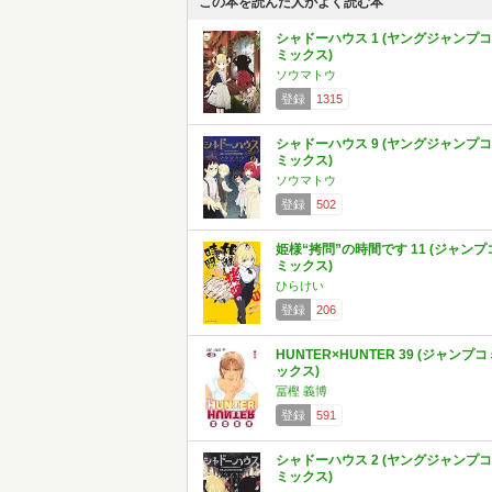
この本を読んだ人がよく読む本
シャドーハウス 1 (ヤングジャンプコ
ミックス)
ソウマトウ
登録
1315
シャドーハウス 9 (ヤングジャンプコ
ミックス)
ソウマトウ
登録
502
姫様“拷問”の時間です 11 (ジャンプ
ミックス)
ひらけい
登録
206
HUNTER×HUNTER 39 (ジャンプコ
ックス)
冨樫 義博
登録
591
シャドーハウス 2 (ヤングジャンプコ
ミックス)