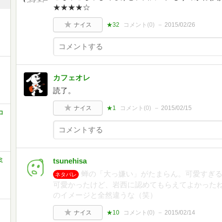
★★★★☆
ナイス
★32
コメント(
0
)
2015/02/26
カフェオレ
読了。
ナイス
★1
コメント(
0
)
2015/02/15
コ
ミ
tsunehisa
蝉の「大っ嫌い」がたまらん。可愛すぎ
ネタバレ
可愛かったけど、岩西に認めてもらえてよかった
のイメージと全然違うな（笑）
ナイス
★10
コメント(
0
)
2015/02/14