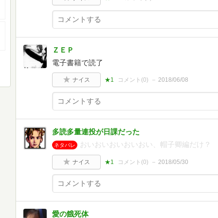
ＺＥＰ
電子書籍で読了
ナイス
★1
コメント(
0
)
2018/06/08
多読多量連投が日課だった
おいおいおいおいおい、帽子卿編だけ？
ネタバレ
ナイス
★1
コメント(
0
)
2018/05/30
愛の餓死体