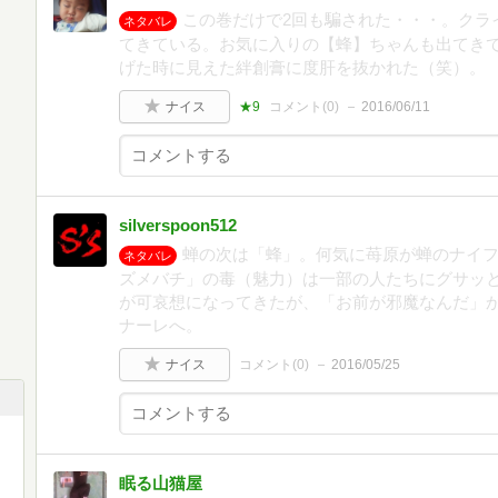
この巻だけで2回も騙された・・・。クラ
ネタバレ
てきている。お気に入りの【蜂】ちゃんも出てき
げた時に見えた絆創膏に度肝を抜かれた（笑）。
ナイス
★9
コメント(
0
)
2016/06/11
silverspoon512
蝉の次は「蜂」。何気に苺原が蝉のナイ
ネタバレ
ズメバチ」の毒（魅力）は一部の人たちにグサッ
が可哀想になってきたが、「お前が邪魔なんだ」
ナーレへ。
ナイス
コメント(
0
)
2016/05/25
眠る山猫屋