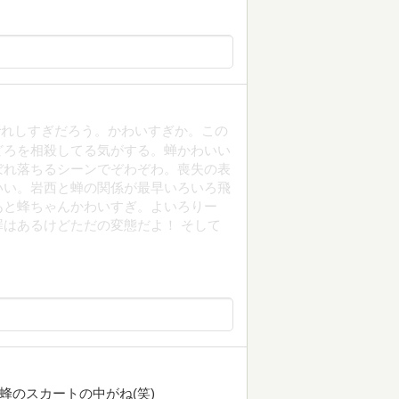
でれしすぎだろう。かわいすぎか。この
どろを相殺してる気がする。蝉かわいい
ぼれ落ちるシーンでぞわぞわ。喪失の表
いい。岩西と蝉の関係が最早いろいろ飛
あと蜂ちゃんかわいすぎ。よいろりー
はあるけどただの変態だよ！ そして
)蜂のスカートの中がね(笑)