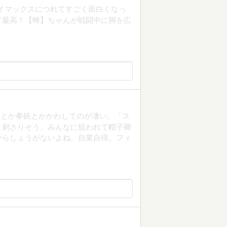
イマックスにつれてすごく面白くなっ
て最高！【蜂】ちゃんが戦闘中に脚を広
フとか拳銃とかかわしてのが凄い。「ス
と刺さりそう。みんなに狙われて帽子卿
からしょうがないよね。自業自得。フィ