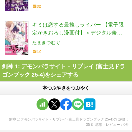
32
キミは恋する最推しライバー 【電子限
定かきおろし漫画付】＜デジタル修正
版＞ (GUSH COMICS)
たまきつむぐ
12
剣神 1: デモンパラサイト・リプレイ (富士見ドラ
ゴンブック 25-4)をシェアする
本つぶやきをつぶやく
剣神 1: デモンパラサイト・リプレイ (富士見ドラゴンブック 25-4)
の
評価
35
％
感想・レビュー
0
件