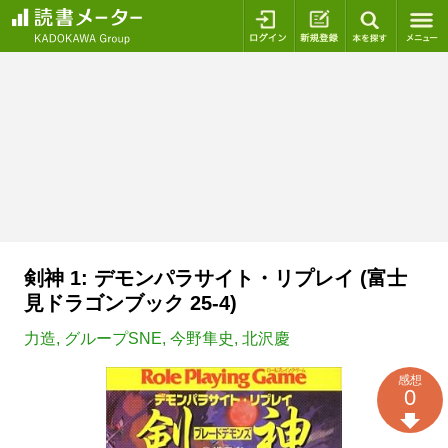
ログイン
新規登録
本を探
剣神 1: デモンパラサイト・リプレイ (富士
見ドラゴンブック 25-4)
力造
,
グループSNE
,
今野隼史
,
北沢慶
感想
0