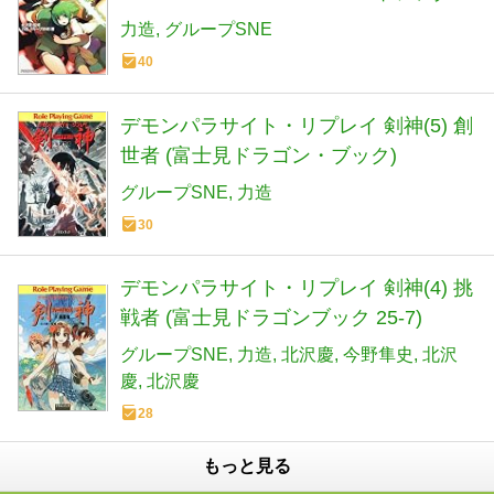
ト！─（２） (富士見ドラゴン・ブック)
力造
グループSNE
40
デモンパラサイト・リプレイ 剣神(5) 創
世者 (富士見ドラゴン・ブック)
グループSNE
力造
30
デモンパラサイト・リプレイ 剣神(4) 挑
戦者 (富士見ドラゴンブック 25-7)
グループSNE
力造
北沢慶
今野隼史
北沢
慶
北沢慶
28
もっと見る