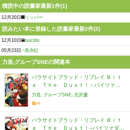
積読中の読書家最新1件(1)
12月20日
リッパー
読みたい本に登録した読書家最新2件(2)
12月10日
suicdio
05月23日
吾亦紅
力造,グループSNEの関連本
パラサイトブラッド・リプレイ Ｂｉｔ
ｅ Ｔｈｅ Ｄｕｓｔ！－バイツァダ
スト！－（１） (富士見ドラゴンブック
力造
グループSNE
北沢慶
31-1)
56
パラサイトブラッド・リプレイ Ｂｉｔ
ｅ Ｔｈｅ Ｄｕｓｔ！─バイツァダス