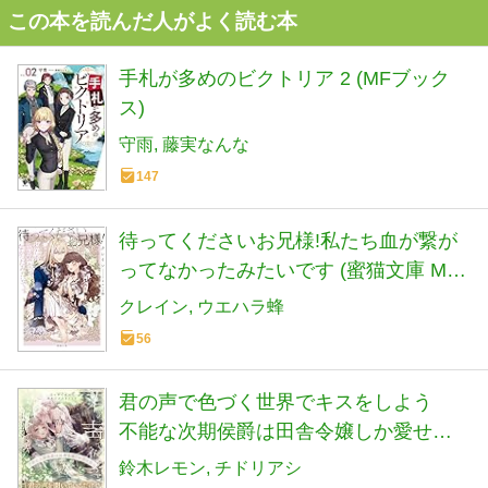
この本を読んだ人がよく読む本
手札が多めのビクトリア 2 (MFブック
ス)
守雨
藤実なんな
147
待ってくださいお兄様!私たち血が繋が
ってなかったみたいです (蜜猫文庫 ML
144)
クレイン
ウエハラ蜂
56
君の声で色づく世界でキスをしよう
不能な次期侯爵は田舎令嬢しか愛せな
い (フェアリーキス ピンク)
鈴木レモン
チドリアシ