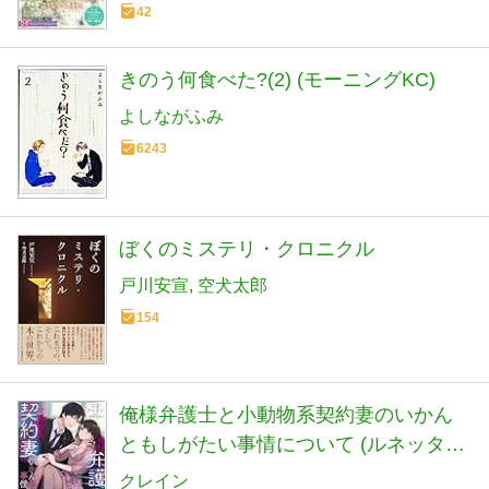
42
きのう何食べた?(2) (モーニングKC)
よしながふみ
6243
ぼくのミステリ・クロニクル
戸川安宣
空犬太郎
154
俺様弁護士と小動物系契約妻のいかん
ともしがたい事情について (ルネッタブ
ックス)
クレイン