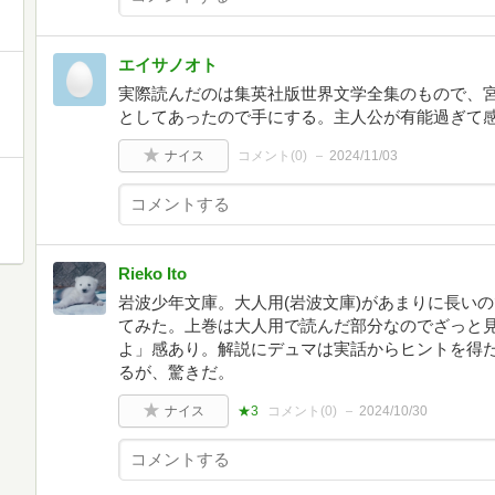
エイサノオト
実際読んだのは集英社版世界文学全集のもので、
としてあったので手にする。主人公が有能過ぎて
ナイス
コメント(
0
)
2024/11/03
Rieko Ito
岩波少年文庫。大人用(岩波文庫)があまりに長い
てみた。上巻は大人用で読んだ部分なのでざっと
よ」感あり。解説にデュマは実話からヒントを得
るが、驚きだ。
ナイス
★3
コメント(
0
)
2024/10/30