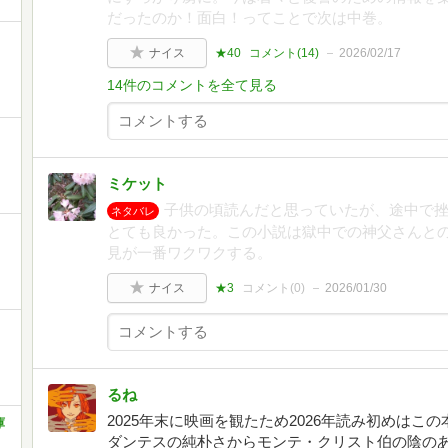
だったのか！面白！ってことで次は中巻。
ナイス
★40
コメント(
14
)
2026/02/17
14件のコメントを全て見る
ミケット
子供の頃読んだと思っていたが、途中で
ネタバレ
とても良かった。この小説は獄中での神父さんと
見が一番ワクワクする。
ナイス
★3
コメント(
0
)
2026/01/30
るね
2025年末に映画を観たため2026年読み初めは
庫
ダンテスの純朴さからモンテ・クリスト伯の陰の