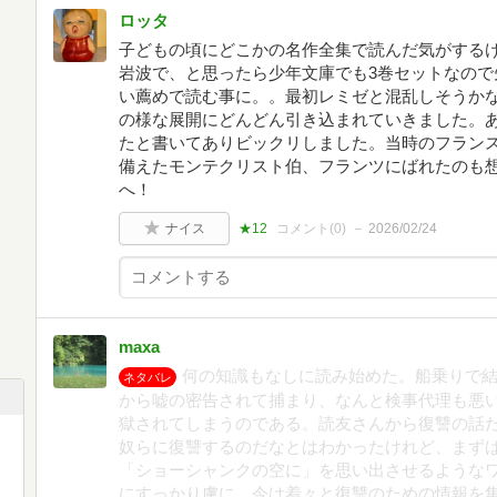
ロッタ
子どもの頃にどこかの名作全集で読んだ気がする
岩波で、と思ったら少年文庫でも3巻セットなので
い薦めで読む事に。。最初レミゼと混乱しそうか
の様な展開にどんどん引き込まれていきました。
たと書いてありビックリしました。当時のフラン
備えたモンテクリスト伯、フランツにばれたのも
へ！
ナイス
★12
コメント(
0
)
2026/02/24
maxa
何の知識もなしに読み始めた。船乗りで
ネタバレ
から嘘の密告されて捕まり、なんと検事代理も悪
獄されてしまうのである。読友さんから復讐の話
奴らに復讐するのだなとはわかったけれど、まず
「ショーシャンクの空に」を思い出させるような
にすっかり虜に。今は着々と復讐のための情報を