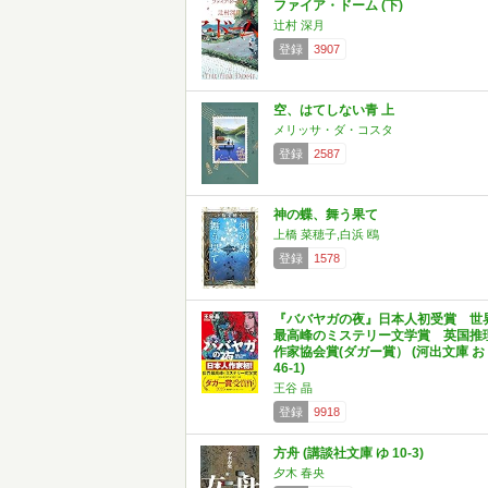
ファイア・ドーム (下)
辻村 深月
登録
3907
空、はてしない青 上
メリッサ・ダ・コスタ
登録
2587
神の蝶、舞う果て
上橋 菜穂子,白浜 鴎
登録
1578
『ババヤガの夜』日本人初受賞 世
最高峰のミステリー文学賞 英国推
作家協会賞(ダガー賞） (河出文庫 お
46-1)
王谷 晶
登録
9918
方舟 (講談社文庫 ゆ 10-3)
夕木 春央