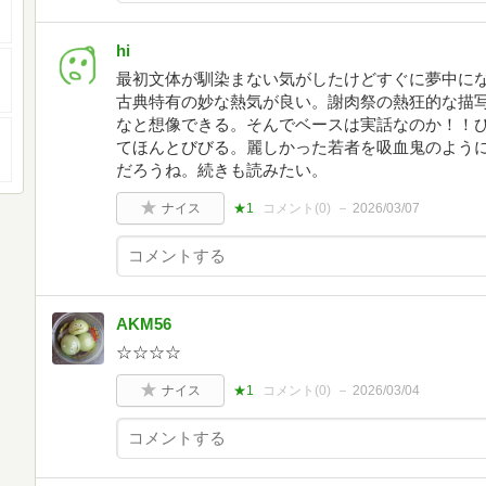
hi
最初文体が馴染まない気がしたけどすぐに夢中に
古典特有の妙な熱気が良い。謝肉祭の熱狂的な描
なと想像できる。そんでベースは実話なのか！！
てほんとびびる。麗しかった若者を吸血鬼のよう
だろうね。続きも読みたい。
ナイス
★1
コメント(
0
)
2026/03/07
AKM56
☆☆☆☆
ナイス
★1
コメント(
0
)
2026/03/04