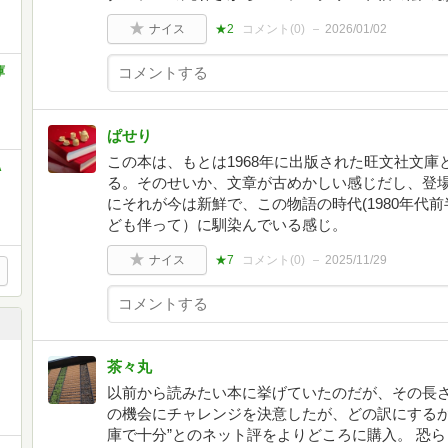
ナイス
★2
コメント(
0
)
2026/01/02
庫
ぱせり
この本は、もとは1968年に出版された旺文社文庫
A
る。そのせいか、文章が古めかしい感じだし、登
にそれが今は新鮮で、この物語の時代(1980年代
ども伴って）に馴染んでいる感じ。
ナイス
★7
コメント(
0
)
2025/11/29
茶々丸
以前から読みたい本に挙げていたのだが、その長
の機会にチャレンジを決意したが、どの訳にするか
庫で十分”とのネット評をよりどころに購入。 恐