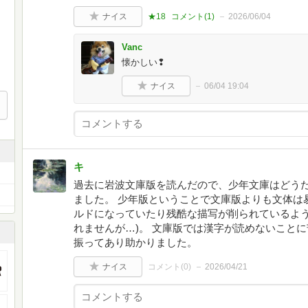
ナイス
★18
コメント(
1
)
2026/06/04
Vanc
懐かしい❢
ナイス
06/04 19:04
キ
過去に岩波文庫版を読んだので、少年文庫はどう
ました。 少年版ということで文庫版よりも文体は
ルドになっていたり残酷な描写が削られているよう
れませんが…)。 文庫版では漢字が読めないこと
振ってあり助かりました。
ナイス
コメント(
0
)
2026/04/21