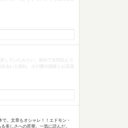
挫折していたみたい。初めて全部読んで
の出会いと別れ、その後の脱獄とお宝発
この本で。文章もオシャレ！！エドモン・
ある美しさへの昇華。一気に読んだ。