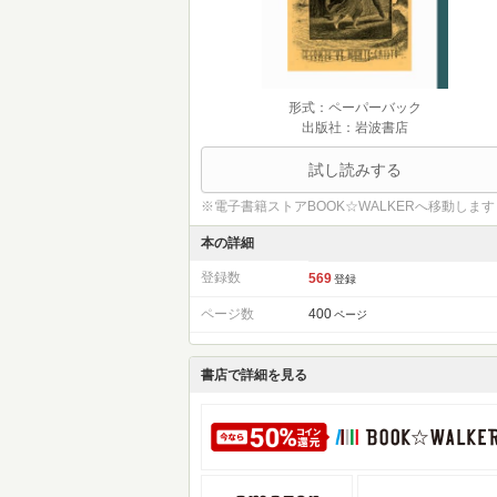
形式：ペーパーバック
出版社：岩波書店
試し読みする
※電子書籍ストアBOOK☆WALKERへ移動します
本の詳細
登録数
569
登録
ページ数
400
ページ
書店で詳細を見る