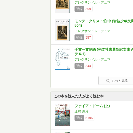
アレクサンドル・デュマ
登録
359
モンテ・クリスト伯 中 (岩波少年文
504)
アレクサンドル・デュマ
登録
357
千霊一霊物語 (光文社古典新訳文庫 
テ 6-1)
アレクサンドル・デュマ
登録
344
もっと見る
この本を読んだ人がよく読む本
ファイア・ドーム (上)
辻村 深月
登録
5196