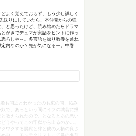
けどよく覚えておらず、もう少し詳しく
先送りにしていたら、本仲間からの強
な、と思ったけど、読み始めたらドラマ
あとがきでデュマが実話をヒントに作っ
ス恐ろしや～。多言語を操り教養を兼ね
想定内なのか？先が気になるー。中巻
結婚も間近とわかったのも束の間、妬み
い奴で、あっという間にイフの城砦に投
だと教えられたので、となるとあの悪い
はどうやってこの牢獄から出るのか…。
ワクワクする脱獄と絆と彼の人柄の良さ
集め中…。モンテクリストって島の名前