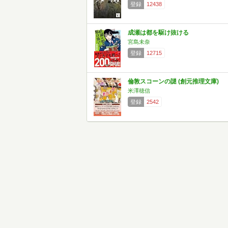
登録
12438
成瀬は都を駆け抜ける
宮島未奈
登録
12715
倫敦スコーンの謎 (創元推理文庫)
米澤穂信
登録
2542