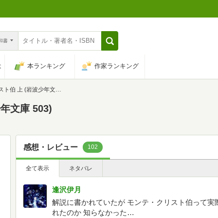
n和書
は
本ランキング
作家ランキング
 上 (岩波少年文庫 503)
文庫 503)
感想・レビュー
102
全て表示
ネタバレ
逢沢伊月
解説に書かれていたが モンテ・クリスト伯って実
れたのか 知らなかった…