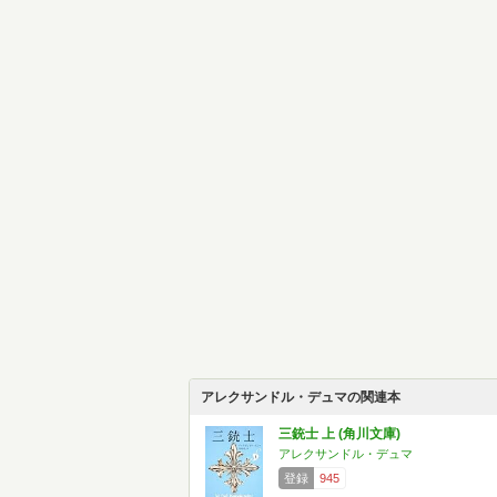
アレクサンドル・デュマの関連本
三銃士 上 (角川文庫)
アレクサンドル・デュマ
登録
945