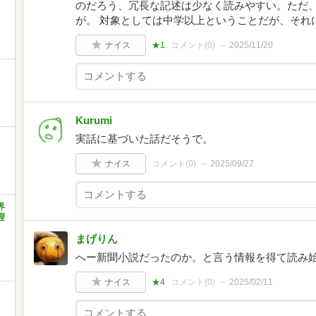
のだろう、冗長な記述は少なく読みやすい。ただ
が。 対象としては中学以上ということだが、それ
ナイス
★1
コメント(
0
)
2025/11/20
Kurumi
実話に基づいた話だそうで。
ナイス
コメント(
0
)
2025/09/27
界
理
まげりん
へー新聞小説だったのか。と言う情報を得て読み
ナイス
★4
コメント(
0
)
2025/02/11