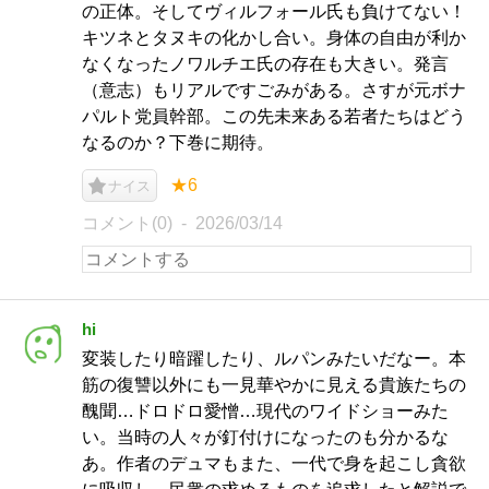
の正体。そしてヴィルフォール氏も負けてない！
キツネとタヌキの化かし合い。身体の自由が利か
なくなったノワルチエ氏の存在も大きい。発言
（意志）もリアルですごみがある。さすが元ボナ
パルト党員幹部。この先未来ある若者たちはどう
なるのか？下巻に期待。
★6
ナイス
コメント(0)
2026/03/14
hi
変装したり暗躍したり、ルパンみたいだなー。本
筋の復讐以外にも一見華やかに見える貴族たちの
醜聞…ドロドロ愛憎…現代のワイドショーみた
い。当時の人々が釘付けになったのも分かるな
あ。作者のデュマもまた、一代で身を起こし貪欲