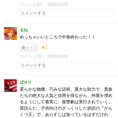
コメント(0)
2026/02/16
るね
めっちゃいいところで中巻終わった！！
★1
ナイス
コメント(0)
2026/01/09
ぱせり
柔らかな物腰、巧みな話術、莫大な財力で、貴族
たちの絶大な人気と信用を得ながら、外堀を埋め
るようにして着実に、復讐劇は実行されていく。
昔読んだ、子供向けのざっくりした抄訳の『がん
くつ王』で、あらすじは知っているはずだけれ