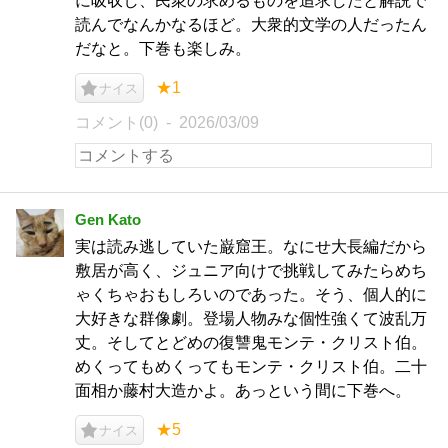
に吸収し、民衆の求めるものを追求したと解説で
読んでなんかなるほど。大衆的文学の人だったん
だなと。下巻も楽しみ。
★1
ナイス
コメント(0)
2026/03/09
Gen Kato
実は読み逃していた巌窟王。なにせ大長編だから
敷居が高く、ジュニア向けで挑戦してみたらめち
ゃくちゃおもしろいのであった。そう、個人的に
大好きな群像劇。登場人物みな個性強くて波乱万
丈。そしてとどめの復讐鬼モンテ・クリスト伯。
めくってもめくってもモンテ・クリスト伯。二十
面相か藤村大造かよ。あっという間に下巻へ。
★5
ナイス