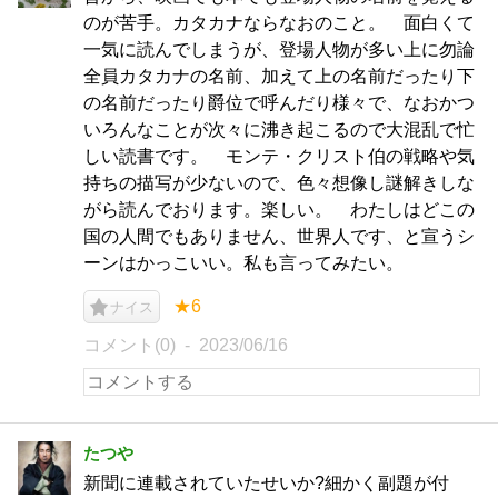
のが苦手。カタカナならなおのこと。 面白くて
一気に読んでしまうが、登場人物が多い上に勿論
全員カタカナの名前、加えて上の名前だったり下
の名前だったり爵位で呼んだり様々で、なおかつ
いろんなことが次々に沸き起こるので大混乱で忙
しい読書です。 モンテ・クリスト伯の戦略や気
持ちの描写が少ないので、色々想像し謎解きしな
がら読んでおります。楽しい。 わたしはどこの
国の人間でもありません、世界人です、と宣うシ
ーンはかっこいい。私も言ってみたい。
★6
ナイス
コメント(0)
2023/06/16
たつや
新聞に連載されていたせいか?細かく副題が付