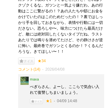
クゾクくるな。ガツンと一気より嫌だわ。あの行
動はここに繋がるの！？あの人たちや邸にお金を
かけていたのはこのためだったの！？裏ではしっ
かり手を回しておきながら、表情や行動には一切
ださない。恐ろしや〜。味方につけたら最高だけ
ど、敵には絶対回したくないタイプだね。ラスト
あたりでは鳴りを潜めてたけど、その静けさが逆
に怖い。最終巻でガツンとくるのか！？くるんだ
ろうな。きてほしい〜！！
★34
ナイス
コメント(14)
2026/04/08
maxa
ぺぎらさん、よーし、ここらで気合い入
れて復讐しちまいましょう。
★1
04/09 14:48
ナイス