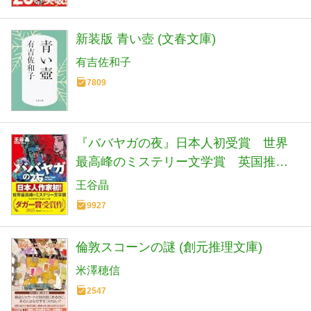
新装版 青い壺 (文春文庫)
有吉佐和子
7809
『ババヤガの夜』日本人初受賞 世界
最高峰のミステリー文学賞 英国推理
作家協会賞(ダガー賞） (河出文庫 お 46-
王谷晶
1)
9927
倫敦スコーンの謎 (創元推理文庫)
米澤穂信
2547