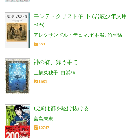
モンテ・クリスト伯 下 (岩波少年文庫
505)
アレクサンドル・デュマ
竹村猛
竹村猛
359
神の蝶、舞う果て
上橋菜穂子
白浜鴎
1581
成瀬は都を駆け抜ける
宮島未奈
12747