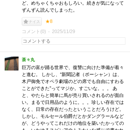
ど、めちゃくちゃおもしろい。続きが気になって
ずんずん読んでしまった。
★8
ナイス
コメント(0)
2025/11/29
茶々丸
巨万の富が踊る世界で、復讐に向けた準備が着々
と進む。 しかし、“新聞記者（ボーシャン）は、
木戸御免でオペラ劇場のどの席でも自由にすわる
ことができた”ってマジか。すごいな。。。 あ
と、やたらと簡単に馬が売り買いされるのが面白
い。まるで日用品のように。。。珍しい存在では
なく、日常の存在だったということだろうけど。
しかし、モルセール伯爵だとかダングラールなど
が、どうやってこれだけの地位を築いたかっての