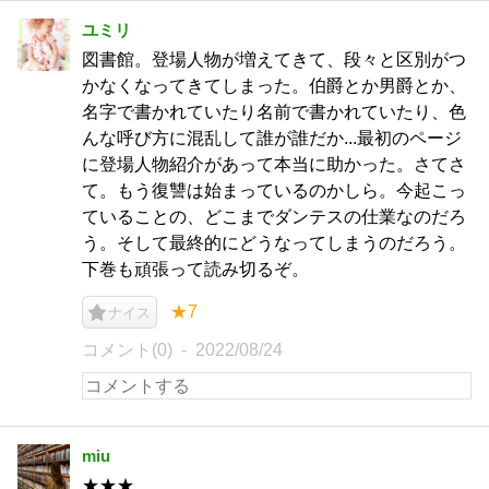
ユミリ
図書館。登場人物が増えてきて、段々と区別がつ
かなくなってきてしまった。伯爵とか男爵とか、
名字で書かれていたり名前で書かれていたり、色
んな呼び方に混乱して誰が誰だか...最初のページ
に登場人物紹介があって本当に助かった。さてさ
て。もう復讐は始まっているのかしら。今起こっ
ていることの、どこまでダンテスの仕業なのだろ
う。そして最終的にどうなってしまうのだろう。
下巻も頑張って読み切るぞ。
★7
ナイス
コメント(0)
2022/08/24
miu
★★★