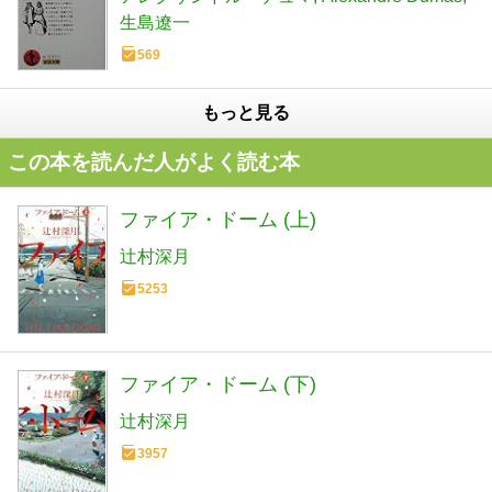
生島遼一
569
もっと見る
この本を読んだ人がよく読む本
ファイア・ドーム (上)
辻村深月
5253
ファイア・ドーム (下)
辻村深月
3957