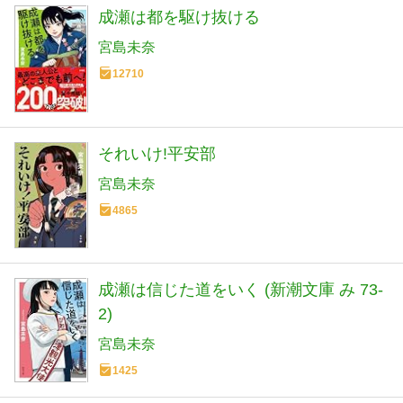
成瀬は都を駆け抜ける
宮島未奈
12710
それいけ!平安部
宮島未奈
4865
成瀬は信じた道をいく (新潮文庫 み 73-
2)
宮島未奈
1425