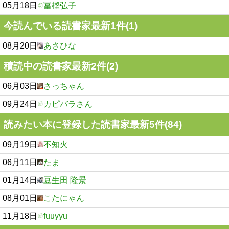
05月18日
冨樫弘子
今読んでいる読書家最新1件(1)
08月20日
あさひな
積読中の読書家最新2件(2)
06月03日
さっちゃん
09月24日
カピバラさん
読みたい本に登録した読書家最新5件(84)
09月19日
不知火
06月11日
たま
01月14日
豆生田 隆景
08月01日
こたにゃん
11月18日
fuuyyu