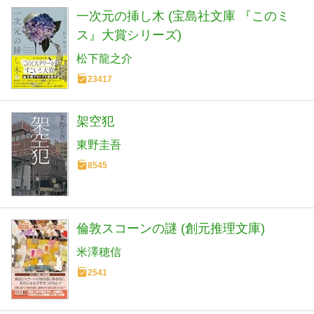
一次元の挿し木 (宝島社文庫 『このミ
ス』大賞シリーズ)
松下龍之介
23417
架空犯
東野圭吾
8545
倫敦スコーンの謎 (創元推理文庫)
米澤穂信
2541