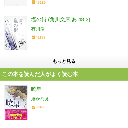
45185
塩の街 (角川文庫 あ 48-3)
有川浩
41139
もっと見る
この本を読んだ人がよく読む本
暁星
湊かなえ
9040