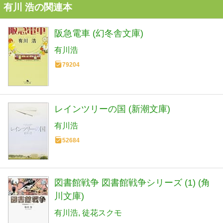
有川 浩の関連本
阪急電車 (幻冬舎文庫)
有川浩
79204
レインツリーの国 (新潮文庫)
有川浩
52684
図書館戦争 図書館戦争シリーズ (1) (角
川文庫)
有川浩
徒花スクモ