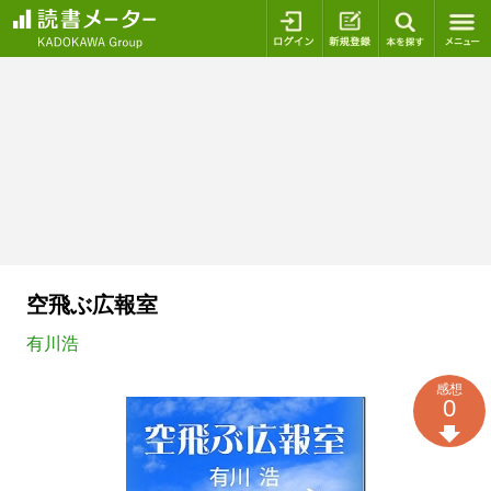
ログイン
新規登録
本を探
空飛ぶ広報室
有川浩
感想
0