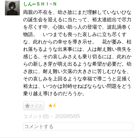
しん∞ＳＨＩ−Ｎ
両親の不在を、幼さ故にまだ理解していないひな
の誕生会を迎えるに当たって、裕太達総出で尽力
を尽くす中、心強い助っ人の登場で、波乱渦巻く
物語。 いつまでも喪った哀しみに立ち尽くす
な、此れからの幸せを導き示せ。 花が萎み、枯
れ落ちるような出来事には、人は耐え難い喪失を
感じる。その哀しみさえも乗り切るには、此れか
らの新しき芽が萌え出るような希望が必要だ。幼
さ故に、耐え難い欠落の大きさに苦しむひなを、
その哀しみを上回るような幸福で導こうと足掻く
裕太は、いつかは対峙せねばならない問題をどう
乗り越え導けるのだろうか。
★4
ナイス
コメント(0)
2020/05/05