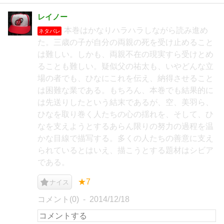
レイノー
本巻はかなりハラハラしながら読み進め
ネタバレ
た。三歳の子が自分の両親の死を受け止めること
は難しい。しかも、両親不在の現実すら受けとめ
ることも難しい。疑似父の祐太も、いやどんな立
場の者でも、ひなにこれを伝え、納得させること
は困難な業である。もちろん、本巻でも結果的に
は先送りしたという結末であるが、空、美羽ら、
ひなを取り巻く人たちの心の揺れを、そして、ひ
なを支えようとするあらん限りの努力の過程を温
かな目線で描写する。多くの人たちの善意に支え
られているとはいえ、描こうとする題材はシビア
である。
★7
ナイス
コメント(0)
2014/12/18