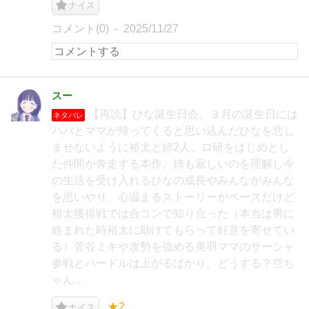
ナイス
コメント(0)
2025/11/27
スー
【再読】ひな誕生日会。３月の誕生日には
ネタバレ
パパとママが帰ってくると思い込んだひなを悲し
ませないように裕太と姉2人、ロ研をはじめとし
た仲間が奔走する本作。姉も寂しいのを理解し今
の生活を受け入れるひなの成長やみんながみんな
を思いやり、心温まるストーリーがベースだけど
裕太獲得戦では合コンで知り合った（本当は男に
絡まれた時裕太に助けてもらって好意を寄せてい
る）菅谷ミキや攻勢を強める美羽ママのサーシャ
参戦とハードルは上がるばかり。どうする？空ち
ゃん…
★2
ナイス