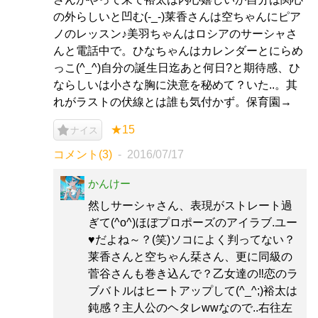
の外らしいと凹む(-_-)莱香さんは空ちゃんにピア
ノのレッスン♪美羽ちゃんはロシアのサーシャさ
んと電話中で。ひなちゃんはカレンダーとにらめ
っこ(^_^)自分の誕生日迄あと何日?と期待感、ひ
ならしいは小さな胸に決意を秘めて？いた..。其
れがラストの伏線とは誰も気付かず。保育園→
★15
ナイス
コメント(3)
2016/07/17
かんけー
然しサーシャさん、表現がストレート過
ぎて(^o^)ほぼプロポーズのアイラブ.ユー
♥だよね～？(笑)ソコによく判ってない？
莱香さんと空ちゃん栞さん、更に同級の
菅谷さんも巻き込んで？乙女達の‼恋のラ
ブバトルはヒートアップして(^_^;)裕太は
鈍感？主人公のヘタレwwなので..右往左