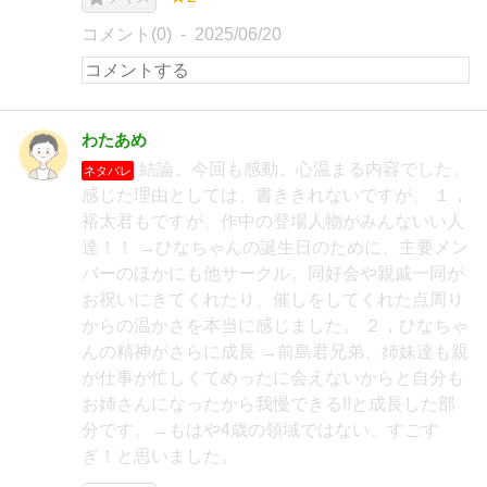
コメント(0)
2025/06/20
わたあめ
結論、今回も感動、心温まる内容でした。
ネタバレ
感じた理由としては、書ききれないですが、 １，
裕太君もですが、作中の登場人物がみんないい人
達！！ →ひなちゃんの誕生日のために、主要メン
バーのほかにも他サークル。同好会や親戚一同が
お祝いにきてくれたり、催しをしてくれた点周り
からの温かさを本当に感じました。 ２，ひなちゃ
んの精神がさらに成長 →前島君兄弟、姉妹達も親
が仕事が忙しくてめったに会えないからと自分も
お姉さんになったから我慢できる!!と成長した部
分です。→もはや4歳の領域ではない、すごす
ぎ！と思いました。