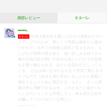
感想レビュー
ネタバレ
𝓂ℴ𝓃𝒶。
今回は誕生会を通したひなの成長がクロー
ネタバレ
ズアップされたが、果たして両親は健在だと嘘を
つかれている中での我慢は成長と言えるのか。も
しひなが両親の死を知り、深い悲しみを経てから
楓や元気の話を聞いて自分も寂しいけどその気持
ちを乗り越えられる、みたいな流れだとしっくり
くる。 ひなは幼いながらもかなり理屈で動けるタ
イプなので（自分も姉の手伝いをしたから両親に
褒めてもらうために電話する、など）、きっと両
親の死も理解できるはず。このままだと嘘がバレ
たときのショックも倍増しそう、姉も叔父も自分
を騙してたの？みたいな感じに。