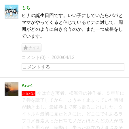
もち
ヒナの誕生日回です。いい子にしていたらパパと
ママがやってくると信じているヒナに対して、周
囲がどのように向き合うのか。また一つ成長をし
ています。
ナイス
コメント(0)
2020/04/12
Arc-4
今は亡き著者、松智洋の神作品。５年前に
ネタバレ
７巻を読了してから、ようやく止まっていた時間
が動き出し、最終巻まで突っ走ることにした。タ
イトルを最初に見たときには、どこにでもあるラ
ブコメ要素入った日常モノだとほとんどの人が感
じると思うが、実際は、失った存在の大きさをそ