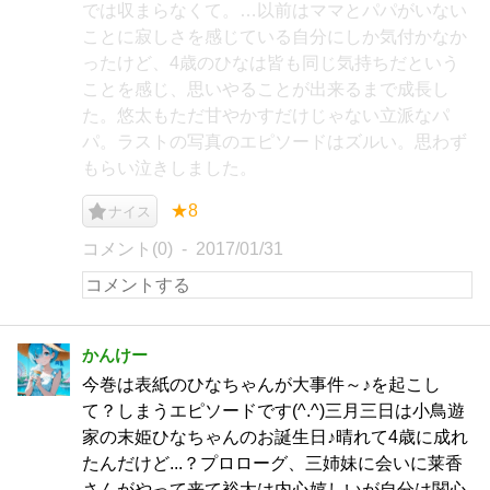
では収まらなくて。…以前はママとパパがいない
ことに寂しさを感じている自分にしか気付かなか
ったけど、4歳のひなは皆も同じ気持ちだという
ことを感じ、思いやることが出来るまで成長し
た。悠太もただ甘やかすだけじゃない立派なパ
パ。ラストの写真のエピソードはズルい。思わず
もらい泣きしました。
★8
ナイス
コメント(0)
2017/01/31
かんけー
今巻は表紙のひなちゃんが大事件～♪を起こし
て？しまうエピソードです(^.^)三月三日は小鳥遊
家の末姫ひなちゃんのお誕生日♪晴れて4歳に成れ
たんだけど...？プロローグ、三姉妹に会いに莱香
さんがやって来て裕太は内心嬉しいが自分は関心