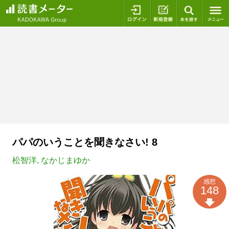
ログイン
新規登録
本を探
パパのいうことを聞きなさい! 8
松智洋
,
なかじまゆか
感想
148