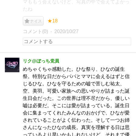
マももう会えないけど、写真の中で会えてよかっ
たね
★18
ナイス
コメント(0)
2020/10/27
リク@ぼっち党員
めちゃくちゃ感動した。ひな祭り、ひなの誕生
祭。特別な日だからパパとママに会えるはずと信
じるひな。ひなを守るための嘘で苦しむ祐太、
空、美羽。可愛い家族への思いやりが詰まった誕
生日会だった。この世界は理不尽だから、優しい
嘘は必要だ。そこには愛が詰まっている。誕生日
会に集まってくれたみんなのおかげで、ひなが愛
されていることがよく伝わった。そして一つお姉
さんになったひなの成長。真実を理解する日は思
っているより早いかもしれないけど、それまで優