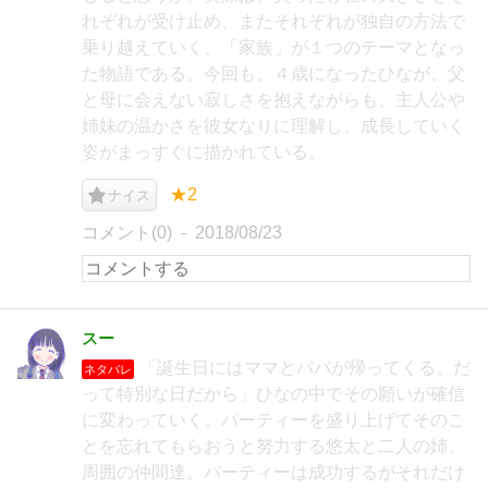
れぞれが受け止め、またそれぞれが独自の方法で
乗り越えていく、「家族」が１つのテーマとなっ
た物語である。今回も、４歳になったひなが、父
と母に会えない寂しさを抱えながらも、主人公や
姉妹の温かさを彼女なりに理解し、成長していく
姿がまっすぐに描かれている。
★2
ナイス
コメント(0)
2018/08/23
スー
「誕生日にはママとパパが帰ってくる。だ
ネタバレ
って特別な日だから」ひなの中でその願いが確信
に変わっていく。パーティーを盛り上げてそのこ
とを忘れてもらおうと努力する悠太と二人の姉、
周囲の仲間達。パーティーは成功するがそれだけ