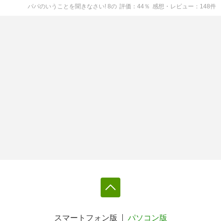
パパのいうことを聞きなさい! 8
の
評価
44
％
感想・レビュー
148
件
スマートフォン版
パソコン版