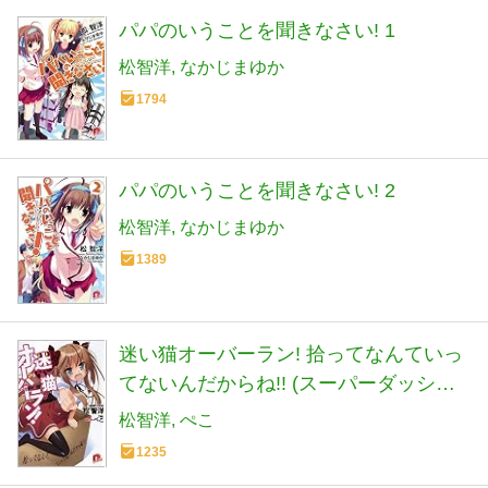
パパのいうことを聞きなさい! 1
松智洋
なかじまゆか
1794
パパのいうことを聞きなさい! 2
松智洋
なかじまゆか
1389
迷い猫オーバーラン! 拾ってなんていっ
てないんだからね!! (スーパーダッシュ
文庫)
松智洋
ぺこ
1235