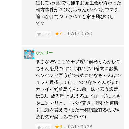
往してた(笑)でも無事お誕生会が終わった
朝方事件が？ひなちゃんがパパとママを
追いかけてジュウベエと家を飛び出し
て？
★7
07/17 05:20
ナイス
かんけー
まさかwwここでモブ近い前島くんがひな
ちゃんを見つけてくれて(^.^)裕太にお尻
ペンペンと言う(^^;戒めにひなちゃんはシ
ュンと反省して(ここのひなちゃんがまた
カワイイ♥)前島くんの弟、妹と云う設定
はGJ。成る程!と思えるエピローグに又も
やニンマリと。「パパ聞き」読むと何時
も元気を貰える♪まだ一杯積読有るのでw
読むのが楽しみです(^.^)
★6
07/17 05:28
ナイス