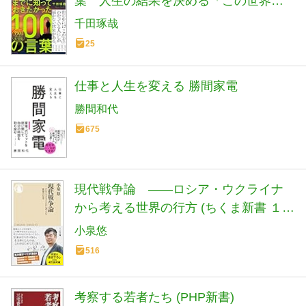
葉 人生の結果を決める「この世界の
残酷な教訓」100
千田琢哉
25
仕事と人生を変える 勝間家電
勝間和代
675
現代戦争論 ――ロシア・ウクライナ
から考える世界の行方 (ちくま新書 １９
００)
小泉悠
516
考察する若者たち (PHP新書)