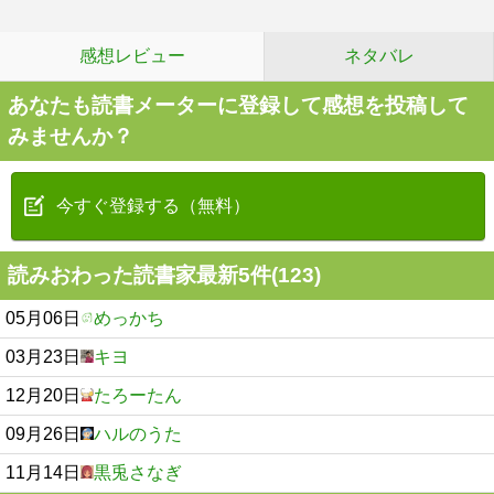
感想レビュー
ネタバレ
あなたも読書メーターに登録して感想を投稿して
みませんか？
今すぐ登録する（無料）
読みおわった読書家最新5件(123)
05月06日
めっかち
03月23日
キヨ
12月20日
たろーたん
09月26日
ハルのうた
11月14日
黒兎さなぎ