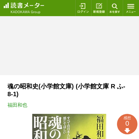
ログイン
新規登録
本を探
魂の昭和史(小学館文庫) (小学館文庫 R ふ-
8-1)
福田和也
感想
0