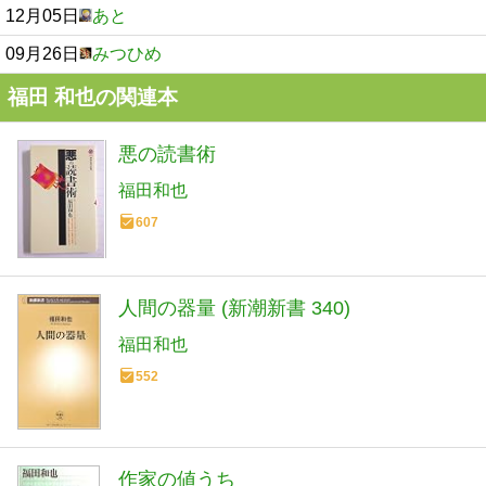
12月05日
あと
09月26日
みつひめ
福田 和也の関連本
悪の読書術
福田和也
607
人間の器量 (新潮新書 340)
福田和也
552
作家の値うち