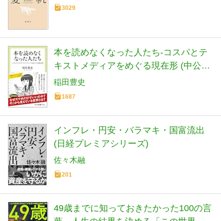
3029
本を読めなくなった人たち-コスパとテ
キストメディアをめぐる現在形 (中公新
書ラクレ 861)
稲田豊史
1687
インフレ・円安・バラマキ・国富流出
(日経プレミアシリーズ)
佐々木融
201
49歳までに知っておきたかった100の言